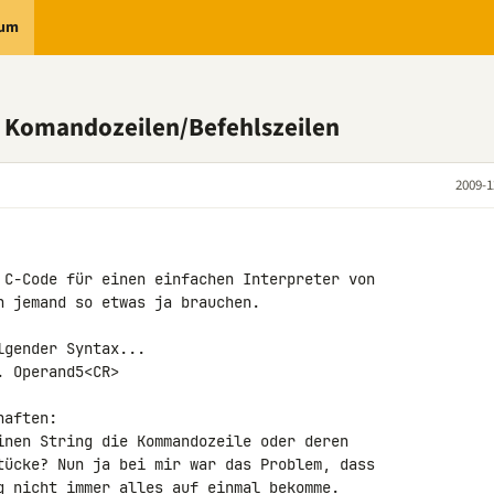
rum
ür Komandozeilen/Befehlszeilen
2009-1
 C-Code für einen einfachen Interpreter von 

 jemand so etwas ja brauchen.

gender Syntax...

 Operand5<CR>

aften:

inen String die Kommandozeile oder deren

tücke? Nun ja bei mir war das Problem, dass

g nicht immer alles auf einmal bekomme.
