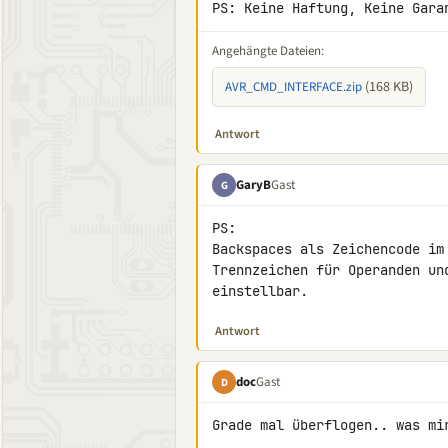
PS: Keine Haftung, Keine Gara
Angehängte Dateien:
(168 KB)
AVR_CMD_INTERFACE.zip
Antwort
GaryB
Gast
G
PS:

Backspaces als Zeichencode im
Trennzeichen für Operanden un
einstellbar.
Antwort
doc
Gast
D
Grade mal überflogen.. was mir