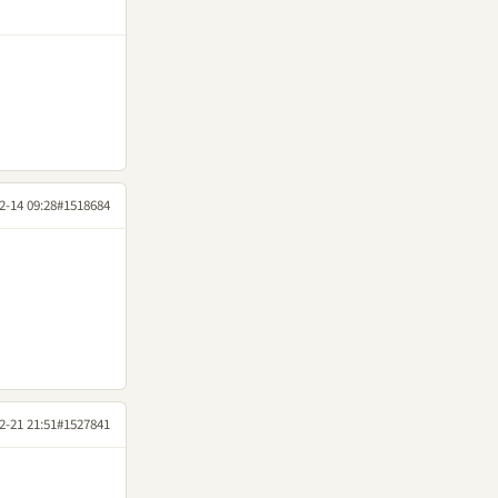
2-14 09:28
#1518684
2-21 21:51
#1527841