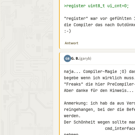
>register uint8_t ui_cnt=0;
"register" war vor gefühlten 
die Compiler das nach Gutdünk
:-)
Antwort
G. B.
(garyb)
GB
naja... Compiler-Magie ;O) da
begebe wenn ich wirklich muss
"Freaks" die hier PreCompiler
Aber danke für den Hinweis... 
Anmerkung: ich hab da aus Ver
reingehangen, bei der die Bef
werden.

Der Schönheit wegen sollte man
                 cmd_interface_add_cmd("help", &command_0);

nehmen.
