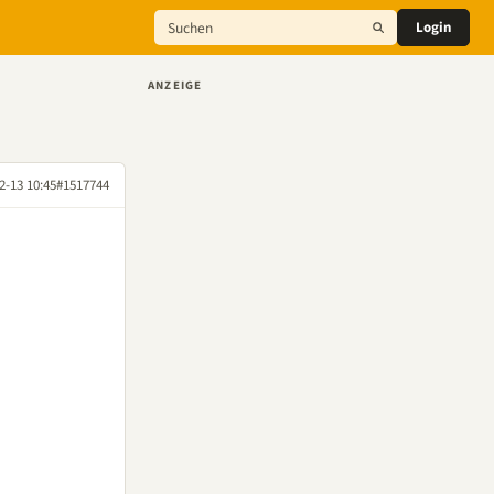
Login
ANZEIGE
2-13 10:45
#1517744