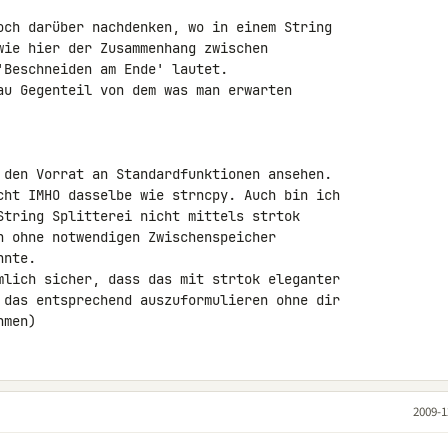
och darüber nachdenken, wo in einem String 

wie hier der Zusammenhang zwischen 

Beschneiden am Ende' lautet.

au Gegenteil von dem was man erwarten 

 den Vorrat an Standardfunktionen ansehen. 

cht IMHO dasselbe wie strncpy. Auch bin ich 

String Splitterei nicht mittels strtok 

n ohne notwendigen Zwischenspeicher 

nte.

mlich sicher, dass das mit strtok eleganter 

 das entsprechend auszuformulieren ohne dir 

hmen)
2009-1