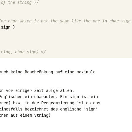
 of the string */
for char which is not the same like the one in char sign
sign
)
tring, char sign) */
auch keine Beschränkung auf eine maximale 

on vor einiger Zeit aufgefallen.

Englischen ein character. Ein sign ist ein 

hren) bzw. in der Programmierung ist es das 

einesfalls bezeichnet das englische 'sign' 

hen aus einem String)
