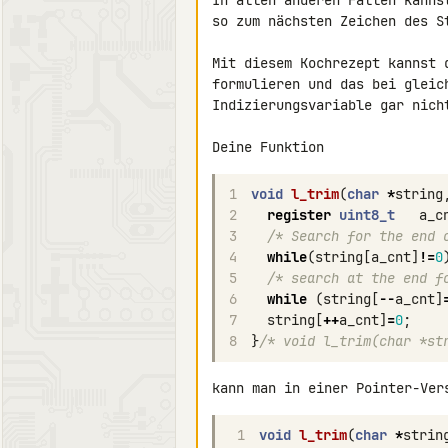
In allen anderen Fällen kanns
so zum nächsten Zeichen des St
Mit diesem Kochrezept kannst 
formulieren und das bei gleic
Indizierungsvariable gar nicht
Deine Funktion
1
void
l_trim
(
char
*
string
2
register
uint8_t
a_c
3
/* Search for the end 
4
while
(
string
[
a_cnt
]
!=
0
5
/* search at the end f
6
while
(
string
[
--
a_cnt
]
7
string
[
++
a_cnt
]
=
0
;
8
}
/* void l_trim(char *st
kann man in einer Pointer-Ver
1
void
l_trim
(
char
*
strin