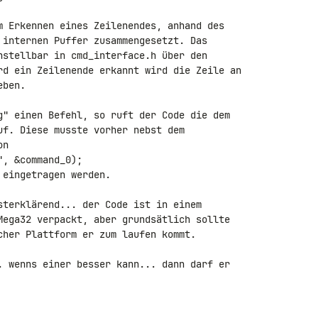
m Erkennen eines Zeilenendes, anhand des 

 internen Puffer zusammengesetzt. Das 

nstellbar in cmd_interface.h über den 

rd ein Zeilenende erkannt wird die Zeile an 

ben.

g" einen Befehl, so ruft der Code die dem 

uf. Diese musste vorher nebst dem 

n

eingetragen werden.

sterklärend... der Code ist in einem 

Mega32 verpackt, aber grundsätlich sollte 

cher Plattform er zum laufen kommt.

. wenns einer besser kann... dann darf er 
