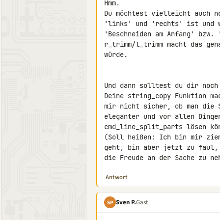
Hmm.

Du möchtest vielleicht auch n
'links' und 'rechts' ist und 
'Beschneiden am Anfang' bzw. '
r_trimm/l_trimm macht das gen
würde.

Und dann solltest du dir noch
Deine string_copy Funktion ma
mir nicht sicher, ob man die 
eleganter und vor allen Dinge
cmd_line_split_parts lösen kön
(Soll heißen: Ich bin mir zie
geht, bin aber jetzt zu faul,
die Freude an der Sache zu ne
Antwort
Sven P.
Gast
SP