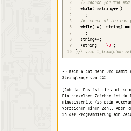
2
/* Search for the end
3
while
(
*
string
++
)
4
;
5
/* search at the end 
6
while
(
*
(
--
string
)
==
7
;
8
string
++
;
9
*
string
=
'\0'
;
10
}
/* void l_trim(char *s
-> Kein a_cnt mehr und damit 
Stringlänge von 255

(Ach ja. Das ist mir auch sch
Ein einzelnes Zeichen ist im 
Hinweisschild (zb beim Autofa
Vorzeichen einer Zahl. Aber k
in der Programmierung ein Zeic