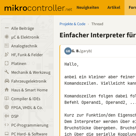
Neuigkeiten
Artikel
Fo
Projekte & Code
›
Thread
Alle Beiträge
Einfacher Interpreter f
µC & Elektronik
Analogtechnik
G. B.
(garyb)
GB
HF, Funk & Felder
Platinen
Hallo,

Mechanik & Werkzeug
anbei ein kleiner aber feiner
Fahrzeugelektronik
Komandozeilen. Vielleicht kann
Haus & Smart Home
Komandozeilen folgen dabei fol
Compiler & IDEs
Befehl Operand1, Operand2, ...
FPGA, VHDL & Co.
Kurz zur Funktion/den Eigensch
DSP
Dem Interpreter werden über e
PC-Programmierung
Bruchstücke übergeben. Bruchs
PC Hard- & Software
ich über die serielle Kopplun