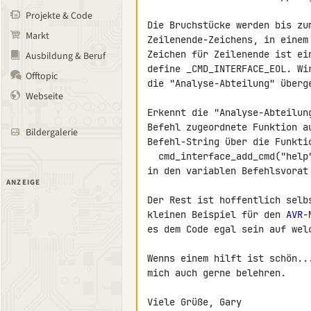
Projekte & Code
Die Bruchstücke werden bis zu
Markt
Zeilenende-Zeichens, in einem
Zeichen für Zeilenende ist ei
Ausbildung & Beruf
define _CMD_INTERFACE_EOL. Wi
Offtopic
die "Analyse-Abteilung" überge
Webseite
Erkennt die "Analyse-Abteilun
Befehl zugeordnete Funktion a
Bildergalerie
Befehl-String über die Funktio
  cmd_interface_add_cmd("help", &command_0);

in den variablen Befehlsvorat 
ANZEIGE
Der Rest ist hoffentlich selb
kleinen Beispiel für den 
AVR
-
es dem Code egal sein auf wel
Wenns einem hilft ist schön..
mich auch gerne belehren.

Viele Grüße, Gary
