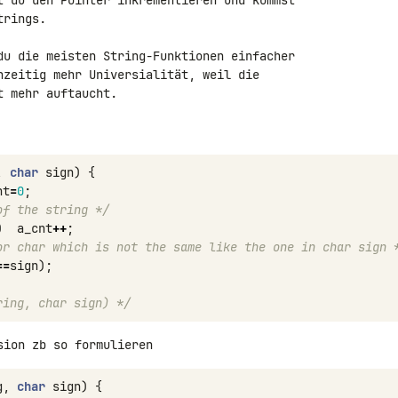
t du den Pointer inkrementieren und kommst 

rings.

du die meisten String-Funktionen einfacher 

hzeitig mehr Universialität, weil die 

 mehr auftaucht.

,
char
sign
)
{
nt
=
0
;
of the string */
)
a_cnt
++
;
or char which is not the same like the one in char sign 
==
sign
);
ring, char sign) */
sion zb so formulieren
g
,
char
sign
)
{