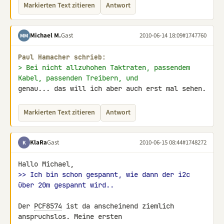
Markierten Text zitieren
Antwort
Michael M.
Gast
2010-06-14 18:09
#1747760
MM
Paul Hamacher schrieb:
> Bei nicht allzuhohen Taktraten, passendem 
Kabel, passenden Treibern, und
genau... das will ich aber auch erst mal sehen.
Markierten Text zitieren
Antwort
KlaRa
Gast
2010-06-15 08:44
#1748272
K
>> Ich bin schon gespannt, wie dann der i2c 
über 20m gespannt wird..
Der 
PCF8574
 ist da anscheinend ziemlich 
anspruchslos. Meine ersten 
