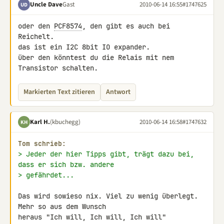
Uncle Dave
Gast
2010-06-14 16:55
#1747625
UD
oder den 
PCF8574
, den gibt es auch bei 
Reichelt.

das ist ein I2C 8bit IO expander.

über den könntest du die Relais mit nem 
Transistor schalten.
Markierten Text zitieren
Antwort
Karl H.
(kbuchegg)
2010-06-14 16:58
#1747632
KH
Tom schrieb:
> Jeder der hier Tipps gibt, trägt dazu bei, 
dass er sich bzw. andere
> gefährdet...
Das wird sowieso nix. Viel zu wenig überlegt. 
Mehr so aus dem Wunsch 

heraus "Ich will, Ich will, Ich will"