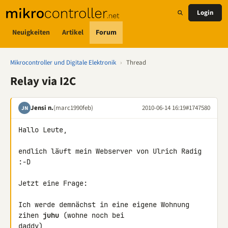
Login
Neuigkeiten
Artikel
Forum
Mikrocontroller und Digitale Elektronik
›
Thread
Relay via I2C
Jensi n.
(marc1990feb)
2010-06-14 16:19
#1747580
JN
Hallo Leute,

endlich läuft mein Webserver von Ulrich Radig 
:-D

Jetzt eine Frage:

Ich werde demnächst in eine eigene Wohnung 
zihen 
juhu
 (wohne noch bei 

daddy)
