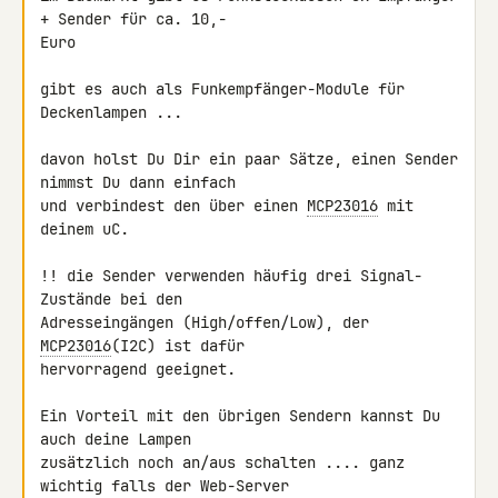
+ Sender für ca. 10,- 

Euro

gibt es auch als Funkempfänger-Module für 
Deckenlampen ...

davon holst Du Dir ein paar Sätze, einen Sender 
nimmst Du dann einfach 

und verbindest den über einen 
MCP23016
 mit 
deinem uC.

!! die Sender verwenden häufig drei Signal-
Zustände bei den 

Adresseingängen (High/offen/Low), der 
MCP23016
(I2C) ist dafür 

hervorragend geeignet.

Ein Vorteil mit den übrigen Sendern kannst Du 
auch deine Lampen 

zusätzlich noch an/aus schalten .... ganz 
wichtig falls der Web-Server 
