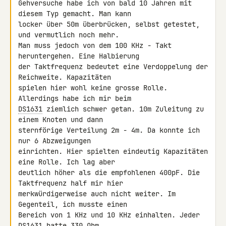
Gehversuche habe ich von bald 10 Jahren mit 
diesem Typ gemacht. Man kann 

locker über 50m überbrücken, selbst getestet, 
und vermutlich noch mehr. 

Man muss jedoch von dem 100 KHz - Takt 
heruntergehen. Eine Halbierung 

der Taktfrequenz bedeutet eine Verdoppelung der 
Reichweite. Kapazitäten 

spielen hier wohl keine grosse Rolle. 
DS1631
 ziemlich schwer getan. 10m Zuleitung zu 
einem Knoten und dann 

sternförige Verteilung 2m - 4m. Da konnte ich 
nur 6 Abzweigungen 

einrichten. Hier spielten eindeutig Kapazitäten 
eine Rolle. Ich lag aber 

deutlich höher als die empfohlenen 400pF. Die 
Taktfrequenz half mir hier 

merkwürdigerweise auch nicht weiter. Im 
Gegenteil, ich musste einen 

Bereich von 1 KHz und 10 KHz einhalten. Jeder 
DS1631
 hatte 330 Ohm 
