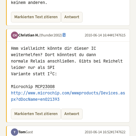
keinem anderen.
Markierten Text zitieren
Antwort
Christian H.
(thunder2002)
2010-06-14 16:44
#1747615
CH
Hmm vielleicht könnte dir dieser IC 
weiterhelfen? Dort könntest du dann 

normale Relais anschließen. Gibts bei Reichelt 
leider nur als SPI 

Variante statt I²C:

Microchip 
MCP23008
http://www.microchip.com/wwwproducts/Devices.as
px?dDocName=en021393
Markierten Text zitieren
Antwort
Tom
Gast
2010-06-14 16:52
#1747622
T