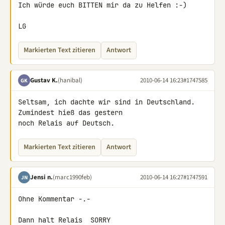
Ich würde euch BITTEN mir da zu Helfen :-)

LG
Markierten Text zitieren
Antwort
Gustav K.
(hanibal)
2010-06-14 16:23
#1747585
GK
Seltsam, ich dachte wir sind in Deutschland. 
Zumindest hieß das gestern 

noch Relais auf Deutsch.
Markierten Text zitieren
Antwort
Jensi n.
(marc1990feb)
2010-06-14 16:27
#1747591
JN
Ohne Kommentar -.-

Dann halt Relais  SORRY