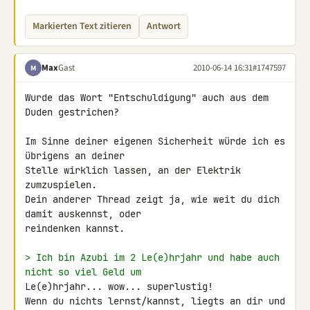
Markierten Text zitieren
Antwort
Max
Gast
2010-06-14 16:31
#1747597
M
Wurde das Wort "Entschuldigung" auch aus dem 
Duden gestrichen?

Im Sinne deiner eigenen Sicherheit würde ich es 
übrigens an deiner 

Stelle wirklich lassen, an der Elektrik 
zumzuspielen.

Dein anderer Thread zeigt ja, wie weit du dich 
damit auskennst, oder 

reindenken kannst.

> Ich bin Azubi im 2 Le(e)hrjahr und habe auch 
nicht so viel Geld um
Le(e)hrjahr... wow... superlustig!

Wenn du nichts lernst/kannst, liegts an dir und 