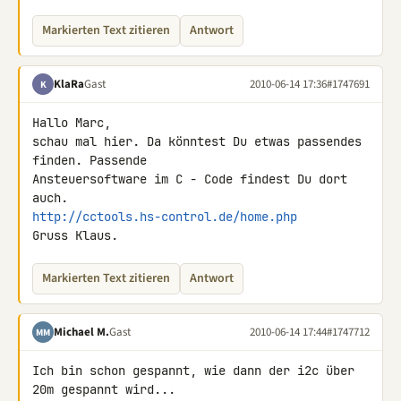
Markierten Text zitieren
Antwort
KlaRa
Gast
2010-06-14 17:36
#1747691
K
Hallo Marc,

schau mal hier. Da könntest Du etwas passendes 
finden. Passende 

Ansteuersoftware im C - Code findest Du dort 
http://cctools.hs-control.de/home.php
Gruss Klaus.
Markierten Text zitieren
Antwort
Michael M.
Gast
2010-06-14 17:44
#1747712
MM
Ich bin schon gespannt, wie dann der i2c über 
20m gespannt wird...
