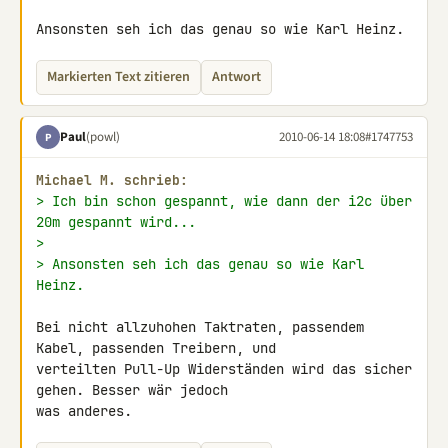
Ansonsten seh ich das genau so wie Karl Heinz.
Markierten Text zitieren
Antwort
Paul
(powl)
2010-06-14 18:08
#1747753
P
Michael M. schrieb:
> Ich bin schon gespannt, wie dann der i2c über 
20m gespannt wird...
>
> Ansonsten seh ich das genau so wie Karl 
Heinz.
Bei nicht allzuhohen Taktraten, passendem 
Kabel, passenden Treibern, und 

verteilten Pull-Up Widerständen wird das sicher 
gehen. Besser wär jedoch 

was anderes.