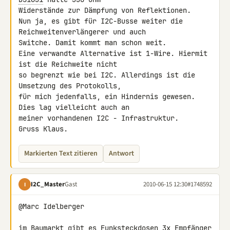
Widerstände zur Dämpfung von Reflektionen.

Nun ja, es gibt für I2C-Busse weiter die 
Reichweitenverlängerer und auch 

Switche. Damit kommt man schon weit.

Eine verwandte Alternative ist 1-Wire. Hiermit 
ist die Reichweite nicht 

so begrenzt wie bei I2C. Allerdings ist die 
Umsetzung des Protokolls, 

für mich jedenfalls, ein Hindernis gewesen. 
Dies lag vielleicht auch an 

meiner vorhandenen I2C - Infrastruktur.

Gruss Klaus.
Markierten Text zitieren
Antwort
I2C_Master
Gast
2010-06-15 12:30
#1748592
I
@Marc Idelberger

im Baumarkt gibt es Funksteckdosen 3x Empfänger 