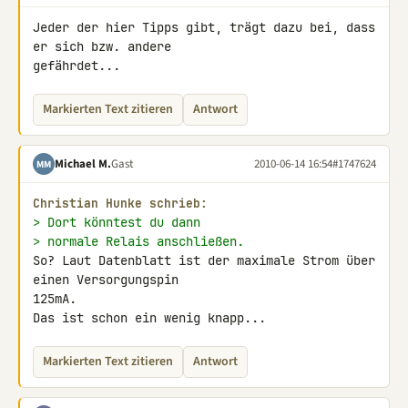
Jeder der hier Tipps gibt, trägt dazu bei, dass 
er sich bzw. andere 

gefährdet...
Markierten Text zitieren
Antwort
Michael M.
Gast
2010-06-14 16:54
#1747624
MM
Christian Hunke schrieb:
> Dort könntest du dann
> normale Relais anschließen.
So? Laut Datenblatt ist der maximale Strom über 
einen Versorgungspin 

125mA.

Das ist schon ein wenig knapp...
Markierten Text zitieren
Antwort