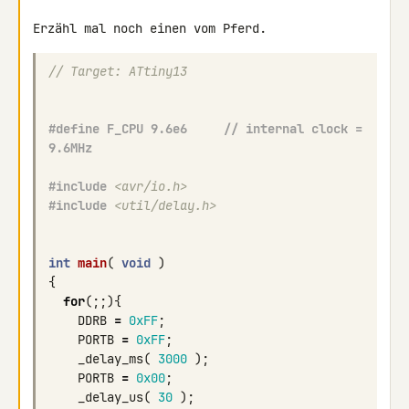
Erzähl mal noch einen vom Pferd.
// Target: ATtiny13
#define F_CPU 9.6e6     // internal clock = 
9.6MHz
#include
<avr/io.h>
#include
<util/delay.h>
int
main
(
void
)
{
for
(;;){
DDRB
=
0xFF
;
PORTB
=
0xFF
;
_delay_ms
(
3000
);
PORTB
=
0x00
;
_delay_us
(
30
);