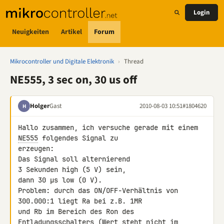
Login
Neuigkeiten
Artikel
Forum
Mikrocontroller und Digitale Elektronik
›
Thread
NE555, 3 sec on, 30 us off
Holger
Gast
2010-08-03 10:51
#1804620
H
Hallo zusammen, ich versuche gerade mit einem 
NE555
 folgendes Signal zu 

erzeugen:

Das Signal soll alternierend

3 Sekunden high (5 V) sein,

dann 30 µs low (0 V).

Problem: durch das ON/OFF-Verhältnis von 
300.000:1 liegt Ra bei z.B. 1MR 

und Rb im Bereich des Ron des 
Entladungsschalters (Wert steht nicht im 
