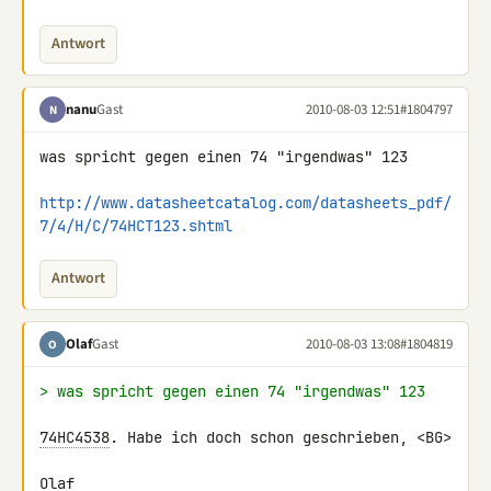
Antwort
nanu
Gast
2010-08-03 12:51
#1804797
N
was spricht gegen einen 74 "irgendwas" 123

http://www.datasheetcatalog.com/datasheets_pdf/
7/4/H/C/74HCT123.shtml
Antwort
Olaf
Gast
2010-08-03 13:08
#1804819
O
> was spricht gegen einen 74 "irgendwas" 123
74HC4538
. Habe ich doch schon geschrieben, <BG>

Olaf