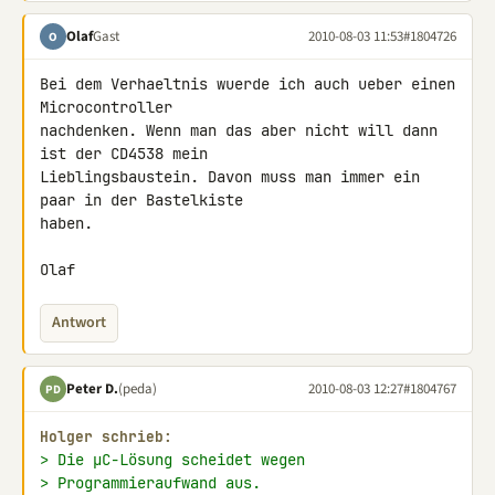
Olaf
Gast
2010-08-03 11:53
#1804726
O
Bei dem Verhaeltnis wuerde ich auch ueber einen 
Microcontroller

nachdenken. Wenn man das aber nicht will dann 
ist der CD4538 mein

Lieblingsbaustein. Davon muss man immer ein 
paar in der Bastelkiste

haben.

Olaf
Antwort
Peter D.
(peda)
2010-08-03 12:27
#1804767
PD
Holger schrieb:
> Die µC-Lösung scheidet wegen
> Programmieraufwand aus.