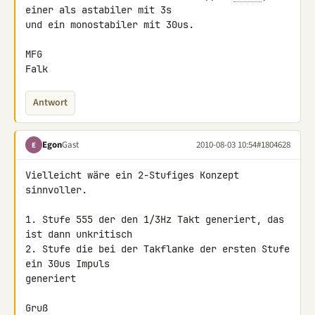
einer als astabiler mit 3s 

und ein monostabiler mit 30us.

MFG

Falk
Antwort
Egon
Gast
2010-08-03 10:54
#1804628
E
Vielleicht wäre ein 2-Stufiges Konzept 
sinnvoller.

1. Stufe 555 der den 1/3Hz Takt generiert, das 
ist dann unkritisch

2. Stufe die bei der Takflanke der ersten Stufe 
ein 30us Impuls 

generiert

Gruß