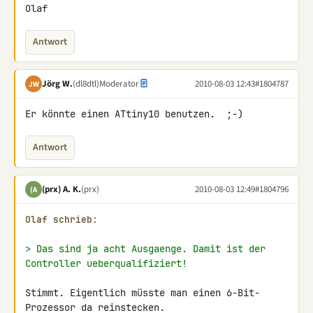
Olaf
Antwort
Jörg W.
(dl8dtl)
Moderator
2010-08-03 12:43
#1804787
JW
Er könnte einen ATtiny10 benutzen.  ;-)
Antwort
(prx) A. K.
(prx)
2010-08-03 12:49
#1804796
(A
Olaf schrieb:
> Das sind ja acht Ausgaenge. Damit ist der 
Controller ueberqualifiziert!
Stimmt. Eigentlich müsste man einen 6-Bit-
Prozessor da reinstecken.