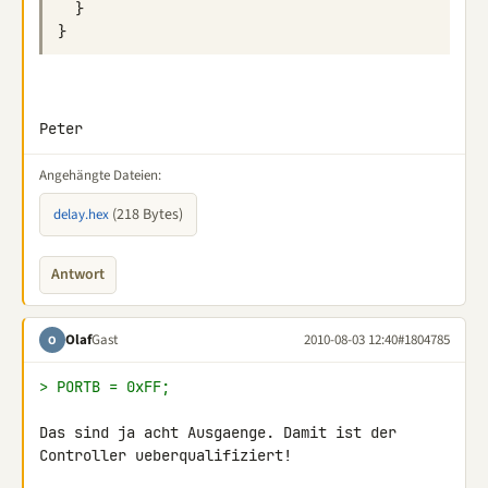
}
}
Peter
Angehängte Dateien:
(218 Bytes)
delay.hex
Antwort
Olaf
Gast
2010-08-03 12:40
#1804785
O
> PORTB = 0xFF;
Das sind ja acht Ausgaenge. Damit ist der 
Controller ueberqualifiziert!
