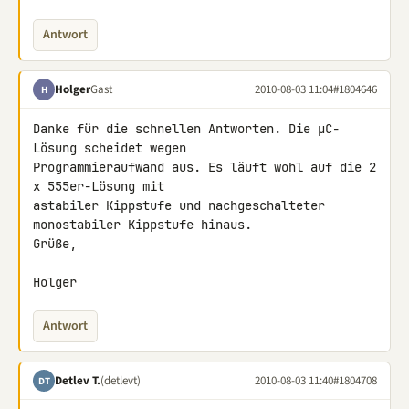
Antwort
Holger
Gast
2010-08-03 11:04
#1804646
H
Danke für die schnellen Antworten. Die µC-
Lösung scheidet wegen 

Programmieraufwand aus. Es läuft wohl auf die 2 
x 555er-Lösung mit 

astabiler Kippstufe und nachgeschalteter 
monostabiler Kippstufe hinaus.

Grüße,

Holger
Antwort
Detlev T.
(detlevt)
2010-08-03 11:40
#1804708
DT