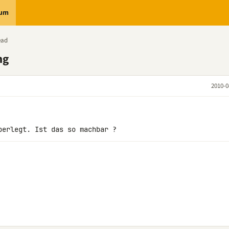
rum
ead
ng
2010-0
berlegt. Ist das so machbar ?