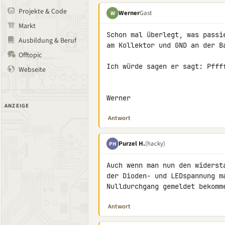
Projekte & Code
Werner
Gast
W
Markt
Schon mal überlegt, was passi
Ausbildung & Beruf
am Kollektor und GND an der Ba
Offtopic
Ich würde sagen er sagt: Pffff
Webseite
Werner
ANZEIGE
Antwort
Purzel H.
(hacky)
PH
Auch wenn man nun den widerst
der Dioden- und LEDspannung m
Nulldurchgang gemeldet bekomm
Antwort