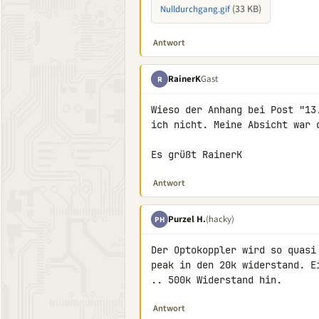
(33 KB)
Nulldurchgang.gif
Antwort
RainerK
Gast
R
Wieso der Anhang bei Post "13
ich nicht. Meine Absicht war d
Es grüßt RainerK
Antwort
Purzel H.
(hacky)
PH
Der Optokoppler wird so quasi
peak in den 20k widerstand. E
.. 500k Widerstand hin.
Antwort