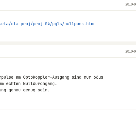
2010-0
seta/eta-proj/proj-04/pgls/nullpunk.htm
2010-0
mpulse am Optokoppler-Ausgang sind nur 66µs 

m echten Nulldurchgang.

ng genau genug sein.
