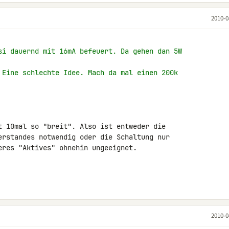
2010-0
si dauernd mit 16mA befeuert. Da gehen dan 5W
 Eine schlechte Idee. Mach da mal einen 200k
t 10mal so "breit". Also ist entweder die 

erstandes notwendig oder die Schaltung nur 

eres "Aktives" ohnehin ungeeignet.

2010-0