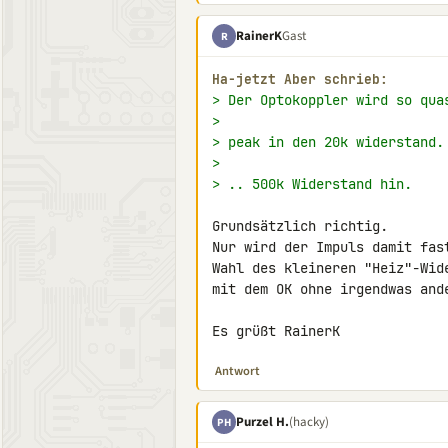
RainerK
Gast
R
Ha-jetzt Aber schrieb:
> Der Optokoppler wird so qua
>
> peak in den 20k widerstand.
>
> .. 500k Widerstand hin.
Grundsätzlich richtig.

Nur wird der Impuls damit fas
Wahl des kleineren "Heiz"-Wid
mit dem OK ohne irgendwas and
Es grüßt RainerK
Antwort
Purzel H.
(hacky)
PH