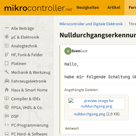
Neuigkeiten
Artikel
Fo
Mikrocontroller und Digitale Elektronik
›
Thr
Alle Beiträge
Nulldurchgangserkennu
µC & Elektronik
Analogtechnik
Sven
Gast
S
HF, Funk & Felder
Platinen
Hallo,

Mechanik & Werkzeug
habe mir folgende Schaltung ü
Fahrzeugelektronik
Haus & Smart Home
Angehängte Dateien:
Compiler & IDEs
FPGA, VHDL & Co.
(2,9 KB)
nulldurchgang.png
DSP
PC-Programmierung
Antwort
PC Hard- & Software