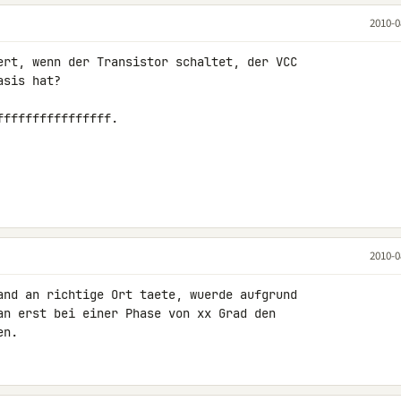
2010-0
ert, wenn der Transistor schaltet, der VCC 

sis hat?

fffffffffffffff.

2010-0
and an richtige Ort taete, wuerde aufgrund 

an erst bei einer Phase von xx Grad den 

en.