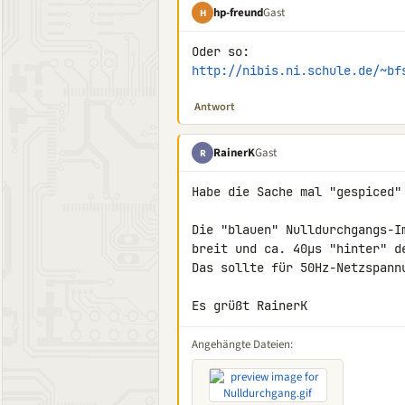
hp-freund
Gast
H
http://nibis.ni.schule.de/~bf
Antwort
RainerK
Gast
R
Habe die Sache mal "gespiced"

Die "blauen" Nulldurchgangs-I
breit und ca. 40µs "hinter" de
Das sollte für 50Hz-Netzspannu
Es grüßt RainerK
Angehängte Dateien: