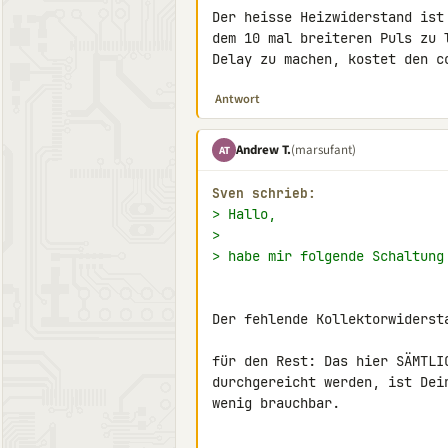
Der heisse Heizwiderstand ist
dem 10 mal breiteren Puls zu 
Delay zu machen, kostet den c
Antwort
Andrew T.
(marsufant)
AT
Sven schrieb:
> Hallo,
>
> habe mir folgende Schaltung
Der fehlende Kollektorwidersta
für den Rest: Das hier SÄMTLI
durchgereicht werden, ist Dei
wenig brauchbar.
