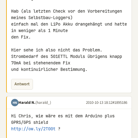
Hab (als letzten Check vor den Vorbereitungen 
meines Selbstbau-Loggers) 

einfach mal den LiPo Akku drangehängt und hatte 
in weniger als 1 Minute 

den Fix.

Hier sehe ich also nicht das Problem.

Strombedarf des 501ETTL Moduls übrigens knapp 
70mA bei stehenendem Fix 

und kontinuirlicher Bestimmung.
Antwort
Harald N.
(harald_)
2010-10-13 18:12
#1895186
HN
Hi Chris, wie wäre es mit dem Arduino plus 
http://ow.ly/2T00t
 ?
