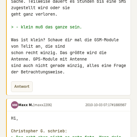
Sache. Teilweise dauert es Stunden bis eine SMS 
zugestellt wird oder sie 

geht ganz verloren.

> - klein muß das ganze sein.
Was ist klein? Schaue dir mal die GSM-Module 
von Telit an, die sind 

schon recht winzig. Das größte wird die 
Antenne. GPS-Module mit Antenne 

sind auch nicht gerade winzig, alles eine Frage 
der Betrachtungsweise.
Antwort
Maxx M.
(maxx2206)
2010-10-03 07:17
#1880987
MM
Hi,

Christopher G. schrieb: