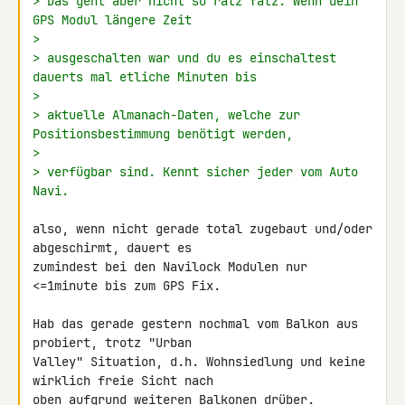
> Das geht aber nicht so ratz fatz. Wenn dein 
GPS Modul längere Zeit
>
> ausgeschalten war und du es einschaltest 
dauerts mal etliche Minuten bis
>
> aktuelle Almanach-Daten, welche zur 
Positionsbestimmung benötigt werden,
>
> verfügbar sind. Kennt sicher jeder vom Auto 
Navi.
also, wenn nicht gerade total zugebaut und/oder 
abgeschirmt, dauert es 

zumindest bei den Navilock Modulen nur 
<=1minute bis zum GPS Fix.

Hab das gerade gestern nochmal vom Balkon aus 
probiert, trotz "Urban 

Valley" Situation, d.h. Wohnsiedlung und keine 
wirklich freie Sicht nach 

oben aufgrund weiteren Balkonen drüber.
