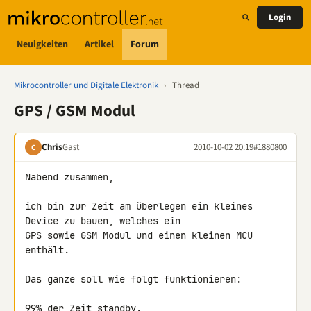
Login
Neuigkeiten
Artikel
Forum
Mikrocontroller und Digitale Elektronik
›
Thread
GPS / GSM Modul
Chris
Gast
2010-10-02 20:19
#1880800
C
Nabend zusammen,

ich bin zur Zeit am überlegen ein kleines 
Device zu bauen, welches ein 

GPS sowie GSM Modul und einen kleinen MCU 
enthält.

Das ganze soll wie folgt funktionieren:

99% der Zeit standby.
