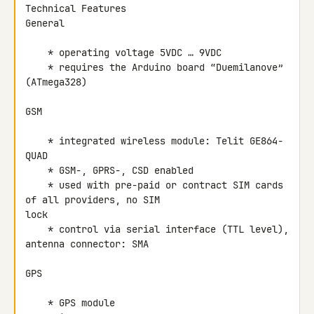
Technical Features

General

    * operating voltage 5VDC … 9VDC

    * requires the Arduino board “Duemilanove” 
(ATmega328)

GSM

    * integrated wireless module: Telit GE864-
QUAD

    * GSM-, GPRS-, CSD enabled

    * used with pre-paid or contract SIM cards 
of all providers, no SIM 

lock

    * control via serial interface (TTL level), 
antenna connector: SMA

GPS

    * GPS module
