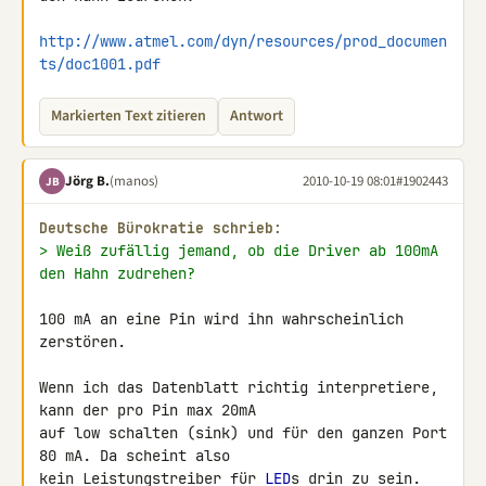
http://www.atmel.com/dyn/resources/prod_documen
ts/doc1001.pdf
Markierten Text zitieren
Antwort
Jörg B.
(manos)
2010-10-19 08:01
#1902443
JB
Deutsche Bürokratie schrieb:
> Weiß zufällig jemand, ob die Driver ab 100mA 
den Hahn zudrehen?
100 mA an eine Pin wird ihn wahrscheinlich 
zerstören.

Wenn ich das Datenblatt richtig interpretiere, 
kann der pro Pin max 20mA 

auf low schalten (sink) und für den ganzen Port 
80 mA. Da scheint also 

kein Leistungstreiber für 
LED
s drin zu sein. 