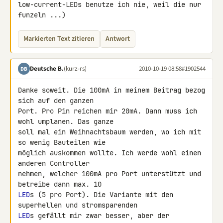
low-current-LEDs benutze ich nie, weil die nur 
funzeln ...)
Markierten Text zitieren
Antwort
Deutsche B.
(kurz-rs)
2010-10-19 08:58
#1902544
DB
Danke soweit. Die 100mA in meinem Beitrag bezog 
sich auf den ganzen 

Port. Pro Pin reichen mir 20mA. Dann muss ich 
wohl umplanen. Das ganze 

soll mal ein Weihnachtsbaum werden, wo ich mit 
so wenig Bauteilen wie 

möglich auskommen wollte. Ich werde wohl einen 
anderen Controller 

nehmen, welcher 100mA pro Port unterstützt und 
LED
s (5 pro Port). Die Variante mit den 
LED
s gefällt mir zwar besser, aber der 