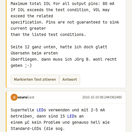
Maximum total IOL for all output pins: 80 mA

If IOL exceeds the test condition, VOL may 
exceed the related 

specification. Pins are not guaranteed to sink 
current greater

than the listed test conditions.

Seite 12 ganz unten, hatte ich doch glatt 
übersehn beim ersten 

überfliegen. dann muss ich Jörg B. wohl recht 
geben ;-)
Markierten Text zitieren
Antwort
usuru
Gast
2010-10-19 08:24
#1902480
U
Superhelle 
LED
s verwenden und mit 2-5 mA 
betreiben, dann sind 15 
LED
s an 

einem µC kein Problem und genauso hell wie 
Standard-LEDs (die sog. 
