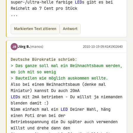
super-/ultra-helle farbige 
LED
s gibt es bei 
Reichelt ab 7 Cent pro Stück 

...
Markierten Text zitieren
Antwort
Jörg B.
(manos)
2010-10-19 09:41
#1902640
JB
Deutsche Bürokratie schrieb:
> Das ganze soll mal ein Weihnachtsbaum werden, 
wo ich mit so wenig
> Bauteilen wie möglich auskommen wollte.
Also bei einem Weihnachtsbaum (denke mal 
LED
s mit 2mA betrieben - Du willst ja niemanden 
blenden damit :)

Nimm einfach mal ein 
LED
 Deiner Wahl, häng 
einen Poti dran bei der 

Betriebsspannung die Du später auch verwenden 
willst und drehe dann den 
