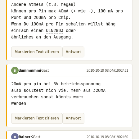
Andere Atmels (z.B. Mega8) 

können pro Pin max 40mA (+ wie -), 100 mA pro 
Port und 200mA pro Chip. 

Wenn Du 100mA pro Pin schalten willst häng 
einfach einen 
ULN2803
 oder 

ähnliches an den Ausgang.
Markierten Text zitieren
Antwort
dummmmmi
Gast
2010-10-19 08:04
#1902451
D
20mA pro pin bei 5V betriebsspannung

also solltest nich viel mehr als 320mA 
verbrauchen sonst könnts warm 

werden
Markierten Text zitieren
Antwort
RainerK
Gast
2010-10-19 08:08
#1902460
R