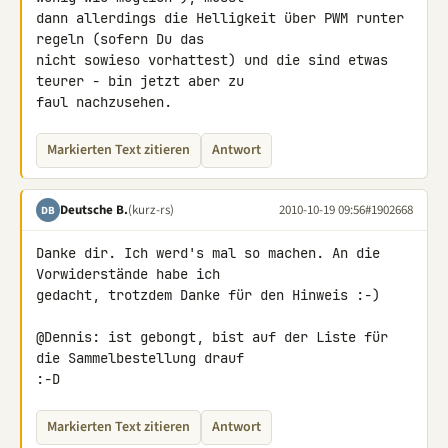
dann allerdings die Helligkeit über PWM runter 
regeln (sofern Du das 

nicht sowieso vorhattest) und die sind etwas 
teurer - bin jetzt aber zu 

faul nachzusehen.
Markierten Text zitieren
Antwort
Deutsche B.
(kurz-rs)
2010-10-19 09:56
#1902668
DB
Danke dir. Ich werd's mal so machen. An die 
Vorwiderstände habe ich 

gedacht, trotzdem Danke für den Hinweis :-)

@Dennis: ist gebongt, bist auf der Liste für 
die Sammelbestellung drauf 

:-D
Markierten Text zitieren
Antwort