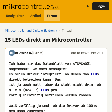
Login
Neuigkeiten
Artikel
Forum
Mikrocontroller und Digitale Elektronik
›
Thread
15 LEDs direkt am Mikrocontroller
Deutsche B.
(kurz-rs)
2010-10-19 07:48
#1902417
DB
Ich habe mir das Datenblatt vom AT89C4051 
angeschaut, welches behauptet, 

es seien Driver integriert, an denen man 
LED
s 
direkt betreiben kann. Das 

ist ja auch nett, aber da steht nicht drin, ob 
alle 8 (bzw. 7) 
LED
s pro 

Port gleichzeitig betrieben werden können.

Weiß zufällig jemand, ob die Driver ab 100mA 
den Hahn zudrehen?
