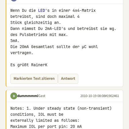
Wenn Du die 
LED
's in einer 4x4-Matrix 
betreibst, sind doch maximal 4 

Stück gleichzeitig an.

Dann nimmst Du 2mA-LED's und betreibst sie wg. 
des Pulsbetriebs mit max. 

5mA.

Die 20mA Gesamtlast sollte der µC wohl 
vertragen.

Es grüßt RainerK
Markierten Text zitieren
Antwort
dummmmmi
Gast
2010-10-19 08:08
#1902461
D
Notes: 1. Under steady state (non-transient) 
conditions, IOL must be 

externally limited as follows:

Maximum IOL per port pin: 20 mA
