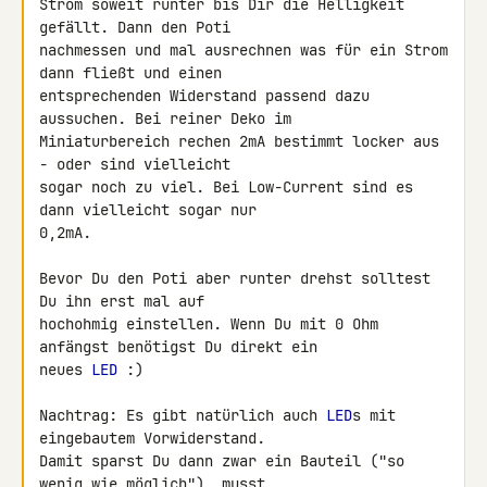
Strom soweit runter bis Dir die Helligkeit 
gefällt. Dann den Poti 

nachmessen und mal ausrechnen was für ein Strom 
dann fließt und einen 

entsprechenden Widerstand passend dazu 
aussuchen. Bei reiner Deko im 

Miniaturbereich rechen 2mA bestimmt locker aus 
- oder sind vielleicht 

sogar noch zu viel. Bei Low-Current sind es 
dann vielleicht sogar nur 

0,2mA.

Bevor Du den Poti aber runter drehst solltest 
Du ihn erst mal auf 

hochohmig einstellen. Wenn Du mit 0 Ohm 
anfängst benötigst Du direkt ein 

neues 
LED
 :)

Nachtrag: Es gibt natürlich auch 
LED
s mit 
eingebautem Vorwiderstand. 

Damit sparst Du dann zwar ein Bauteil ("so 
wenig wie möglich"), musst 
