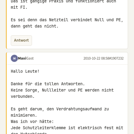
Das ist gängige Praxis und funktioniert auch 
mit FI.

Es sei denn das Netzteil verbindet Null und PE, 
dann geht das nicht.
Antwort
Maxi
Gast
2010-10-22 08:58
#1907232
M
Hallo Leute!

Danke für die tollen Antworten.

Keine Sorge, Nullleiter und PE werden nicht 
verbunden.

Es geht darum, den Verdrahtungsaufwand zu 
minimieren.

Was ich vor hätte:

Jede Schutzleiterklemme ist elektrisch fest mit 