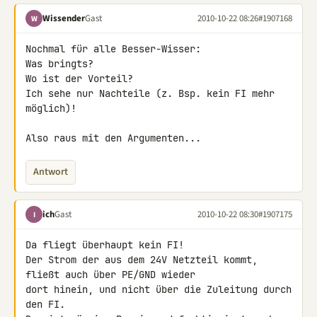
Wissender
Gast
2010-10-22 08:26
#1907168
W
Nochmal für alle Besser-Wisser:

Was bringts?

Wo ist der Vorteil?

Ich sehe nur Nachteile (z. Bsp. kein FI mehr 
möglich)!

Also raus mit den Argumenten...
Antwort
ich
Gast
2010-10-22 08:30
#1907175
I
Da fliegt überhaupt kein FI!

Der Strom der aus dem 24V Netzteil kommt, 
fließt auch über PE/GND wieder 

dort hinein, und nicht über die Zuleitung durch 
den FI.
