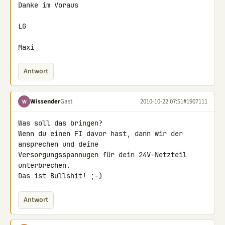
Danke im Voraus

LG

Maxi
Antwort
Wissender
Gast
2010-10-22 07:51
#1907111
W
Was soll das bringen?

Wenn du einen FI davor hast, dann wir der 
ansprechen und deine 

Versorgungsspannugen für dein 24V-Netzteil 
unterbrechen.

Das ist Bullshit! ;-)
Antwort