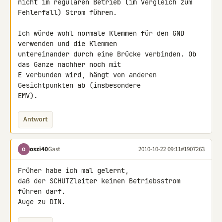
nicht im regulären Betrieb (im Vergleich zum 
Fehlerfall) Strom führen.

Ich würde wohl normale Klemmen für den GND 
verwenden und die Klemmen 

untereinander durch eine Brücke verbinden. Ob 
das Ganze nachher noch mit 

E verbunden wird, hängt von anderen 
Gesichtpunkten ab (insbesondere 

EMV).
Antwort
oszi40
Gast
2010-10-22 09:11
#1907263
O
Früher habe ich mal gelernt,

daß der SCHUTZleiter keinen Betriebsstrom 
führen darf.

Auge zu DIN.