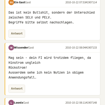
Ein Gast
Gast
2010-10-22 07:53
#1907114
EG
Das ist kein Bullshit, sondern der Unterschied 
zwischen SELV und PELV. 

Begriffe bitte selbst nachschlagen.
Antwort
Wissender
Gast
2010-10-22 08:04
#1907133
W
Mag sein - dein FI wird trotzdem fliegen, da 
Hinstrom ungleich 

Rückstrom!

Ausserdem sehe ich kein Nutzen in obigem 
Anwendungsfall.
Antwort
Loonix
Gast
2010-10-22 08:11
#1907148
L