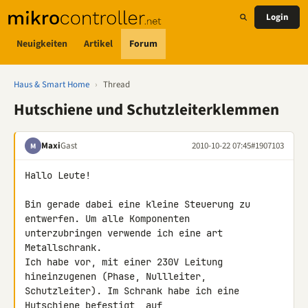
Login
Neuigkeiten
Artikel
Forum
Haus & Smart Home
›
Thread
Hutschiene und Schutzleiterklemmen
Maxi
Gast
2010-10-22 07:45
#1907103
M
Hallo Leute!

Bin gerade dabei eine kleine Steuerung zu 
entwerfen. Um alle Komponenten 

unterzubringen verwende ich eine art 
Metallschrank.

Ich habe vor, mit einer 230V Leitung 
hineinzugenen (Phase, Nullleiter, 

Schutzleiter). Im Schrank habe ich eine 
Hutschiene befestigt, auf 
