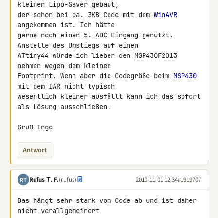
kleinen Lipo-Saver gebaut, 

der schon bei ca. 3KB Code mit dem 
WinAVR
angekommen ist. Ich hätte 

gerne noch einen 5. ADC Eingang genutzt. 
Anstelle des Umstiegs auf einen 

ATtiny44 würde ich lieber den 
MSP430F2013
nehmen wegen dem kleinen 

Footprint. Wenn aber die Codegröße beim 
MSP430
mit dem IAR nicht typisch 

wesentlich kleiner ausfällt kann ich das sofort 
als Lösung ausschließen.

Gruß Ingo
Antwort
Rufus Τ. F.
(rufus)
2010-11-01 12:34
#1919707
RΤ
Das hängt sehr stark vom Code ab und ist daher 
nicht verallgemeinert 
