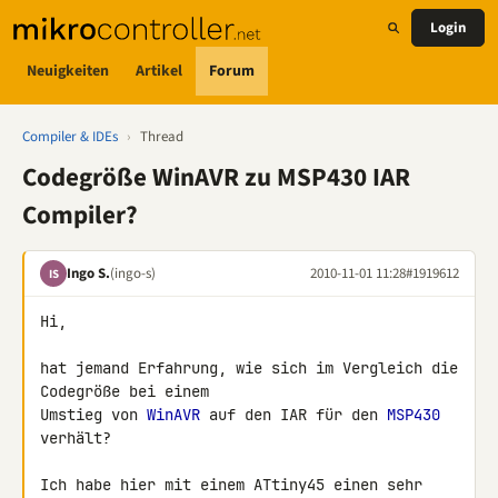
Login
Neuigkeiten
Artikel
Forum
Compiler & IDEs
›
Thread
Codegröße WinAVR zu MSP430 IAR
Compiler?
Ingo S.
(ingo-s)
2010-11-01 11:28
#1919612
IS
Hi,

hat jemand Erfahrung, wie sich im Vergleich die 
Codegröße bei einem 

Umstieg von 
WinAVR
 auf den IAR für den 
MSP430
verhält?

Ich habe hier mit einem ATtiny45 einen sehr 