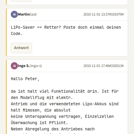
Martin
Gast
2010-11-01 13:37
#1919794
M
LiPo-Saver == Retter? Poste doch einmal deinen 
Code.
Antwort
Ingo S.
(ingo-s)
2010-11-01 17:46
#1920134
IS
Hallo Peter,

da ist halt viel Funktionalität drin. Ist für 
den Modellflug mit elektr. 

Antrieb und die verwendeteten Lipo-Akkus sind 
halt Mimosen, die absulut 

keine Unterspannung vertragen, Einzelzellen 
Überwachung ist Pflicht.

Neben Abregelung des Antriebes nach 