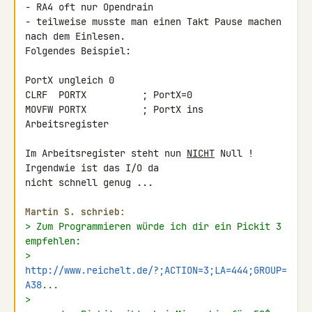
- RA4 oft nur Opendrain

- teilweise musste man einen Takt Pause machen 
nach dem Einlesen. 

Folgendes Beispiel:

PortX ungleich 0

CLRF  PORTX          ; PortX=0

MOVFW PORTX          ; PortX ins 
Arbeitsregister

Im Arbeitsregister steht nun 
NICHT
 Null ! 
Irgendwie ist das I/O da 

nicht schnell genug ...

Martin S. schrieb:
> Zum Programmieren würde ich dir ein Pickit 3 
empfehlen:
> 
http://www.reichelt.de/?;ACTION=3;LA=444;GROUP=
A38
...
>