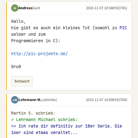
Andreas
Gast
2010-11-07 10:54
#1927451
A
Hallo,

hie gibt es auch ein kleines Tut (sowohl zu 
PIC
selber und zum 

Programmieren in C):

http://pic-projekte.de/
Gruß
Antwort
Lehrmann M.
(ubimbo)
2010-11-07 14:50
#1927692
LM
Martin S. schrieb:
> Lehrmann Michael schrieb:
>> Ich rate dir definitiv zur 18er Serie. Die 
16er sind etwas veraltet...