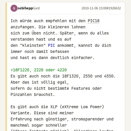
sebihepp
Gast
2010-11-06 15:00
#1926632
S
Ich würde auch empfehlen mit den 
PIC18
anzufangen. Die kleineren lohnen 

sich zum Üben nicht. Später, wenn du alles 
verstanden hast und es auf 

den "kleinsten" 
PIC
 ankommt, kannst du dich 
immer noch damit befassen 

und hast es dann deutlich einfacher.

>18F1220, 2220 oder 4220
Es gibt auch noch die 18F1320, 2550 und 4550. 
Aber das ist völlig egal, 

sofern du nicht bestimmte Features oder 
Pinzahlen brauchst.

Es gibt auch die XLP (eXtreme Low Power) 
Variante. Diese sind meiner 

Erfahrung nach günstiger, stromsparender und 
manchmal sogar schneller 
