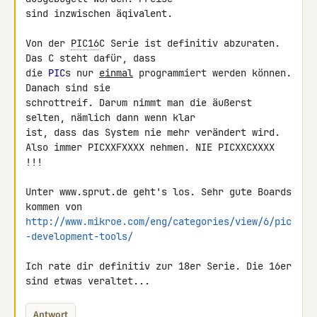
sind inzwischen äqivalent.

Von der 
PIC16
C Serie ist definitiv abzuraten. 
Das C steht dafür, dass 

die 
PIC
s nur 
einmal
 programmiert werden können. 
Danach sind sie 

schrottreif. Darum nimmt man die äußerst 
selten, nämlich dann wenn klar 

ist, dass das System nie mehr verändert wird.

Also immer PICXXFXXXX nehmen. NIE PICXXCXXXX 
!!!

Unter www.sprut.de geht's los. Sehr gute Boards 
http://www.mikroe.com/eng/categories/view/6/pic
-development-tools/
Ich rate dir definitiv zur 18er Serie. Die 16er 
sind etwas veraltet...
Antwort