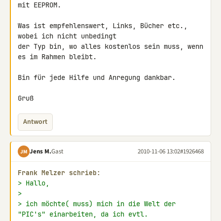
mit EEPROM.

Was ist empfehlenswert, Links, Bücher etc., 
wobei ich nicht unbedingt 

der Typ bin, wo alles kostenlos sein muss, wenn 
es im Rahmen bleibt.

Bin für jede Hilfe und Anregung dankbar.

Gruß
Antwort
Jens M.
Gast
2010-11-06 13:02
#1926468
JM
Frank Melzer schrieb:
> Hallo,
>
> ich möchte( muss) mich in die Welt der 
"PIC's" einarbeiten, da ich evtl.