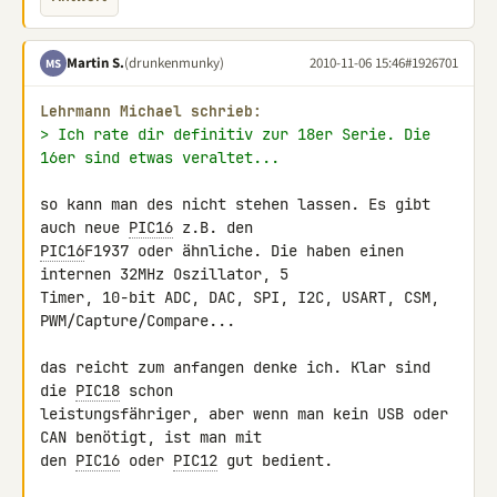
Martin S.
(drunkenmunky)
2010-11-06 15:46
#1926701
MS
Lehrmann Michael schrieb:
> Ich rate dir definitiv zur 18er Serie. Die 
16er sind etwas veraltet...
so kann man des nicht stehen lassen. Es gibt 
auch neue 
PIC16
PIC16
F1937 oder ähnliche. Die haben einen 
internen 32MHz Oszillator, 5 

Timer, 10-bit ADC, DAC, SPI, I2C, USART, CSM, 
PWM/Capture/Compare...

das reicht zum anfangen denke ich. Klar sind 
die 
PIC18
 schon 

leistungsfähriger, aber wenn man kein USB oder 
CAN benötigt, ist man mit 

den 
PIC16
 oder 
PIC12
 gut bedient.
