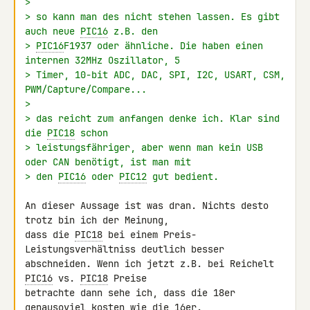
>
> so kann man des nicht stehen lassen. Es gibt 
auch neue 
PIC16
 z.B. den
> 
PIC16
F1937 oder ähnliche. Die haben einen 
internen 32MHz Oszillator, 5
> Timer, 10-bit ADC, DAC, SPI, I2C, USART, CSM, 
PWM/Capture/Compare...
>
> das reicht zum anfangen denke ich. Klar sind 
die 
PIC18
 schon
> leistungsfähriger, aber wenn man kein USB 
oder CAN benötigt, ist man mit
> den 
PIC16
 oder 
PIC12
 gut bedient.
An dieser Aussage ist was dran. Nichts desto 
trotz bin ich der Meinung, 

dass die 
PIC18
 bei einem Preis-
Leistungsverhältniss deutlich besser 

abschneiden. Wenn ich jetzt z.B. bei Reichelt 
PIC16
 vs. 
PIC18
 Preise 

betrachte dann sehe ich, dass die 18er 
genausoviel kosten wie die 16er.
