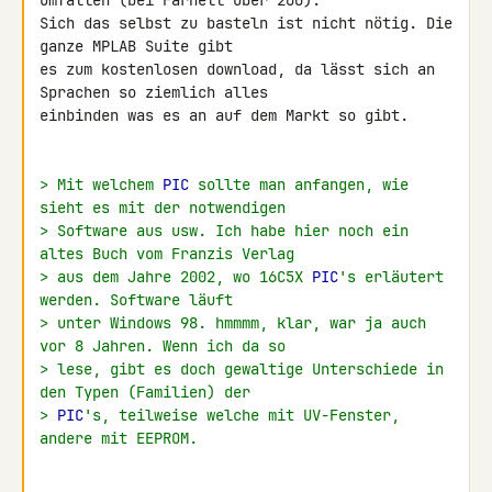
umfallen (bei Farnell über 200). 

Sich das selbst zu basteln ist nicht nötig. Die 
ganze MPLAB Suite gibt 

es zum kostenlosen download, da lässt sich an 
Sprachen so ziemlich alles 

einbinden was es an auf dem Markt so gibt.

> Mit welchem 
PIC
 sollte man anfangen, wie 
sieht es mit der notwendigen
> Software aus usw. Ich habe hier noch ein 
altes Buch vom Franzis Verlag
> aus dem Jahre 2002, wo 16C5X 
PIC
's erläutert 
werden. Software läuft
> unter Windows 98. hmmmm, klar, war ja auch 
vor 8 Jahren. Wenn ich da so
> lese, gibt es doch gewaltige Unterschiede in 
den Typen (Familien) der
> 
PIC
's, teilweise welche mit UV-Fenster, 
andere mit EEPROM.