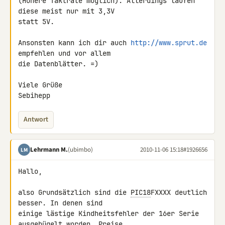
(Höhere Taktrate möglich). Allerdings laufen 
diese meist nur mit 3,3V 

statt 5V.

Ansonsten kann ich dir auch 
http://www.sprut.de
empfehlen und vor allem 

die Datenblätter. =)

Viele Grüße

Sebihepp
Antwort
Lehrmann M.
(ubimbo)
2010-11-06 15:18
#1926656
LM
Hallo,

also Grundsätzlich sind die 
PIC18
FXXXX deutlich 
besser. In denen sind 

einige lästige Kindheitsfehler der 16er Serie 
ausgebügelt worden. Preise 
