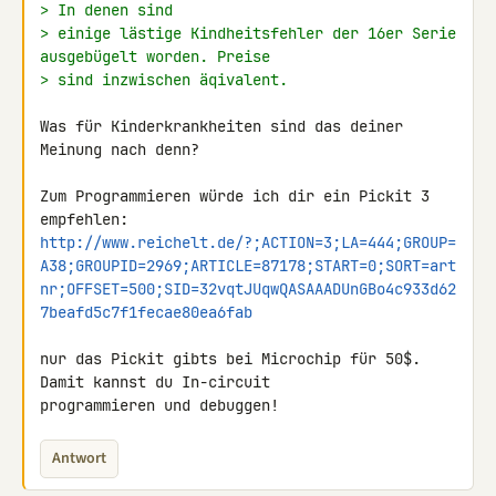
> In denen sind
> einige lästige Kindheitsfehler der 16er Serie 
ausgebügelt worden. Preise
> sind inzwischen äqivalent.
Was für Kinderkrankheiten sind das deiner 
Meinung nach denn?

Zum Programmieren würde ich dir ein Pickit 3 
http://www.reichelt.de/?;ACTION=3;LA=444;GROUP=
A38;GROUPID=2969;ARTICLE=87178;START=0;SORT=art
nr;OFFSET=500;SID=32vqtJUqwQASAAADUnGBo4c933d62
7beafd5c7f1fecae80ea6fab
nur das Pickit gibts bei Microchip für 50$. 
Damit kannst du In-circuit 

programmieren und debuggen!
Antwort