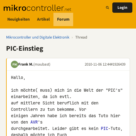
Login
Neuigkeiten
Artikel
Forum
Mikrocontroller und Digitale Elektronik
›
Thread
PIC-Einstieg
Frank M.
(maubast)
2010-11-06 12:44
#1926439
FM
Hallo,

ich möchte( muss) mich in die Welt der "PIC's" 
einarbeiten, da ich evtl. 

auf mittlere Sicht beruflich mit den 
Controllern zu tun bekomme. Vor 

einigen Jahren habe ich bereits das Tuto hier 
von den 
AVR
's 

durchgearbeitet. Leider gibt es kein 
PIC
-Tuto, 
deshalb möchte ich Euch 
