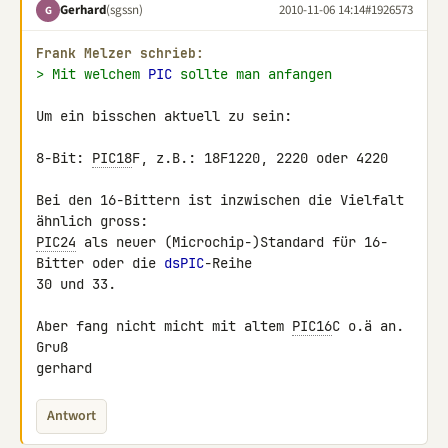
Gerhard
(sgssn)
2010-11-06 14:14
#1926573
G
Frank Melzer schrieb:
> Mit welchem 
PIC
 sollte man anfangen
Um ein bisschen aktuell zu sein:

8-Bit: 
PIC18
F, z.B.: 18F1220, 2220 oder 4220

Bei den 16-Bittern ist inzwischen die Vielfalt 
PIC24
 als neuer (Microchip-)Standard für 16-
Bitter oder die 
dsPIC
-Reihe 

30 und 33.

Aber fang nicht micht mit altem 
PIC16
C o.ä an.

Gruß

gerhard
Antwort