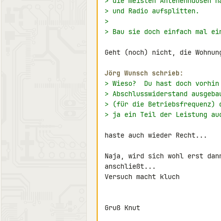
> die meisten Antenenndosen h
> und Radio aufsplitten.
>
> Bau sie doch einfach mal ei
Geht (noch) nicht, die Wohnung
Jörg Wunsch schrieb:
> Wieso?  Du hast doch vorhin
> Abschlusswiderstand ausgeba
> (für die Betriebsfrequenz) 
> ja ein Teil der Leistung au
haste auch wieder Recht...

Naja, wird sich wohl erst dan
anschließt...

Versuch macht kluch

Gruß Knut