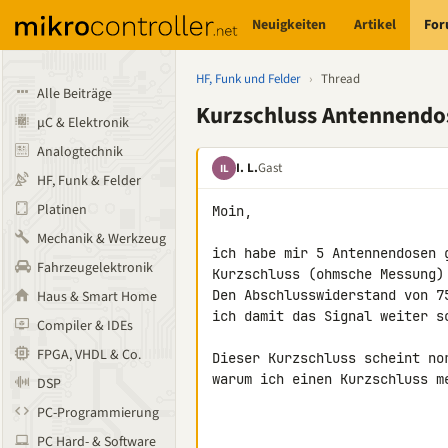
Neuigkeiten
Artikel
Fo
HF, Funk und Felder
›
Thread
Alle Beiträge
Kurzschluss Antennendo
µC & Elektronik
Analogtechnik
I. L.
Gast
IL
HF, Funk & Felder
Platinen
Moin,

Mechanik & Werkzeug
ich habe mir 5 Antennendosen 
Fahrzeugelektronik
Kurzschluss (ohmsche Messung)
Den Abschlusswiderstand von 7
Haus & Smart Home
ich damit das Signal weiter sc
Compiler & IDEs
FPGA, VHDL & Co.
Dieser Kurzschluss scheint no
warum ich einen Kurzschluss me
DSP
PC-Programmierung
PC Hard- & Software