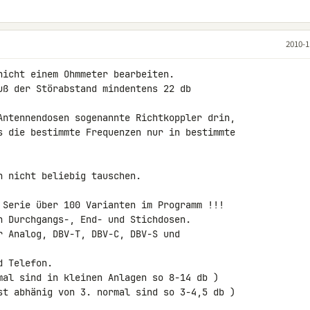
2010-1
nicht einem Ohmmeter bearbeiten.

uß der Störabstand mindentens 22 db 

Antennendosen sogenannte Richtkoppler drin,

s die bestimmte Frequenzen nur in bestimmte

 nicht beliebig tauschen.

 Serie über 100 Varianten im Programm !!!

n Durchgangs-, End- und Stichdosen.

r Analog, DBV-T, DBV-C, DBV-S und 

 Telefon.

mal sind in kleinen Anlagen so 8-14 db )

st abhänig von 3. normal sind so 3-4,5 db )
