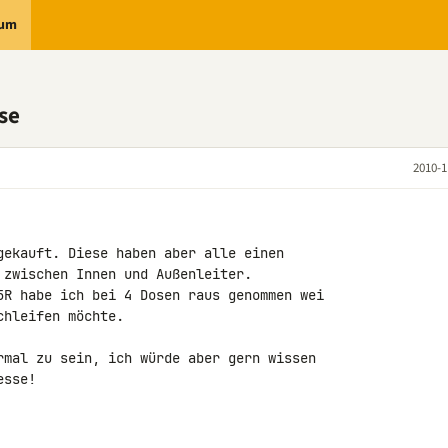
rum
se
2010-1
gekauft. Diese haben aber alle einen 

 zwischen Innen und Außenleiter.

5R habe ich bei 4 Dosen raus genommen wei 

hleifen möchte.

rmal zu sein, ich würde aber gern wissen 

sse!
