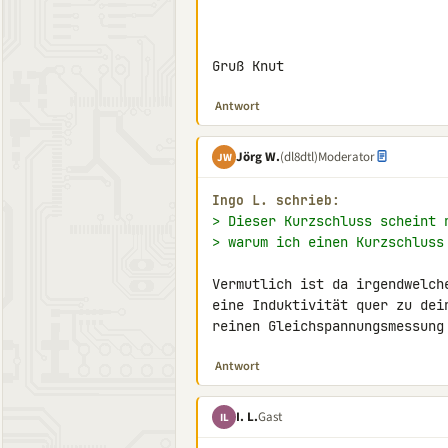
Gruß Knut
Antwort
Jörg W.
(dl8dtl)
Moderator
JW
Ingo L. schrieb:
> Dieser Kurzschluss scheint 
> warum ich einen Kurzschluss
Vermutlich ist da irgendwelch
eine Induktivität quer zu dei
reinen Gleichspannungsmessung
Antwort
I. L.
Gast
IL