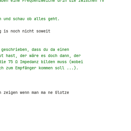
aben eine Frequenzweiche drin die zwischen TV
n und schau ob alles geht.
 is noch nicht soweit

 geschrieben, dass du da einen
ut hast, der wäre es doch dann, der
die 75 Ω Impedanz bilden muss (wobei
ch zum Empfänger kommen soll ...).
n zeigen wenn man ma ne Glotze 
