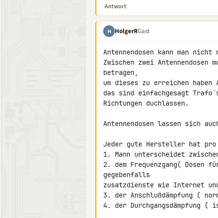
Antwort
HolgerR
Gast
H
Antennendosen kann man nicht 
Zwischen zwei Antennendosen m
betragen,

um dieses zu erreichen haben 
das sind einfachgesagt Trafo´
Richtungen duchlassen.

Antennendosen lassen sich auch
Jeder gute Hersteller hat pro
1. Mann unterscheidet zwische
2. dem Frequenzgang( Dosen fü
gegebenfalls

zusatzdienste wie Internet und
3. der Anschlußdämpfung ( nor
4. der Durchgangsdämpfung ( i