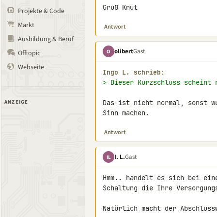
Gruß Knut
Projekte & Code
Markt
Antwort
Ausbildung & Beruf
olibert
Gast
O
Offtopic
Webseite
Ingo L. schrieb:
> Dieser Kurzschluss scheint 
ANZEIGE
Das ist nicht normal, sonst w
Sinn machen.
Antwort
I. L.
Gast
IL
Hmm.. handelt es sich bei ein
Schaltung die Ihre Versorgung
Natürlich macht der Abschlussw