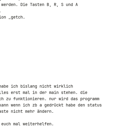
 werden. Die Tasten B, R, S und A



on _getch.

habe ich bislang nicht wirklich 

lles erst mal in der main stehen. die 

ch zu funktionieren. nur wird das programm 

kann wenn ich zb a gedrückt habe den status 

ste nicht mehr ändern.

euch mal weiterhelfen.
