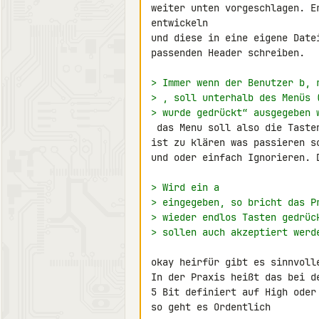
weiter unten vorgeschlagen. E
entwickeln

und diese in eine eigene Date
passenden Header schreiben.

> Immer wenn der Benutzer b, 
> , soll unterhalb des Menüs 
> wurde gedrückt“ ausgegeben 
 das Menu soll also die Tasten b r s und a Akzeptieren bei allen anderen

ist zu klären was passieren s
und oder einfach Ignorieren. 
> Wird ein a
> eingegeben, so bricht das P
> wieder endlos Tasten gedrüc
> sollen auch akzeptiert werd
okay heirfür gibt es sinnvoll
In der Praxis heißt das bei d
5 Bit definiert auf High oder