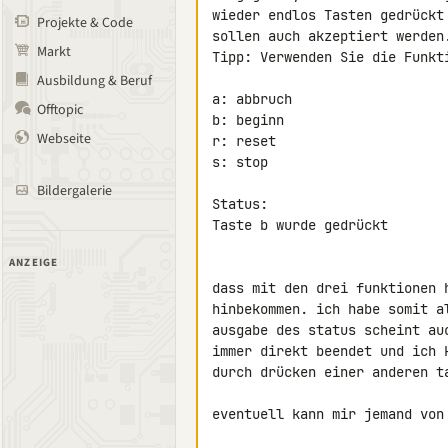
wieder endlos Tasten gedrückt
Projekte & Code
sollen auch akzeptiert werden.
Markt
Tipp: Verwenden Sie die Funkti
Ausbildung & Beruf
a: abbruch

Offtopic
b: beginn

Webseite
r: reset

s: stop

Bildergalerie
Status:

Taste b wurde gedrückt

ANZEIGE
dass mit den drei funktionen 
hinbekommen. ich habe somit a
ausgabe des status scheint au
immer direkt beendet und ich 
durch drücken einer anderen ta
eventuell kann mir jemand von 