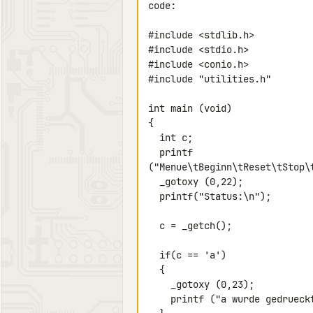
code:

#include <stdlib.h>

#include <stdio.h>

#include <conio.h>

#include "utilities.h"

int main (void)

{

  int c;

  printf 

("Menue\tBeginn\tReset\tStop\
  _gotoxy (0,22);

  printf("Status:\n");

  c = _getch();

  if(c == 'a')

  {

    _gotoxy (0,23);

    printf ("a wurde gedrueckt");
