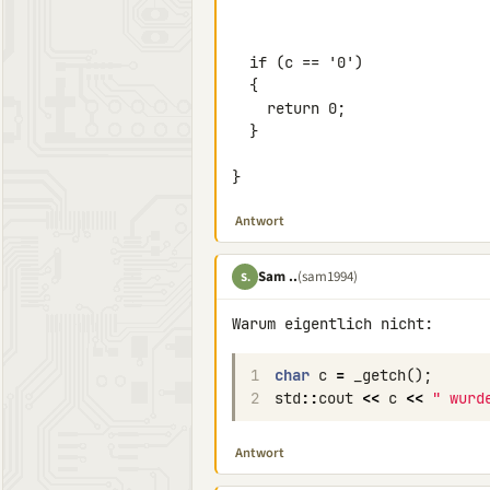
  if (c == '0')

  {

    return 0;

  }

}
Antwort
Sam ..
(sam1994)
S.
1
char
c
=
_getch
();
2
std
::
cout
<<
c
<<
" wurd
Antwort