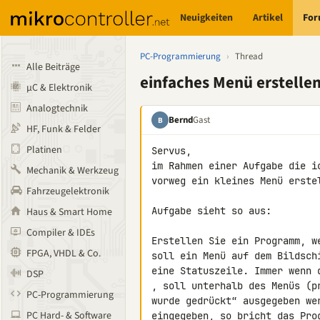
Neuigkeiten
Artikel
Fo
PC-Programmierung
›
Thread
Alle Beiträge
einfaches Menü erstelle
µC & Elektronik
Analogtechnik
Bernd
Gast
B
HF, Funk & Felder
Platinen
Servus,

im Rahmen einer Aufgabe die i
Mechanik & Werkzeug
vorweg ein kleines Menü erstel
Fahrzeugelektronik
Aufgabe sieht so aus:

Haus & Smart Home
Compiler & IDEs
Erstellen Sie ein Programm, w
FPGA, VHDL & Co.
soll ein Menü auf dem Bildschi
eine Statuszeile. Immer wenn 
DSP
, soll unterhalb des Menüs (pr
PC-Programmierung
wurde gedrückt“ ausgegeben wer
PC Hard- & Software
eingegeben, so bricht das Pro