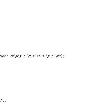
tAbbruch\n\t-b-\t-r-\t-s-\t-a-\n");
