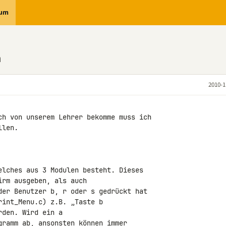
rum
n
2010-1
ch von unserem Lehrer bekomme muss ich 

len.

elches aus 3 Modulen besteht. Dieses

rm ausgeben, als auch

der Benutzer b, r oder s gedrückt hat

int_Menu.c) z.B. „Taste b

den. Wird ein a

gramm ab, ansonsten können immer
