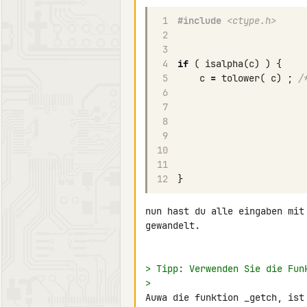
1
#include
<ctype.h>
2
3
4
if
(
isalpha
(
c
)
)
{
5
c
=
tolower
(
c
)
;
/
6
7
8
9
10
11
12
}
nun hast du alle eingaben mit
gewandelt.

> Tipp: Verwenden Sie die Fun
>
Auwa die funktion _getch, ist