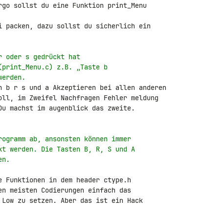
rgo sollst du eine Funktion print_Menu 

i packen, dazu sollst du sicherlich ein 

r oder s gedrückt hat
(print_Menu.c) z.B. „Taste b
werden.
oll, im Zweifel Nachfragen Fehler meldung 

Du machst im augenblick das zweite.

rogramm ab, ansonsten können immer
kt werden. Die Tasten B, R, S und A
en.
e Funktionen in dem header ctype.h

en meisten Codierungen einfach das

 Low zu setzen. Aber das ist ein Hack
