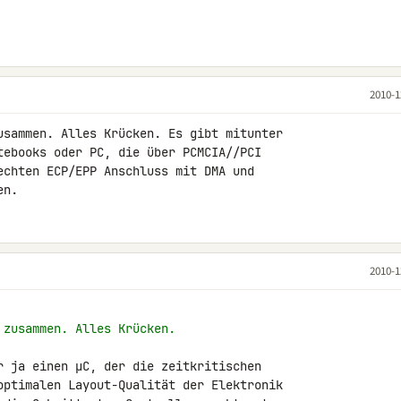
2010-1
usammen. Alles Krücken. Es gibt mitunter 

tebooks oder PC, die über PCMCIA//PCI 

echten ECP/EPP Anschluss mit DMA und 

en.
2010-1
 zusammen. Alles Krücken.
r ja einen µC, der die zeitkritischen 

optimalen Layout-Qualität der Elektronik 
