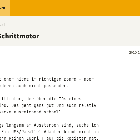
rum
ead
 Schrittmotor
2010-1
t eher nicht im richtigen Board - aber 

deren auch nicht passender.

rittmotor, der über die IOs eines 

ird. Das geht ganz gut und auch relativ 

ecke ausreichend schnell.

gs langsam am Aussterben sind, suche ich 

 Ein USB/Parallel-Adapter kommt nicht in 

ern keinen Zugriff auf die Register hat, 
