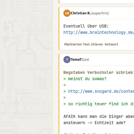
Christian R.
(supachris)
CR
http://www.braintechnology.de
Markierten Text zitieren
Antwort
TomoT
Gast
T
Wegstaben Verbuchsler schrieb
> meinst du sowas?
>
> 
http://www.snogard.de/conte
>
> so richtig teuer find ich d
AFAIK kann man die Dinger abe
ansteuern -> Echtzeit ade?