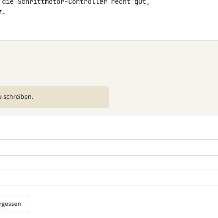
 die Schrittmotor-Controller recht gut, 

z.
u schreiben.