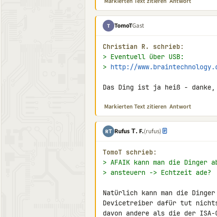
Markierten Text zitieren
Antwort
TomoT
Gast
T
Christian R. schrieb:
> Eventuell über USB:
> 
http://www.braintechnology.
Das Ding ist ja heiß - danke,
Markierten Text zitieren
Antwort
Rufus Τ. F.
(rufus)
RΤ
TomoT schrieb:
> AFAIK kann man die Dinger a
> ansteuern -> Echtzeit ade?
Natürlich kann man die Dinger
Devicetreiber dafür tut nicht
davon andere als die der ISA-