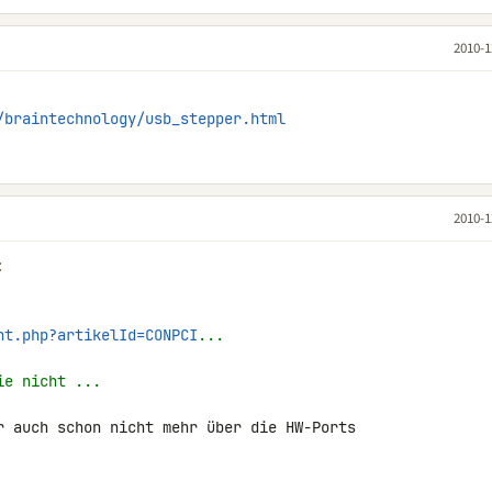
2010-1
/braintechnology/usb_stepper.html
2010-1
:
nt.php?artikelId=CONPCI
...
ie nicht ...
r auch schon nicht mehr über die HW-Ports 
