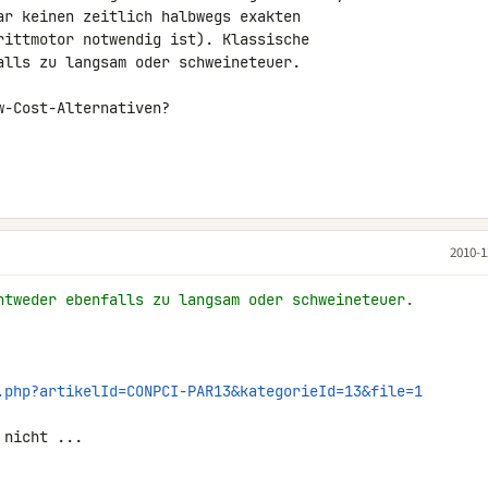
ar keinen zeitlich halbwegs exakten 

rittmotor notwendig ist). Klassische 

alls zu langsam oder schweineteuer.

-Cost-Alternativen?

2010-1
ntweder ebenfalls zu langsam oder schweineteuer.
.php?artikelId=CONPCI-PAR13&kategorieId=13&file=1
 nicht ...