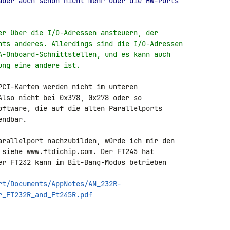
aber auch schon nicht mehr über die HW-Ports
er über die I/O-Adressen ansteuern, der
hts anderes. Allerdings sind die I/O-Adressen
A-Onboard-Schnittstellen, und es kann auch
ung eine andere ist.
PCI-Karten werden nicht im unteren 

Also nicht bei 0x378, 0x278 oder so 

oftware, die auf die alten Parallelports 

ndbar.

arallelport nachzubilden, würde ich mir den 

 siehe www.ftdichip.com. Der FT245 hat 

er FT232 kann im Bit-Bang-Modus betrieben 

rt/Documents/AppNotes/AN_232R-
r_FT232R_and_Ft245R.pdf