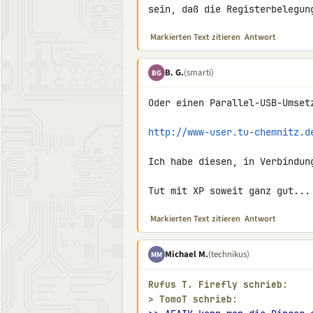
sein, daß die Registerbelegun
Markierten Text zitieren
Antwort
B. G.
(smarti)
BG
Oder einen Parallel-USB-Umsetz
http://www-user.tu-chemnitz.d
Ich habe diesen, in Verbindun
Tut mit XP soweit ganz gut...
Markierten Text zitieren
Antwort
Michael M.
(technikus)
MM
Rufus Τ. Firefly schrieb:
> 
TomoT schrieb: