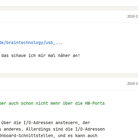
2010-1
de/braintechnology/usb_
...
 das schaue ich mir mal näher an!
2010-1
ber auch schon nicht mehr über die HW-Ports
 über die I/O-Adressen ansteuern, der 

s anderes. Allerdings sind die I/O-Adressen 

Onboard-Schnittstellen, und es kann auch 
