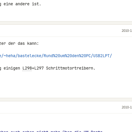
g eine andere ist.
2010-1
er der das kann:

e/~heha/bastelecke/Rund%20um%20den%20PC/USB2LPT/
g einigen 
L298
+L297 Schrittmotortreibern.

2010-1