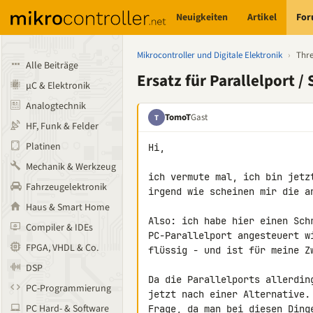
Neuigkeiten
Artikel
Fo
Mikrocontroller und Digitale Elektronik
›
Thr
Alle Beiträge
Ersatz für Parallelport /
µC & Elektronik
Analogtechnik
TomoT
Gast
T
HF, Funk & Felder
Platinen
Hi,

Mechanik & Werkzeug
ich vermute mal, ich bin jetz
Fahrzeugelektronik
irgend wie scheinen mir die an
Haus & Smart Home
Also: ich habe hier einen Sch
Compiler & IDEs
PC-Parallelport angesteuert w
FPGA, VHDL & Co.
flüssig - und ist für meine Zw
DSP
Da die Parallelports allerdin
PC-Programmierung
jetzt nach einer Alternative.
PC Hard- & Software
Frage, da man bei diesen Ding