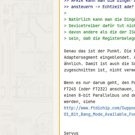
>> AFAIK kann man die Dinger 
>> ansteuern -> Echtzeit ade?
>
> Natürlich kann man die Ding
> Devicetreiber dafür tut nic
> davon andere als die der IS
> sein, daß die Registerbeleg
Genau das ist der Punkt. Die 
Adaptersegment eingeblendet. 
ähnlich. Damit ist auch die S
zugeschnitten ist, nicht verwe
Wenn es nur darum geht, den P
FT245 (oder FT232) anschauen,
einen 8-bit Parallelbus und d
http://www.ftdichip.com/Suppo
01_Bit_Bang_Mode_Available_Fo
Servus
