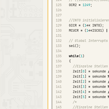
125
OCR2
=
1249
;
126
127
128
//INT0 initialisiere
129
GICR
=
(
1
<<
INT0
);
130
MCUCR
=
(
1
<<
ISC01
)
|
131
132
// Global Interrupts
133
sei
();
134
135
while
(
1
)
136
{
137
//Einzelne Stellen
138
Zeit
[
0
]
=
sekunde
139
Zeit
[
1
]
=
sekunde
140
Zeit
[
2
]
=
sekunde
141
Zeit
[
3
]
=
sekunde
142
Zeit
[
4
]
=
sekunde
143
Zeit
[
5
]
=
sekunde
144
/*
145
    //Einzelne Stelle