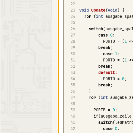
22
23
void
update
(
void
)
{
24
for
(
int
ausgabe_spa
25
26
switch
(
ausgabe_spa
27
case
0
:
28
PORTD
=
(
1
<
29
break
;
30
case
1
:
31
PORTD
=
(
1
<
32
break
;
33
default:
34
PORTD
=
0
;
35
break
;
36
}
37
for
(
int
ausgabe_z
38
39
PORTB
=
0
;
40
if
(
ausgabe_zeile
41
switch
(
ledMatr
42
case
0
: