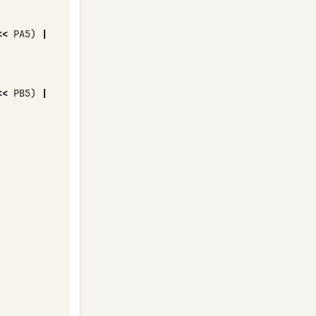
<<
PA5
)
|
<<
PB5
)
|
 