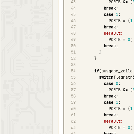
43
PORTB
&=
(
44
break
;
45
case
1
:
46
PORTB
=
(
1
47
break
;
48
default:
49
PORTB
=
0
;
50
break
;
51
}
52
}
53
54
if
(
ausgabe_zeile
55
switch
(
ledMatr
56
case
0
:
57
PORTB
&=
(
58
break
;
59
case
1
:
60
PORTB
=
(
1
61
break
;
62
default:
63
PORTB
=
0
;
64
break
;