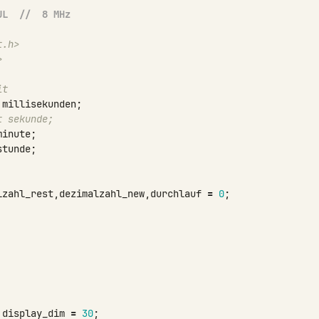
UL  //  8 MHz 
t.h>
>
it
millisekunden
;
t sekunde;
minute
;
stunde
;
lzahl_rest
,
dezimalzahl_new
,
durchlauf
=
0
;
display_dim
=
30
;