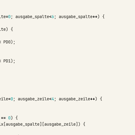
lte
=
0
;
ausgabe_spalte
<
6
;
ausgabe_spalte
++
)
{
lte
)
{
<
PD0
);
<
PD1
);
eile
=
0
;
ausgabe_zeile
<
4
;
ausgabe_zeile
++
)
{
==
0
)
{
ix
[
ausgabe_spalte
][
ausgabe_zeile
])
{