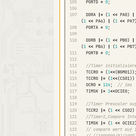
105
PORTD
=
0
;
106
107
DDRA
|=
(
1
<<
PA0
)
|
(
1
<<
PA6
)
|
(
1
<<
PA7
108
PORTA
=
0
;
109
110
DDRB
|=
(
1
<<
PB0
)
|
(
1
<<
PB6
)
|
(
1
<<
PB7
111
PORTB
=
0
;
112
113
//Timer initialisier
114
TCCR0
=
(
1
<<
(
WGM01
))
115
TCCR0
|=
(
1
<<
(
CS01
))
116
OCR0
=
124
;
// 1ms
117
TIMSK
|=
1
<<
OCIE0
;
118
119
//Timer Prescaler au
120
TCCR2
|=
(
1
<<
CS02
)
121
//Timer2_Compare Int
122
TIMSK
|=
(
1
<<
OCIE2
123
// compare wert auf 
124
// ((1000000/8)/1000