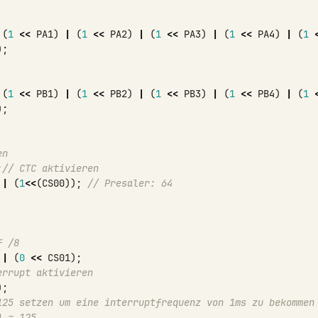
(
1
<<
PA1
)
|
(
1
<<
PA2
)
|
(
1
<<
PA3
)
|
(
1
<<
PA4
)
|
(
1
);
(
1
<<
PB1
)
|
(
1
<<
PB2
)
|
(
1
<<
PB3
)
|
(
1
<<
PB4
)
|
(
1
);
en
;
// CTC aktivieren
|
(
1
<<
(
CS00
));
// Presaler: 64
f /8
|
(
0
<<
CS01
);
errupt aktivieren
);
125 setzen um eine interruptfrequenz von 1ms zu bekommen
) = 125