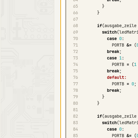
65
}
66
}
67
68
if
(
ausgabe_zeile
69
switch
(
ledMatr
70
case
0
:
71
PORTB
&=
(
72
break
;
73
case
1
:
74
PORTB
=
(
1
75
break
;
76
default:
77
PORTB
=
0
;
78
break
;
79
}
80
}
81
82
if
(
ausgabe_zeile
83
switch
(
ledMatr
84
case
0
:
85
PORTB
&=
(