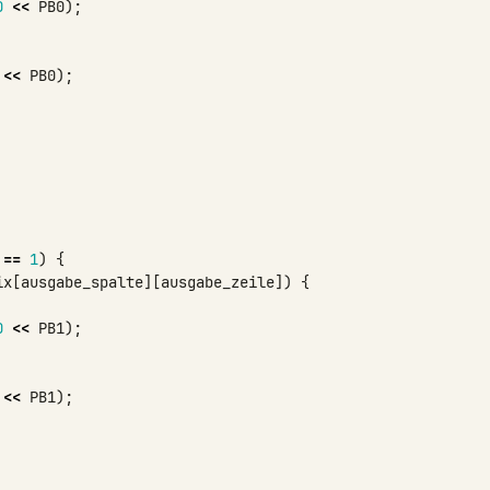
0
<<
PB0
);
<<
PB0
);
==
1
)
{
ix
[
ausgabe_spalte
][
ausgabe_zeile
])
{
0
<<
PB1
);
<<
PB1
);