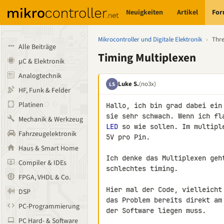
Neuigkeiten
Artikel
Fo
Mikrocontroller und Digitale Elektronik
›
Thr
Alle Beiträge
Timing Multiplexen
µC & Elektronik
Analogtechnik
Luke S.
(no3x)
LS
HF, Funk & Felder
Platinen
Hallo, ich bin grad dabei ein
Mechanik & Werkzeug
LED
 so wie sollen. Im multipl
Fahrzeugelektronik
5V pro Pin.

Haus & Smart Home
Ich denke das Multiplexen geh
Compiler & IDEs
schlechtes timing.

FPGA, VHDL & Co.
Hier mal der Code, vielleicht
DSP
das Problem bereits direkt am
PC-Programmierung
PC Hard- & Software