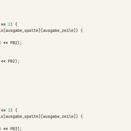
==
2
)
{
ix
[
ausgabe_spalte
][
ausgabe_zeile
])
{
0
<<
PB2
);
<<
PB2
);
==
3
)
{
ix
[
ausgabe_spalte
][
ausgabe_zeile
])
{
0
<<
PB3
);