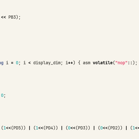
<<
PB3
);
ng
i
=
0
;
i
<
display_dim
;
i
++
)
{
asm
volatile
(
"nop"
::
);
0
;
(
1
<<
(
PD5
))
|
(
1
<<
(
PD4
))
|
(
0
<<
(
PD3
))
|
(
0
<<
(
PD2
))
|
(
1
<