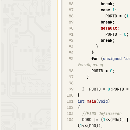
86
break
;
87
case
1
:
88
PORTB
=
(
1
89
break
;
90
default:
91
PORTB
=
0
;
92
break
;
93
}
94
}
95
for
(
unsigned
lo
Verzögerung  
96
PORTB
=
0
;
97
}
98
99
}
PORTD
=
0
;
PORTB
=
100
}
101
int
main
(
void
)
102
{
103
//PINS definieren
104
DDRD
|=
(
1
<<
(
PD6
))
|
(
1
<<
(
PD0
));