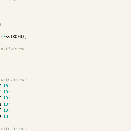
n
(
0
<<
ISC00
);
 aktivieren
 extrahieren
/
10
;
%
10
;
/
10
;
%
10
;
/
10
;
%
10
;
n extrahieren