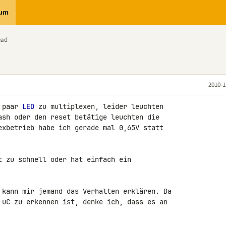
rum
ead
2010-1
 paar 
LED
 zu multiplexen, leider leuchten 

exbetrieb habe ich gerade mal 0,65V statt 

t zu schnell oder hat einfach ein 

 kann mir jemand das Verhalten erklären. Da 

 uC zu erkennen ist, denke ich, dass es an 
