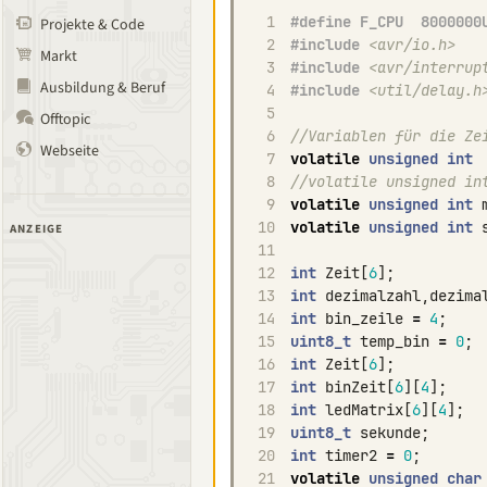
1
#define F_CPU  8000000
Projekte & Code
2
#include
<avr/io.h>
Markt
3
#include
<avr/interrup
Ausbildung & Beruf
4
#include
<util/delay.h
5
Offtopic
6
//Variablen für die Ze
Webseite
7
volatile
unsigned
int
8
//volatile unsigned in
9
volatile
unsigned
int
10
volatile
unsigned
int
ANZEIGE
11
12
int
Zeit
[
6
];
13
int
dezimalzahl
,
dezima
14
int
bin_zeile
=
4
;
15
uint8_t
temp_bin
=
0
;
16
int
Zeit
[
6
];
17
int
binZeit
[
6
][
4
];
18
int
ledMatrix
[
6
][
4
];
19
uint8_t
sekunde
;
20
int
timer2
=
0
;
21
volatile
unsigned
char