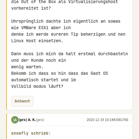
die Out of the Box als Virtualisierungshost 
vorbereitet ist?

Uhrsprünglich dachte ich eigentlich an sowas 
wie VMWare ESXi aber ich 

denke ich werde eureren Tip beherzigen und nen 
Linux Host einsetzen.

Dann muss ich mich da halt erstmal durchbasteln 
und der Kunde noch ein 

wenig warten.

Bekomm ich dass so hin dass das Gast OS 
automatisch startet und im 

Vollbild modus läuft?
Antwort
(prx) A. K.
(prx)
2010-12-19 10:14
#1981766
(A
snowfly schrieb: