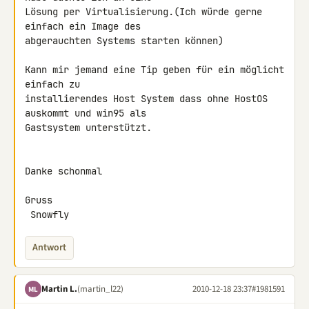
Lösung per Virtualisierung.(Ich würde gerne 
einfach ein Image des 

abgerauchten Systems starten können)

Kann mir jemand eine Tip geben für ein möglicht 
einfach zu 

installierendes Host System dass ohne HostOS 
auskommt und win95 als 

Gastsystem unterstützt.

Danke schonmal

Gruss

 Snowfly
Antwort
Martin L.
(martin_l22)
2010-12-18 23:37
#1981591
ML