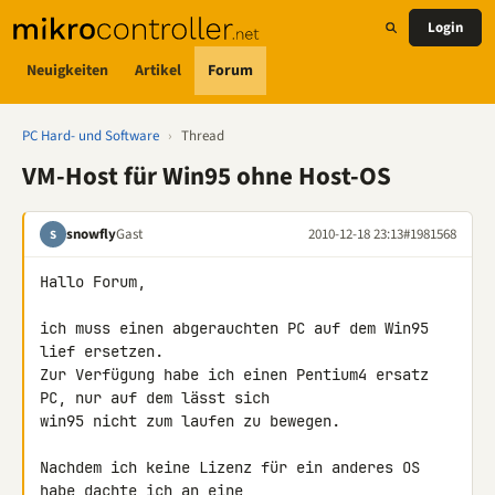
Login
Neuigkeiten
Artikel
Forum
PC Hard- und Software
›
Thread
VM-Host für Win95 ohne Host-OS
snowfly
Gast
2010-12-18 23:13
#1981568
S
Hallo Forum,

ich muss einen abgerauchten PC auf dem Win95 
lief ersetzen.

Zur Verfügung habe ich einen Pentium4 ersatz 
PC, nur auf dem lässt sich 

win95 nicht zum laufen zu bewegen.

Nachdem ich keine Lizenz für ein anderes OS 
habe dachte ich an eine 
