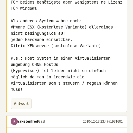
Für beides benötigste aber wenigstens ne Lizenz 
für Windows!

Als anderes System währe noch:

VMware ESX (kostenlose Variante) allerdings 
nicht bedingungslos auf 

jeder Hardware einsetzbar.

Citrix XENserver (kostenlose Variante)

P.s.: Host System in einer Virtualisierten 
umgebung OHNE HostOs 

(Hypervisor) ist leider nicht so einfach 
möglich da man ja irgendwie die 

Virtualisierten Dom's steuern / regeln können 
muss!
Antwort
raketenfred
Gast
2010-12-18 23:47
#1981601
R