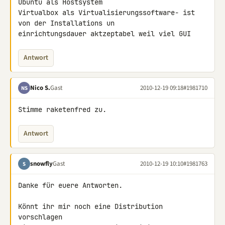
Ubuntu als Hostsystem

Virtualbox als Virtualisierungssoftware- ist 
von der Installations un 

einrichtungsdauer aktzeptabel weil viel GUI
Antwort
Nico S.
Gast
2010-12-19 09:18
#1981710
NS
Stimme raketenfred zu.
Antwort
snowfly
Gast
2010-12-19 10:10
#1981763
S
Danke für euere Antworten.

Könnt ihr mir noch eine Distribution 
vorschlagen
