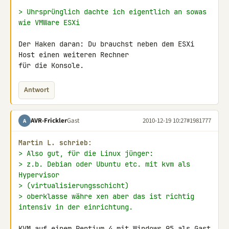
> Uhrsprünglich dachte ich eigentlich an sowas 
wie VMWare ESXi
Der Haken daran: Du brauchst neben dem ESXi 
Host einen weiteren Rechner 

für die Konsole.
Antwort
AVR-Frickler
Gast
2010-12-19 10:27
#1981777
A
Martin L. schrieb:
> Also gut, für die Linux jünger:
> z.b. Debian oder Ubuntu etc. mit kvm als 
Hypervisor
> (virtualisierungsschicht)
> oberklasse währe xen aber das ist richtig 
intensiv in der einrichtung.
KVM auf einem Pentium 4 mit Windows 95 als Gast 