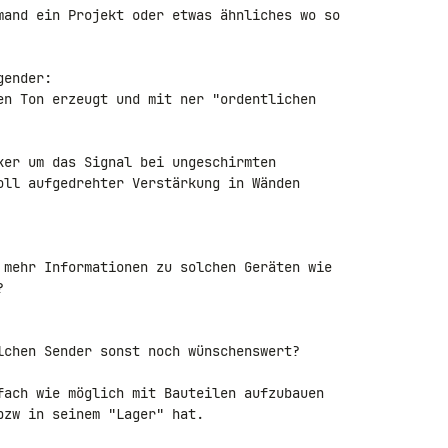
mand ein Projekt oder etwas ähnliches wo so 

ender:

en Ton erzeugt und mit ner "ordentlichen 

ker um das Signal bei ungeschirmten 

oll aufgedrehter Verstärkung in Wänden 

 mehr Informationen zu solchen Geräten wie 



lchen Sender sonst noch wünschenswert?

fach wie möglich mit Bauteilen aufzubauen 

zw in seinem "Lager" hat.
