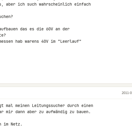
s, aber ich such wahrscheinlich einfach 

chen?

aufbauen das es die 60V an der 

e?

messen hab warens 40V im "Leerlauf"

2011-0
gt mal meinen Leitungssucher durch einen 

ar mir dann aber zu aufwändig zu bauen.

 im Netz.
