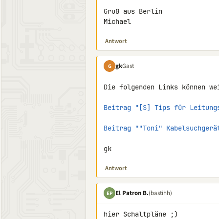
Gruß aus Berlin

Michael
Antwort
gk
Gast
G
Die folgenden Links können wei
Beitrag "[S] Tips für Leitung
Beitrag ""Toni" Kabelsuchgerä
gk
Antwort
El Patron B.
(bastihh)
EP
hier Schaltpläne ;)