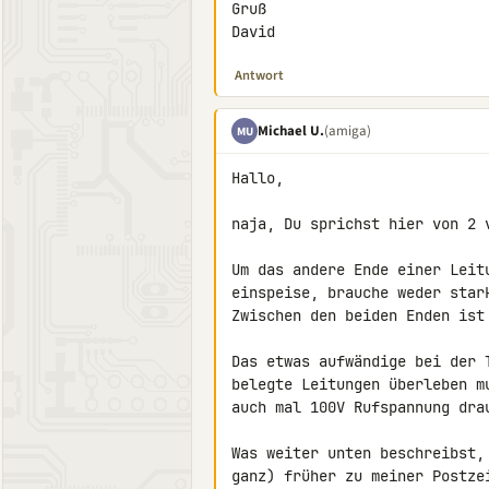
Gruß

David
Antwort
Michael U.
(amiga)
MU
Hallo,

naja, Du sprichst hier von 2 v
Um das andere Ende einer Leit
einspeise, brauche weder star
Zwischen den beiden Enden ist
Das etwas aufwändige bei der 
belegte Leitungen überleben m
auch mal 100V Rufspannung dra
Was weiter unten beschreibst,
ganz) früher zu meiner Postzei