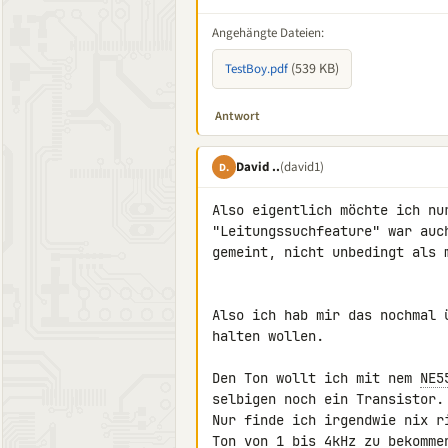
Angehängte Dateien:
(539 KB)
TestBoy.pdf
Antwort
David ..
(david1)
D.
Also eigentlich möchte ich nu
"Leitungssuchfeature" war auc
gemeint, nicht unbedingt als m
Also ich hab mir das nochmal 
halten wollen.

Den Ton wollt ich mit nem 
NE5
selbigen noch ein Transistor.

Nur finde ich irgendwie nix r
Ton von 1 bis 4kHz zu bekomme