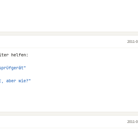
2011-0
ter helfen:

sprüfgerät"
t, aber wie?"
2011-0