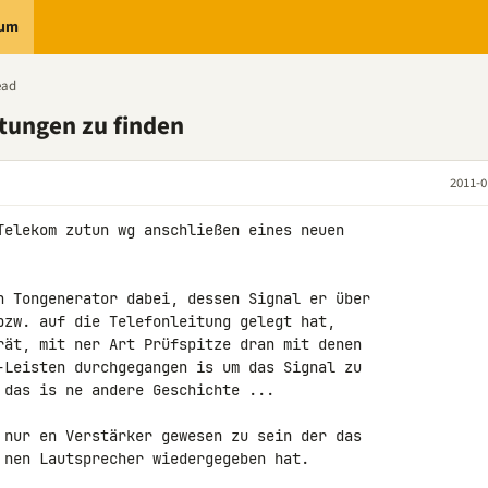
rum
ead
tungen zu finden
2011-0
Telekom zutun wg anschließen eines neuen 

n Tongenerator dabei, dessen Signal er über 

bzw. auf die Telefonleitung gelegt hat, 

rät, mit ner Art Prüfspitze dran mit denen 

-Leisten durchgegangen is um das Signal zu 

 das is ne andere Geschichte ...

 nur en Verstärker gewesen zu sein der das 

 nen Lautsprecher wiedergegeben hat.
