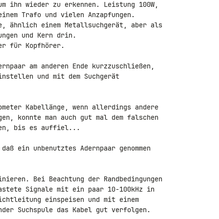
um ihn wieder zu erkennen. Leistung 100W, 

einem Trafo und vielen Anzapfungen.

e, ähnlich einem Metallsuchgerät, aber als 

ngen und Kern drin.

r für Kopfhörer.

ernpaar am anderen Ende kurzzuschließen, 

instellen und mit dem Suchgerät 

ometer Kabellänge, wenn allerdings andere 

gen, konnte man auch gut mal dem falschen 

n, bis es auffiel...

 daß ein unbenutztes Adernpaar genommen 

inieren. Bei Beachtung der Randbedingungen 

astete Signale mit ein paar 10-100kHz in 

ichtleitung einspeisen und mit einem 

nder Suchspule das Kabel gut verfolgen.
