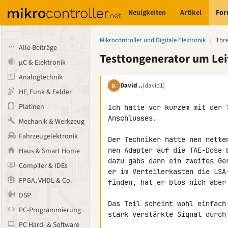
Neuigkeiten
Artikel
Fo
Mikrocontroller und Digitale Elektronik
›
Thr
Alle Beiträge
Testtongenerator um Lei
µC & Elektronik
Analogtechnik
David ..
(david1)
D.
HF, Funk & Felder
Platinen
Ich hatte vor kurzem mit der 
Anschlusses.

Mechanik & Werkzeug
Fahrzeugelektronik
Der Techniker hatte nen nette
nen Adapter auf die TAE-Dose 
Haus & Smart Home
dazu gabs dann ein zweites Ge
Compiler & IDEs
er im Verteilerkasten die LSA
FPGA, VHDL & Co.
finden, hat er blos nich aber
DSP
Das Teil scheint wohl einfach
PC-Programmierung
stark verstärkte Signal durch
PC Hard- & Software