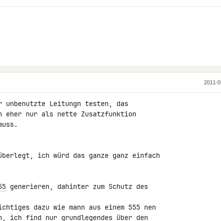
2011-0
r unbenutzte Leitungn testen, das 

h eher nur als nette Zusatzfunktion 

uss.

überlegt, ich würd das ganze ganz einfach 

55
 generieren, dahinter zum Schutz des 

ichtiges dazu wie mann aus einem 555 nen 

n, ich find nur grundlegendes über den 
