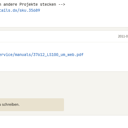
tails.dx/sku.35689
2011-0
ervice/manuals/37612_LS100_um_web.pdf
u schreiben.