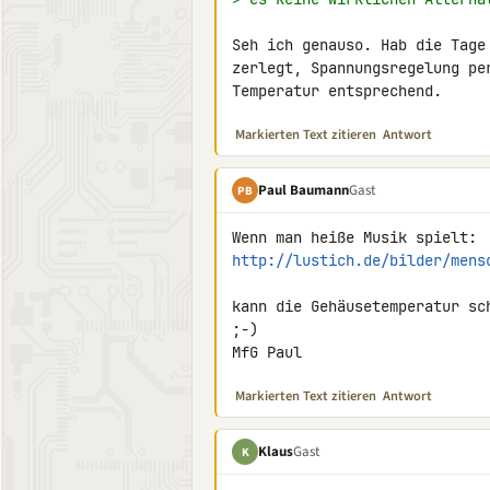
Seh ich genauso. Hab die Tage
zerlegt, Spannungsregelung pe
Temperatur entsprechend.
Markierten Text zitieren
Antwort
Paul Baumann
Gast
PB
http://lustich.de/bilder/mens
kann die Gehäusetemperatur sc
;-)

MfG Paul
Markierten Text zitieren
Antwort
Klaus
Gast
K