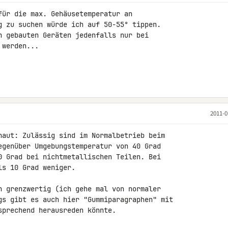
für die max. Gehäusetemperatur an 

g zu suchen würde ich auf 50-55° tippen. 

h gebauten Geräten jedenfalls nur bei 

werden...

2011-0
haut: Zulässig sind im Normalbetrieb beim 

egenüber Umgebungstemperatur von 40 Grad 

0 Grad bei nichtmetallischen Teilen. Bei 

s 10 Grad weniger.

n grenzwertig (ich gehe mal von normaler 

gs gibt es auch hier "Gummiparagraphen" mit 

sprechend herausreden könnte.