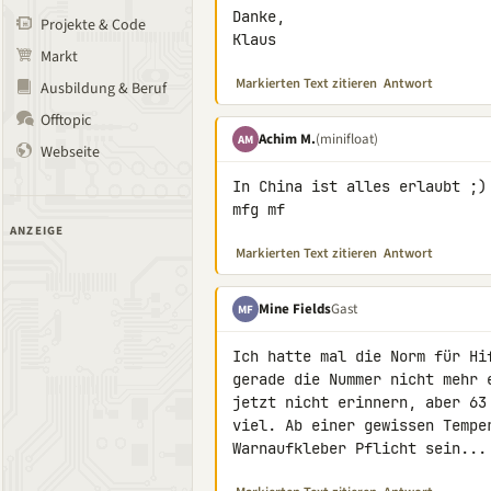
Danke,

Projekte & Code
Klaus
Markt
Markierten Text zitieren
Antwort
Ausbildung & Beruf
Offtopic
Achim M.
(minifloat)
AM
Webseite
In China ist alles erlaubt ;)

mfg mf
ANZEIGE
Markierten Text zitieren
Antwort
Mine Fields
Gast
MF
Ich hatte mal die Norm für Hi
gerade die Nummer nicht mehr 
jetzt nicht erinnern, aber 63
viel. Ab einer gewissen Tempe
Warnaufkleber Pflicht sein...