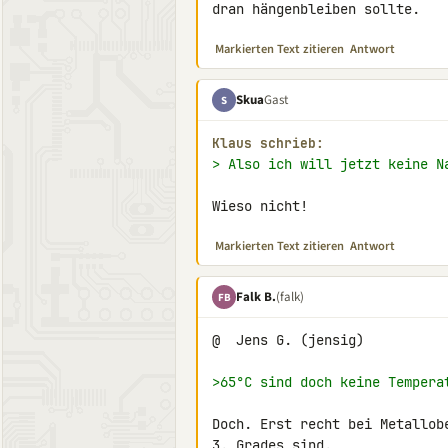
dran hängenbleiben sollte.
Markierten Text zitieren
Antwort
Skua
Gast
S
Klaus schrieb:
> Also ich will jetzt keine N
Wieso nicht!
Markierten Text zitieren
Antwort
Falk B.
(falk)
FB
@  Jens G. (jensig)

>65°C sind doch keine Tempera
Doch. Erst recht bei Metallob
3. Grades sind.
