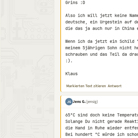
Grins :D

Also ich will jetzt keine Nam
deutsche, ein Urgestein auf d
die das ja auch nur in China 
Wenn ich da jetzt ein Schild 
meinem 5jährigen Sohn nicht h
schrauben und das Teil da dra
:).

Klaus
Markierten Text zitieren
Antwort
Jens G.
(jensig)
JG
65°C sind doch keine Temperat
Solange Du nicht gerade Reakt
die Hand in Ruhe wieder entfer
Bei hundert °C würde ich scho