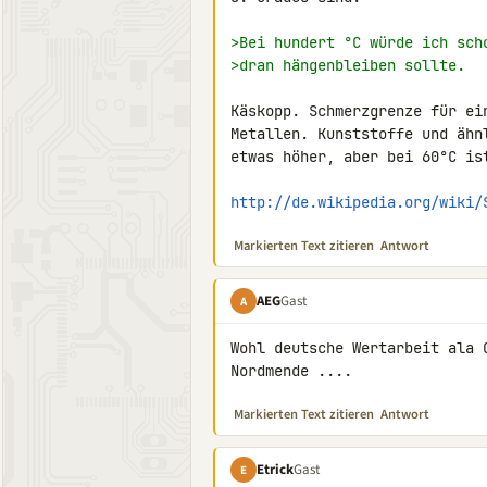
>Bei hundert °C würde ich sch
>dran hängenbleiben sollte.
Käskopp. Schmerzgrenze für ei
Metallen. Kunststoffe und ähn
etwas höher, aber bei 60°C ist
http://de.wikipedia.org/wiki/
Markierten Text zitieren
Antwort
AEG
Gast
A
Wohl deutsche Wertarbeit ala 
Nordmende ....
Markierten Text zitieren
Antwort
Etrick
Gast
E