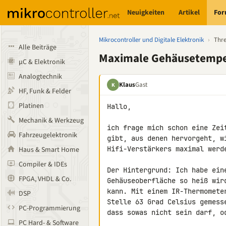
Neuigkeiten
Artikel
Fo
Mikrocontroller und Digitale Elektronik
›
Thr
Alle Beiträge
Maximale Gehäusetemper
µC & Elektronik
Analogtechnik
Klaus
Gast
K
HF, Funk & Felder
Platinen
Hallo,

Mechanik & Werkzeug
ich frage mich schon eine Zei
Fahrzeugelektronik
gibt, aus denen hervorgeht, w
Hifi-Verstärkers maximal werde
Haus & Smart Home
Compiler & IDEs
Der Hintergrund: Ich habe eine
FPGA, VHDL & Co.
Gehäuseoberfläche so heiß wir
kann. Mit einem IR-Thermomete
DSP
Stelle 63 Grad Celsius gemess
PC-Programmierung
dass sowas nicht sein darf, od
PC Hard- & Software