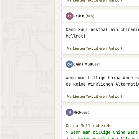
Markierten Text zitieren
Antwort
Falk B.
(falk)
FB
Dann kauf erstmal ein chinesi
hellrot!
Markierten Text zitieren
Antwort
China Müll
Gast
CM
Wenn man billige China Ware k
es keine wirklichen Alternati
Markierten Text zitieren
Antwort
Nick
Gast
N
China Müll schrieb:
> Wenn man billige China Ware
> es keine wirklichen Alterna