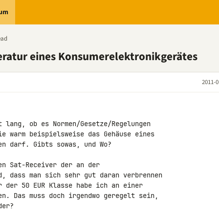
rum
ead
atur eines Konsumerelektronikgerätes
2011-0
t lang, ob es Normen/Gesetze/Regelungen 

ie warm beispielsweise das Gehäuse eines 

n darf. Gibts sowas, und Wo?

n Sat-Receiver der an der 

d, dass man sich sehr gut daran verbrennen 

r der 50 EUR Klasse habe ich an einer 

en. Das muss doch irgendwo geregelt sein, 

er?
