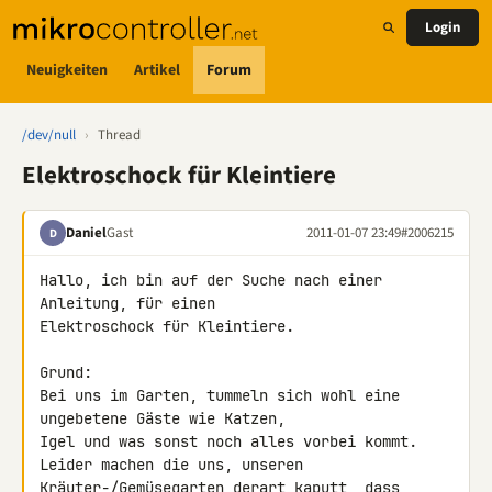
Login
Neuigkeiten
Artikel
Forum
/dev/null
›
Thread
Elektroschock für Kleintiere
Daniel
Gast
2011-01-07 23:49
#2006215
D
Hallo, ich bin auf der Suche nach einer 
Anleitung, für einen 

Elektroschock für Kleintiere.

Grund:

Bei uns im Garten, tummeln sich wohl eine 
ungebetene Gäste wie Katzen, 

Igel und was sonst noch alles vorbei kommt.

Leider machen die uns, unseren 
Kräuter-/Gemüsegarten derart kaputt, dass 
