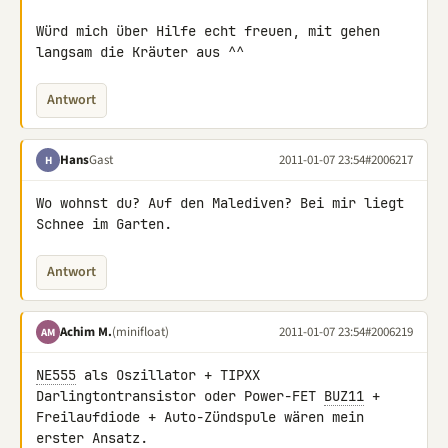
Würd mich über Hilfe echt freuen, mit gehen 
langsam die Kräuter aus ^^
Antwort
Hans
Gast
2011-01-07 23:54
#2006217
H
Wo wohnst du? Auf den Malediven? Bei mir liegt 
Schnee im Garten.
Antwort
Achim M.
(minifloat)
2011-01-07 23:54
#2006219
AM
NE555
 als Oszillator + TIPXX 
Darlingtontransistor oder Power-FET 
BUZ11
 + 

Freilaufdiode + Auto-Zündspule wären mein 
erster Ansatz.
