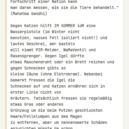
Fortschritt einer Nation kann 

man daran messen, wie sie die Tiere behandelt." 
(Mahatma Gandhi)

Gegen Katzen hilft IM SOMMER idR eine 
Wasserpistole (im Winter nicht 

benutzen, nasses Fell isoliert nicht!) und 
lautes Geschrei, wer basteln 

will nimmt PIR-Melder, WaMaVentil und 
Rasensprenger. Gegen Igel dürfte 

etwas Maschendraht oder ein Brett reichen und 
gegen Schnecken gibts so 

kleine Zäune (ohne Elktrokram). Nebenbei 
bemerkt fressen die Igel die 

Schnecken auf und Katzen ernähren sich in 
erster Linie nicht von 

Kräutern. Tatsächlich fressen sie regelmäßig 
etwas Gras oder anderes 

Grünzeug um die beim Putzen geschluckten 
Haare/Fellklumpen aus dem Magen 

zu entfernen, aber um nennenswerte Schäden 
anzurichten müsste da schon 
