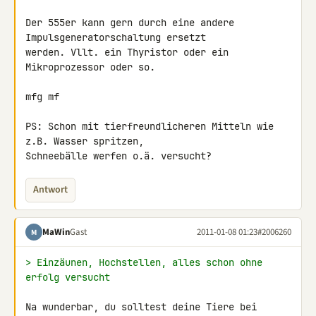
Der 555er kann gern durch eine andere 
Impulsgeneratorschaltung ersetzt 

werden. Vllt. ein Thyristor oder ein 
Mikroprozessor oder so.

mfg mf

PS: Schon mit tierfreundlicheren Mitteln wie 
z.B. Wasser spritzen, 

Schneebälle werfen o.ä. versucht?
Antwort
MaWin
Gast
2011-01-08 01:23
#2006260
M
> Einzäunen, Hochstellen, alles schon ohne 
erfolg versucht
Na wunderbar, du solltest deine Tiere bei 