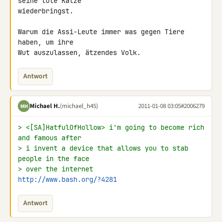
seine tote Katze

wiederbringst.

Warum die Assi-Leute immer was gegen Tiere 
haben, um ihre

Wut auszulassen, ätzendes Volk.
Antwort
Michael H.
(michael_h45)
2011-01-08 03:05
#2006279
MH
> <[SA]HatfulOfHollow> i'm going to become rich 
and famous after
> i invent a device that allows you to stab 
people in the face
> over the internet
http://www.bash.org/?4281
Antwort