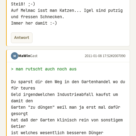
Steiß! ;-)

Auf Melmac isst man Katzen... Igel sind putzig 
und fressen Schnecken. 

Immer her damit :-)
Antwort
MaWin
Gast
2011-01-08 17:52
#2007090
M
> man rutscht auch noch aus
Du sparst dir den Weg in den Gartenhandel wo du 
für teures

Geld irgendwelchen Industrieabfall kaufst um 
damit den

Garten "zu düngen" weil man ja erst mal dafür 
gesorgt

hat daß der Garten klinisch rein von sonstigem 
Getier

ist welches wesentlich besseren Dünger 