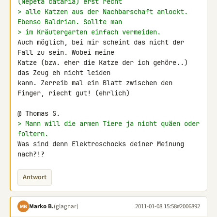
(Nepeta cataria) erst recht
> alle Katzen aus der Nachbarschaft anlockt. 
Ebenso Baldrian. Sollte man
> im Kräutergarten einfach vermeiden.
Auch möglich, bei mir scheint das nicht der 
Fall zu sein. Wobei meine 

Katze (bzw. eher die Katze der ich gehöre..) 
das Zeug eh nicht leiden 

kann. Zerreib mal ein Blatt zwischen den 
Finger, riecht gut! (ehrlich)

> Mann will die armen Tiere ja nicht quäen oder 
foltern.
Was sind denn Elektroschocks deiner Meinung 
nach?!?
Antwort
Marko B.
(glagnar)
2011-01-08 15:58
#2006892
MB