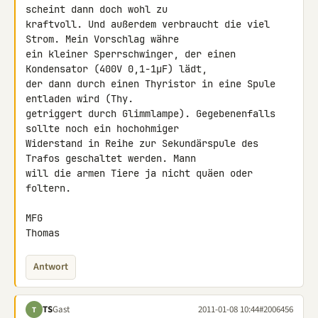
scheint dann doch wohl zu 

kraftvoll. Und außerdem verbraucht die viel 
Strom. Mein Vorschlag währe 

ein kleiner Sperrschwinger, der einen 
Kondensator (400V 0,1-1µF) lädt, 

der dann durch einen Thyristor in eine Spule 
entladen wird (Thy. 

getriggert durch Glimmlampe). Gegebenenfalls 
sollte noch ein hochohmiger 

Widerstand in Reihe zur Sekundärspule des 
Trafos geschaltet werden. Mann 

will die armen Tiere ja nicht quäen oder 
foltern.

MFG

Thomas
Antwort
TS
Gast
2011-01-08 10:44
#2006456
T