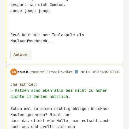
erspart man sich Comics.

Junge junge junge

Gruß Knut mit ner Teslaspule als 
Maulwurfsschreck...
Antwort
Knut B.
(travelrec)
(Firma: TravelRec.)
2011-01-08 17:48
#2007086
KB
oha schrieb:
> Katzen sind ebenfalls bei nicht zu hoher 
Dichte im Garten nützlich.
Schon mal in einen richtig ekligen Whiskas-
Haufen getreten? Nicht nur 

dass das stinkt wie Hulle, man rutscht auch 
noch aus und prellt sich den 
