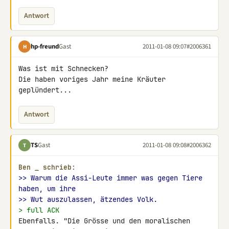
Antwort
hp-freund
Gast
2011-01-08 09:07
#2006361
H
Was ist mit Schnecken?

Die haben voriges Jahr meine Kräuter 
geplündert...
Antwort
TS
Gast
2011-01-08 09:08
#2006362
T
Ben 
_
 schrieb:
>> Warum die Assi-Leute immer was gegen Tiere 
haben, um ihre
>> Wut auszulassen, ätzendes Volk.
> full ACK
Ebenfalls. "Die Grösse und den moralischen 