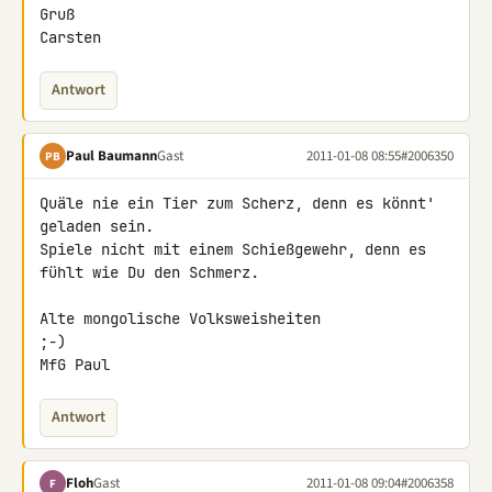
Gruß

Carsten
Antwort
Paul Baumann
Gast
2011-01-08 08:55
#2006350
PB
Quäle nie ein Tier zum Scherz, denn es könnt' 
geladen sein.

Spiele nicht mit einem Schießgewehr, denn es 
fühlt wie Du den Schmerz.

Alte mongolische Volksweisheiten

;-)

MfG Paul
Antwort
Floh
Gast
2011-01-08 09:04
#2006358
F