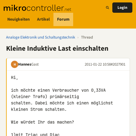
Login
Neuigkeiten
Artikel
Forum
Analoge Elektronik und Schaltungstechnik
›
Thread
Kleine Induktive Last einschalten
Hannes
Gast
2011-01-22 10:58
#2027901
H
Hi,

ich möchte einen Verbraucher von 0,33VA 
(kleiner Trafo) primärseitig 

schalten. Dabei möchte ich einen möglichst 
kleinen Strom schalten.

Wie würdet Ihr das machen?

1)mit Triac und Diac
