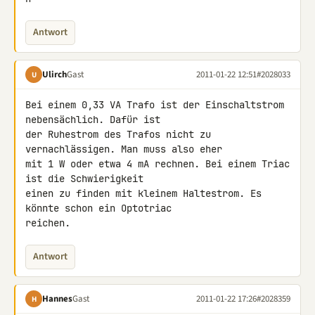
Antwort
Ulirch
Gast
2011-01-22 12:51
#2028033
U
Bei einem 0,33 VA Trafo ist der Einschaltstrom 
nebensächlich. Dafür ist 

der Ruhestrom des Trafos nicht zu 
vernachlässigen. Man muss also eher 

mit 1 W oder etwa 4 mA rechnen. Bei einem Triac 
ist die Schwierigkeit 

einen zu finden mit kleinem Haltestrom. Es 
könnte schon ein Optotriac 

reichen.
Antwort
Hannes
Gast
2011-01-22 17:26
#2028359
H