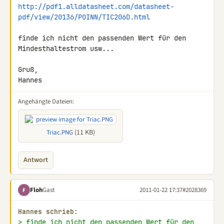
http://pdf1.alldatasheet.com/datasheet-
pdf/view/20136/POINN/TIC206D.html
finde ich nicht den passenden Wert für den 
Mindesthaltestrom usw...

Gruß,

Hannes
Angehängte Dateien:
(11 KB)
Triac.PNG
Antwort
Floh
Gast
2011-01-22 17:37
#2028369
F
Hannes schrieb:
> finde ich nicht den passenden Wert für den 