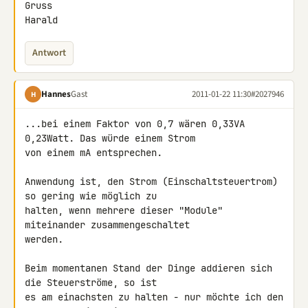
Gruss

Harald
Antwort
Hannes
Gast
2011-01-22 11:30
#2027946
H
...bei einem Faktor von 0,7 wären 0,33VA 
0,23Watt. Das würde einem Strom 

von einem mA entsprechen.

Anwendung ist, den Strom (Einschaltsteuertrom) 
so gering wie möglich zu 

halten, wenn mehrere dieser "Module" 
miteinander zusammengeschaltet 

werden.

Beim momentanen Stand der Dinge addieren sich 
die Steuerströme, so ist 

es am einachsten zu halten - nur möchte ich den 