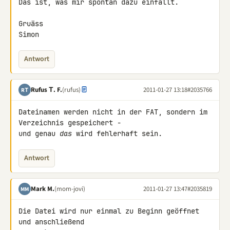
Das ist, was mir spontan dazu einfällt.

Gruäss

Simon
Antwort
Rufus Τ. F.
(rufus)
2011-01-27 13:18
#2035766
RΤ
Dateinamen werden nicht in der FAT, sondern im 
Verzeichnis gespeichert - 

und genau 
das
 wird fehlerhaft sein.
Antwort
Mark M.
(mom-jovi)
2011-01-27 13:47
#2035819
MM
Die Datei wird nur einmal zu Beginn geöffnet 
und anschließend 
