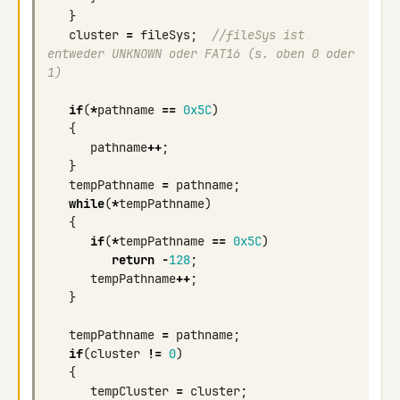
}
cluster
=
fileSys
;
//fileSys ist 
entweder UNKNOWN oder FAT16 (s. oben 0 oder 
1)
if
(
*
pathname
==
0x5C
)
{
pathname
++
;
}
tempPathname
=
pathname
;
while
(
*
tempPathname
)
{
if
(
*
tempPathname
==
0x5C
)
return
-
128
;
tempPathname
++
;
}
tempPathname
=
pathname
;
if
(
cluster
!=
0
)
{
tempCluster
=
cluster
;