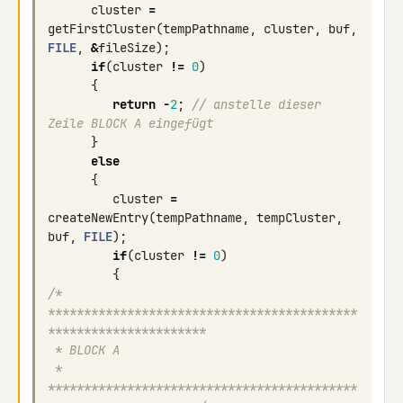
cluster
=
getFirstCluster
(
tempPathname
,
cluster
,
buf
,
FILE
,
&
fileSize
);
if
(
cluster
!=
0
)
{
return
-
2
;
// anstelle dieser 
Zeile BLOCK A eingefügt
}
else
{
cluster
=
createNewEntry
(
tempPathname
,
tempCluster
,
buf
,
FILE
);
if
(
cluster
!=
0
)
{
/* 
*******************************************
**********************
 * BLOCK A
 * 
*******************************************