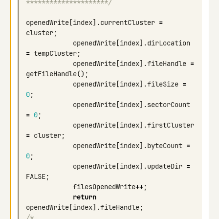
*********************/
openedWrite
[
index
].
currentCluster
=
cluster
;
openedWrite
[
index
].
dirLocation
=
tempCluster
;
openedWrite
[
index
].
fileHandle
=
getFileHandle
();
openedWrite
[
index
].
fileSize
=
0
;
openedWrite
[
index
].
sectorCount
=
0
;
openedWrite
[
index
].
firstCluster
=
cluster
;
openedWrite
[
index
].
byteCount
=
0
;
openedWrite
[
index
].
updateDir
=
FALSE
;
filesOpenedWrite
++
;
return
openedWrite
[
index
].
fileHandle
;
/* 