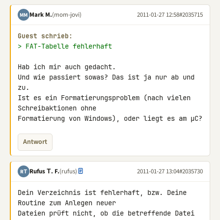
Mark M.
(mom-jovi)
2011-01-27 12:58
#2035715
MM
Guest schrieb:
> FAT-Tabelle fehlerhaft
Hab ich mir auch gedacht.

Und wie passiert sowas? Das ist ja nur ab und 
zu.

Ist es ein Formatierungsproblem (nach vielen 
Schreibaktionen ohne 

Formatierung von Windows), oder liegt es am µC?
Antwort
Rufus Τ. F.
(rufus)
2011-01-27 13:04
#2035730
RΤ
Dein Verzeichnis ist fehlerhaft, bzw. Deine 
Routine zum Anlegen neuer 

Dateien prüft nicht, ob die betreffende Datei 