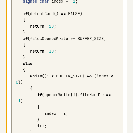
signed
char
index
=
-
1
;
if
(
detectCard
()
==
FALSE
)
{
return
-
20
;
}
if
(
filesOpenedWrite
>=
BUFFER_SIZE
)
{
return
-
10
;
}
else
{
while
((
i
<
BUFFER_SIZE
)
&&
(
index
<
0
))
{
if
(
openedWrite
[
i
].
fileHandle
==
-
1
)
{
index
=
i
;
}
i
++
;
}