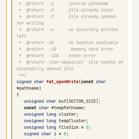
 *  @return  -1      invalid pathname
 *  @return  -2      file already exist
 *  @return  -3      file already opened 
for writing
 *  @return  -4      no directory entries 
left
 *  @return -10      no handles available
 *  @return  -20      memory card error
 *  @return  -128    other error
 *  @return  (non-negative)  file handle of 
sucessfully opened file
 **/
signed
char
fat_openWrite
(
const
char
*
pathname
)
{
unsigned
char
buf
[
SECTOR_SIZE
];
const
char
*
tempPathname
;
unsigned
long
cluster
;
unsigned
long
tempCluster
;
unsigned
long
fileSize
=
0
;
signed
char
i
=
0
;