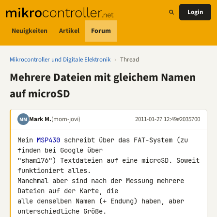
Login
Neuigkeiten
Artikel
Forum
Mikrocontroller und Digitale Elektronik
›
Thread
Mehrere Dateien mit gleichem Namen
auf microSD
Mark M.
(mom-jovi)
2011-01-27 12:49
#2035700
MM
Mein 
MSP430
 schreibt über das FAT-System (zu 
finden bei Google über 

"sham176") Textdateien auf eine microSD. Soweit 
funktioniert alles. 

Manchmal aber sind nach der Messung mehrere 
Dateien auf der Karte, die 

alle denselben Namen (+ Endung) haben, aber 
unterschiedliche Größe.
