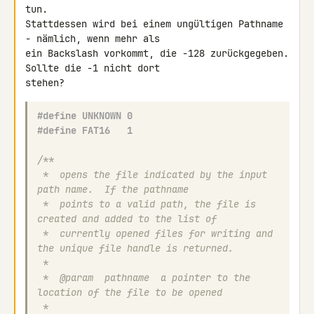
tun.

Stattdessen wird bei einem ungültigen Pathname 
- nämlich, wenn mehr als 

ein Backslash vorkommt, die -128 zurückgegeben. 
Sollte die -1 nicht dort 

#define UNKNOWN 0
#define FAT16   1
/**
 *  opens the file indicated by the input 
path name.  If the pathname
 *  points to a valid path, the file is 
created and added to the list of
 *  currently opened files for writing and 
the unique file handle is returned.
 *
 *  @param  pathname  a pointer to the 
location of the file to be opened
 *