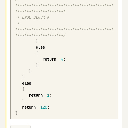
*******************************************
**********************
 * ENDE BLOCK A
 * 
*******************************************
*********************/
}
else
{
return
-
4
;
}
}
}
else
{
return
-
1
;
}
return
-
128
;
}