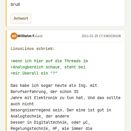
Gruß
Antwort
Wilhelm F.
Gast
2011-01-29 17:33
#2039108
WF
LinuxLinus schrieb:
>wenn ich hier auf die Threads im
>Analogbereich schaue, steht bei
>mir überall ein "?"
Das habe ich sogar heute als Ing. mit 
Berufserfahrung, der schon 35 

Jahre mit Elektronik zu tun hat. Und das sollte 
auch nicht 

besorgniserregend sein. Der eine ist gut in 
Analogtechnik, der andere 

besser in Digitaltechnik, oder µC, 
Regelungstechnik, HF, wie immer die 
