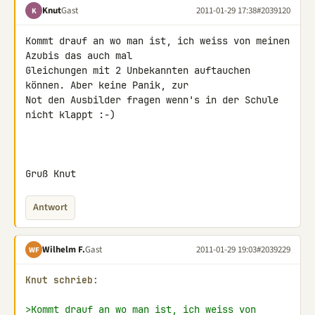
Knut
Gast
2011-01-29 17:38
#2039120
K
Kommt drauf an wo man ist, ich weiss von meinen 
Azubis das auch mal 

Gleichungen mit 2 Unbekannten auftauchen 
können. Aber keine Panik, zur 

Not den Ausbilder fragen wenn's in der Schule 
nicht klappt :-)

Gruß Knut
Antwort
Wilhelm F.
Gast
2011-01-29 19:03
#2039229
WF
Knut schrieb:
>Kommt drauf an wo man ist, ich weiss von