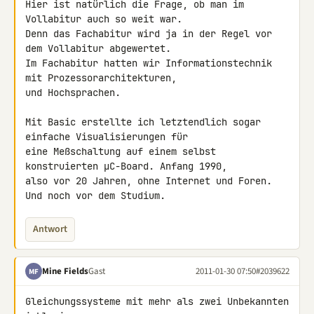
Hier ist natürlich die Frage, ob man im 
Vollabitur auch so weit war. 

Denn das Fachabitur wird ja in der Regel vor 
dem Vollabitur abgewertet. 

Im Fachabitur hatten wir Informationstechnik 
mit Prozessorarchitekturen, 

und Hochsprachen.

Mit Basic erstellte ich letztendlich sogar 
einfache Visualisierungen für 

eine Meßschaltung auf einem selbst 
konstruierten µC-Board. Anfang 1990, 

also vor 20 Jahren, ohne Internet und Foren. 
Und noch vor dem Studium.
Antwort
Mine Fields
Gast
2011-01-30 07:50
#2039622
MF
Gleichungssysteme mit mehr als zwei Unbekannten 