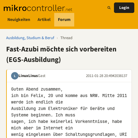
Login
Neuigkeiten
Artikel
Forum
Ausbildung, Studium & Beruf
›
Thread
Fast-Azubi möchte sich vorbereiten
(EGS-Ausbildung)
LinuxLinus
Gast
2011-01-28 20:49
#2038137
L
Guten Abend zusammen,

ich bin Felix, 20 und komme aus NRW. Mitte 2011 
werde ich endlich die 

Ausbildung zum Elektroniker für Geräte und 
Systeme beginnen. Ich muss 

sagen, ich habe keinerlei Vorkenntnisse, habe 
mich aber im Internet ein 

wenig eingelesen über Schaltungsgrundlagen, URI 