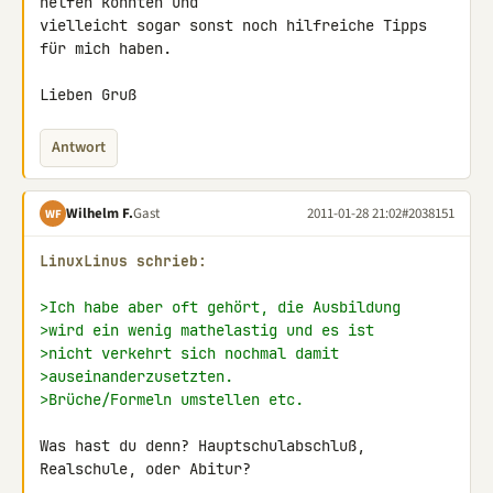
helfen könnten und 

vielleicht sogar sonst noch hilfreiche Tipps 
für mich haben.

Lieben Gruß
Antwort
Wilhelm F.
Gast
2011-01-28 21:02
#2038151
WF
LinuxLinus schrieb:
>Ich habe aber oft gehört, die Ausbildung
>wird ein wenig mathelastig und es ist
>nicht verkehrt sich nochmal damit
>auseinanderzusetzten.
>Brüche/Formeln umstellen etc.
Was hast du denn? Hauptschulabschluß, 
Realschule, oder Abitur?
