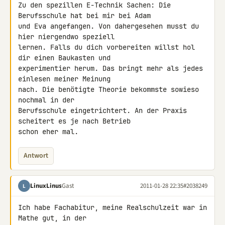
Zu den spezillen E-Technik Sachen: Die 
Berufsschule hat bei mir bei Adam 

und Eva angefangen. Von dahergesehen musst du 
hier niergendwo speziell 

lernen. Falls du dich vorbereiten willst hol 
dir einen Baukasten und 

experimentier herum. Das bringt mehr als jedes 
einlesen meiner Meinung 

nach. Die benötigte Theorie bekommste sowieso 
nochmal in der 

Berufsschule eingetrichtert. An der Praxis 
scheitert es je nach Betrieb 

schon eher mal.
Antwort
LinuxLinus
Gast
2011-01-28 22:35
#2038249
L
Ich habe Fachabitur, meine Realschulzeit war in 
Mathe gut, in der 
