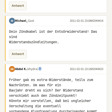
Antwort
Michael_
Gast
2011-02-01 23:08
#2044414
M
Dein Zündkabel ist der Entsörwiderstand! Das 
sind 

Widerstandszündleitungen.
Antwort
Abdul K.
(ehydra)
2011-02-01 23:16
#2044423
AK
Früher gab es extra-Widerstände, teils zum 
Nachrüsten. Um was für ein 

Baujahr dreht es sich? Der Widerstand 
verschiebt auch den Zündzeitpunkt! 

Könnte mir vorstellen, daß bei ungleicher 
Verschaltung die eventuell 

vorhandene Klopfregelung durcheinander kommt.