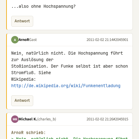
...also ohne Hochspannung?
Antwort
ArnoR
Gast
2011-02-02 21:14
#2045901
A
Nein, natürlich nicht. Die Hochspannung führt 
zur Auslösung der 

Stoßionisation. Der Funke selbst ist aber schon 
Stromfluß. Siehe 

http://de.wikipedia.org/wiki/Funkenentladung
Antwort
Michael K.
(charles_b)
2011-02-02 21:26
#2045915
MK
ArnoR schrieb: