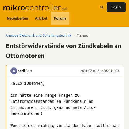
Login
Neuigkeiten
Artikel
Forum
Analoge Elektronik und Schaltungstechnik
›
Thread
Entstörwiderstände von Zündkabeln an
Ottomotoren
Karli
Gast
2011-02-01 21:45
#2044303
K
Hallo zusammen,

ich hätte eine Menge Fragen zu 
Entstörwiderständen an Zündkabeln an 

Ottomotoren. (z.B. ganz normale Auto-
Benzinmotoren)

Wenn ich es richtig verstanden habe, sollte man 