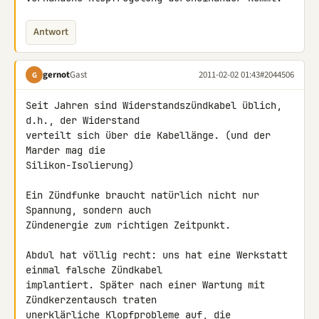
Antwort
gernot
Gast
2011-02-02 01:43
#2044506
G
Seit Jahren sind Widerstandszündkabel üblich, 
d.h., der Widerstand 

verteilt sich über die Kabellänge. (und der 
Marder mag die 

Silikon-Isolierung)

Ein Zündfunke braucht natürlich nicht nur 
Spannung, sondern auch 

Zündenergie zum richtigen Zeitpunkt.

Abdul hat völlig recht: uns hat eine Werkstatt 
einmal falsche Zündkabel 

implantiert. Später nach einer Wartung mit 
Zündkerzentausch traten 

unerklärliche Klopfprobleme auf, die 