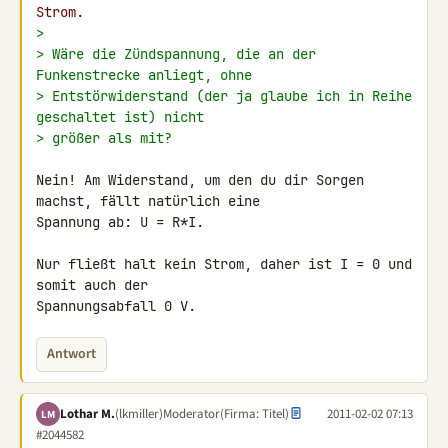
Strom.
>
> Wäre die Zündspannung, die an der 
Funkenstrecke anliegt, ohne
> Entstörwiderstand (der ja glaube ich in Reihe 
geschaltet ist) nicht
> größer als mit?
Nein! Am Widerstand, um den du dir Sorgen 
machst, fällt natürlich eine 

Spannung ab: U = R*I.

Nur fließt halt kein Strom, daher ist I = 0 und 
somit auch der 

Spannungsabfall 0 V.
Antwort
Lothar M.
(lkmiller)
Moderator
(Firma: Titel)
2011-02-02 07:13
LM
#2044582