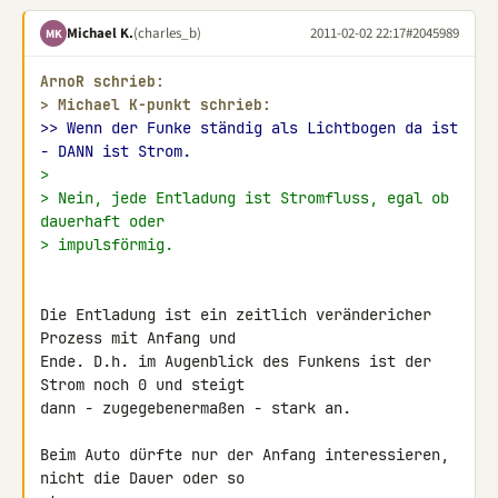
Michael K.
(charles_b)
2011-02-02 22:17
#2045989
MK
ArnoR schrieb:
> 
Michael K-punkt schrieb:
>> Wenn der Funke ständig als Lichtbogen da ist 
- DANN ist Strom.
>
> Nein, jede Entladung ist Stromfluss, egal ob 
dauerhaft oder
> impulsförmig.
Die Entladung ist ein zeitlich verändericher 
Prozess mit Anfang und 

Ende. D.h. im Augenblick des Funkens ist der 
Strom noch 0 und steigt 

dann - zugegebenermaßen - stark an.

Beim Auto dürfte nur der Anfang interessieren, 
nicht die Dauer oder so 
