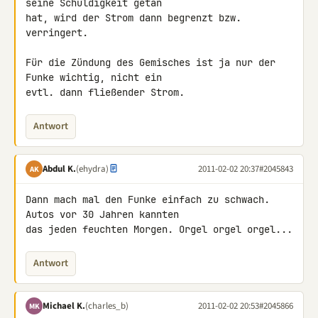
seine Schuldigkeit getan 

hat, wird der Strom dann begrenzt bzw. 
verringert.

Für die Zündung des Gemisches ist ja nur der 
Funke wichtig, nicht ein 

evtl. dann fließender Strom.
Antwort
Abdul K.
(ehydra)
2011-02-02 20:37
#2045843
AK
Dann mach mal den Funke einfach zu schwach. 
Autos vor 30 Jahren kannten 

das jeden feuchten Morgen. Orgel orgel orgel...
Antwort
Michael K.
(charles_b)
2011-02-02 20:53
#2045866
MK