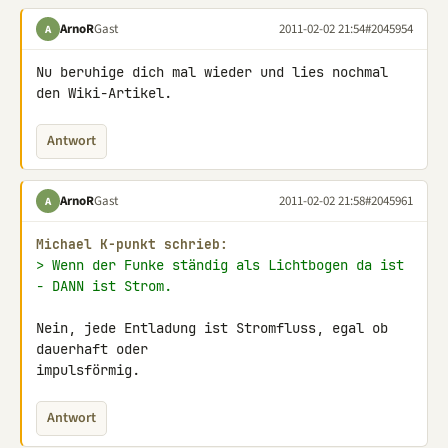
ArnoR
Gast
2011-02-02 21:54
#2045954
A
Nu beruhige dich mal wieder und lies nochmal 
den Wiki-Artikel.
Antwort
ArnoR
Gast
2011-02-02 21:58
#2045961
A
Michael K-punkt schrieb:
> Wenn der Funke ständig als Lichtbogen da ist 
- DANN ist Strom.
Nein, jede Entladung ist Stromfluss, egal ob 
dauerhaft oder 

impulsförmig.
Antwort