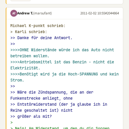
Andrew T.
(marsufant)
2011-02-02 10:55
#2044864
AT
Michael K-punkt schrieb:
> 
Karli schrieb:
>> Danke für deine Antwort.
>>
>>>>OHNE Widerstände würde ich das Auto nicht 
betreiben wollen.
>>>>Antriebsmittel ist das Benzin - nicht die 
Elektrizität.
>>>>Benötigt wird ja die Hoch-SPANNUNG und kein 
Strom.
>>
>> Wäre die Zündspannung, die an der 
Funkenstrecke anliegt, ohne
>> Entstörwiderstand (der ja glaube ich in 
Reihe geschaltet ist) nicht
>> größer als mit?
>
> Nein! Am Widerstand, um den du dir Sorgen 