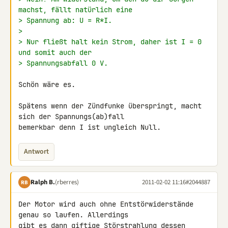
machst, fällt natürlich eine
> Spannung ab: U = R*I.
>
> Nur fließt halt kein Strom, daher ist I = 0 
und somit auch der
> Spannungsabfall 0 V.
Schön wäre es.

Spätens wenn der Zündfunke überspringt, macht 
sich der Spannungs(ab)fall 

bemerkbar denn I ist ungleich Null.
Antwort
Ralph B.
(rberres)
2011-02-02 11:16
#2044887
RB
Der Motor wird auch ohne Entstörwiderstände 
genau so laufen. Allerdings 

gibt es dann giftige Störstrahlung dessen 