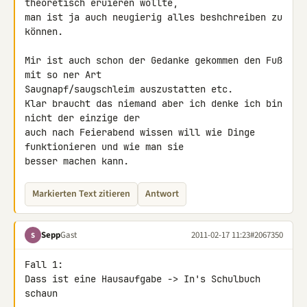
theoretisch eruieren wollte, 

man ist ja auch neugierig alles beshchreiben zu 
können.

Mir ist auch schon der Gedanke gekommen den Fuß 
mit so ner Art 

Saugnapf/saugschleim auszustatten etc.

Klar braucht das niemand aber ich denke ich bin 
nicht der einzige der 

auch nach Feierabend wissen will wie Dinge 
funktionieren und wie man sie 

besser machen kann.
Markierten Text zitieren
Antwort
Sepp
Gast
2011-02-17 11:23
#2067350
S
Fall 1:

Dass ist eine Hausaufgabe -> In's Schulbuch 
schaun
