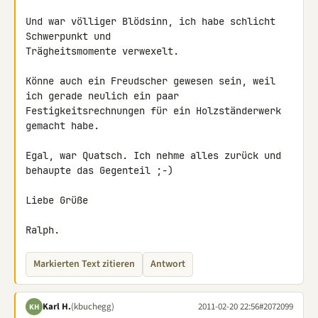
Und war völliger Blödsinn, ich habe schlicht 
Schwerpunkt und 

Trägheitsmomente verwexelt.

Könne auch ein Freudscher gewesen sein, weil 
ich gerade neulich ein paar 

Festigkeitsrechnungen für ein Holzständerwerk 
gemacht habe.

Egal, war Quatsch. Ich nehme alles zurück und 
behaupte das Gegenteil ;-)

Liebe Grüße

Ralph.
Markierten Text zitieren
Antwort
Karl H.
(kbuchegg)
2011-02-20 22:56
#2072099
KH