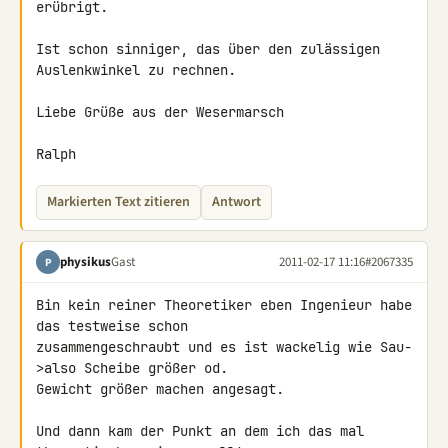
erübrigt.

Ist schon sinniger, das über den zulässigen 
Auslenkwinkel zu rechnen.

Liebe Grüße aus der Wesermarsch

Ralph
Markierten Text zitieren
Antwort
physikus
Gast
2011-02-17 11:16
#2067335
P
Bin kein reiner Theoretiker eben Ingenieur habe 
das testweise schon 

zusammengeschraubt und es ist wackelig wie Sau-
>also Scheibe größer od. 

Gewicht größer machen angesagt.

Und dann kam der Punkt an dem ich das mal 