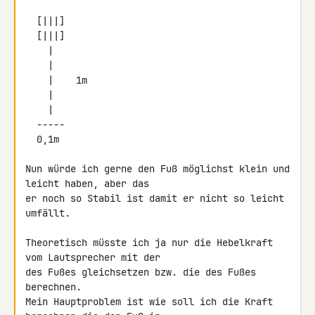
  [|||]

  [|||]

    |

    |

    |    1m

    |

    |

  -----

  0,1m

Nun würde ich gerne den Fuß möglichst klein und 
leicht haben, aber das 

er noch so Stabil ist damit er nicht so leicht 
umfällt.

Theoretisch müsste ich ja nur die Hebelkraft 
vom Lautsprecher mit der 

des Fußes gleichsetzen bzw. die des Fußes 
berechnen.

Mein Hauptproblem ist wie soll ich die Kraft 