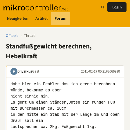
Login
Neuigkeiten
Artikel
Forum
Offtopic
›
Thread
Standfußgewicht berechnen,
Hebelkraft
physikus
Gast
2011-02-17 00:21
#2066980
P
Habe hier ein Problem das ich gerne berechnen 
würde, bekomme es aber 

nicht sinnig hin.

Es geht um einen Ständer,unten ein runder Fuß 
mit Durchmesser ca. 10cm 

in der Mitte ein Stab mit der Länge 1m und oben 
drauf soll ein 

Lautsprecher ca. 2kg. Fußgewicht 1kg.
