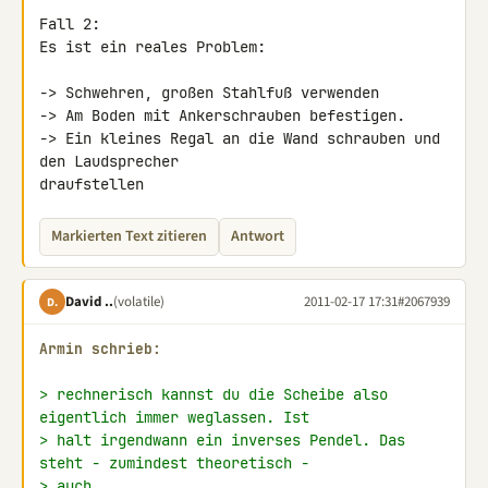
Fall 2:

Es ist ein reales Problem:

-> Schwehren, großen Stahlfuß verwenden

-> Am Boden mit Ankerschrauben befestigen.

-> Ein kleines Regal an die Wand schrauben und 
den Laudsprecher 

draufstellen
Markierten Text zitieren
Antwort
David ..
(volatile)
2011-02-17 17:31
#2067939
D.
Armin schrieb:
> rechnerisch kannst du die Scheibe also 
eigentlich immer weglassen. Ist
> halt irgendwann ein inverses Pendel. Das 
steht - zumindest theoretisch -
> auch.