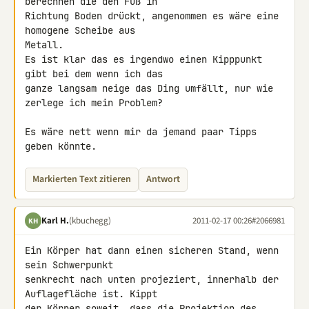
berechnen die den Fuß in 

Richtung Boden drückt, angenommen es wäre eine 
homogene Scheibe aus 

Metall.

Es ist klar das es irgendwo einen Kipppunkt 
gibt bei dem wenn ich das 

ganze langsam neige das Ding umfällt, nur wie 
zerlege ich mein Problem?

Es wäre nett wenn mir da jemand paar Tipps 
geben könnte.
Markierten Text zitieren
Antwort
Karl H.
(kbuchegg)
2011-02-17 00:26
#2066981
KH
Ein Körper hat dann einen sicheren Stand, wenn 
sein Schwerpunkt 

senkrecht nach unten projeziert, innerhalb der 
Auflagefläche ist. Kippt 

der Körper soweit, dass die Projektion des 