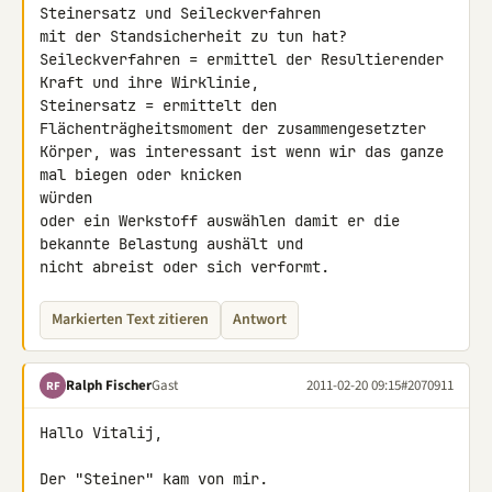
Steinersatz und Seileckverfahren 

mit der Standsicherheit zu tun hat?

Seileckverfahren = ermittel der Resultierender 
Kraft und ihre Wirklinie,

Steinersatz = ermittelt den 
Flächenträgheitsmoment der zusammengesetzter 

Körper, was interessant ist wenn wir das ganze 
mal biegen oder knicken 

würden

oder ein Werkstoff auswählen damit er die 
bekannte Belastung aushält und 

nicht abreist oder sich verformt.
Markierten Text zitieren
Antwort
Ralph Fischer
Gast
2011-02-20 09:15
#2070911
RF
Hallo Vitalij,

Der "Steiner" kam von mir.
