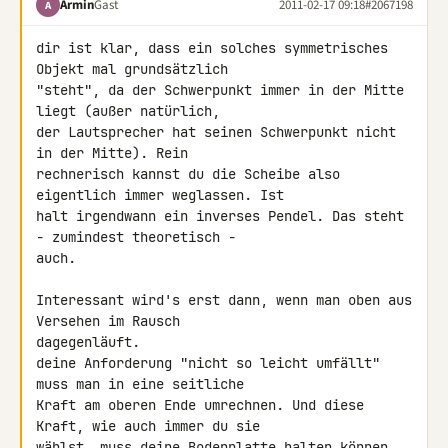
Armin
Gast
2011-02-17 09:18
#2067198
A
dir ist klar, dass ein solches symmetrisches 
Objekt mal grundsätzlich 

"steht", da der Schwerpunkt immer in der Mitte 
liegt (außer natürlich, 

der Lautsprecher hat seinen Schwerpunkt nicht 
in der Mitte). Rein 

rechnerisch kannst du die Scheibe also 
eigentlich immer weglassen. Ist 

halt irgendwann ein inverses Pendel. Das steht 
- zumindest theoretisch - 

auch.

Interessant wird's erst dann, wenn man oben aus 
Versehen im Rausch 

dagegenläuft.

deine Anforderung "nicht so leicht umfällt" 
muss man in eine seitliche 

Kraft am oberen Ende umrechnen. Und diese 
Kraft, wie auch immer du sie 

wählst, muss deine Bodenplatte halten können.
