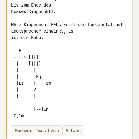
bis zum Ende des 

Fusses(Kipppunkt).

Mk=> Kippmoment F*Ls Kraft die horizontal auf 
Lautsprecher einwirkt, Ls 

ist die Höhe.

   F

 ----> [|||]

  |    [|||]

  |      |

  |      .Fg

  |Ls    |    1m

  |      V

  |      |

  -    -----

         |--|Lm

 0,1m
Markierten Text zitieren
Antwort