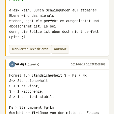
afaik Nein. Durch Schwingungen auf atomarer 
Ebene wird das niemals 

stehen, egal wie perfekt es ausgerichtet und 
abgeschirmt ist. Es sei 

denn, die Spitze ist eben doch nicht perfekt 
Spitz ;)
Markierten Text zitieren
Antwort
Vitalij L.
(ge-nka)
2011-02-17 20:22
#2068263
VL
Formel für Standsicherheit S = Ms / Mk

S=> Standsicherheit

S < 1 es kippt,

S = 1 Kippgrenze,

S > 1 es steht stabil.

Ms=> Standmoment Fg*Lm

Gewichtskraft*Länge von der mitte des Fusses 