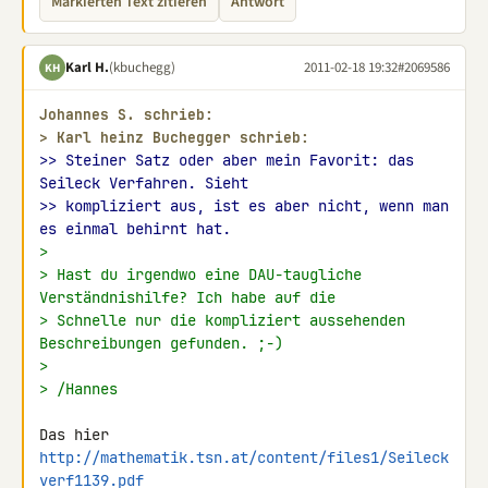
Markierten Text zitieren
Antwort
Karl H.
(kbuchegg)
2011-02-18 19:32
#2069586
KH
Johannes S. schrieb:
> 
Karl heinz Buchegger schrieb:
>> Steiner Satz oder aber mein Favorit: das 
Seileck Verfahren. Sieht
>> kompliziert aus, ist es aber nicht, wenn man 
es einmal behirnt hat.
>
> Hast du irgendwo eine DAU-taugliche 
Verständnishilfe? Ich habe auf die
> Schnelle nur die kompliziert aussehenden 
Beschreibungen gefunden. ;-)
>
> /Hannes
http://mathematik.tsn.at/content/files1/Seileck
verf1139.pdf