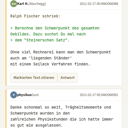
Karl H.
(kbuchegg)
2011-02-17 00:49
#2066988
KH
Ralph Fischer schrieb:
> Berechne den Schwerpunkt des gesamten 
Gebildes. Dazu suchst Du mal nach
> dem "Steinerschen Satz".
Ohne viel Rechnerei kann man den Schwerpunkt 
auch am 'liegenden Ständer' 

mit einem Seileck Verfahren finden.
Markierten Text zitieren
Antwort
physikus
Gast
2011-02-17 00:54
#2066992
P
Danke schonmal so weit, Trägheitsmomente und 
Schwerpunkte wurden in den 

zahlreichen Physikstunden die ich hatte immer 
so gut wie ausgelassen.
