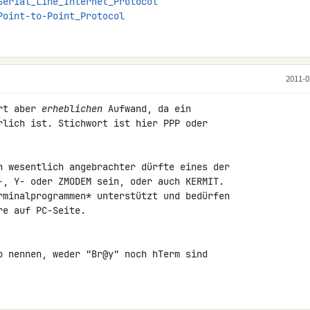
Serial_Line_Internet_Protocol
Point-to-Point_Protocol
2011-0
rt aber 
erheblichen
 Aufwand, da ein 

rlich ist. Stichwort ist hier PPP oder 

h wesentlich angebrachter dürfte eines der 

-, Y- oder ZMODEM sein, oder auch KERMIT. 

rminalprogrammen* unterstützt und bedürfen 

e auf PC-Seite.

o nennen, weder "Br@y" noch hTerm sind 
