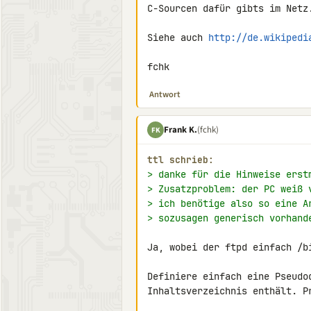
C-Sourcen dafür gibts im Netz.
Siehe auch 
http://de.wikipedi
fchk
Antwort
Frank K.
(fchk)
FK
ttl schrieb:
> danke für die Hinweise erst
> Zusatzproblem: der PC weiß 
> ich benötige also so eine A
> sozusagen generisch vorhand
Ja, wobei der ftpd einfach /b
Definiere einfach eine Pseudod
Inhaltsverzeichnis enthält. P