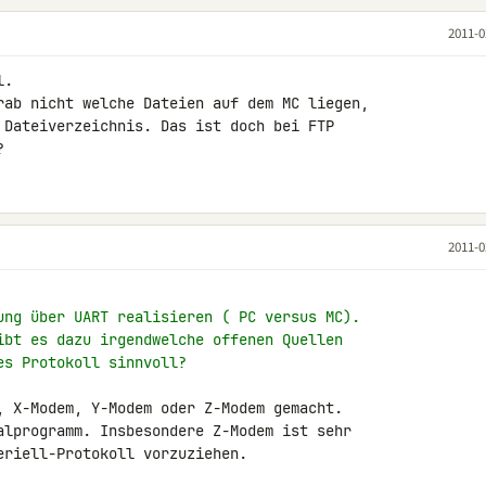
2011-0
.

rab nicht welche Dateien auf dem MC liegen, 

 Dateiverzeichnis. Das ist doch bei FTP 

?
2011-0
ung über UART realisieren ( PC versus MC).
ibt es dazu irgendwelche offenen Quellen
es Protokoll sinnvoll?
, X-Modem, Y-Modem oder Z-Modem gemacht. 

alprogramm. Insbesondere Z-Modem ist sehr 

riell-Protokoll vorzuziehen.
