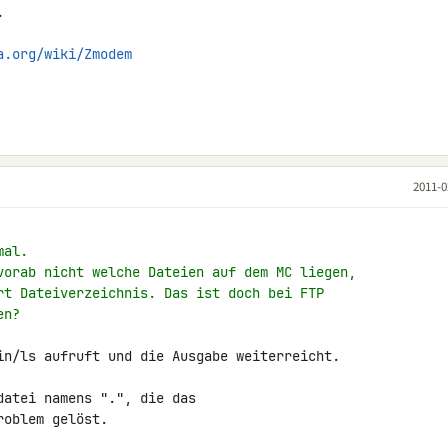


a.org/wiki/Zmodem
2011-0
mal.
vorab nicht welche Dateien auf dem MC liegen,
rt Dateiverzeichnis. Das ist doch bei FTP
en?
in/ls aufruft und die Ausgabe weiterreicht.

atei namens ".", die das 

roblem gelöst.