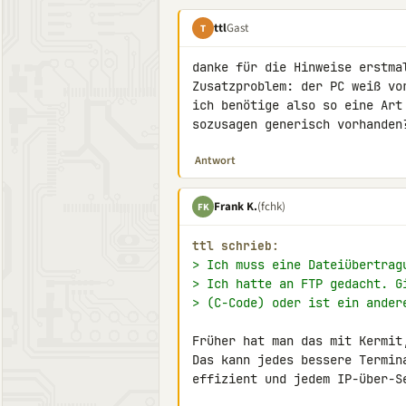
ttl
Gast
T
danke für die Hinweise erstmal
Zusatzproblem: der PC weiß vo
ich benötige also so eine Art
sozusagen generisch vorhanden
Antwort
Frank K.
(fchk)
FK
ttl schrieb:
> Ich muss eine Dateiübertrag
> Ich hatte an FTP gedacht. G
> (C-Code) oder ist ein ander
Früher hat man das mit Kermit
Das kann jedes bessere Termin
effizient und jedem IP-über-Se