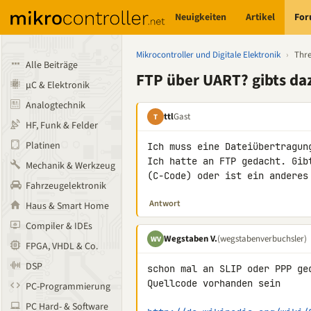
Neuigkeiten
Artikel
Fo
Mikrocontroller und Digitale Elektronik
›
Thr
Alle Beiträge
FTP über UART? gibts da
µC & Elektronik
Analogtechnik
ttl
Gast
T
HF, Funk & Felder
Platinen
Ich muss eine Dateiübertragun
Ich hatte an FTP gedacht. Gib
Mechanik & Werkzeug
(C-Code) oder ist ein anderes
Fahrzeugelektronik
Antwort
Haus & Smart Home
Compiler & IDEs
Wegstaben V.
(wegstabenverbuchsler)
WV
FPGA, VHDL & Co.
DSP
schon mal an SLIP oder PPP ge
Quellcode vorhanden sein

PC-Programmierung
PC Hard- & Software