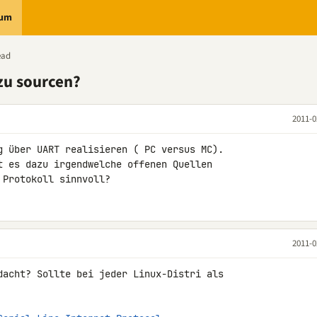
rum
ead
zu sourcen?
2011-0
g über UART realisieren ( PC versus MC).

t es dazu irgendwelche offenen Quellen 

 Protokoll sinnvoll?
2011-0
dacht? Sollte bei jeder Linux-Distri als 
