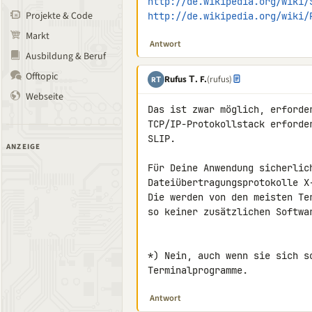
http://de.wikipedia.org/wiki/
Projekte & Code
http://de.wikipedia.org/wiki/
Markt
Antwort
Ausbildung & Beruf
Offtopic
Rufus Τ. F.
(rufus)
RΤ
Webseite
Das ist zwar möglich, erforde
TCP/IP-Protokollstack erforde
SLIP.

ANZEIGE
Für Deine Anwendung sicherlic
Dateiübertragungsprotokolle X
Die werden von den meisten Te
so keiner zusätzlichen Softwar
*) Nein, auch wenn sie sich s
Terminalprogramme.
Antwort