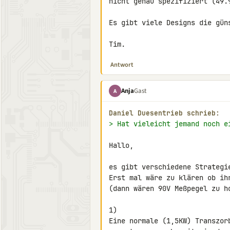
nicht genau spezifiziert (49.9
Es gibt viele Designs die güns
Tim.
Antwort
Anja
Gast
A
Daniel Duesentrieb schrieb:
> Hat vieleicht jemand noch e
Hallo,

es gibt verschiedene Strategie
Erst mal wäre zu klären ob ih
(dann wären 90V Meßpegel zu ho
1)

Eine normale (1,5KW) Transzor