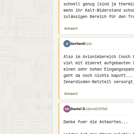
schnell genug (sind ja thermi
wenn ihr Kalt-Widerstand scho
zulässigen Bereich für den Tr
Antwort
Gerhard
Gast
G
Also im Avionikbereich (noch 
viel mit diskret aufgebauten 
einen sehr hohen Eingangsspan
geht da noch nichts kaputt...
Zenerdioden-Netzteil versorgt
Antwort
Daniel D.
(daniel1976d)
DD
Danke fuer die Antworten...
