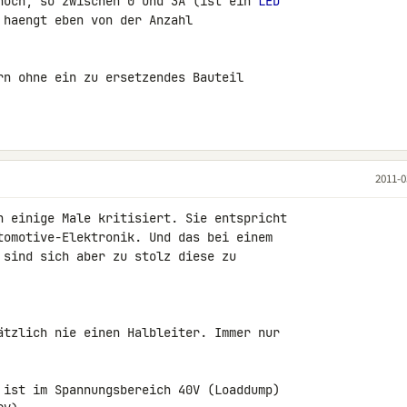
hoch, so zwischen 0 und 3A (ist ein 
LED
haengt eben von der Anzahl 

rn ohne ein zu ersetzendes Bauteil 

2011-0
n einige Male kritisiert. Sie entspricht 

tomotive-Elektronik. Und das bei einem 

 sind sich aber zu stolz diese zu 

ätzlich nie einen Halbleiter. Immer nur 

 ist im Spannungsbereich 40V (Loaddump) 
