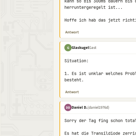
kann so bis 300ms dauern bis d
herruntergeregelt ist...

Hoffe ich hab das jetzt richt
Antwort
Glaskugel
Gast
G
Situation:

1. Es ist unklar welches Prob
besteht.
Antwort
Daniel D.
(daniel1976d)
DD
Sorry der Tag fing schon total
Es hat die Transildiode zerri