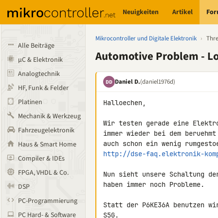
Neuigkeiten
Artikel
Fo
Mikrocontroller und Digitale Elektronik
›
Thr
Alle Beiträge
Automotive Problem - L
µC & Elektronik
Analogtechnik
Daniel D.
(daniel1976d)
DD
HF, Funk & Felder
Platinen
Halloechen,

Mechanik & Werkzeug
Wir testen gerade eine Elektr
Fahrzeugelektronik
immer wieder bei dem beruehmt
Haus & Smart Home
http://dse-faq.elektronik-kom
Compiler & IDEs
FPGA, VHDL & Co.
Nun sieht unsere Schaltung de
haben immer noch Probleme.

DSP
PC-Programmierung
Statt der P6KE36A benutzen wi
PC Hard- & Software
S5G.
