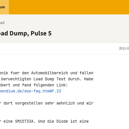
rum
ead
oad Dump, Pulse 5
2011-0
onik fuer den Automobilbereich und fallen 

 beruechtigten Load Dump Test durch. Habe 

pendium.de/dse-faq.htm#F.23
r dort vorgestellen sehr aehnlich und wir 

r eine SM15T33A. Und die Diode ist eine 
