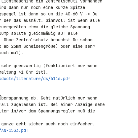
 Lichtmaschine ein Zentralschutz vorhanden 

ird dann nur noch eine kurze Spitze 

gspegel ist dann so um die 40-60 V -> Du 

r der das aushält. Sinnvoll ist wenn alle 

euergeräten etwa die gleiche Spannung 

Dump sollte gleichmäßig auf alle 

. Ohne Zentralschutz brauchst Du schon 

o ab 25mm Scheibengröße) oder eine sehr 

uch mal).

 sehr grenzwertig (funktioniert nur wenn 

oducts/literature/ds/6116.pdf
Überspannung ab. Geht natürlich nur wenn 

fall zugelassen ist. Bei einer Anzeige sehe 

lter in/vor dem Spannungsregler muß die 

/AN-1533.pdf