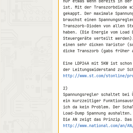
nur etwas wenn bereits in der
ist. Mit der Transzorbdiode w
gekappt. Der maximale Spannun
brauchst einen Spannungsregle
Transzorb-Dioden von allen St
haben. (Die Energie vom Load 
Steuergeräte verteilt werden)
einen sehr dicken Varistor (s
dicke Transzorb (gabs früher a
Eine LDP24A mit 5KW ist schon
http://www.st.com/stonline/pr
2)

Spannungsregler schaltet bei 
ein kurzzeitiger Funktionsaus
ich da kein Problem. Der Scha
Load-Dump Spannung aushalten.

http://www.national.com/an/AN