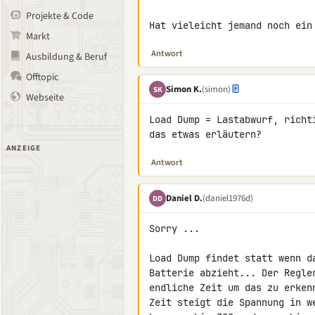
Projekte & Code
Hat vieleicht jemand noch ein
Markt
Antwort
Ausbildung & Beruf
Offtopic
Simon K.
(simon)
SK
Webseite
Load Dump = Lastabwurf, richt
das etwas erläutern?
ANZEIGE
Antwort
Daniel D.
(daniel1976d)
DD
Sorry ...

Load Dump findet statt wenn d
Batterie abzieht... Der Regle
endliche Zeit um das zu erken
Zeit steigt die Spannung in w