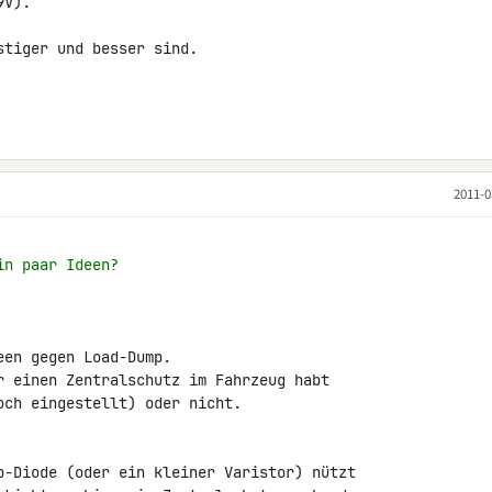
V).

tiger und besser sind.

2011-0
in paar Ideen?
en gegen Load-Dump.

r einen Zentralschutz im Fahrzeug habt 

ch eingestellt) oder nicht.

b-Diode (oder ein kleiner Varistor) nützt 
