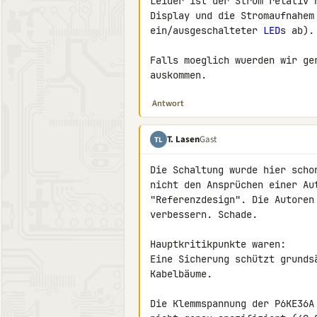
Leider ist der Strom relativ 
Display und die Stromaufnahem 
ein/ausgeschalteter 
LED
s ab).

Falls moeglich wuerden wir ge
auskommen.
Antwort
T. Lasen
Gast
TL
Die Schaltung wurde hier scho
nicht den Ansprüchen einer Au
"Referenzdesign". Die Autoren
verbessern. Schade.

Hauptkritikpunkte waren:

Eine Sicherung schützt grunds
Kabelbäume.

Die Klemmspannung der P6KE36A