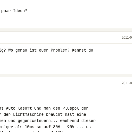
 paar Ideen?
2011-0
ig? Wo genau ist euer Problem? Kannst du 

2011-0
as Auto laeuft und man den Pluspol der 

r der Lichtmaschine braucht halt eine 

nen und gegenzusteuern... waehrend dieser 

eniger als 10ms so auf 80V - 90V ... es 
