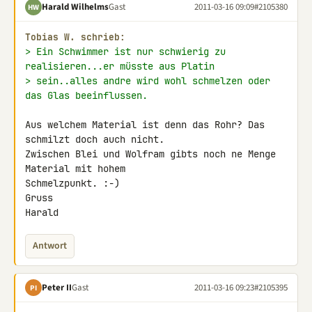
Harald Wilhelms
Gast
2011-03-16 09:09
#2105380
HW
Tobias W. schrieb:
> Ein Schwimmer ist nur schwierig zu 
realisieren...er müsste aus Platin
> sein..alles andre wird wohl schmelzen oder 
das Glas beeinflussen.
Aus welchem Material ist denn das Rohr? Das 
schmilzt doch auch nicht.

Zwischen Blei und Wolfram gibts noch ne Menge 
Material mit hohem

Schmelzpunkt. :-)

Gruss

Harald
Antwort
Peter II
Gast
2011-03-16 09:23
#2105395
PI