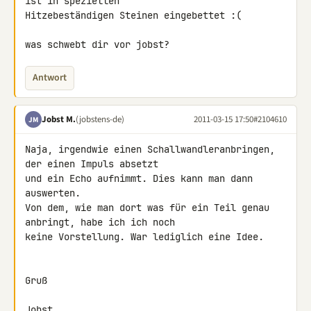
ist in speziellen

Hitzebeständigen Steinen eingebettet :(

was schwebt dir vor jobst?
Antwort
Jobst M.
(jobstens-de)
2011-03-15 17:50
#2104610
JM
Naja, irgendwie einen Schallwandleranbringen, 
der einen Impuls absetzt 

und ein Echo aufnimmt. Dies kann man dann 
auswerten.

Von dem, wie man dort was für ein Teil genau 
anbringt, habe ich ich noch 

keine Vorstellung. War lediglich eine Idee.

Gruß

Jobst