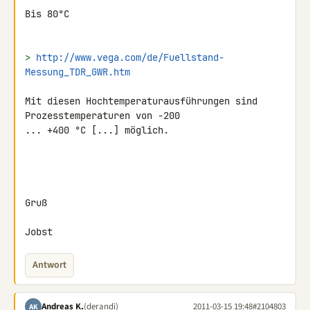
Bis 80°C

> 
http://www.vega.com/de/Fuellstand-
Messung_TDR_GWR.htm
Mit diesen Hochtemperaturausführungen sind 
Prozesstemperaturen von -200 

... +400 °C [...] möglich.

Gruß

Jobst
Antwort
Andreas K.
(derandi)
2011-03-15 19:48
#2104803
AK