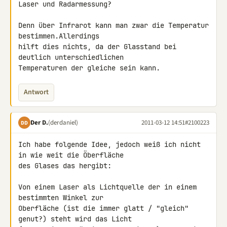
Laser und Radarmessung?

Denn über Infrarot kann man zwar die Temperatur 
bestimmen.Allerdings 

hilft dies nichts, da der Glasstand bei 
deutlich unterschiedlichen 

Temperaturen der gleiche sein kann.
Antwort
Der D.
(derdaniel)
2011-03-12 14:51
#2100223
DD
Ich habe folgende Idee, jedoch weiß ich nicht 
in wie weit die Öberfläche 

des Glases das hergibt:

Von einem Laser als Lichtquelle der in einem 
bestimmten Winkel zur 

Oberfläche (ist die immer glatt / "gleich" 
genut?) steht wird das Licht 
