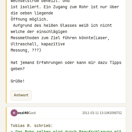
Wechselstrom beheizt. und 

ist isoliert. Ein Zugang zum Rohr ist nur über 
die oeben liegende 

Öffnung möglich.

 Aufgrund des heißen Glasses weiß ich nicht 
welche der einschlägigen 

Messmethoden zum Ziel führen könnte(Laser, 
Ultraschall, kapazitive 

Messung, ???)

Hat jemand Erfahrungen oder kann mir dazu Tipps 
geben?

Grüße!
Antwort
oszi40
Gast
2011-03-11 13:10
#2098752
O
Tobias W. schrieb:
> Das Rohr selber wird durch Beaufschlagung mit 