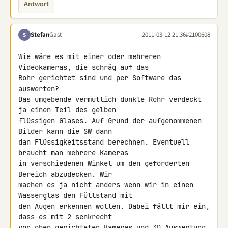
Antwort
Stefan
Gast
2011-03-12 21:36
#2100608
S
Wie wäre es mit einer oder mehreren 
Videokameras, die schräg auf das 

Rohr gerichtet sind und per Software das 
auswerten?

Das umgebende vermutlich dunkle Rohr verdeckt 
ja einen Teil des gelben 

flüssigen Glases. Auf Grund der aufgenommenen 
Bilder kann die SW dann 

dan Flüssigkeitsstand berechnen. Eventuell 
braucht man mehrere Kameras 

in verschiedenen Winkel um den geforderten 
Bereich abzudecken. Wir 

machen es ja nicht anders wenn wir in einen 
Wasserglas den Füllstand mit 

den Augen erkennen wollen. Dabei fällt mir ein, 
dass es mit 2 senkrecht 

von oben gerichteten Kameras und 3D Auswertung 