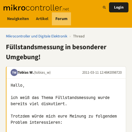
Login
Neuigkeiten
Artikel
Forum
Mikrocontroller und Digitale Elektronik
›
Thread
Füllstandsmessung in besonderer
Umgebung!
Tobias W.
(tobias_w)
2011-03-11 12:48
#2098720
TW
Hallo,

ich weiß das Thema Füllstandsmessung wurde 
bereits viel diskutiert.

Trotzdem würde mich eure Meinung zu folgendem 
Problem interessieren:
