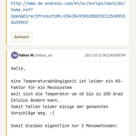
http://www.de.endress.com/eh/sc/europe/dach/de/
home.nsf?
Open&DirectProductURL=E8428495002B0D55C125689C0
04599C9
Antwort
Tobias W.
(tobias_w)
2011-03-12 06:21
#2099704
TW
Hallo,

eine Temperaturabhängigkeit ist leider ein KO-
Faktor für ein Messsystem 

weil sich die Temperatur um 40 bis zu 200 Grad 
Celsius ändern kann. 

Somit fallen leider einige der genannten 
Vorschläge weg. :(

Somit bleiben eigentlich nur 2 Messmethoden:
