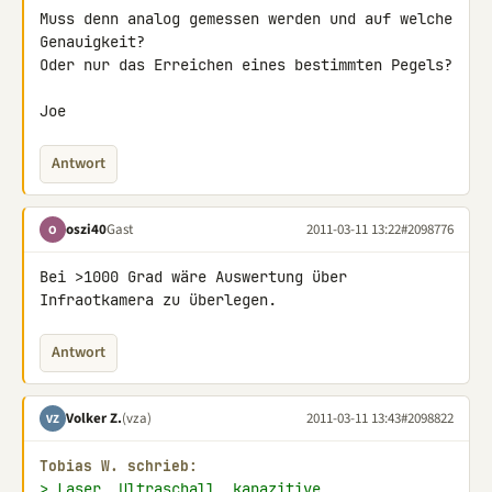
Muss denn analog gemessen werden und auf welche 
Genauigkeit?

Oder nur das Erreichen eines bestimmten Pegels?

Joe
Antwort
oszi40
Gast
2011-03-11 13:22
#2098776
O
Bei >1000 Grad wäre Auswertung über 
Infraotkamera zu überlegen.
Antwort
Volker Z.
(vza)
2011-03-11 13:43
#2098822
VZ
Tobias W. schrieb:
> Laser, Ultraschall, kapazitive