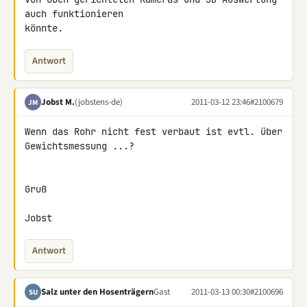
auch funktionieren 

könnte.
Antwort
Jobst M.
(jobstens-de)
2011-03-12 23:46
#2100679
JM
Wenn das Rohr nicht fest verbaut ist evtl. über 
Gewichtsmessung ...?

Gruß

Jobst
Antwort
Salz unter den Hosenträgern
Gast
2011-03-13 00:30
#2100696
SU