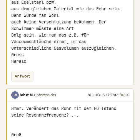
aus Edelstahl bzw.

aus dem gleichen Material wie das Rohr sein. 
Dann würde man wohl

auch keine Verschmutzung bekommen. Der 
Schwimmer müsste eine Art

Balg sein, wie man das z.B. für 
Vaccuumschläuche nimmt, um das

unterschiedliche Gasvolumen auszugleichen.

Gruss

Harald
Antwort
Jobst M.
(jobstens-de)
2011-03-15 17:27
#2104556
JM
Hmmm. Verändert das Rohr mit dem Füllstand 
seine Resonanzfrequenz? ...

Gruß
