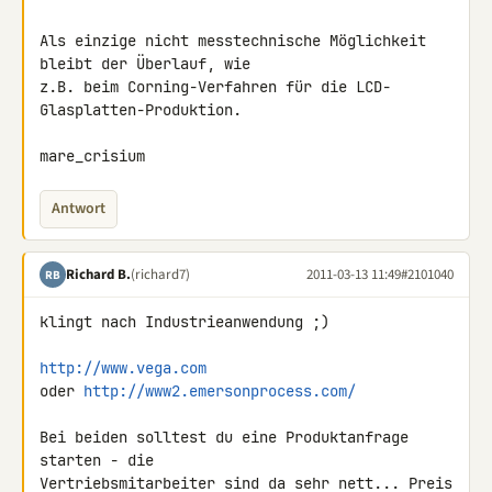
Als einzige nicht messtechnische Möglichkeit 
bleibt der Überlauf, wie 

z.B. beim Corning-Verfahren für die LCD-
Glasplatten-Produktion.

mare_crisium
Antwort
Richard B.
(richard7)
2011-03-13 11:49
#2101040
RB
klingt nach Industrieanwendung ;)

http://www.vega.com
oder 
http://www2.emersonprocess.com/
Bei beiden solltest du eine Produktanfrage 
starten - die 

Vertriebsmitarbeiter sind da sehr nett... Preis 