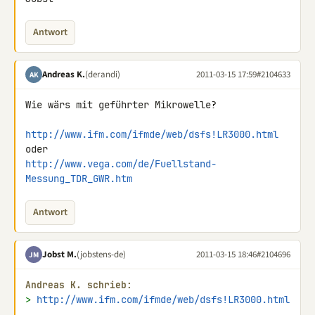
Antwort
Andreas K.
(derandi)
2011-03-15 17:59
#2104633
AK
Wie wärs mit geführter Mikrowelle?

http://www.ifm.com/ifmde/web/dsfs!LR3000.html
http://www.vega.com/de/Fuellstand-
Messung_TDR_GWR.htm
Antwort
Jobst M.
(jobstens-de)
2011-03-15 18:46
#2104696
JM
Andreas K. schrieb:
> 
http://www.ifm.com/ifmde/web/dsfs!LR3000.html