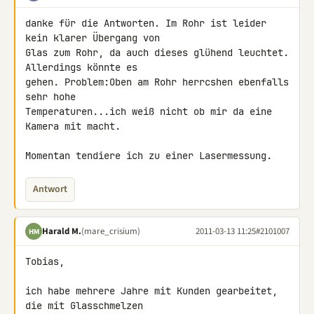
danke für die Antworten. Im Rohr ist leider 
kein klarer Übergang von 

Glas zum Rohr, da auch dieses glühend leuchtet. 
Allerdings könnte es 

gehen. Problem:Oben am Rohr herrcshen ebenfalls 
sehr hohe 

Temperaturen...ich weiß nicht ob mir da eine 
Kamera mit macht.

Momentan tendiere ich zu einer Lasermessung.
Antwort
Harald M.
(mare_crisium)
2011-03-13 11:25
#2101007
HM
Tobias,

ich habe mehrere Jahre mit Kunden gearbeitet, 
die mit Glasschmelzen 
