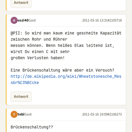
Antwort
oszi40
Gast
2011-03-16 13:31
#2105718
O
@PII: So wird man kaum eine gescheite Kapazität 
zwischen Rohr und Rührer 

messen können. Wenn heißes Glas leitend ist, 
wirst Du einen C mit sehr 

großen Verlusten haben!

http://de.wikipedia.org/wiki/Wheatstonesche_Mes
sbr%C3%BCcke
Antwort
tobi
Gast
2011-03-16 19:09
#2106273
T
Brückenschaltung??