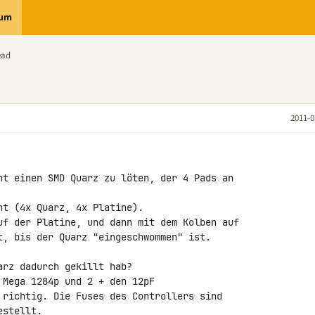
rum
ead
2011-0
ht einen SMD Quarz zu löten, der 4 Pads an 

t (4x Quarz, 4x Platine).

uf der Platine, und dann mit dem Kolben auf 

t, bis der Quarz "eingeschwommen" ist.

rz dadurch gekillt hab?

Mega 1284p und 2 + den 12pF 

 richtig. Die Fuses des Controllers sind 

stellt.
