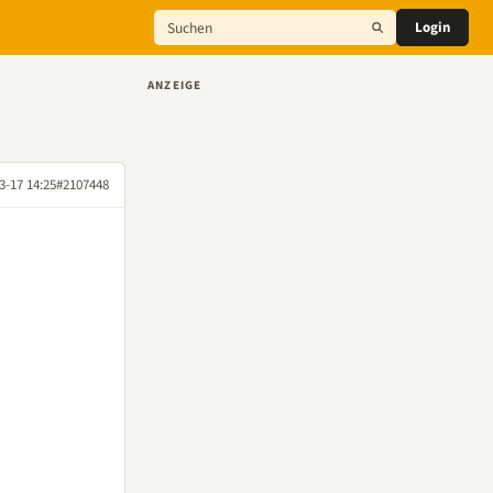
Login
ANZEIGE
3-17 14:25
#2107448