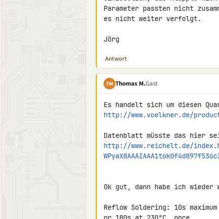
Parameter passten nicht zusam
es nicht weiter verfolgt.

Jörg
Antwort
Thomas M.
Gast
TM
http://www.voelkner.de/produc
http://www.reichelt.de/index.
WPyaX8AAAIAAA1tok0f4d897f536c
Ok gut, dann habe ich wieder 
Reflow Soldering: 10s maximum 
or 180s at 230°C, once.
