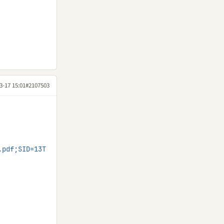
3-17 15:01
#2107503
.pdf;SID=13T