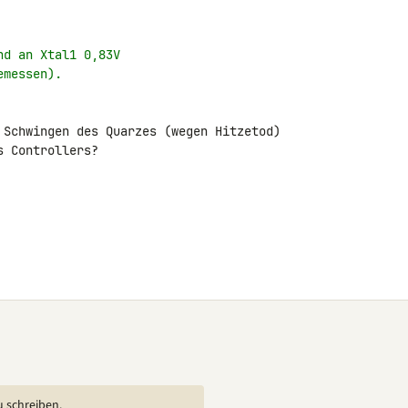
nd an Xtal1 0,83V
emessen).
 Schwingen des Quarzes (wegen Hitzetod) 

 Controllers?

u schreiben.