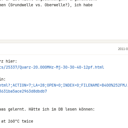
men (Grundwelle vs. Oberwelle?), ich habe 

2011-0
ts/25337/Quarz-20.000MHz-Mj-30-30-40-12pf.html
html?;ACTION=7;LA=28;OPEN=0;INDEX=0;FILENAME=B400%252FMJ
3631ba5ace2963d8dbdb7
was gelernt. Hätte ich im DB lesen können:

at 260°C twice
