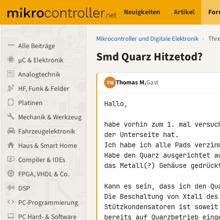
Neuigkeiten
Artikel
Fo
Mikrocontroller und Digitale Elektronik
›
Thr
Alle Beiträge
Smd Quarz Hitzetod?
µC & Elektronik
Analogtechnik
Thomas M.
Gast
TM
HF, Funk & Felder
Platinen
Hallo,

Mechanik & Werkzeug
habe vorhin zum 1. mal versuc
Fahrzeugelektronik
der Unterseite hat.

Ich habe ich alle Pads verzinn
Haus & Smart Home
Habe den Quarz ausgerichtet a
Compiler & IDEs
das Metall(?) Gehäuse gedrück
FPGA, VHDL & Co.
Kann es sein, dass ich den Qua
DSP
Die Beschaltung von Xtal1 des 
PC-Programmierung
Stützkondensatoren ist soweit
PC Hard- & Software
bereits auf Quarzbetrieb einge