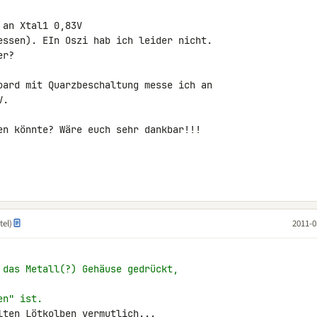
an Xtal1 0,83V

essen). EIn Oszi hab ich leider nicht.

r?

oard mit Quarzbeschaltung messe ich an 

.

en könnte? Wäre euch sehr dankbar!!!

tel)
2011-0
 das Metall(?) Gehäuse gedrückt,
en" ist.
ten Lötkolben vermutlich...
