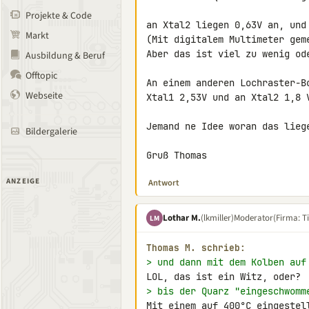
Projekte & Code
an Xtal2 liegen 0,63V an, und 
Markt
(Mit digitalem Multimeter gem
Aber das ist viel zu wenig ode
Ausbildung & Beruf
Offtopic
An einem anderen Lochraster-B
Webseite
Xtal1 2,53V und an Xtal2 1,8 V
Jemand ne Idee woran das lieg
Bildergalerie
Gruß Thomas
ANZEIGE
Antwort
Lothar M.
(lkmiller)
Moderator
(Firma: Ti
LM
Thomas M. schrieb:
> und dann mit dem Kolben auf
> bis der Quarz "eingeschwomm
Mit einem auf 400°C eingestell