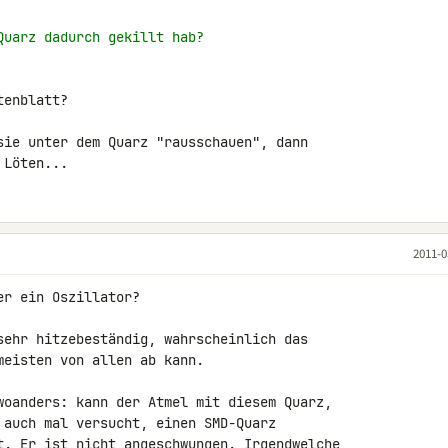
Quarz dadurch gekillt hab?
enblatt?

sie unter dem Quarz "rausschauen", dann 

 Löten...
2011-0
r ein Oszillator?

sehr hitzebeständig, wahrscheinlich das 

eisten von allen ab kann.

woanders: kann der Atmel mit diesem Quarz, 

 auch mal versucht, einen SMD-Quarz 

t. Er ist nicht angeschwungen. Irgendwelche 
