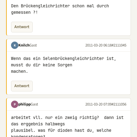
Den Brückengleichrichter schon mal durch 
gemessen ?!
Antwort
Knilch
Gast
2011-03-20 06:18
#2111045
K
Wenn das ein Selenbrückengleichrichter ist, 
musst du dir keine Sorgen 

machen.
Antwort
philipp
Gast
2011-03-20 07:09
#2111056
P
arbeitet vll. nur ein zweig richtig?  dann ist 
das erggebnis halbwegs 

plausibel. was für dioden hast du, welche 
kondensatoren?