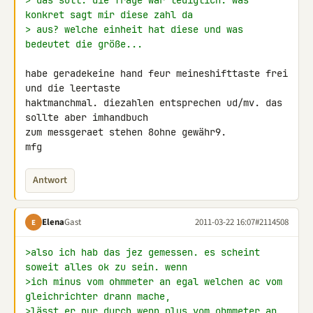
> das soll. die frage war lediglich: was 
konkret sagt mir diese zahl da
> aus? welche einheit hat diese und was 
bedeutet die größe...
habe geradekeine hand feur meineshifttaste frei 
und die leertaste 

haktmanchmal. diezahlen entsprechen ud/mv. das 
sollte aber imhandbuch 

zum messgeraet stehen 8ohne gewähr9.

mfg
Antwort
Elena
Gast
2011-03-22 16:07
#2114508
E
>also ich hab das jez gemessen. es scheint 
soweit alles ok zu sein. wenn
>ich minus vom ohmmeter an egal welchen ac vom 
gleichrichter drann mache,
>lässt er nur durch wenn plus vom ohmmeter an 