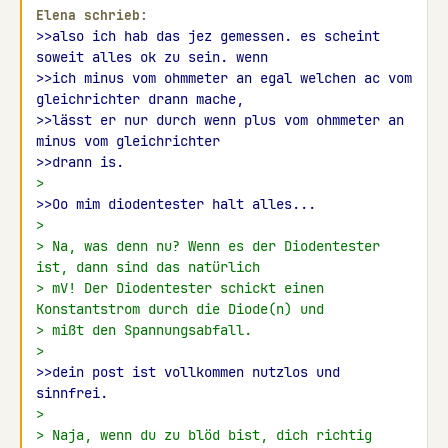
Elena schrieb:
>>also ich hab das jez gemessen. es scheint 
soweit alles ok zu sein. wenn
>>ich minus vom ohmmeter an egal welchen ac vom 
gleichrichter drann mache,
>>lässt er nur durch wenn plus vom ohmmeter an 
minus vom gleichrichter
>>drann is.
>
>>Oo mim diodentester halt alles...
>
> Na, was denn nu? Wenn es der Diodentester 
ist, dann sind das natürlich
> mV! Der Diodentester schickt einen 
Konstantstrom durch die Diode(n) und
> mißt den Spannungsabfall.
>
>>dein post ist vollkommen nutzlos und 
sinnfrei.
>
> Naja, wenn du zu blöd bist, dich richtig 