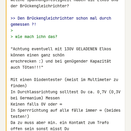
der Brückengleichrichter?

>> Den Brückengleichrichter schon mal durch 
gemessen ?!
>
> wie mach ichn das?
"Achtung eventuell mit 130V GELADENEN Elkos 
können einen ganz schön 

erschrecken :) und bei genügender Kapazität 
auch Töten!!!"

Mit einen Diodentester (meist im Multimeter zu 
finden)

In Durchlassrichtung solltest Du ca. 0,7V (0,3V 
bei Germanium) Messen

Keinen falls 0V oder ∞

In Sperrrichtung auf alle fälle immer ∞ (beides 
testen!)

Da zu muss aber min. ein Kontakt zum Trafo 
offen sein sonst misst Du 
