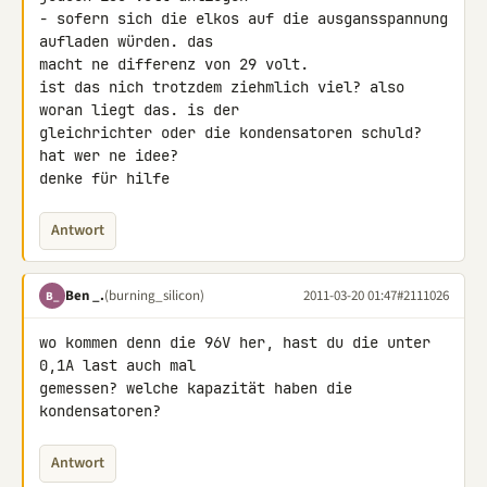
- sofern sich die elkos auf die ausgansspannung 
aufladen würden. das 

macht ne differenz von 29 volt.

ist das nich trotzdem ziehmlich viel? also 
woran liegt das. is der 

gleichrichter oder die kondensatoren schuld? 
hat wer ne idee?

denke für hilfe
Antwort
Ben _.
(burning_silicon)
2011-03-20 01:47
#2111026
B_
wo kommen denn die 96V her, hast du die unter 
0,1A last auch mal 

gemessen? welche kapazität haben die 
kondensatoren?
Antwort