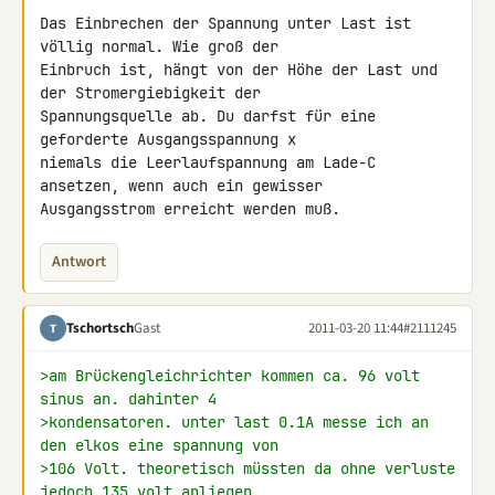
Das Einbrechen der Spannung unter Last ist 
völlig normal. Wie groß der 

Einbruch ist, hängt von der Höhe der Last und 
der Stromergiebigkeit der 

Spannungsquelle ab. Du darfst für eine 
geforderte Ausgangsspannung x 

niemals die Leerlaufspannung am Lade-C 
ansetzen, wenn auch ein gewisser 

Ausgangsstrom erreicht werden muß.
Antwort
Tschortsch
Gast
2011-03-20 11:44
#2111245
T
>am Brückengleichrichter kommen ca. 96 volt 
sinus an. dahinter 4
>kondensatoren. unter last 0.1A messe ich an 
den elkos eine spannung von
>106 Volt. theoretisch müssten da ohne verluste 
jedoch 135 volt anliegen