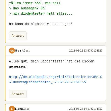
fällen immer 565. was soll
> das aussagen? Oo
> mim diodentester halt alles...
hm kann da niemand was zu sagen?
Antwort
G a s t
Gast
2011-03-22 13:47
#2114327
GA
Alles gut, dein Diodentester hat die Dioden 
gemessen.

http://de.wikipedia.org/wiki/Gleichrichter#Br.C
3.BCckengleichrichter_.28B2.29.28B2U.29
Antwort
Elena
Gast
2011-03-22 14:11
#2114352
E