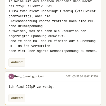
in Reihe mit dem anderen Pärchen? Dann macht 
das 275µF effektiv. Bei 

100mA zwar nicht unbedingt zuwenig (vielleicht 
grenzwertig), aber die 

Gleichsspannung könnte trotzdem noch eine rel. 
hohe Brummspannung 

aufweisen, was sie dann als Reduktion der 
angezeigten Spannung auswirkt. 

Schalte doch mal das Multimeter auf AC-Messung 
um - da ist vermutlich 

noch viel überlagerte Wechselspannung zu sehen.
Antwort
Ben _.
(burning_silicon)
2011-03-21 00:18
#2112260
B_
ich find 275µF zu wenig.
Antwort