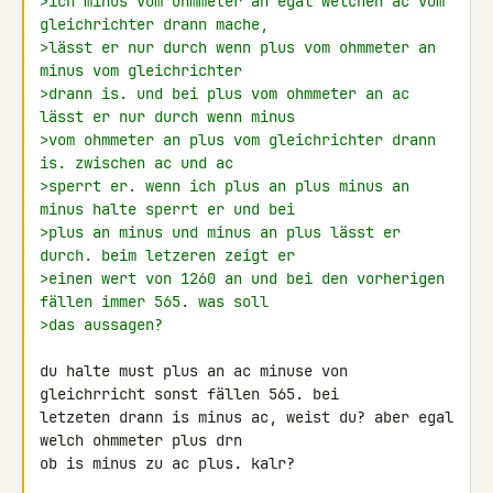
>ich minus vom ohmmeter an egal welchen ac vom 
gleichrichter drann mache,
>lässt er nur durch wenn plus vom ohmmeter an 
minus vom gleichrichter
>drann is. und bei plus vom ohmmeter an ac 
lässt er nur durch wenn minus
>vom ohmmeter an plus vom gleichrichter drann 
is. zwischen ac und ac
>sperrt er. wenn ich plus an plus minus an 
minus halte sperrt er und bei
>plus an minus und minus an plus lässt er 
durch. beim letzeren zeigt er
>einen wert von 1260 an und bei den vorherigen 
fällen immer 565. was soll
>das aussagen?
du halte must plus an ac minuse von 
gleichrricht sonst fällen 565. bei 

letzeten drann is minus ac, weist du? aber egal 
welch ohmmeter plus drn 

ob is minus zu ac plus. kalr?