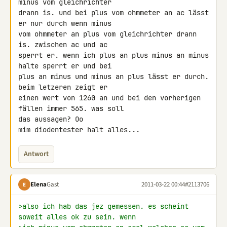
minus vom gleichrichter 

drann is. und bei plus vom ohmmeter an ac lässt 
er nur durch wenn minus 

vom ohmmeter an plus vom gleichrichter drann 
is. zwischen ac und ac 

sperrt er. wenn ich plus an plus minus an minus 
halte sperrt er und bei 

plus an minus und minus an plus lässt er durch. 
beim letzeren zeigt er 

einen wert von 1260 an und bei den vorherigen 
fällen immer 565. was soll 

das aussagen? Oo

mim diodentester halt alles...
Antwort
Elena
Gast
2011-03-22 00:44
#2113706
E
>also ich hab das jez gemessen. es scheint 
soweit alles ok zu sein. wenn