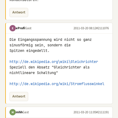
Antwort
eProfi
Gast
2011-03-20 08:12
#2111076
E
Die Eingangsspannung wird nicht so ganz 
sinusförmig sein, sondern die 

Spitzen eingedellt.

http://de.wikipedia.org\wiki\Gleichrichter
Speziell den Absatz "Gleichrichter als 
nichtlineare Schaltung"

http://de.wikipedia.org/wiki/Stromflusswinkel
Antwort
mhh
Gast
2011-03-20 11:05
#2111191
M