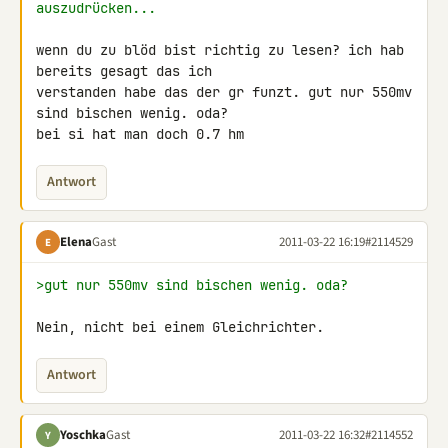
auszudrücken...
wenn du zu blöd bist richtig zu lesen? ich hab 
bereits gesagt das ich 

verstanden habe das der gr funzt. gut nur 550mv 
sind bischen wenig. oda? 

bei si hat man doch 0.7 hm
Antwort
Elena
Gast
2011-03-22 16:19
#2114529
E
>gut nur 550mv sind bischen wenig. oda?
Nein, nicht bei einem Gleichrichter.
Antwort
Yoschka
Gast
2011-03-22 16:32
#2114552
Y