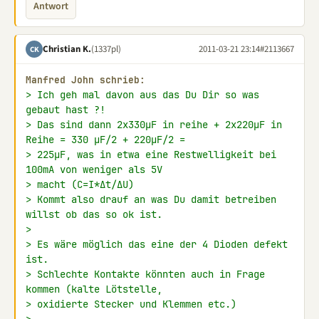
Antwort
Christian K.
(1337pl)
2011-03-21 23:14
#2113667
CK
Manfred John schrieb:
> Ich geh mal davon aus das Du Dir so was 
gebaut hast ?!
> Das sind dann 2x330µF in reihe + 2x220µF in 
Reihe = 330 µF/2 + 220µF/2 =
> 225µF, was in etwa eine Restwelligkeit bei 
100mA von weniger als 5V
> macht (C=I*∆t/∆U)
> Kommt also drauf an was Du damit betreiben 
willst ob das so ok ist.
>
> Es wäre möglich das eine der 4 Dioden defekt 
ist.
> Schlechte Kontakte könnten auch in Frage 
kommen (kalte Lötstelle,
> oxidierte Stecker und Klemmen etc.)