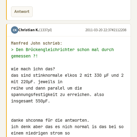
Antwort
Christian K.
(1337pl)
2011-03-20 22:37
#2112208
CK
Manfred John schrieb:
> Den Brückengleichrichter schon mal durch 
gemessen ?!
wie mach ichn das?

das sind stinknormale elkos 2 mit 330 µF und 2 
mit 220µF. jeweils in 

reihe und dann paralel um die 
spannungsfestigkeit zu erreichen. also 

insgesamt 550µF.

danke shconma für die antworten.

ich denk aber das es nich normal is das bei so 
einem niedrigen strom so 
