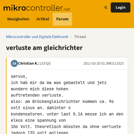
Login
Neuigkeiten
Artikel
Forum
Mikrocontroller und Digitale Elektronik
›
Thread
verluste am gleichrichter
Christian K.
(1337pl)
2011-03-20 01:39
#2111023
CK
servus,

ich hab mir da ma was gebastelt und jetz 
wundern mich diese hohen 

auftretenden verluste.

also: am Brückengleichrichter kommen ca. 96 
volt sinus an. dahinter 4 

kondensatoren. unter last 0.1A messe ich an den 
elkos eine spannung von 

106 Volt. theoretisch müssten da ohne verluste 
jedoch 135 volt anliegen 
