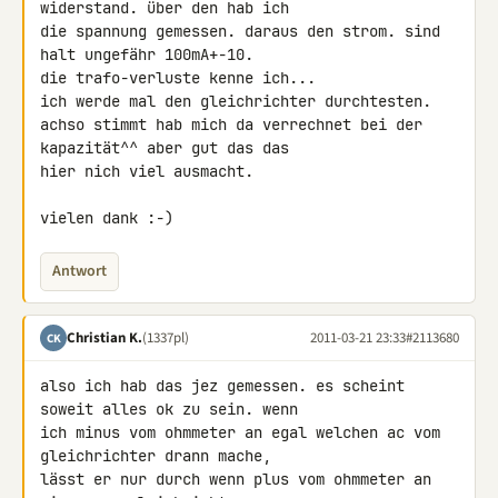
widerstand. über den hab ich 

die spannung gemessen. daraus den strom. sind 
halt ungefähr 100mA+-10. 

die trafo-verluste kenne ich...

ich werde mal den gleichrichter durchtesten.

achso stimmt hab mich da verrechnet bei der 
kapazität^^ aber gut das das 

hier nich viel ausmacht.

vielen dank :-)
Antwort
Christian K.
(1337pl)
2011-03-21 23:33
#2113680
CK
also ich hab das jez gemessen. es scheint 
soweit alles ok zu sein. wenn 

ich minus vom ohmmeter an egal welchen ac vom 
gleichrichter drann mache, 

lässt er nur durch wenn plus vom ohmmeter an 