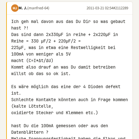
M. J.
(manfred-64)
2011-03-21 02:54
#2112289
MJ
Ich geh mal davon aus das Du Dir so was gebaut 
hast ?!

Das sind dann 2x330µF in reihe + 2x220µF in 
Reihe = 330 µF/2 + 220µF/2 = 

225µF, was in etwa eine Restwelligkeit bei 
100mA von weniger als 5V 

macht (C=I*∆t/∆U)

Kommt also drauf an was Du damit betreiben 
willst ob das so ok ist.

Es wäre möglich das eine der 4 Dioden defekt 
ist.

Schlechte Kontakte könnten auch in Frage kommen 
(kalte Lötstelle, 

oxidierte Stecker und Klemmen etc.)

hast Du die 100mA gemessen oder aus den 
Datenblättern ?

Welche Spannungsfestigkeit haben die Elkos und 