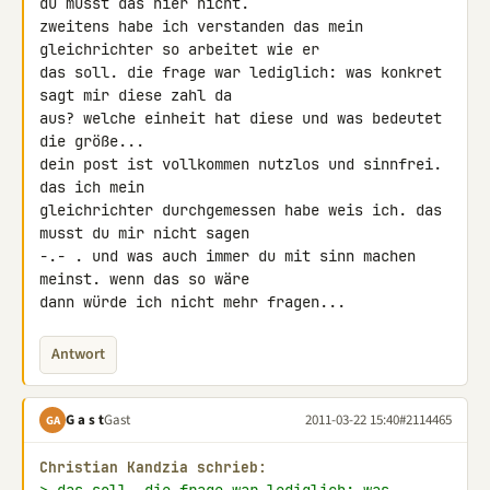
du musst das hier nicht.

zweitens habe ich verstanden das mein 
gleichrichter so arbeitet wie er 

das soll. die frage war lediglich: was konkret 
sagt mir diese zahl da 

aus? welche einheit hat diese und was bedeutet 
die größe...

dein post ist vollkommen nutzlos und sinnfrei. 
das ich mein 

gleichrichter durchgemessen habe weis ich. das 
musst du mir nicht sagen 

-.- . und was auch immer du mit sinn machen 
meinst. wenn das so wäre 

dann würde ich nicht mehr fragen...
Antwort
G a s t
Gast
2011-03-22 15:40
#2114465
GA
Christian Kandzia schrieb: