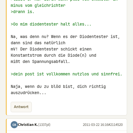
minus vom gleichrichter
>drann is.
>Oo mim diodentester halt alles...
Na, was denn nu? Wenn es der Diodentester ist, 
dann sind das natürlich 

mV! Der Diodentester schickt einen 
Konstantstrom durch die Diode(n) und 

mißt den Spannungsabfall.

>dein post ist vollkommen nutzlos und sinnfrei.
Naja, wenn du zu blöd bist, dich richtig 
auszudrücken...
Antwort
Christian K.
(1337pl)
2011-03-22 16:16
#2114520
CK