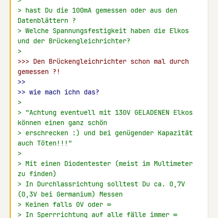
>
> hast Du die 100mA gemessen oder aus den 
Datenblättern ?
> Welche Spannungsfestigkeit haben die Elkos 
und der Brückengleichrichter?
>
>>> Den Brückengleichrichter schon mal durch 
gemessen ?!
>>
>> wie mach ichn das?
>
> "Achtung eventuell mit 130V GELADENEN Elkos 
können einen ganz schön
> erschrecken :) und bei genügender Kapazität 
auch Töten!!!"
>
> Mit einen Diodentester (meist im Multimeter 
zu finden)
> In Durchlassrichtung solltest Du ca. 0,7V 
(0,3V bei Germanium) Messen
> Keinen falls 0V oder ∞
> In Sperrrichtung auf alle fälle immer ∞ 