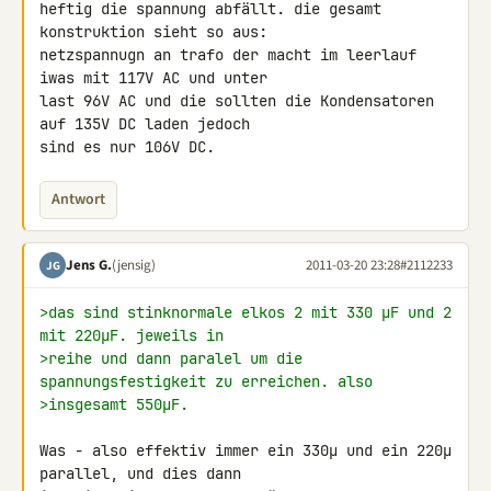
heftig die spannung abfällt. die gesamt 
konstruktion sieht so aus:

netzspannugn an trafo der macht im leerlauf 
iwas mit 117V AC und unter 

last 96V AC und die sollten die Kondensatoren 
auf 135V DC laden jedoch 

sind es nur 106V DC.
Antwort
Jens G.
(jensig)
2011-03-20 23:28
#2112233
JG
>das sind stinknormale elkos 2 mit 330 µF und 2 
mit 220µF. jeweils in
>reihe und dann paralel um die 
spannungsfestigkeit zu erreichen. also
>insgesamt 550µF.
Was - also effektiv immer ein 330µ und ein 220µ 
parallel, und dies dann 
