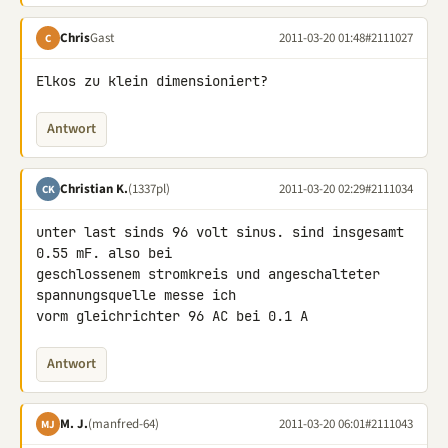
Chris
Gast
2011-03-20 01:48
#2111027
C
Elkos zu klein dimensioniert?
Antwort
Christian K.
(1337pl)
2011-03-20 02:29
#2111034
CK
unter last sinds 96 volt sinus. sind insgesamt 
0.55 mF. also bei 

geschlossenem stromkreis und angeschalteter 
spannungsquelle messe ich 

vorm gleichrichter 96 AC bei 0.1 A
Antwort
M. J.
(manfred-64)
2011-03-20 06:01
#2111043
MJ