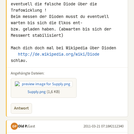
eventuell die falsche Diode über die 
Trafowicklung !

Beim messen der Dioden musst du eventuell 
warten bis sich die Elkos ent- 

bzw. geladen haben. (abwarten bis sich der 
Messwert stabilisiert)

Mach dich doch mal bei Wikipedia über Dioden

http://de.wikipedia.org/wiki/Diode
schlau.
Angehängte Dateien:
(1,6 KB)
Supply.png
Antwort
Old P.
Gast
2011-03-21 07:18
#2112340
OP