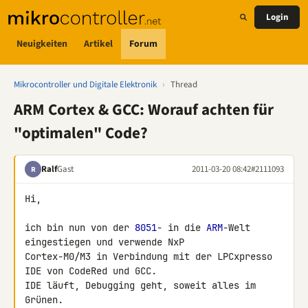
Login
Neuigkeiten
Artikel
Forum
Mikrocontroller und Digitale Elektronik
›
Thread
ARM Cortex & GCC: Worauf achten für
"optimalen" Code?
Ralf
Gast
2011-03-20 08:42
#2111093
R
Hi,

ich bin nun von der 
8051
- in die 
ARM
-Welt 
eingestiegen und verwende NxP 

Cortex-M0/M3 in Verbindung mit der LPCxpresso 
IDE von CodeRed und GCC.

IDE läuft, Debugging geht, soweit alles im 
Grünen.
