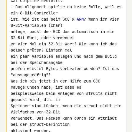
C51 Compiler erstellt.

- Das Alignment spielte da keine Rolle, weil es 
ein 8-Bit-Controller 

ist. Wie ist das beim GCC & 
ARM
? Wenn ich vier 
8-Bit-Variablen (char) 

anlege, packt der GCC das automatisch in ein 
32-Bit-Wort, oder verwendet 

er vier Mal ein 32-Bit-Wort? Wie kann ich das 
selber prüfen? Einfach mal 

ein paar Variablen anlegen und nach dem Build 
bei der Speicherangabe 

prüfen wieviel Bytes verbraten wurden? Ist das 
"aussagekräftig"?

Was ich bis jetzt in der Hilfe zum GCC 
rausgefunden habe, ist dass es 

beispielsweise beim Anlegen von structs nicht 
gepackt wird, d.h. im 

Speicher sind Lücken, wenn die struct nicht ein 
Vielfaches von 32-Bit 

verwendet. Das Packen kann durch ein Attribut 
bei der struct-Definition 

aktiviert werden.
