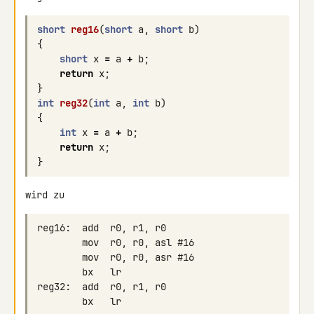
short
reg16
(
short
a
,
short
b
)
{
short
x
=
a
+
b
;
return
x
;
}
int
reg32
(
int
a
,
int
b
)
{
int
x
=
a
+
b
;
return
x
;
}
wird zu