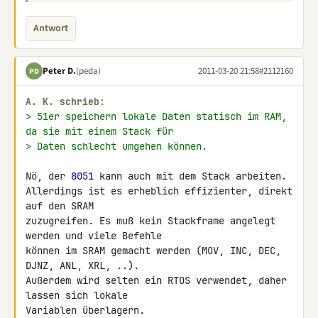
Antwort
Peter D.
(peda)
2011-03-20 21:58
#2112160
PD
A. K. schrieb:
> 51er speichern lokale Daten statisch im RAM, 
da sie mit einem Stack für
> Daten schlecht umgehen können.
Nö, der 
8051
 kann auch mit dem Stack arbeiten.

Allerdings ist es erheblich effizienter, direkt 
auf den SRAM 

zuzugreifen. Es muß kein Stackframe angelegt 
werden und viele Befehle 

können im SRAM gemacht werden (MOV, INC, DEC, 
DJNZ, ANL, XRL, ..).

Außerdem wird selten ein RTOS verwendet, daher 
lassen sich lokale 

Variablen überlagern.
