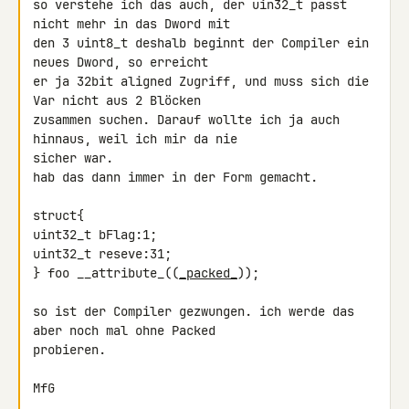
so verstehe ich das auch, der uin32_t passt 
nicht mehr in das Dword mit 

den 3 uint8_t deshalb beginnt der Compiler ein 
neues Dword, so erreicht 

er ja 32bit aligned Zugriff, und muss sich die 
Var nicht aus 2 Blöcken 

zusammen suchen. Darauf wollte ich ja auch 
hinnaus, weil ich mir da nie 

sicher war.

hab das dann immer in der Form gemacht.

struct{

uint32_t bFlag:1;

uint32_t reseve:31;

} foo __attribute_((
_packed_
));

so ist der Compiler gezwungen. ich werde das 
aber noch mal ohne Packed 

probieren.

MfG
