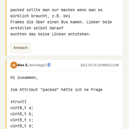
packed sollte man nur machen wenn man es 
wirklich braucht, z.B. bei 

Frames die über einen Bus kamen. Lieber beim 
erstellen selbst darauf 

auchten das keine Lücken entstehen.
Antwort
Alex E.
(tecnologic)
2011-03-20 10:06
#2111140
AE
Hi zusammen,

Zum Attribut "packed" hätte ich ne Frage

struct{

uint8_t a;

uint8_t b;

uint8_t c;

uint8_t d;
