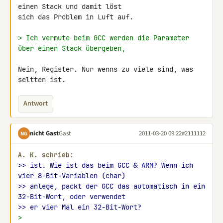
einen Stack und damit löst 

sich das Problem in Luft auf.

> Ich vermute beim GCC werden die Parameter 
über einen Stack übergeben,
Nein, Register. Nur wenns zu viele sind, was 
seltten ist.
Antwort
nicht Gast
Gast
2011-03-20 09:22
#2111112
NG
A. K. schrieb:
>> ist. Wie ist das beim GCC & 
ARM
? Wenn ich 
vier 8-Bit-Variablen (char)
>> anlege, packt der GCC das automatisch in ein 
32-Bit-Wort, oder verwendet
>> er vier Mal ein 32-Bit-Wort?
>