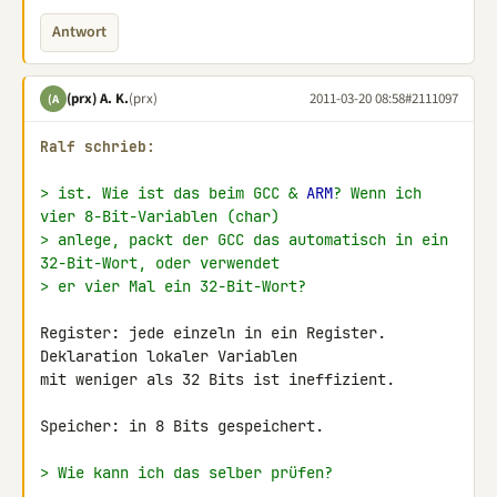
Antwort
(prx) A. K.
(prx)
2011-03-20 08:58
#2111097
(A
Ralf schrieb:
> ist. Wie ist das beim GCC & 
ARM
? Wenn ich 
vier 8-Bit-Variablen (char)
> anlege, packt der GCC das automatisch in ein 
32-Bit-Wort, oder verwendet
> er vier Mal ein 32-Bit-Wort?
Register: jede einzeln in ein Register. 
Deklaration lokaler Variablen 

mit weniger als 32 Bits ist ineffizient.

Speicher: in 8 Bits gespeichert.

> Wie kann ich das selber prüfen?