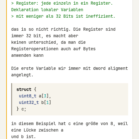
> Register: jede einzeln in ein Register. 
Deklaration lokaler Variablen
> mit weniger als 32 Bits ist ineffizient.
das is so nicht richtig. Die Register sind 
immer 32 bit, es macht aber 

keinen unterschied, da man die 
Registeroperationen auch auf Bytes 

anwenden kann

Die erste Variable wir immer mit dword aligment 
angelegt.
struct
{
uint8_t
a
[
3
],
uint32_t
b
[
1
]
}
c
;
in diesem Beispiel hat c eine größe von 8, weil 
eine Lücke zwischen a 

und b ist.
