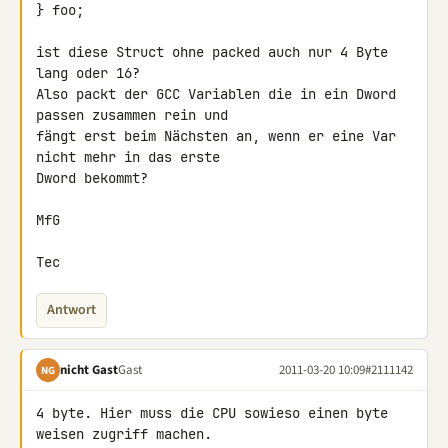
} foo;

ist diese Struct ohne packed auch nur 4 Byte 
lang oder 16?

Also packt der GCC Variablen die in ein Dword 
passen zusammen rein und 

fängt erst beim Nächsten an, wenn er eine Var 
nicht mehr in das erste 

Dword bekommt?

MfG

Tec
Antwort
nicht Gast
Gast
2011-03-20 10:09
#2111142
NG
4 byte. Hier muss die CPU sowieso einen byte 
weisen zugriff machen.