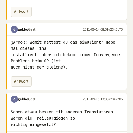
Antwort
gekko
Gast
2011-09-14 08:51
#2345175
G
@ArnoR: Womit hattest du das simuliert? Habe 
mal dieses Tina 

installiert, aber ich bekomm immer Convergence 
Probleme beim OP (ist 

auch nicht der gleiche).
Antwort
gekko
Gast
2011-09-15 13:03
#2347206
G
Schon etwas besser mit anderen Transistoren. 
Wären die Freilaufdioden so 

richtig eingesetzt?