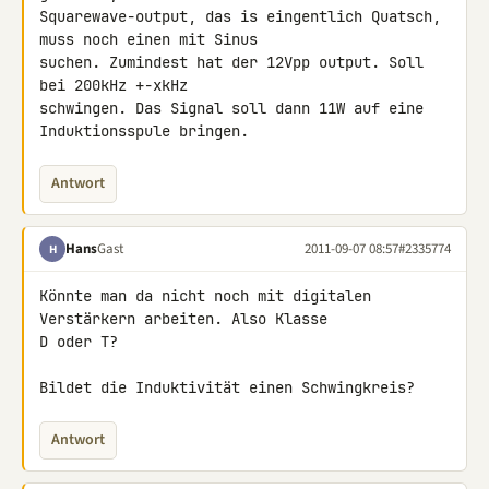
Squarewave-output, das is eingentlich Quatsch, 
muss noch einen mit Sinus 

suchen. Zumindest hat der 12Vpp output. Soll 
bei 200kHz +-xkHz 

schwingen. Das Signal soll dann 11W auf eine 
Induktionsspule bringen.
Antwort
Hans
Gast
2011-09-07 08:57
#2335774
H
Könnte man da nicht noch mit digitalen 
Verstärkern arbeiten. Also Klasse 

D oder T?

Bildet die Induktivität einen Schwingkreis?
Antwort