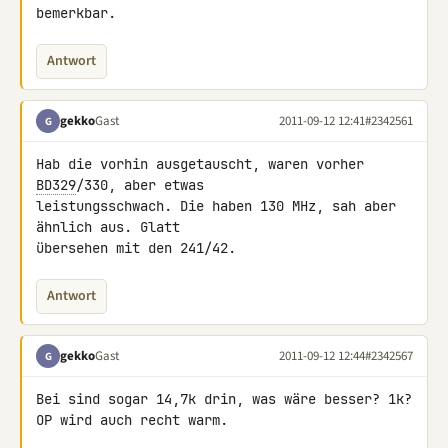
bemerkbar.
Antwort
gekko
Gast
2011-09-12 12:41
#2342561
G
Hab die vorhin ausgetauscht, waren vorher 
BD329
/330, aber etwas 

leistungsschwach. Die haben 130 MHz, sah aber 
ähnlich aus. Glatt 

übersehen mit den 241/42.
Antwort
gekko
Gast
2011-09-12 12:44
#2342567
G
Bei sind sogar 14,7k drin, was wäre besser? 1k? 
OP wird auch recht warm.