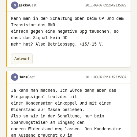
gekko
Gast
2011-09-07 09:26
#2335829
G
Kann man in der Schaltung oben beim OP und dem 
Transistor das GND 

einfach gegen eine negative Spg tauschen, so 
dass das Signal kein DC 

mehr hat? Also Betriebsspg. +15/-15 V.
Antwort
Hans
Gast
2011-09-07 09:31
#2335837
H
Ja kann man machen. Ich würde dann aber das 
Eingangssignal trotzdem mit 

einem Kondensator einkoppel und mit einem 
Widerstand auf Masse beziehen. 

Also so wie in der Schaltung, nur beim 
Spannungsteiler am Eingang den 

oberen Widerstand weg lassen. Den Kondensator 
am Ausgang brauchst du in 
