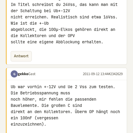
Im Titel schreibst du 24Vss, das kann man mit 
der Schaltung bei Ub+-12V 

nicht erreichen. Realistisch sind etwa 16Vss. 
Wie ist die +-Ub 

abgeblockt, die 100µ-Elkos gehören direkt an 
die Kollektoren und der OPV 

sollte eine eigene Abblockung erhalten.
Antwort
gekko
Gast
2011-09-12 13:44
#2342629
G
Ub war vorhin +-12V und Ue 2 Vss zum testen. 
Die Betriebsspannung muss 

noch höher, mir fehlen die passenden 
Bauelemente. Die großen C sind 

direkt an den Kollektoren. Überm OP hängt noch 
ein 100nF (vergessen 

einzuzeichnen).