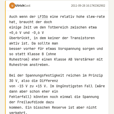
Ulrich
Gast
2011-09-28 16:17
#2362902
U
Auch wenn der 
LF356
 eine relativ hohe slew-rate 
hat, braucht der doch 

einige Zeit um den Totbereich zwischen etwa 
+0,6 V und -0,6 V 

überbrückt, in dem keiner der Transistoren 
aktiv ist. Da sollte man 

besser vorher für etwas Vorspannung sorgen und 
so statt Klasse B (ohne 

Ruhestrom) eher einen Klasse AB Verstärker mit 
Ruhestrom anstreben.

Bei der Spannungsfestigkeit reichen im Prinzip 
30 V, also die Differenz 

von -15 V zu +15 V. Im Ungünstigsten Fall (wäre 
dann aber schon eher ein 

Fehlerfall) könnten noch einmal die Spannung 
der Freilaufdiode dazu 

kommen. Ein bisschen Reserve ist aber nicht 
verkehrt.