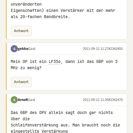
unveränderten 

Eigenschaften) einen Verstärker mit der mehr 
als 20-fachen Bandbreite.
Antwort
gekko
Gast
2011-09-12 11:27
#2342455
G
Mein OP ist ein 
LF356
, dann ist das GBP von 5 
MHz zu wenig?
Antwort
ArnoR
Gast
2011-09-12 11:35
#2342470
A
Das GBP des OPV allein sagt doch gar nichts 
über die 

Schleifenverstärkung aus. Man braucht noch die 
eingestellte Verstärkung 
