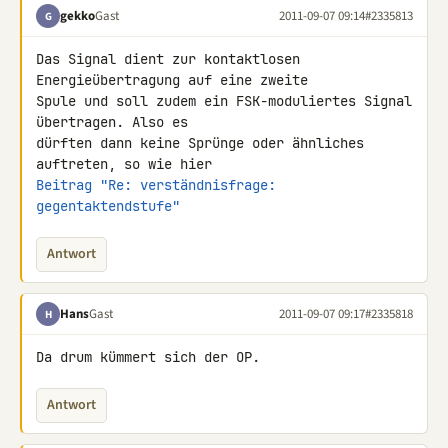
gekko
Gast
2011-09-07 09:14
#2335813
G
Das Signal dient zur kontaktlosen 
Energieübertragung auf eine zweite 

Spule und soll zudem ein FSK-moduliertes Signal 
übertragen. Also es 

dürften dann keine Sprünge oder ähnliches 
Beitrag "Re: verständnisfrage: 
gegentaktendstufe"
Antwort
Hans
Gast
2011-09-07 09:17
#2335818
H
Da drum kümmert sich der OP.
Antwort