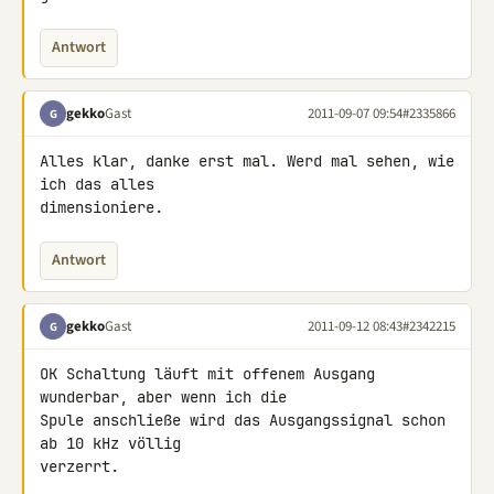
Antwort
gekko
Gast
2011-09-07 09:54
#2335866
G
Alles klar, danke erst mal. Werd mal sehen, wie 
ich das alles 

dimensioniere.
Antwort
gekko
Gast
2011-09-12 08:43
#2342215
G
OK Schaltung läuft mit offenem Ausgang 
wunderbar, aber wenn ich die 

Spule anschließe wird das Ausgangssignal schon 
ab 10 kHz völlig 

verzerrt.