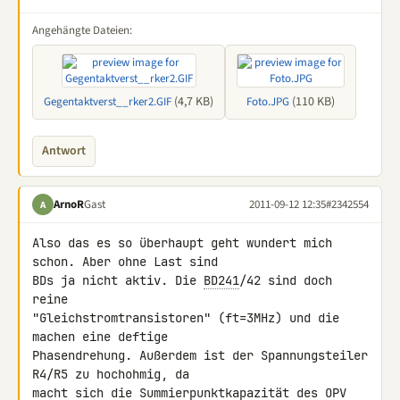
Angehängte Dateien:
(4,7 KB)
(110 KB)
Gegentaktverst__rker2.GIF
Foto.JPG
Antwort
ArnoR
Gast
2011-09-12 12:35
#2342554
A
Also das es so überhaupt geht wundert mich 
schon. Aber ohne Last sind 

BDs ja nicht aktiv. Die 
BD241
/42 sind doch 
reine 

"Gleichstromtransistoren" (ft=3MHz) und die 
machen eine deftige 

Phasendrehung. Außerdem ist der Spannungsteiler 
R4/R5 zu hochohmig, da 

macht sich die Summierpunktkapazität des OPV 