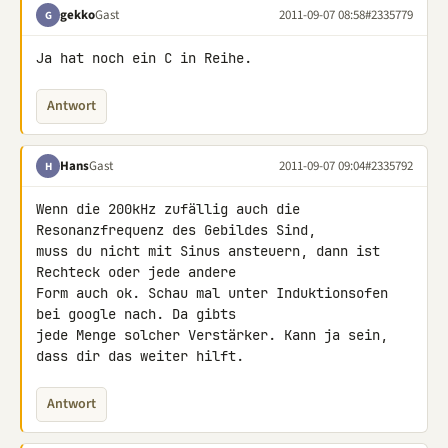
gekko
Gast
2011-09-07 08:58
#2335779
G
Ja hat noch ein C in Reihe.
Antwort
Hans
Gast
2011-09-07 09:04
#2335792
H
Wenn die 200kHz zufällig auch die 
Resonanzfrequenz des Gebildes Sind, 

muss du nicht mit Sinus ansteuern, dann ist 
Rechteck oder jede andere 

Form auch ok. Schau mal unter Induktionsofen 
bei google nach. Da gibts 

jede Menge solcher Verstärker. Kann ja sein, 
dass dir das weiter hilft.
Antwort