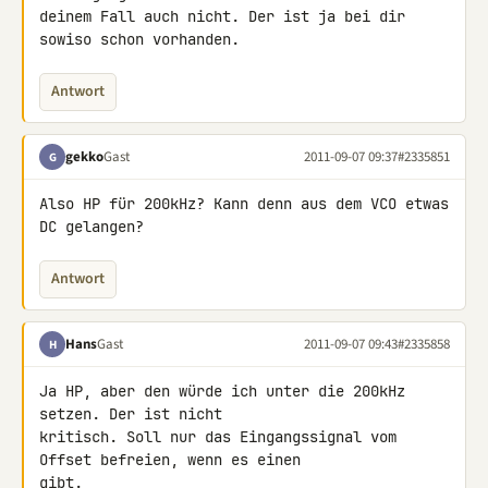
deinem Fall auch nicht. Der ist ja bei dir 
sowiso schon vorhanden.
Antwort
gekko
Gast
2011-09-07 09:37
#2335851
G
Also HP für 200kHz? Kann denn aus dem VCO etwas 
DC gelangen?
Antwort
Hans
Gast
2011-09-07 09:43
#2335858
H
Ja HP, aber den würde ich unter die 200kHz 
setzen. Der ist nicht 

kritisch. Soll nur das Eingangssignal vom 
Offset befreien, wenn es einen 

gibt.