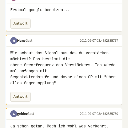
Erstmal google benutzen...
Antwort
Hans
Gast
2011-09-07 08:46
#2335757
H
Wie schaut das Signal aus das du verstärken 
möchtest? Das bestimmt die 

obere Grenzfrequenz des Verstärkers. Ich würde 
mal anfangen mit 

Gegentaktendstufe und davor einen OP mit "über 
alles Gegenkopplung".
Antwort
gekko
Gast
2011-09-07 08:47
#2335760
G
Ja schon getan. Mach ich wohl was verkehrt. 