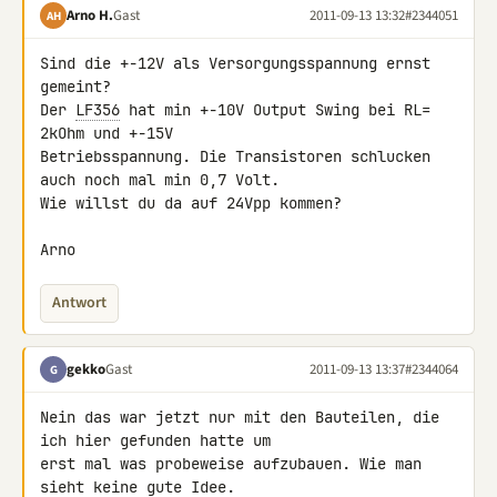
Arno H.
Gast
2011-09-13 13:32
#2344051
AH
Sind die +-12V als Versorgungsspannung ernst 
gemeint?

Der 
LF356
 hat min +-10V Output Swing bei RL= 
2kOhm und +-15V 

Betriebsspannung. Die Transistoren schlucken 
auch noch mal min 0,7 Volt.

Wie willst du da auf 24Vpp kommen?

Arno
Antwort
gekko
Gast
2011-09-13 13:37
#2344064
G
Nein das war jetzt nur mit den Bauteilen, die 
ich hier gefunden hatte um 

erst mal was probeweise aufzubauen. Wie man 
sieht keine gute Idee.