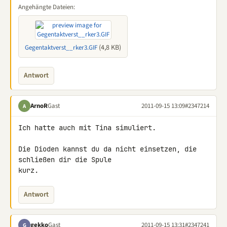
Angehängte Dateien:
(4,8 KB)
Gegentaktverst__rker3.GIF
Antwort
ArnoR
Gast
2011-09-15 13:09
#2347214
A
Ich hatte auch mit Tina simuliert.

Die Dioden kannst du da nicht einsetzen, die 
schließen dir die Spule 

kurz.
Antwort
gekko
Gast
2011-09-15 13:31
#2347241
G