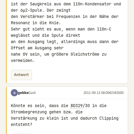
ist der Saugkreis aus dem 110n-Kondensator und 
der 6µ2-Spule. Der zwingt 

den Verstärker bei Frequenzen in der Nähe der 
Resonanz in die Knie.

Sehr gut sieht es aus, wenn man den 110n-C 
weglässt und die Spule direkt 

an den Ausgang legt, allerdings muss dann der 
Offset am Ausgang sehr 

nahe 0V sein, um größere Gleichströme zu 
vermeiden.
Antwort
gekko
Gast
2011-09-13 08:00
#2343500
G
Könnte es sein, dass die 
BD329
/30 in die 
Strombegrenzung gehen bzw. die 

Verstärkung zu klein ist und dadurch Clipping 
entsteht?