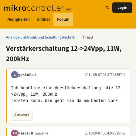
Login
Neuigkeiten
Artikel
Forum
Analoge Elektronik und Schaltungstechnik
›
Thread
Verstärkerschaltung 12->24Vpp, 11W,
200kHz
gekko
Gast
2011-09-07 08:37
#2335749
G
Ich benötige eine Verstärkerschaltung, die 12-
>24Vpp, 11W, 200kHz 

leisten kann. Wie geht man da am besten vor?
Antwort
Pascal H.
(pase-h)
2011-09-07 08:42
#2335752
PH