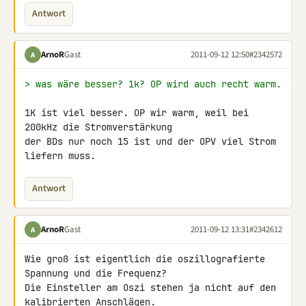
Antwort
ArnoR
Gast
2011-09-12 12:50
#2342572
A
> was wäre besser? 1k? OP wird auch recht warm.
1K ist viel besser. OP wir warm, weil bei 
200kHz die Stromverstärkung 

der BDs nur noch 15 ist und der OPV viel Strom 
liefern muss.
Antwort
ArnoR
Gast
2011-09-12 13:31
#2342612
A
Wie groß ist eigentlich die oszillografierte 
Spannung und die Frequenz? 

Die Einsteller am Oszi stehen ja nicht auf den 
kalibrierten Anschlägen.
