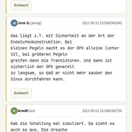
Antwort
Jens G.
(jensig)
2011-09-12 13:53
#2342643
JG
das liegt z.T. mit Sicherheit an der Art der 
Endstufenkonstruktion. Bei 

kleinen Pegeln macht es der OPV alleine (unter 
1V), bei größeren Pegeln 

greifen dann die Transistoren. Und dann ist 
sicherlich der OPV generell 

zu langsam, so daß er nicht mehr sauber den 
Sinus durchfahren kann.
Antwort
ArnoR
Gast
2011-09-12 15:14
#2342750
A
Hab die Schaltung mal simuliert. Da sieht es 
auch so aus. Die Ursache 
