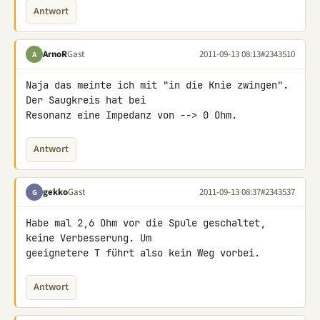
Antwort
ArnoR
Gast
2011-09-13 08:13
#2343510
A
Naja das meinte ich mit "in die Knie zwingen". 
Der Saugkreis hat bei 

Resonanz eine Impedanz von --> 0 Ohm.
Antwort
gekko
Gast
2011-09-13 08:37
#2343537
G
Habe mal 2,6 Ohm vor die Spule geschaltet, 
keine Verbesserung. Um 

geeignetere T führt also kein Weg vorbei.
Antwort