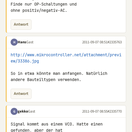
Finde nur OP-Schaltungen und 

ohne positiv/negativ-AC.
Antwort
Hans
Gast
2011-09-07 08:51
#2335763
H
http://www.mikrocontroller.net/attachment/previ
ew/33386.jpg
So in etwa könnte man anfangen. Natürlich 
andere Bauteiltypen verwenden.
Antwort
gekko
Gast
2011-09-07 08:55
#2335770
G
Signal kommt aus einem VCO. Hatte einen 
gefunden, aber der hat 
