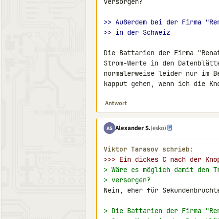
versorgen?

>> Außerdem bei der Firma "Re
>> in der Schweiz
Die Battarien der Firma "Rena
Strom-Werte in den Datenblätt
normalerweise leider nur im B
kapput gehen, wenn ich die Kn
Antwort
Alexander S.
(esko)
AS
Viktor Tarasov schrieb:
>>> Ein dickes C nach der Kno
> Wäre es möglich damit den T
> versorgen?
Nein, eher für Sekundenbruchte
> Die Battarien der Firma "Re