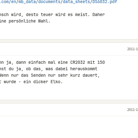
.com/en/mb_data/documents/data_sheets/DS6032.pdf
nsch wird, desto teuer wird es meist. Daher 

ine persönliche Wahl.
2011-1
nn ja, dann einfach mal eine CR2032 mit 150 

hst du ja, ob das, was dabei herauskommt 

Wenn nur das Senden nur sehr kurz dauert, 

t wurde - ein dicker Elko.
2011-1