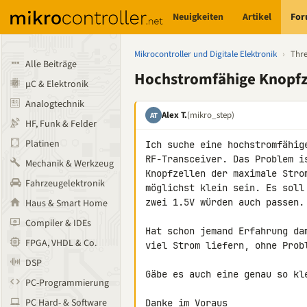
Neuigkeiten
Artikel
Fo
Mikrocontroller und Digitale Elektronik
›
Thr
Alle Beiträge
Hochstromfähige Knopfze
µC & Elektronik
Analogtechnik
Alex T.
(mikro_step)
AT
HF, Funk & Felder
Platinen
Ich suche eine hochstromfähig
RF-Transceiver. Das Problem i
Mechanik & Werkzeug
Knopfzellen der maximale Stro
Fahrzeugelektronik
möglichst klein sein. Es soll
zwei 1.5V würden auch passen.

Haus & Smart Home
Compiler & IDEs
Hat schon jemand Erfahrung da
FPGA, VHDL & Co.
viel Strom liefern, ohne Probl
DSP
Gäbe es auch eine genau so kl
PC-Programmierung
PC Hard- & Software
Danke im Voraus