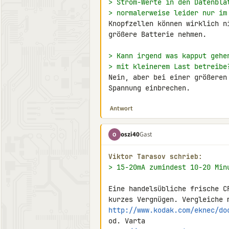
> Strom-Werte in den Datenblä
> normalerweise leider nur im
Knopfzellen können wirklich n
größere Batterie nehmen.

> Kann irgend was kapput gehe
> mit kleinerem Last betreibe
Nein, aber bei einer größeren
Spannung einbrechen.
Antwort
oszi40
Gast
O
Viktor Tarasov schrieb:
> 15-20mA zumindest 10-20 Min
Eine handelsübliche frische C
http://www.kodak.com/eknec/do