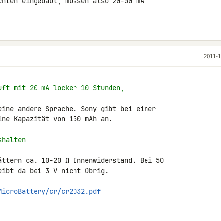
chten eingebaut, müssen also 20-50 mA 

2011-1
uft mit 20 mA locker 10 Stunden,
eine andere Sprache. Sony gibt bei einer 

ne Kapazität von 150 mAh an.

shalten
ättern ca. 10-20 Ω Innenwiderstand. Bei 50 

ibt da bei 3 V nicht übrig.

MicroBattery/cr/cr2032.pdf