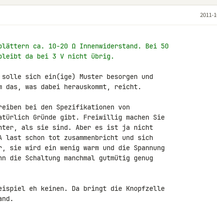
2011-1
blättern ca. 10-20 Ω Innenwiderstand. Bei 50
bleibt da bei 3 V nicht übrig.
 solle sich ein(ige) Muster besorgen und 

m das, was dabei herauskommt, reicht.

reiben bei den Spezifikationen von 

atürlich Gründe gibt. Freiwillig machen Sie 

hter, als sie sind. Aber es ist ja nicht 

A last schon tot zusammenbricht und sich 

r, sie wird ein wenig warm und die Spannung 

nn die Schaltung manchmal gutmütig genug 

eispiel eh keinen. Da bringt die Knopfzelle 

and.