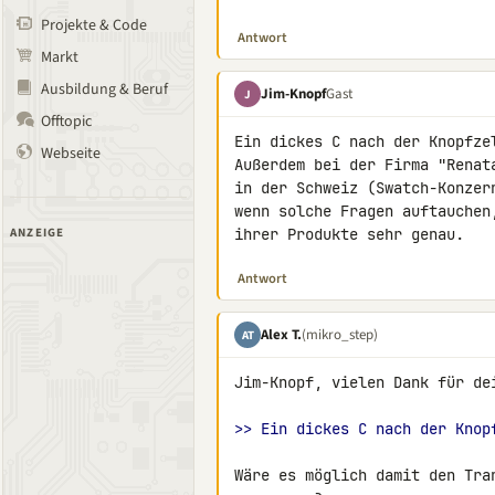
Projekte & Code
Antwort
Markt
Ausbildung & Beruf
Jim-Knopf
Gast
J
Offtopic
Ein dickes C nach der Knopfzel
Webseite
Außerdem bei der Firma "Renata
in der Schweiz (Swatch-Konzer
wenn solche Fragen auftauchen,
ANZEIGE
ihrer Produkte sehr genau.
Antwort
Alex T.
(mikro_step)
AT
Jim-Knopf, vielen Dank für dei
>> Ein dickes C nach der Knop
Wäre es möglich damit den Tra