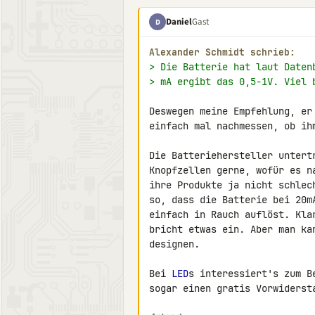
Daniel
Gast
D
Alexander Schmidt schrieb:
> Die Batterie hat laut Daten
> mA ergibt das 0,5-1V. Viel 
Deswegen meine Empfehlung, er
einfach mal nachmessen, ob ih
Die Batteriehersteller untert
Knopfzellen gerne, wofür es n
ihre Produkte ja nicht schlec
so, dass die Batterie bei 20m
einfach in Rauch auflöst. Kla
bricht etwas ein. Aber man ka
designen.

Bei 
LED
s interessiert's zum B
sogar einen gratis Vorwiderst