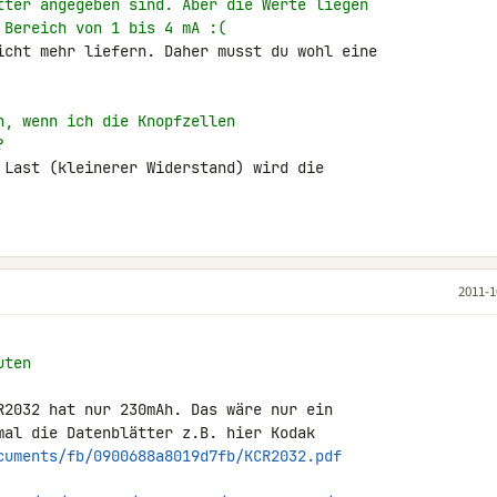
tter angegeben sind. Aber die Werte liegen
 Bereich von 1 bis 4 mA :(
icht mehr liefern. Daher musst du wohl eine 

n, wenn ich die Knopfzellen
?
 Last (kleinerer Widerstand) wird die 

2011-1
uten
R2032 hat nur 230mAh. Das wäre nur ein 

cuments/fb/0900688a8019d7fb/KCR2032.pdf