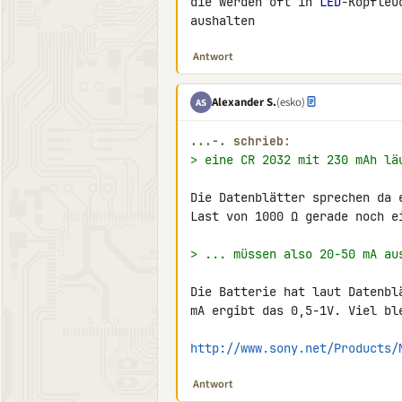
die werden oft in 
LED
-Kopfleu
aushalten
Antwort
Alexander S.
(esko)
AS
...-. schrieb:
> eine CR 2032 mit 230 mAh lä
Die Datenblätter sprechen da 
Last von 1000 Ω gerade noch ei
> ... müssen also 20-50 mA au
Die Batterie hat laut Datenbl
mA ergibt das 0,5-1V. Viel ble
http://www.sony.net/Products/
Antwort