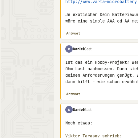
http://www.varta-microbattery
Je exotischer Dein Batteriewu
wäre eine simple AAA od AA me
Antwort
Daniel
Gast
D
Ist das ein Hobby-Projekt? We
Ohm Last nachmessen. Dann sie
deinen Anforderungen genügt. 
dann hilft - wie schon erwähn
Antwort
Daniel
Gast
D
Noch etwas:

Viktor Tarasov schrieb: