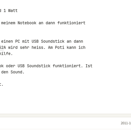
 1 Watt

 meinem Notebook an dann funktioniert 

 einen PC mit USB Soundstick an dann 

52
A wird sehr heiss. Am Poti kann ich 

ilfe.

ok oder USB Soundstick funktioniert. Ist 

den Sound.

.

2011-1