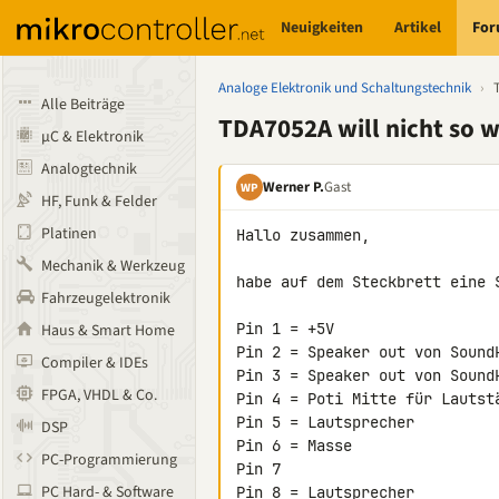
Neuigkeiten
Artikel
Fo
Analoge Elektronik und Schaltungstechnik
›
Alle Beiträge
TDA7052A will nicht so wi
µC & Elektronik
Analogtechnik
Werner P.
Gast
WP
HF, Funk & Felder
Platinen
Hallo zusammen,

Mechanik & Werkzeug
habe auf dem Steckbrett eine 
Fahrzeugelektronik
Pin 1 = +5V

Haus & Smart Home
Pin 2 = Speaker out von Soundk
Compiler & IDEs
Pin 3 = Speaker out von Soundk
FPGA, VHDL & Co.
Pin 4 = Poti Mitte für Lautst
Pin 5 = Lautsprecher

DSP
Pin 6 = Masse

PC-Programmierung
Pin 7

PC Hard- & Software
Pin 8 = Lautsprecher
