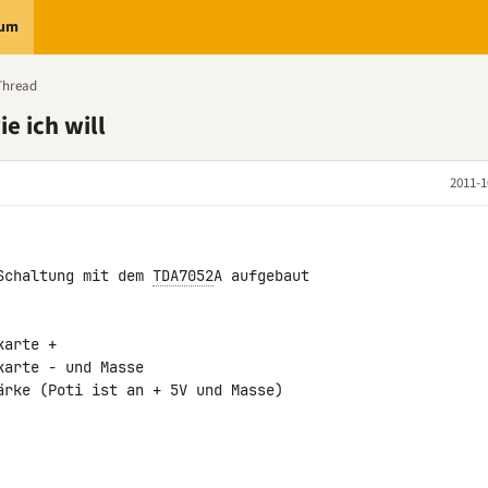
rum
Thread
e ich will
2011-1
Schaltung mit dem 
TDA7052
A aufgebaut

arte +

arte - und Masse

ärke (Poti ist an + 5V und Masse)
