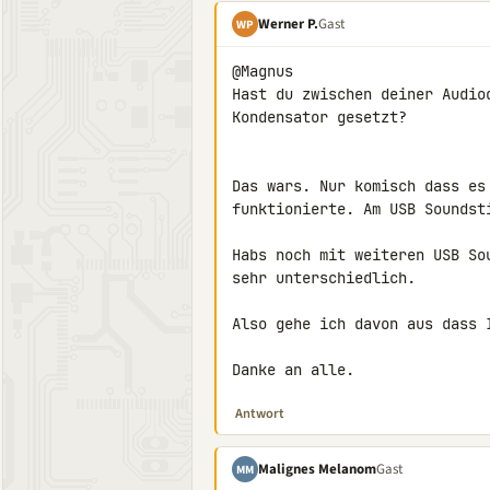
Werner P.
Gast
WP
@Magnus

Hast du zwischen deiner Audio
Kondensator gesetzt?

Das wars. Nur komisch dass es
funktionierte. Am USB Soundsti
Habs noch mit weiteren USB So
sehr unterschiedlich.

Also gehe ich davon aus dass 
Danke an alle.
Antwort
Malignes Melanom
Gast
MM