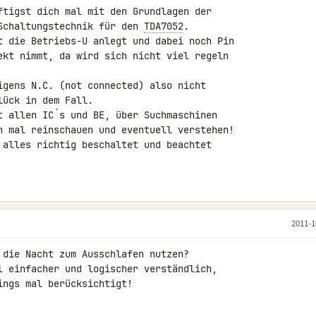
ftigst dich mal mit den Grundlagen der 

Schaltungstechnik für den 
TDA7052
.

t die Betriebs-U anlegt und dabei noch Pin 

ekt nimmt, da wird sich nicht viel regeln 

igens N.C. (not connected) also nicht 

ück in dem Fall.

t allen IC´s und BE, über Suchmaschinen 

h mal reinschauen und eventuell verstehen!

 alles richtig beschaltet und beachtet 

2011-1
 die Nacht zum Ausschlafen nutzen?

l einfacher und logischer verständlich, 

ings mal berücksichtigt!