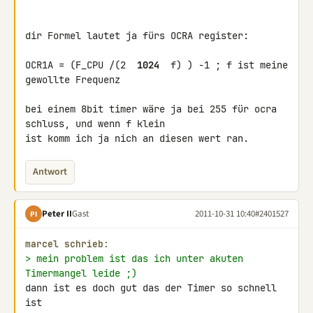
dir Formel lautet ja fürs OCRA register:

OCR1A = (F_CPU /(2 
 1024 
 f) ) -1 ; f ist meine 
gewollte Frequenz

bei einem 8bit timer wäre ja bei 255 für ocra 
schluss, und wenn f klein 

ist komm ich ja nich an diesen wert ran.
Antwort
Peter II
Gast
2011-10-31 10:40
#2401527
PI
marcel schrieb:
> mein problem ist das ich unter akuten 
Timermangel leide ;)
dann ist es doch gut das der Timer so schnell 
ist
