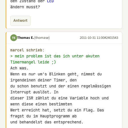
den Zustand der 
LED
ändern musst?
Antwort
Thomas E.
(thomase)
2011-10-31 11:00
#2401543
TE
marcel schrieb:
> mein problem ist das ich unter akuten 
Timermangel leide ;)
Ach was.

Wenn es nur um's Blinken geht, nimmst du 
irgendeinen deiner Timer, den 

du schon benutzt und der einen regelmässigen 
Interrupt auslöst. In 

dieser ISR zählst du eine Variable hoch und 
wenn diese einen bestimmten 

Wert erreicht hat, setzt du ein Flag. Das 
fragst du im Hauptprogramm ab 

und behandelst das entsprechend.
