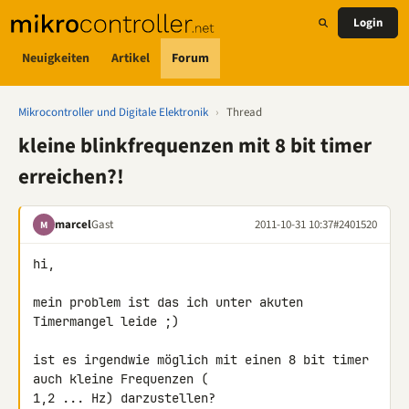
Login
Neuigkeiten
Artikel
Forum
Mikrocontroller und Digitale Elektronik
›
Thread
kleine blinkfrequenzen mit 8 bit timer
erreichen?!
marcel
Gast
2011-10-31 10:37
#2401520
M
hi,

mein problem ist das ich unter akuten 
Timermangel leide ;)

ist es irgendwie möglich mit einen 8 bit timer 
auch kleine Frequenzen ( 

1,2 ... Hz) darzustellen?
