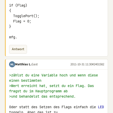
if (Flag)

{

  TogglePort();

  Flag = 0;

}

mfg.
Antwort
Matthias L.
Gast
2011-10-31 11:30
#2401582
ML
>zählst du eine Variable hoch und wenn diese 
einen bestimmten
>Wert erreicht hat, setzt du ein Flag. Das 
fragst du im Hauptprogramm ab
>und behandelst das entsprechend.
Oder statt des Setzen des Flags einfach die 
LED
toggeln. Aber das ist zu 
