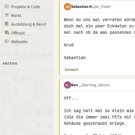
Sebastian H.
(pic_freak)
Projekte & Code
SH
Markt
Wenn du uns mal verraten würd
Ausbildung & Beruf
doch mal ein paar Eckdaten zu
mal nach ob da was passendes d
Offtopic
Webseite
Gruß

Sebastian
ANZEIGE
Antwort
Ben _.
(burning_silicon)
B_
Uff...

Ich sag halt mal so klein wie
(die die immer zwei FETs mit 
Gehäuse geschraubt kriege.
