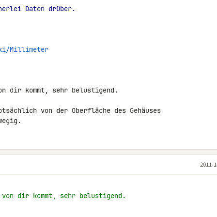
nerlei Daten drüber.
ki/Millimeter
on dir kommt, sehr belustigend.

ptsächlich von der Oberfläche des Gehäuses 

wegig.
2011-1
 von dir kommt, sehr belustigend.