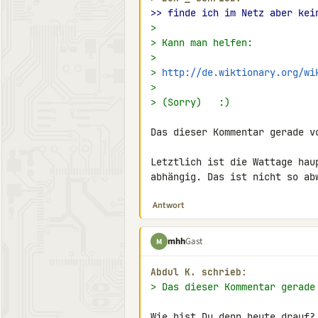
>> finde ich im Netz aber kei
>
> Kann man helfen:
>
> 
http://de.wiktionary.org/wi
>
> (Sorry)   :)
Das dieser Kommentar gerade v
Letztlich ist die Wattage hau
abhängig. Das ist nicht so ab
Antwort
mhh
Gast
M
Abdul K. schrieb:
> Das dieser Kommentar gerade
Wie bist Du denn heute drauf?
