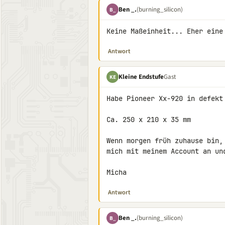
Ben _.
(burning_silicon)
B_
Keine Maßeinheit... Eher eine
Antwort
Kleine Endstufe
Gast
KE
Habe Pioneer Xx-920 in defekt 
Ca. 250 x 210 x 35 mm

Wenn morgen früh zuhause bin,
mich mit meinem Account an und
Micha
Antwort
Ben _.
(burning_silicon)
B_