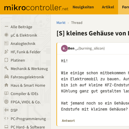
Neuigkeiten
Artikel
Fo
Markt
›
Thread
Alle Beiträge
[S] kleines Gehäuse von
µC & Elektronik
Analogtechnik
Ben _.
(burning_silicon)
B_
HF, Funk & Felder
Platinen
Hi!

Mechanik & Werkzeug
Wie einige schon mitbekommen 
Fahrzeugelektronik
ein Elektromobil zu bauen. Au
bin ich auf kleine KFZ-Endstu
Haus & Smart Home
Kühlung ganz gut gestalten las
Compiler & IDEs
FPGA, VHDL & Co.
Hat jemand noch so ein Gehäus
Endstufe mit kleinem Gehäuse?
DSP
PC-Programmierung
Antwort
PC Hard- & Software