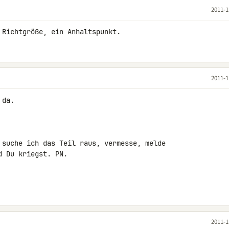
2011-1
 Richtgröße, ein Anhaltspunkt.
2011-1
da.

 suche ich das Teil raus, vermesse, melde 

 Du kriegst. PN.

2011-1