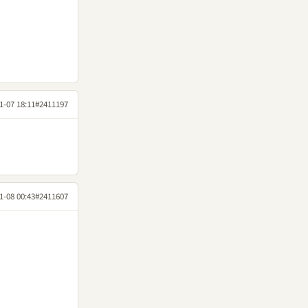
1-07 18:11
#2411197
1-08 00:43
#2411607