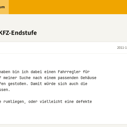
rum
 KFZ-Endstufe
2011-1
haben bin ich dabei einen Fahrregler für 

f meiner Suche nach einem passenden Gehäuse 

fen gestoßen. Damit würde sich auch die 

sen.

e rumliegen, oder vielleicht eine defekte 
