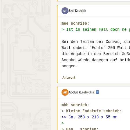
Sni T.
(sniti)
ST
mee schrieb:
> Ist in seinem Fall doch ne 
Bei den Teilen bei Conrad, di
Watt dabei. "Echte" 200 Watt 
die Angabe in dem Bereich äuß
Angabe würde dagegen auf beid
sorgen.
Antwort
Abdul K.
(ehydra)
AK
mhh schrieb:
> 
Kleine Endstufe schrieb:
>> Ca. 250 x 210 x 35 mm
>
> 
Ben 
_
 schrieb: