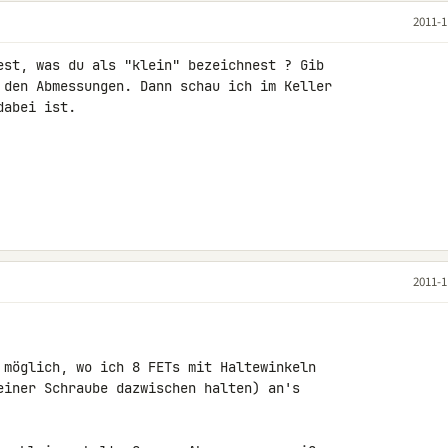
2011-1
est, was du als "klein" bezeichnest ? Gib 

 den Abmessungen. Dann schau ich im Keller 

abei ist.

2011-1
 möglich, wo ich 8 FETs mit Haltewinkeln 

einer Schraube dazwischen halten) an's 
