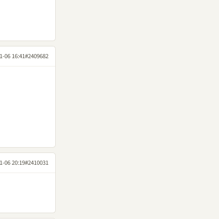
1-06 16:41
#2409682
1-06 20:19
#2410031