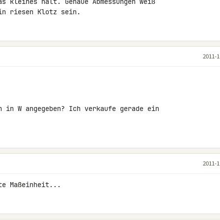
as kleines halt. Genaue Abmessungen weiß 

in riesen Klotz sein.
2011-1
n in W angegeben? Ich verkaufe gerade ein 

2011-1
te Maßeinheit...