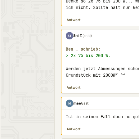
Denke so 2x 75 bis 200 W... w
ich nicht. Sollte halt nur ke
Antwort
Sni T.
(sniti)
ST
Ben 
_
 schrieb:
> 2x 75 bis 200 W.
Werden jetzt Abmessungen scho
Grundstück mit 2000W² ^^
Antwort
mee
Gast
M
Ist in seinem Fall doch ne gu
Antwort