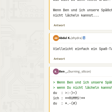
Wenn Ben und ich unsere Späßc
nicht lächeln kannst...
Antwort
Abdul K.
(ehydra)
AK
Vielleicht einfach ein Spaß-T
Antwort
Ben _.
(burning_silicon)
B_
> Wenn Ben und ich unsere Spä
> wenn Du nicht lächeln kanns
du  : >:-)=)

ich : **RUMMS!**

du  : *.-(#)
