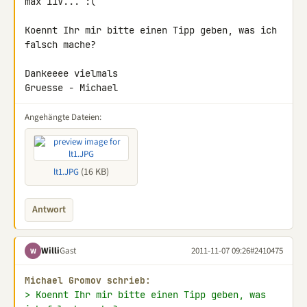
max 11V... :(

Koennt Ihr mir bitte einen Tipp geben, was ich 
falsch mache?

Dankeeee vielmals

Gruesse - Michael
Angehängte Dateien:
(16 KB)
lt1.JPG
Antwort
Willi
Gast
2011-11-07 09:26
#2410475
W
Michael Gromov schrieb:
> Koennt Ihr mir bitte einen Tipp geben, was 