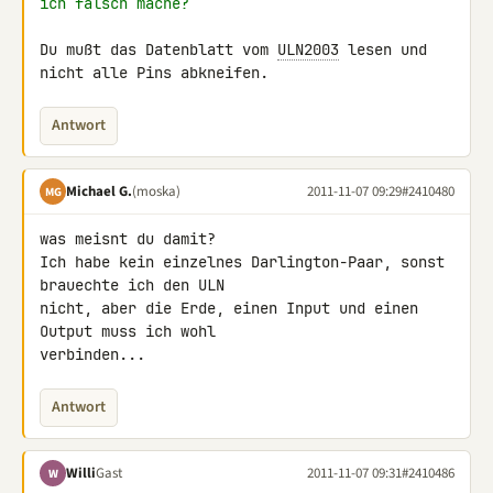
ich falsch mache?
Du mußt das Datenblatt vom 
ULN2003
 lesen und 
nicht alle Pins abkneifen.
Antwort
Michael G.
(moska)
2011-11-07 09:29
#2410480
MG
was meisnt du damit?

Ich habe kein einzelnes Darlington-Paar, sonst 
brauechte ich den ULN 

nicht, aber die Erde, einen Input und einen 
Output muss ich wohl 

verbinden...
Antwort
Willi
Gast
2011-11-07 09:31
#2410486
W