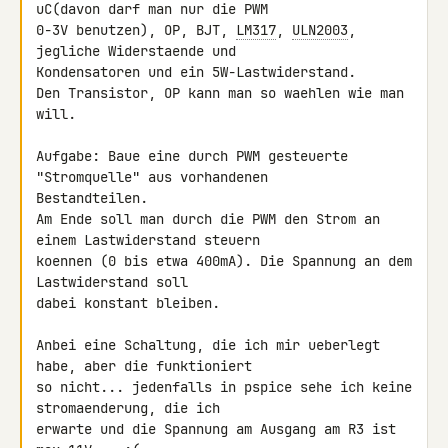
uC(davon darf man nur die PWM 

0-3V benutzen), OP, BJT, 
LM317
, 
ULN2003
, 
jegliche Widerstaende und 

Kondensatoren und ein 5W-Lastwiderstand.

Den Transistor, OP kann man so waehlen wie man 
will.

Aufgabe: Baue eine durch PWM gesteuerte 
"Stromquelle" aus vorhandenen 

Bestandteilen.

Am Ende soll man durch die PWM den Strom an 
einem Lastwiderstand steuern 

koennen (0 bis etwa 400mA). Die Spannung an dem 
Lastwiderstand soll 

dabei konstant bleiben.

Anbei eine Schaltung, die ich mir ueberlegt 
habe, aber die funktioniert 

so nicht... jedenfalls in pspice sehe ich keine 
stromaenderung, die ich 

erwarte und die Spannung am Ausgang am R3 ist 