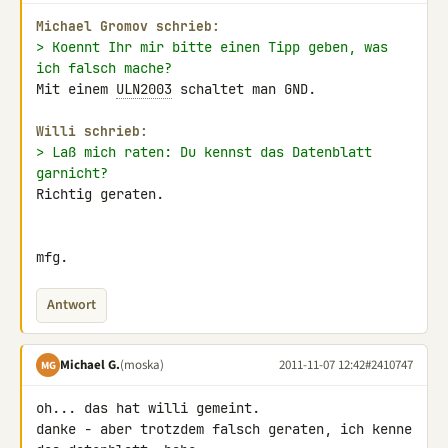
Michael Gromov schrieb:
> Koennt Ihr mir bitte einen Tipp geben, was 
ich falsch mache?
Mit einem 
ULN2003
 schaltet man GND.

Willi schrieb:
> Laß mich raten: Du kennst das Datenblatt 
garnicht?
Richtig geraten.

mfg.
Antwort
Michael G.
(moska)
2011-11-07 12:42
#2410747
MG
oh... das hat willi gemeint.

danke - aber trotzdem falsch geraten, ich kenne 