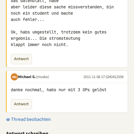
das datenblatt, habe 

aber leider diese sache missverstanden, bin 
noch ein student und mache 

auch fehler...

Ok, habs umgestellt, trotzdem kein gutes 
ergebnis... Die stromsteutung 

klappt immer noch nicht.
Antwort
Michael G.
(moska)
2011-11-08 17:32
#2412556
MG
danke nochmal, habs nur mit 3 OPs gelöst
Antwort
Thread beobachten
Antwort schreiben