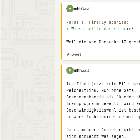
mhh
Gast
M
Rufus Τ. Firefly schrieb:
> Wieso sollte das so sein?
Weil die von Dschunke 13 gesc
Antwort
mhh
Gast
M
Ich finde jetzt kein Bild daz
Reicheltlink. Nur ohne Sata. I
Brennerabhängig bis 4X oder o
Brennprogramm gewählt, wird e
Geschwindigkeitswahl ist besc
schwarz funktioniert er mit o
Da es mehrere Anbieter gibt u
sich schlecht was sagen.