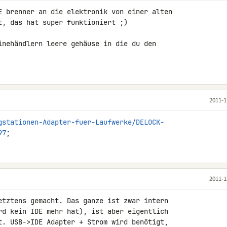
E brenner an die elektronik von einer alten 

t, das hat super funktioniert ;)

inehändlern leere gehäuse in die du den 

2011-1
gstationen-Adapter-fuer-Laufwerke/DELOCK-
97
;
2011-1
etztens gemacht. Das ganze ist zwar intern 

rd kein IDE mehr hat), ist aber eigentlich 

t. USB->IDE Adapter + Strom wird benötigt, 
