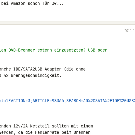
 bei Amazon schon für 3€...
2011-1
len DVD-Brenner extern einzusetzten? USB oder
anche IDE/SATA2USB Adapter (die ohne 

 4x Brenngeschwindigkeit.

html?ACTION=3;ARTICLE=98366;SEARCH=AD%20SATA%2FIDE%20USB
enden 12v/2A Netzteil sollten mit einem 

werden, da die Fehlerrate beim Brennen 
