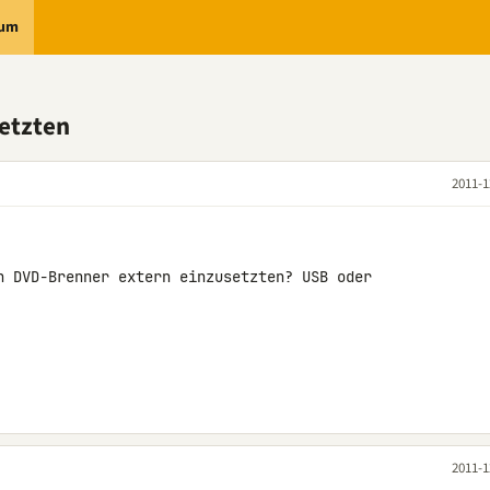
rum
etzten
2011-1
n DVD-Brenner extern einzusetzten? USB oder 

2011-1