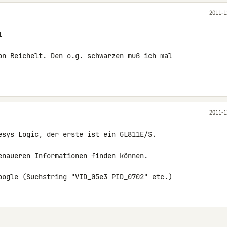
2011-1


on Reichelt. Den o.g. schwarzen muß ich mal 

2011-1
esys Logic, der erste ist ein GL811E/S.

enaueren Informationen finden können.

oogle (Suchstring "VID_05e3 PID_0702" etc.)