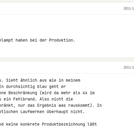
2011-1
hlampt haben bei der Produktion.
2011-1
u. Sieht ähnlich aus wie in meinem 

n durchsichtig blau geht er 

hne Beschränkung (wird da mehr als 4x im 

s ein Fehlbrand. Also nicht die 

hränkt, nur das Ergebnis was rauskommt). In 

ptischen Laufwerken überhaupt nicht.

nd keine konkrete Produktbezeichnung läßt 
