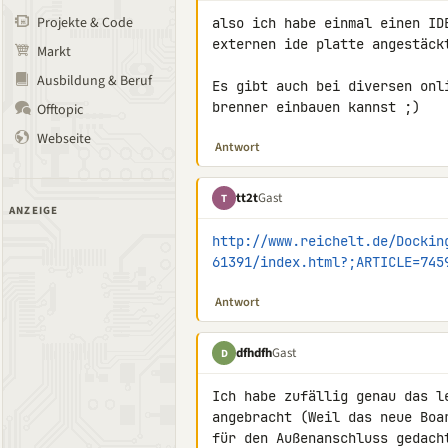
Projekte & Code
also ich habe einmal einen ID
externen ide platte angestäck
Markt
Ausbildung & Beruf
Es gibt auch bei diversen onl
brenner einbauen kannst ;)
Offtopic
Webseite
Antwort
tt2t
Gast
T
ANZEIGE
http://www.reichelt.de/Dockin
61391/index.html?;ARTICLE=745
Antwort
dfhdfh
Gast
D
Ich habe zufällig genau das l
angebracht (Weil das neue Boa
für den Außenanschluss gedach