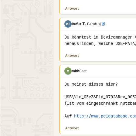
Antwort
Rufus Τ. F.
(rufus)
RΤ
Du könntest im Devicemanager 
herausfinden, welche USB-PATA
Antwort
mhh
Gast
M
Du meinst dieses hier?

USB\Vid_05e3&Pid_0702&Rev_0033
(Ist vom eingeschränkt nutzbar
Auf 
http://www.pcidatabase.co
Antwort