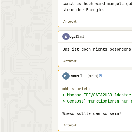
sonst zu hoch wird mangels ge
stehender Energie.
Antwort
egal
Gast
E
Das ist doch nichts besonders
Antwort
Rufus Τ. F.
(rufus)
RΤ
mhh schrieb:
> Manche IDE/SATA2USB Adapter
> Gehäuse) funktionieren nur 
Wieso sollte das so sein?
Antwort