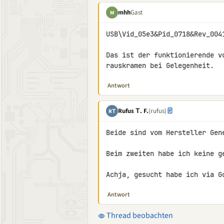
mhh
Gast
M
USB\Vid_05e3&Pid_0718&Rev_0041
Das ist der funktionierende v
rauskramen bei Gelegenheit.
Antwort
Rufus Τ. F.
(rufus)
RΤ
Beide sind vom Hersteller Gen
Beim zweiten habe ich keine g
Achja, gesucht habe ich via G
Antwort
Thread beobachten