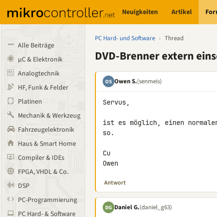
Neuigkeiten
Artikel
Fo
PC Hard- und Software
›
Thread
Alle Beiträge
DVD-Brenner extern eins
µC & Elektronik
Analogtechnik
Owen S.
(senmeis)
OS
HF, Funk & Felder
Platinen
Servus,

Mechanik & Werkzeug
ist es möglich, einen normale
Fahrzeugelektronik
so.

Haus & Smart Home
Cu

Compiler & IDEs
Owen
FPGA, VHDL & Co.
Antwort
DSP
PC-Programmierung
Daniel G.
(daniel_g63)
DG
PC Hard- & Software