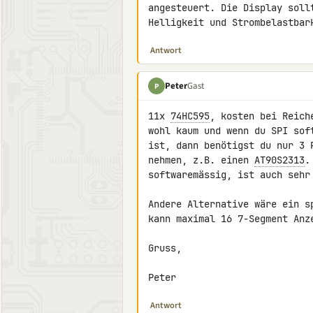
angesteuert. Die Display sollt
Helligkeit und Strombelastbar
Antwort
Peter
Gast
P
11x 
74HC595
, kosten bei Reich
wohl kaum und wenn du SPI sof
ist, dann benötigst du nur 3 
nehmen, z.B. einen 
AT90S2313
.
softwaremässig, ist auch sehr 
Andere Alternative wäre ein s
kann maximal 16 7-Segment Anze
Gruss,

Peter
Antwort