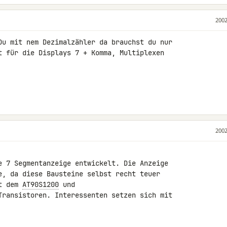
2002
Du mit nem Dezimalzähler da brauchst du nur 

t für die Displays 7 + Komma, Multiplexen 

2002
e 7 Segmentanzeige entwickelt. Die Anzeige 

e, da diese Bausteine selbst recht teuer 

t dem 
AT90S1200
 und

Transistoren. Interessenten setzen sich mit 
