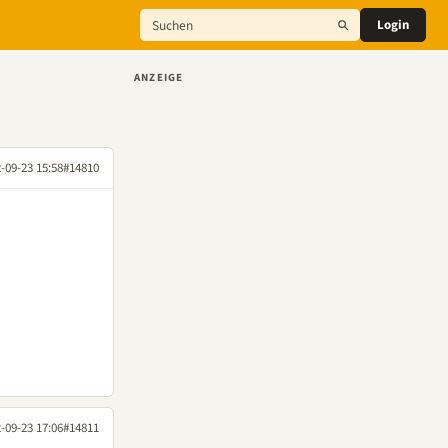
Login
ANZEIGE
-09-23 15:58
#14810
-09-23 17:06
#14811