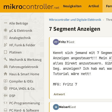
Neuigkeiten
Artikel
Fo
Mikrocontroller und Digitale Elektronik
›
Thr
Alle Beiträge
7 Segment Anzeigen
µC & Elektronik
Analogtechnik
Fritz 7
Gast
F7
HF, Funk & Felder
Platinen
Kennt sich jemand mit 7 Segme
Anzeigen angesteuert!! Mein 
A
Mechanik & Werkzeug
alles Direkt anzusteuern. Gib
Fahrzeugelektronik
Seg. anzeigen? Ich hab mal wa
Tutorial wäre nett!

Haus & Smart Home
Compiler & IDEs
MFG: Fritz 7
FPGA, VHDL & Co.
Antwort
DSP
PC-Programmierung
Meiserl
Gast
M
PC Hard- & Software