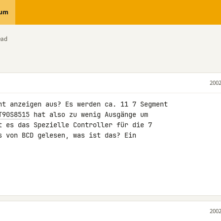
rum
ead
2002
nt anzeigen aus? Es werden ca. 11 7 Segment 

T90S8515
 hat also zu wenig Ausgänge um 

t es das Spezielle Controller für die 7 

s von BCD gelesen, was ist das? Ein 

2002