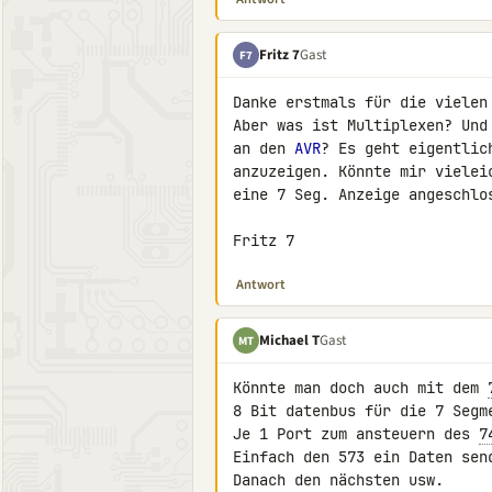
Fritz 7
Gast
F7
Danke erstmals für die vielen 
Aber was ist Multiplexen? Und
an den 
AVR
? Es geht eigentlic
anzuzeigen. Könnte mir vielei
eine 7 Seg. Anzeige angeschlos
Fritz 7
Antwort
Michael T
Gast
MT
Könnte man doch auch mit dem 
8 Bit datenbus für die 7 Segme
Je 1 Port zum ansteuern des 
7
Einfach den 573 ein Daten send
Danach den nächsten usw.
