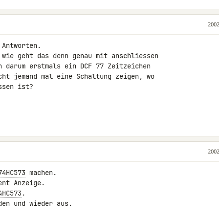
2002
Antworten.

 wie geht das denn genau mit anschliessen 

h darum erstmals ein DCF 77 Zeitzeichen 

cht jemand mal eine Schaltung zeigen, wo 

sen ist?

2002
74HC573
 machen.

nt Anzeige.

4HC573
.

en und wieder aus.
