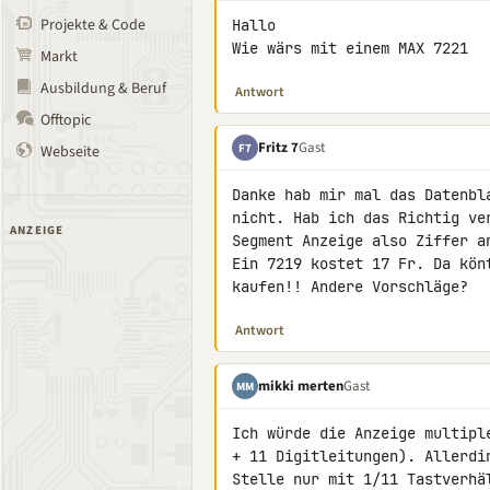
Projekte & Code
Hallo

Wie wärs mit einem MAX 7221
Markt
Ausbildung & Beruf
Antwort
Offtopic
Fritz 7
Gast
F7
Webseite
Danke hab mir mal das Datenbl
nicht. Hab ich das Richtig ve
ANZEIGE
Segment Anzeige also Ziffer a
Ein 7219 kostet 17 Fr. Da kön
kaufen!! Andere Vorschläge?
Antwort
mikki merten
Gast
MM
Ich würde die Anzeige multiple
+ 11 Digitleitungen). Allerdi
Stelle nur mit 1/11 Tastverhäl