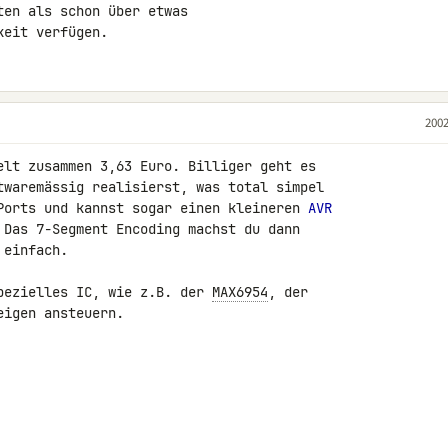
en als schon über etwas

keit verfügen.
2002
elt zusammen 3,63 Euro. Billiger geht es 

twaremässig realisierst, was total simpel 

Ports und kannst sogar einen kleineren 
AVR
 Das 7-Segment Encoding machst du dann 

einfach.

pezielles IC, wie z.B. der 
MAX6954
, der 

igen ansteuern.
