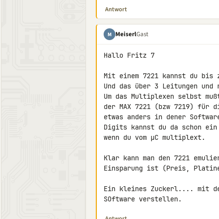
Antwort
Meiserl
Gast
M
Hallo Fritz 7

Mit einem 7221 kannst du bis z
Und das über 3 Leitungen und r
Um das Multiplexen selbst muß
der MAX 7221 (bzw 7219) für d
etwas anders in dener Softwar
Digits kannst du da schon ein
wenn du vom µC multiplext.

Klar kann man den 7221 emulie
Einsparung ist (Preis, Platine
Ein kleines Zuckerl.... mit d
SOftware verstellen.
Antwort