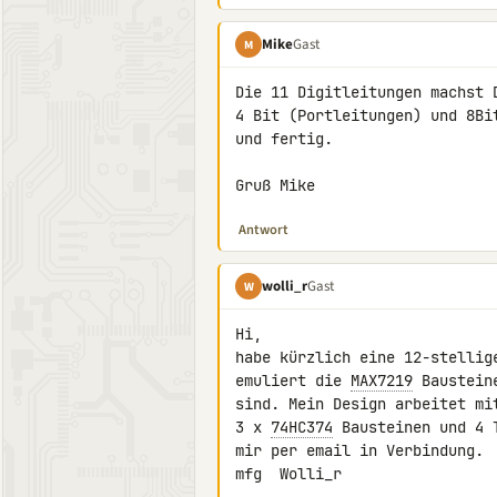
Mike
Gast
M
Die 11 Digitleitungen machst 
4 Bit (Portleitungen) und 8Bi
und fertig.

Gruß Mike
Antwort
wolli_r
Gast
W
Hi,

habe kürzlich eine 12-stellig
emuliert die 
MAX7219
 Baustein
sind. Mein Design arbeitet mi
3 x 
74HC374
 Bausteinen und 4 
mir per email in Verbindung.

mfg  Wolli_r