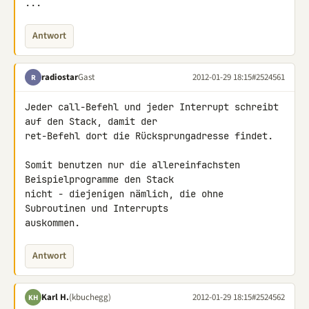
...
Antwort
radiostar
Gast
2012-01-29 18:15
#2524561
R
Jeder call-Befehl und jeder Interrupt schreibt 
auf den Stack, damit der 

ret-Befehl dort die Rücksprungadresse findet.

Somit benutzen nur die allereinfachsten 
Beispielprogramme den Stack 

nicht - diejenigen nämlich, die ohne 
Subroutinen und Interrupts 

auskommen.
Antwort
Karl H.
(kbuchegg)
2012-01-29 18:15
#2524562
KH