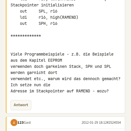
Stackpointer initialisieren

    out     SPL, r16

    ldi     r16, high(RAMEND)

    out     SPH, r16

*************

Viele Programmbeispiele - z.B. die Beispiele 
aus dem Kapitel EEPROM 

verwenden doch garkeinen Stack, SPH und SPL 
werden garnicht dort 

verwendet etc., warum wird das dennoch gemacht? 
Ich setze nun die 

Adresse im Stackpointer auf RAMEND - wozu?
Antwort
123
Gast
2012-01-29 18:12
#2524554
1