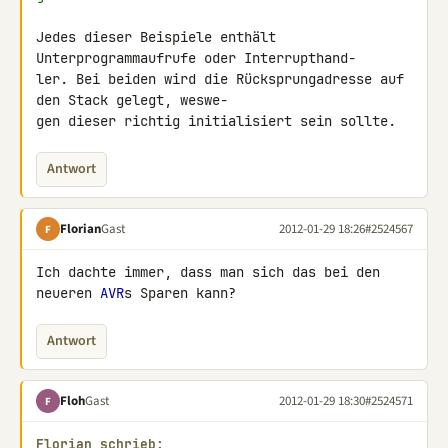
Jedes dieser Beispiele enthält 
Unterprogrammaufrufe oder Interrupthand-

ler. Bei beiden wird die Rücksprungadresse auf 
den Stack gelegt, weswe-

gen dieser richtig initialisiert sein sollte.
Antwort
Florian
Gast
2012-01-29 18:26
#2524567
F
Ich dachte immer, dass man sich das bei den 
neueren 
AVR
s Sparen kann?
Antwort
Floh
Gast
2012-01-29 18:30
#2524571
F
Florian schrieb: