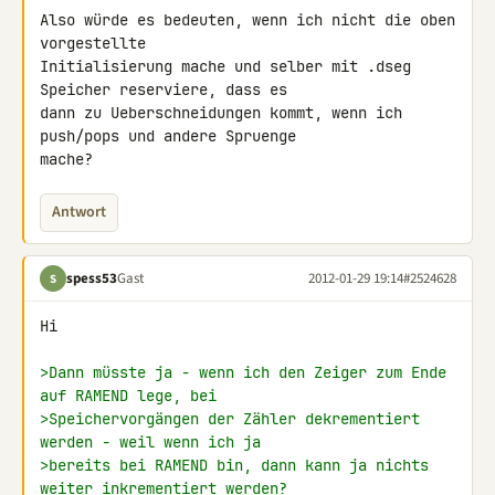
Also würde es bedeuten, wenn ich nicht die oben 
vorgestellte 

Initialisierung mache und selber mit .dseg 
Speicher reserviere, dass es 

dann zu Ueberschneidungen kommt, wenn ich 
push/pops und andere Spruenge 

mache?
Antwort
spess53
Gast
2012-01-29 19:14
#2524628
S
Hi

>Dann müsste ja - wenn ich den Zeiger zum Ende 
auf RAMEND lege, bei
>Speichervorgängen der Zähler dekrementiert 
werden - weil wenn ich ja
>bereits bei RAMEND bin, dann kann ja nichts 
weiter inkrementiert werden?