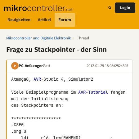
Login
Neuigkeiten
Artikel
Forum
Mikrocontroller und Digitale Elektronik
›
Thread
Frage zu Stackpointer - der Sinn
PC-Anfaenger
Gast
2012-01-29 18:03
#2524545
P
Atmega8, 
AVR
-Studio 4, Simulator2

Viele Beispielprogramme im 
AVR-Tutorial
 fangen 
mit der Initialisierung 

des Stackpointers an:

********************

.CSEG

.org 0

    ldi     r16, low(RAMEND)            ; 