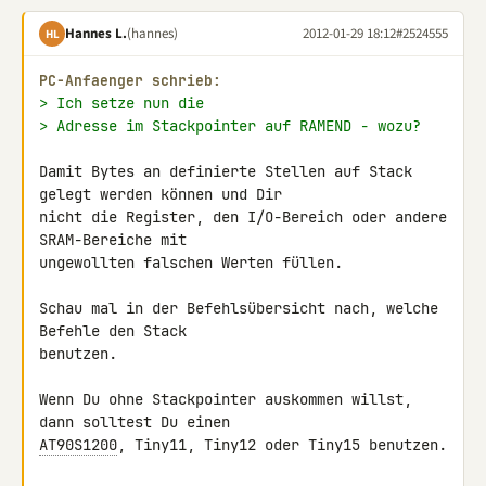
Hannes L.
(hannes)
2012-01-29 18:12
#2524555
HL
PC-Anfaenger schrieb:
> Ich setze nun die
> Adresse im Stackpointer auf RAMEND - wozu?
Damit Bytes an definierte Stellen auf Stack 
gelegt werden können und Dir 

nicht die Register, den I/O-Bereich oder andere 
SRAM-Bereiche mit 

ungewollten falschen Werten füllen.

Schau mal in der Befehlsübersicht nach, welche 
Befehle den Stack 

benutzen.

Wenn Du ohne Stackpointer auskommen willst, 
AT90S1200
, Tiny11, Tiny12 oder Tiny15 benutzen.
