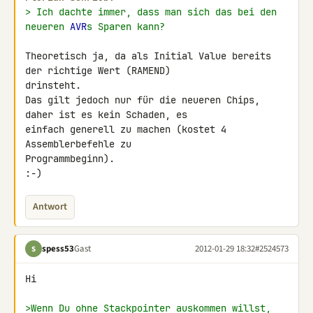
> Ich dachte immer, dass man sich das bei den 
neueren 
AVR
s Sparen kann?
Theoretisch ja, da als Initial Value bereits 
der richtige Wert (RAMEND) 

drinsteht.

Das gilt jedoch nur für die neueren Chips, 
daher ist es kein Schaden, es 

einfach generell zu machen (kostet 4 
Assemblerbefehle zu 

Programmbeginn).

:-)
Antwort
spess53
Gast
2012-01-29 18:32
#2524573
S
Hi

>Wenn Du ohne Stackpointer auskommen willst, 