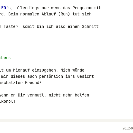
LED
's, allerdings nur wenn das Programm mit 

rd. Beim normalen Ablauf (Run) tut sich 

n Taster, somit bin ich also einen Schritt 

ibers
lt um hierauf einzugehen. Mich würde 

 mir dieses auch persönlich in's Gesicht 

schätzter Freund?

wenn er Dir vermutl. nicht mehr helfen 

lkohol!
2012-0