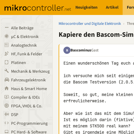
Neuigkeiten
Artikel
Fo
Mikrocontroller und Digitale Elektronik
›
Thr
Alle Beiträge
Kapiere den Bascom-Simu
µC & Elektronik
Analogtechnik
Bascominus
Gast
B
HF, Funk & Felder
Platinen
Einen wunderschönen Tag euch a
Mechanik & Werkzeug
ich versuche mich seit einige
Fahrzeugelektronik
die Bascom Testversion (2.0.5.
Haus & Smart Home
Soweit, so gut, meine kleinen
Compiler & IDEs
erfreulicherweise.

FPGA, VHDL & Co.
Aber wie ist das mit dem Simul
DSP
Ist es möglich darin (fiktive
PC-Programmierung
mit meinem STK500 real kann?

PC Hard- & Software
Gibt es irgendwie eine Möglic