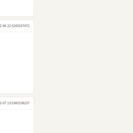
2-06 22:52
#2537472
2-07 13:53
#2538237