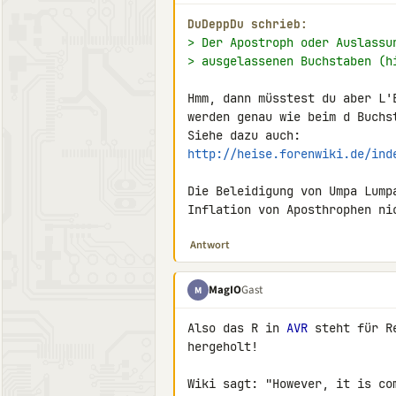
DuDeppDu schrieb:
> Der Apostroph oder Auslassu
> ausgelassenen Buchstaben (h
Hmm, dann müsstest du aber L'
werden genau wie beim d Buchst
http://heise.forenwiki.de/ind
Die Beleidigung von Umpa Lump
Inflation von Aposthrophen ni
Antwort
MagIO
Gast
M
Also das R in 
AVR
 steht für R
hergeholt!

Wiki sagt: "However, it is co