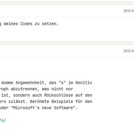
2012-0
g deines Codes zu setzen.
2012-0
 dumme Angewohnheit, das "s" im Genitiv 

roph abzutrennen, was nicht nur 

 ist, sondern auch Rückschlüsse auf den 

ers zulässt. Berühmte Beispiele für den 

oder "Microsoft's neue Software".

fo/