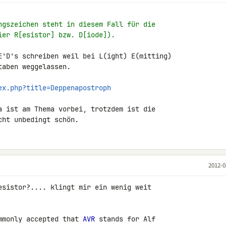
ngszeichen steht in diesem Fall für die
ier R[esistor] bzw. D[iode]).
E'D's schreiben weil bei L(ight) E(mitting) 

aben weggelassen.

ex.php?title=Deppenapostroph
a ist am Thema vorbei, trotzdem ist die 

cht unbedingt schön.
2012-0
esistor?.... klingt mir ein wenig weit 

mmonly accepted that 
AVR
 stands for Alf 
