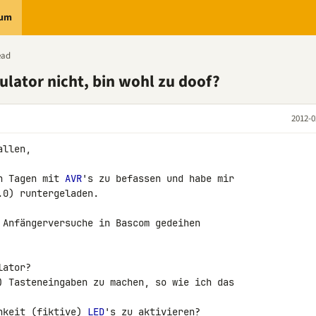
rum
ead
lator nicht, bin wohl zu doof?
2012-0
llen,

n Tagen mit 
AVR
's zu befassen und habe mir 

0) runtergeladen.

 Anfängerversuche in Bascom gedeihen 

ator?

) Tasteneingaben zu machen, so wie ich das 

hkeit (fiktive) 
LED
's zu aktivieren?
