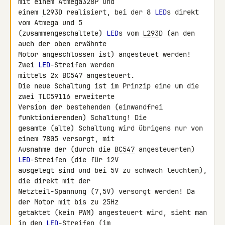
mit einem Atmega328P und 

einem 
L293
D realisiert, bei der 8 
LED
s direkt 
vom Atmega und 5 

(zusammengeschaltete) 
LED
s vom 
L293
D (an den 
auch der oben erwähnte 

Motor angeschlossen ist) angesteuet werden! 
Zwei 
LED
-Streifen werden 

mittels 2x 
BC547
 angesteuert.

Die neue Schaltung ist im Prinzip eine um die 
zwei 
TLC59116
 erweiterte 

Version der bestehenden (einwandfrei 
funktionierenden) Schaltung! Die 

gesamte (alte) Schaltung wird übrigens nur von 
einem 7805 versorgt, mit 

Ausnahme der (durch die 
BC547
 angesteuerten) 
LED
-Streifen (die für 12V 

ausgelegt sind und bei 5V zu schwach leuchten), 
die direkt mit der 

Netzteil-Spannung (7,5V) versorgt werden! Da 
der Motor mit bis zu 25Hz 

getaktet (kein PWM) angesteuert wird, sieht man 
in den 
LED
-Streifen (im 
