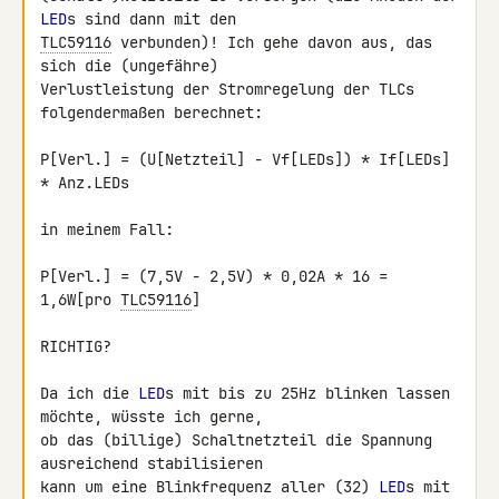
LED
TLC59116
 verbunden)! Ich gehe davon aus, das 
sich die (ungefähre) 

Verlustleistung der Stromregelung der TLCs 
folgendermaßen berechnet:

P[Verl.] = (U[Netzteil] - Vf[LEDs]) * If[LEDs] 
* Anz.LEDs

in meinem Fall:

P[Verl.] = (7,5V - 2,5V) * 0,02A * 16 = 
1,6W[pro 
TLC59116
]

RICHTIG?

Da ich die 
LED
s mit bis zu 25Hz blinken lassen 
möchte, wüsste ich gerne, 

ob das (billige) Schaltnetzteil die Spannung 
ausreichend stabilisieren 

kann um eine Blinkfrequenz aller (32) 
LED
s mit 