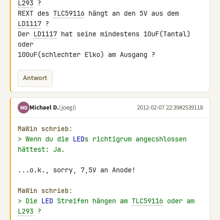
L293
 ?

REXT des 
TLC59116
 hängt an den 5V aus dem 
LD1117
 ?

Der 
LD1117
 hat seine mindestens 10uF(Tantal) 
oder

100uF(schlechter Elko) am Ausgang ?
Antwort
Michael D.
(joegi)
2012-02-07 22:39
#2539118
MD
MaWin schrieb:
> Wenn du die 
LED
s richtigrum angecshlossen 
hättest: Ja.
...o.k., sorry, 7,5V an Anode!

MaWin schrieb:
> Die 
LED
 Streifen hängen am 
TLC59116
 oder am 
L293
 ?