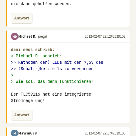
die dann geholfen werden.
Antwort
Michael D.
(joegi)
2012-02-07 22:12
#2539102
MD
dani swss schrieb:
> Michael D. schrieb:
>> Kathoden der) 
LED
s mit den 7,5V des
>> (Schalt-)Netzteils zu versorgen
>
> Wie soll das denn funktionieren?
Der 
TLC59116
 hat eine integrierte 
Stromregelung!
Antwort
MaWin
Gast
2012-02-07 22:17
#2539105
M