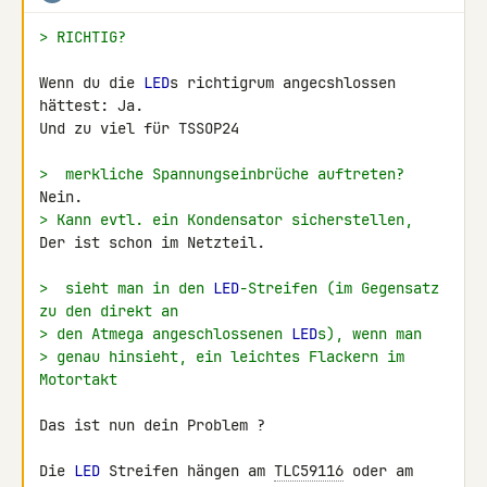
> RICHTIG?
Wenn du die 
LED
s richtigrum angecshlossen 
hättest: Ja.

Und zu viel für TSSOP24

>  merkliche Spannungseinbrüche auftreten?
> Kann evtl. ein Kondensator sicherstellen,
Der ist schon im Netzteil.

>  sieht man in den 
LED
-Streifen (im Gegensatz 
zu den direkt an
> den Atmega angeschlossenen 
LED
s), wenn man
> genau hinsieht, ein leichtes Flackern im 
Motortakt
Das ist nun dein Problem ?

Die 
LED
 Streifen hängen am 
TLC59116
 oder am 