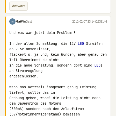
Antwort
MaWin
Gast
2012-02-07 23:14
#2539146
M
Und was war jetzt dein Problem ?

In der alten Schaaltung, die 12V 
LED
 Streifen 
an 7.5V anschliesst, 

flackert's, ja und, kein Wunder, aber genau den 
Teil übernimmst du nicht 

in die neue Schaltung, sondern dort sind 
LED
s 
an Stromregelung 

angeschlossen.

Wenn das Netzteil insgesamt genug Leistung 
liefert, sollte das in 

Ordnung gehen, wobei die Leistung nicht nach 
dem Dauerstrom des Motors 

(300mA) sondern nach dem Anlaufstrom 
(5V/Motorinnenwiderstand) bemessen 
