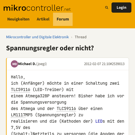
Login
Neuigkeiten
Artikel
Forum
Mikrocontroller und Digitale Elektronik
›
Thread
Spannungsregler oder nicht?
Michael D.
(joegi)
2012-02-07 21:10
#2539013
MD
Hallo,

ich (Anfänger) möchte in einer Schaltung zwei 
TLC59116
 (LED-Treiber) mit 

einem Atmega328P ansteuern! Bisher habe ich vor 
die Spannungsversorgung 

des Atmega und der 
TLC59116
 über einen 
LM1117
MP5 (Spannungsregler) zu 

realisieren und die (Kathoden der) 
LED
s mit den 
7,5V des 

(Schalt-)Netzteils zu versorgen (die Anoden der 