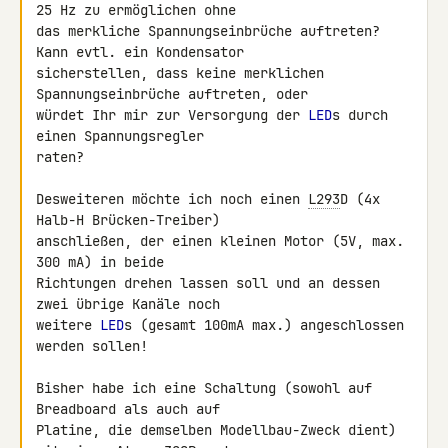
25 Hz zu ermöglichen ohne 

das merkliche Spannungseinbrüche auftreten? 
Kann evtl. ein Kondensator 

sicherstellen, dass keine merklichen 
Spannungseinbrüche auftreten, oder 

würdet Ihr mir zur Versorgung der 
LED
s durch 
einen Spannungsregler 

raten?

Desweiteren möchte ich noch einen 
L293
D (4x 
Halb-H Brücken-Treiber) 

anschließen, der einen kleinen Motor (5V, max. 
300 mA) in beide 

Richtungen drehen lassen soll und an dessen 
zwei übrige Kanäle noch 

weitere 
LED
s (gesamt 100mA max.) angeschlossen 
werden sollen!

Bisher habe ich eine Schaltung (sowohl auf 
Breadboard als auch auf 

Platine, die demselben Modellbau-Zweck dient) 