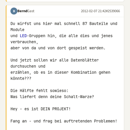
Bernd
Gast
2012-02-07 21:42
#2539066
B
Du wirfst uns hier mal schnell 87 Bauteile und 
Module

und 
LED
-Gruppen hin, die alle dies und jenes 
verbrauchen,

aber von da und von dort gespeist werden.

Und jetzt sollen wir alle Datenblätter 
durchsuchen und

erzählen, ob es in dieser Kombination gehen 
könnte???

Die Hälfte fehlt sowieso:

Was liefert denn deine Schalt-Warze?

Hey - es ist DEIN PROJEKT!

Fang an - und frag bei auftretenden Problemen!