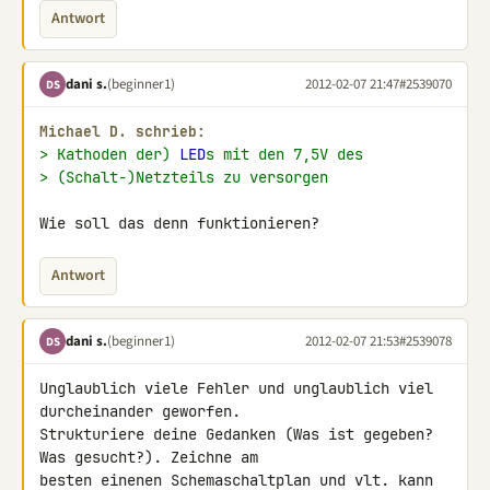
Antwort
dani s.
(beginner1)
2012-02-07 21:47
#2539070
DS
Michael D. schrieb:
> Kathoden der) 
LED
s mit den 7,5V des
> (Schalt-)Netzteils zu versorgen
Wie soll das denn funktionieren?
Antwort
dani s.
(beginner1)
2012-02-07 21:53
#2539078
DS
Unglaublich viele Fehler und unglaublich viel 
durcheinander geworfen.

Strukturiere deine Gedanken (Was ist gegeben? 
Was gesucht?). Zeichne am 

besten einenen Schemaschaltplan und vlt. kann 