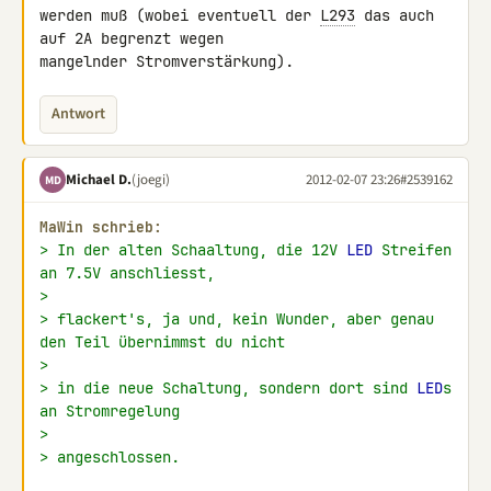
werden muß (wobei eventuell der 
L293
 das auch 
auf 2A begrenzt wegen 

mangelnder Stromverstärkung).
Antwort
Michael D.
(joegi)
2012-02-07 23:26
#2539162
MD
MaWin schrieb:
> In der alten Schaaltung, die 12V 
LED
 Streifen 
an 7.5V anschliesst,
>
> flackert's, ja und, kein Wunder, aber genau 
den Teil übernimmst du nicht
>
> in die neue Schaltung, sondern dort sind 
LED
s 
an Stromregelung
>
> angeschlossen.