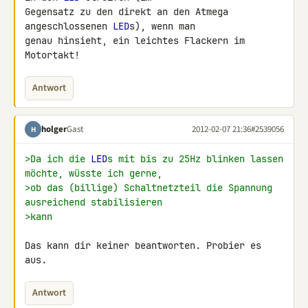
Gegensatz zu den direkt an den Atmega 
angeschlossenen 
LED
s), wenn man 

genau hinsieht, ein leichtes Flackern im 
Motortakt!
Antwort
holger
Gast
2012-02-07 21:36
#2539056
H
>Da ich die 
LED
s mit bis zu 25Hz blinken lassen 
möchte, wüsste ich gerne,
>ob das (billige) Schaltnetzteil die Spannung 
ausreichend stabilisieren
>kann
Das kann dir keiner beantworten. Probier es 
aus.
Antwort