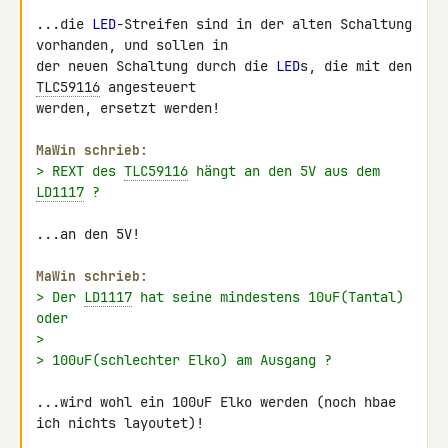
...die 
LED
-Streifen sind in der alten Schaltung 
vorhanden, und sollen in 

der neuen Schaltung durch die 
LED
s, die mit den 
TLC59116
 angesteuert 

werden, ersetzt werden!

MaWin schrieb:
> REXT des 
TLC59116
 hängt an den 5V aus dem 
LD1117
 ?
...an den 5V!

MaWin schrieb:
> Der 
LD1117
 hat seine mindestens 10uF(Tantal) 
oder
>
> 100uF(schlechter Elko) am Ausgang ?
...wird wohl ein 100uF Elko werden (noch hbae 
ich nichts layoutet)!