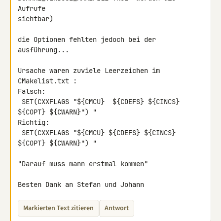
Aufrufe 

sichtbar)

die Optionen fehlten jedoch bei der 
ausführung...

Ursache waren zuviele Leerzeichen im 
CMakelist.txt :

Falsch:

 SET(CXXFLAGS "${CMCU}  ${CDEFS} ${CINCS} 
${COPT} ${CWARN}") "

Richtig:

 SET(CXXFLAGS "${CMCU} ${CDEFS} ${CINCS} 
${COPT} ${CWARN}") "

"Darauf muss mann erstmal kommen"

Besten Dank an Stefan und Johann
Markierten Text zitieren
Antwort