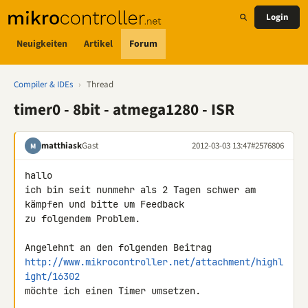
Login
Neuigkeiten
Artikel
Forum
Compiler & IDEs
›
Thread
timer0 - 8bit - atmega1280 - ISR
matthiask
Gast
2012-03-03 13:47
#2576806
M
hallo

ich bin seit nunmehr als 2 Tagen schwer am 
kämpfen und bitte um Feedback 

zu folgendem Problem.

http://www.mikrocontroller.net/attachment/highl
ight/16302
möchte ich einen Timer umsetzen.
