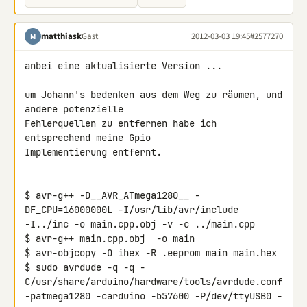
matthiask
Gast
2012-03-03 19:45
#2577270
M
anbei eine aktualisierte Version ...

um Johann's bedenken aus dem Weg zu räumen, und 
andere potenzielle 

Fehlerquellen zu entfernen habe ich 
entsprechend meine Gpio 

Implementierung entfernt.

$ avr-g++ -D__AVR_ATmega1280__ -
DF_CPU=16000000L -I/usr/lib/avr/include 

-I../inc -o main.cpp.obj -v -c ../main.cpp

$ avr-g++ main.cpp.obj  -o main

$ avr-objcopy -O ihex -R .eeprom main main.hex

$ sudo avrdude -q -q -
C/usr/share/arduino/hardware/tools/avrdude.conf 

-patmega1280 -carduino -b57600 -P/dev/ttyUSB0 -