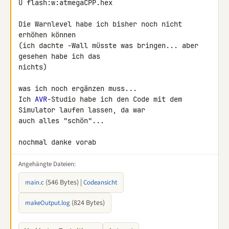
U flash:w:atmegaCPP.hex

Die Warnlevel habe ich bisher noch nicht 
erhöhen können

(ich dachte -Wall müsste was bringen... aber 
gesehen habe ich das 

nichts)

was ich noch ergänzen muss...

Ich 
AVR
-Studio habe ich den Code mit dem 
Simulator laufen lassen, da war 

auch alles "schön"...

nochmal danke vorab
Angehängte Dateien:
(546 Bytes) |
main.c
Codeansicht
(824 Bytes)
makeOutput.log