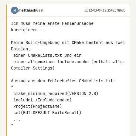
matthiask
Gast
2012-03-04 19:35
#2578685
M
Ich muss meine erste Fehlerursache 
korrigieren...

Meine Build-Umgebung mit CMake besteht aus zwei 
Dateien,

 einer CMakeLists.txt und ein

 einer allgemeinen Include.cmake (enthält allg. 
Compiler-Settings)

Auszug aus dem fehlerhaftes CMakeLists.txt:

"

 cmake_minimum_required(VERSION 2.8)

 include(./Include.cmake)

 Project(ProjectName)

 set(BUILDRESULT BuildResult)

 ...

"
