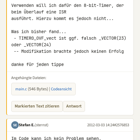
Verwenden will ich dafür den 8-bit-Timer, der 
beim Überlauf eine ISR 

ausführt. Hierzu kommt es jedoch nicht...

Was ich bisher fand...

 - TIMER0_OVF_vect ist ggf. falsch _VECTOR(23) 
oder _VECTOR(24)

 -- Modifikation brachte jedoch keinen Erfolg

danke für jeden tippe
Angehängte Dateien:
(546 Bytes) |
main.c
Codeansicht
Markierten Text zitieren
Antwort
Stefan E.
(sternst)
2012-03-03 14:24
#2576853
SE
Im Code kann ich kein Problem sehen.
