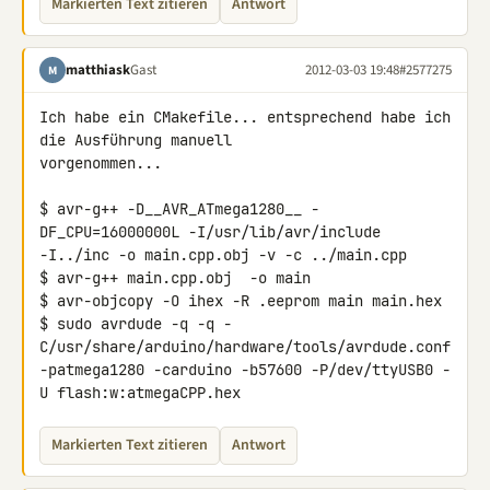
Markierten Text zitieren
Antwort
matthiask
Gast
2012-03-03 19:48
#2577275
M
Ich habe ein CMakefile... entsprechend habe ich 
die Ausführung manuell 

vorgenommen...

$ avr-g++ -D__AVR_ATmega1280__ -
DF_CPU=16000000L -I/usr/lib/avr/include 

-I../inc -o main.cpp.obj -v -c ../main.cpp

$ avr-g++ main.cpp.obj  -o main

$ avr-objcopy -O ihex -R .eeprom main main.hex

$ sudo avrdude -q -q -
C/usr/share/arduino/hardware/tools/avrdude.conf 

-patmega1280 -carduino -b57600 -P/dev/ttyUSB0 -
U flash:w:atmegaCPP.hex
Markierten Text zitieren
Antwort