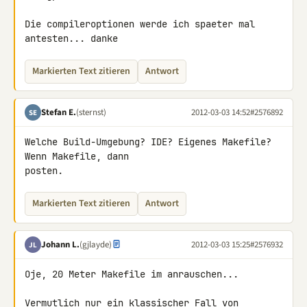
Die compileroptionen werde ich spaeter mal 
antesten... danke
Markierten Text zitieren
Antwort
Stefan E.
(sternst)
2012-03-03 14:52
#2576892
SE
Welche Build-Umgebung? IDE? Eigenes Makefile? 
Wenn Makefile, dann 

posten.
Markierten Text zitieren
Antwort
Johann L.
(gjlayde)
2012-03-03 15:25
#2576932
JL
Oje, 20 Meter Makefile im anrauschen...

Vermutlich nur ein klassischer Fall von 