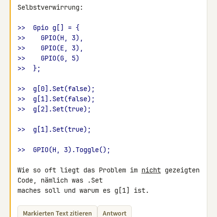
Selbstverwirrung:

>>  Gpio g[] = {
>>    GPIO(H, 3),
>>    GPIO(E, 3),
>>    GPIO(G, 5)
>>  };
>>  g[0].Set(false);
>>  g[1].Set(false);
>>  g[2].Set(true);
>>  g[1].Set(true);
>>  GPIO(H, 3).Toggle();
Wie so oft liegt das Problem im 
nicht
 gezeigten 
Code, nämlich was .Set 

maches soll und warum es g[1] ist.
Markierten Text zitieren
Antwort