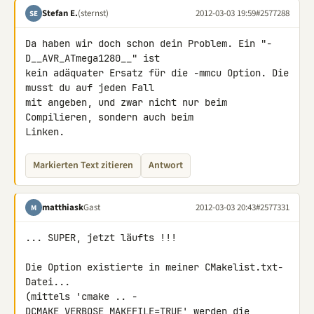
Stefan E.
(sternst)
2012-03-03 19:59
#2577288
SE
Da haben wir doch schon dein Problem. Ein "-
D__AVR_ATmega1280__" ist 

kein adäquater Ersatz für die -mmcu Option. Die 
musst du auf jeden Fall 

mit angeben, und zwar nicht nur beim 
Compilieren, sondern auch beim 

Linken.
Markierten Text zitieren
Antwort
matthiask
Gast
2012-03-03 20:43
#2577331
M
... SUPER, jetzt läufts !!!

Die Option existierte in meiner CMakelist.txt-
Datei...

(mittels 'cmake .. -
DCMAKE_VERBOSE_MAKEFILE=TRUE' werden die 