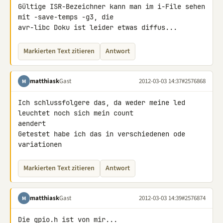
Gültige ISR-Bezeichner kann man im i-File sehen 
mit -save-temps -g3, die 

avr-libc Doku ist leider etwas diffus...
Markierten Text zitieren
Antwort
matthiask
Gast
2012-03-03 14:37
#2576868
M
Ich schlussfolgere das, da weder meine led 
leuchtet noch sich mein count 

aendert

Getestet habe ich das in verschiedenen ode 
variationen
Markierten Text zitieren
Antwort
matthiask
Gast
2012-03-03 14:39
#2576874
M
Die gpio.h ist von mir...
