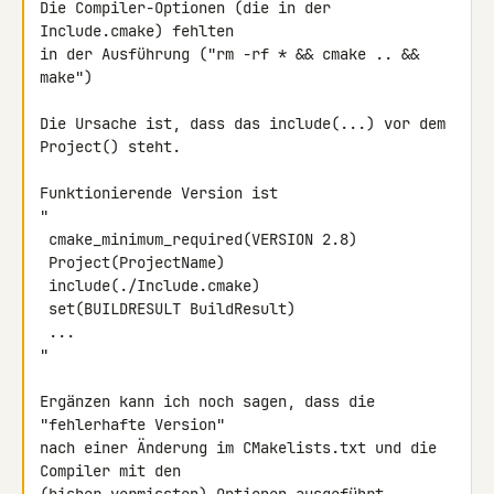
Die Compiler-Optionen (die in der 
Include.cmake) fehlten

in der Ausführung ("rm -rf * && cmake .. && 
make")

Die Ursache ist, dass das include(...) vor dem 
Project() steht.

Funktionierende Version ist

"

 cmake_minimum_required(VERSION 2.8)

 Project(ProjectName)

 include(./Include.cmake)

 set(BUILDRESULT BuildResult)

 ...

"

Ergänzen kann ich noch sagen, dass die 
"fehlerhafte Version"

nach einer Änderung im CMakelists.txt und die 
Compiler mit den
