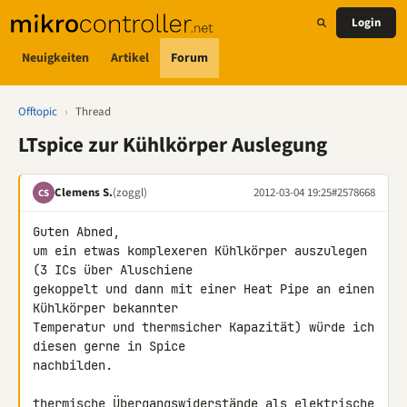
Login
Neuigkeiten
Artikel
Forum
Offtopic
›
Thread
LTspice zur Kühlkörper Auslegung
Clemens S.
(zoggl)
2012-03-04 19:25
#2578668
CS
Guten Abned,

um ein etwas komplexeren Kühlkörper auszulegen 
(3 ICs über Aluschiene 

gekoppelt und dann mit einer Heat Pipe an einen 
Kühlkörper bekannter 

Temperatur und thermsicher Kapazität) würde ich 
diesen gerne in Spice 

nachbilden.

thermische Übergangswiderstände als elektrische 