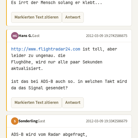
Es irrt der Mensch solang er klebt...
Markierten Text zitieren
Antwort
Hans G.
Gast
2012-03-09 19:27
#2586675
HG
http://www.flightradar24.com
 ist toll, aber 
leider zu ungenau. die 

Flughöhe, wird nur alle paar Sekunden 
aktualisiert.

ist das bei ADS-B auch so. in welchen Takt wird 
da das Signal gesendet?
Markierten Text zitieren
Antwort
Sonderling
Gast
2012-03-09 19:33
#2586679
S
ADS-B wird vom Radar abgefragt,
