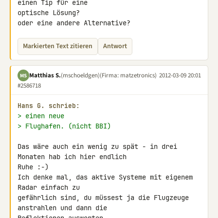
einen Tip für eine 

optische Lösung?

oder eine andere Alternative?
Markierten Text zitieren
Antwort
Matthias S.
(mschoeldgen)
(Firma: matzetronics)
2012-03-09 20:01
MS
#2586718
Hans G. schrieb:
> einen neue
> Flughafen. (nicht BBI)
Das wäre auch ein wenig zu spät - in drei 
Monaten hab ich hier endlich 

Ruhe :-)

Ich denke mal, das aktive Systeme mit eigenem 
Radar einfach zu 

gefährlich sind, du müssest ja die Flugzeuge 
anstrahlen und dann die 
