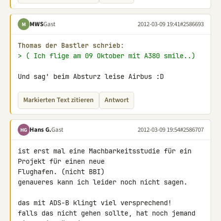
MWS
Gast
2012-03-09 19:41
#2586693
M
Thomas der Bastler schrieb:
> ( Ich flige am 09 Oktober mit A380 smile..)
Und sag' beim Absturz leise Airbus :D
Markierten Text zitieren
Antwort
Hans G.
Gast
2012-03-09 19:54
#2586707
HG
ist erst mal eine Machbarkeitsstudie für ein 
Projekt für einen neue 

Flughafen. (nicht BBI)

genaueres kann ich leider noch nicht sagen.

das mit ADS-B klingt viel versprechend!

falls das nicht gehen sollte, hat noch jemand 