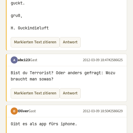
guckt.

gruß,

H. Guckindieluft
Markierten Text zitieren
Antwort
abc123
Gast
2012-03-09 18:47
#2586625
A
Bist du Terrorist? Oder anders gefragt: Wozu 
braucht man sowas?
Markierten Text zitieren
Antwort
Oliver
Gast
2012-03-09 18:50
#2586629
O
Gibt es als app fürs iphone.
