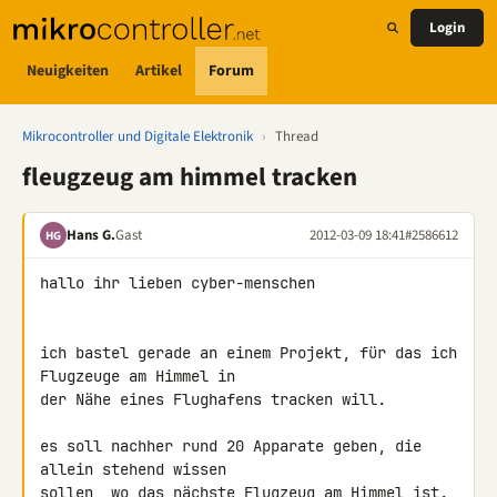
Login
Neuigkeiten
Artikel
Forum
Mikrocontroller und Digitale Elektronik
›
Thread
fleugzeug am himmel tracken
Hans G.
Gast
2012-03-09 18:41
#2586612
HG
hallo ihr lieben cyber-menschen

ich bastel gerade an einem Projekt, für das ich 
Flugzeuge am Himmel in 

der Nähe eines Flughafens tracken will.

es soll nachher rund 20 Apparate geben, die 
allein stehend wissen 

sollen, wo das nächste Flugzeug am Himmel ist.
