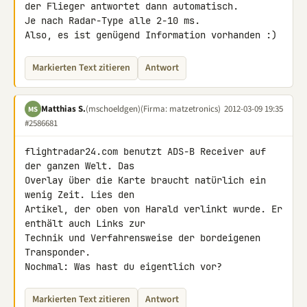
der Flieger antwortet dann automatisch.

Je nach Radar-Type alle 2-10 ms.

Also, es ist genügend Information vorhanden :)
Markierten Text zitieren
Antwort
Matthias S.
(mschoeldgen)
(Firma: matzetronics)
2012-03-09 19:35
MS
#2586681
flightradar24.com benutzt ADS-B Receiver auf 
der ganzen Welt. Das 

Overlay über die Karte braucht natürlich ein 
wenig Zeit. Lies den 

Artikel, der oben von Harald verlinkt wurde. Er 
enthält auch Links zur 

Technik und Verfahrensweise der bordeigenen 
Transponder.

Nochmal: Was hast du eigentlich vor?
Markierten Text zitieren
Antwort