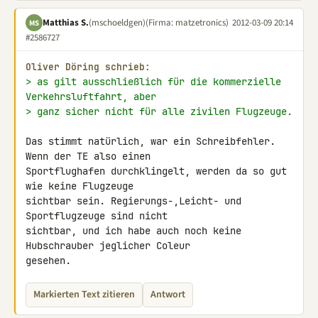
Matthias S.
(mschoeldgen)
(Firma: matzetronics)
2012-03-09 20:14
MS
#2586727
Oliver Döring schrieb:
> as gilt ausschließlich für die kommerzielle 
Verkehrsluftfahrt, aber
> ganz sicher nicht für alle zivilen Flugzeuge.
Das stimmt natürlich, war ein Schreibfehler. 
Wenn der TE also einen 

Sportflughafen durchklingelt, werden da so gut 
wie keine Flugzeuge 

sichtbar sein. Regierungs-,Leicht- und 
Sportflugzeuge sind nicht 

sichtbar, und ich habe auch noch keine 
Hubschrauber jeglicher Coleur 

gesehen.
Markierten Text zitieren
Antwort