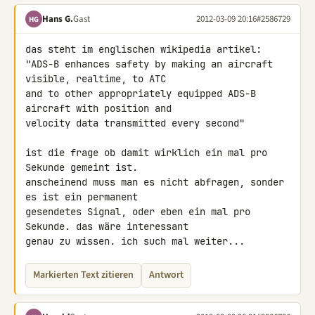
Hans G.
Gast
2012-03-09 20:16
#2586729
HG
das steht im englischen wikipedia artikel:

"ADS-B enhances safety by making an aircraft 
visible, realtime, to ATC 

and to other appropriately equipped ADS-B 
aircraft with position and 

velocity data transmitted every second"

ist die frage ob damit wirklich ein mal pro 
Sekunde gemeint ist.

anscheinend muss man es nicht abfragen, sonder 
es ist ein permanent 

gesendetes Signal, oder eben ein mal pro 
Sekunde. das wäre interessant 

genau zu wissen. ich such mal weiter...
Markierten Text zitieren
Antwort