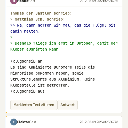
Harald
Gast
2012-03-09 20:21
#2586736
H
Thomas der Bastler schrieb:
> 
Matthias Sch. schrieb:
>> Na, dann hoffen wir mal, das die Flügel bis 
dahin halten.
>
> Deshalb fliege ich erst im Oktober, damit der 
Kleber aushärten kann
/klugscheiß an

Es sind laminierte Duromere Teile die 
Mikrorisse bekommen haben, sowie 

Strukturelemente aus Aluminium. Keine 
Klebestelle ist betroffen.

/klugscheiß aus
Markierten Text zitieren
Antwort
Elektor
Gast
2012-03-09 20:54
#2586778
E