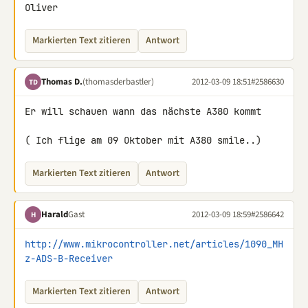
Oliver
Markierten Text zitieren
Antwort
Thomas D.
(thomasderbastler)
2012-03-09 18:51
#2586630
TD
Er will schauen wann das nächste A380 kommt

( Ich flige am 09 Oktober mit A380 smile..)
Markierten Text zitieren
Antwort
Harald
Gast
2012-03-09 18:59
#2586642
H
http://www.mikrocontroller.net/articles/1090_MH
z-ADS-B-Receiver
Markierten Text zitieren
Antwort