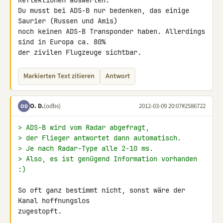
Reflektionen auswerten.

Du musst bei ADS-B nur bedenken, das einige 
Saurier (Russen und Amis) 

noch keinen ADS-B Transponder haben. Allerdings 
sind in Europa ca. 80% 

der zivilen Flugzeuge sichtbar.
Markierten Text zitieren
Antwort
O. D.
(odbs)
2012-03-09 20:07
#2586722
OD
> ADS-B wird vom Radar abgefragt,
> der Flieger antwortet dann automatisch.
> Je nach Radar-Type alle 2-10 ms.
> Also, es ist genügend Information vorhanden 
:)
So oft ganz bestimmt nicht, sonst wäre der 
Kanal hoffnungslos 

zugestopft.
