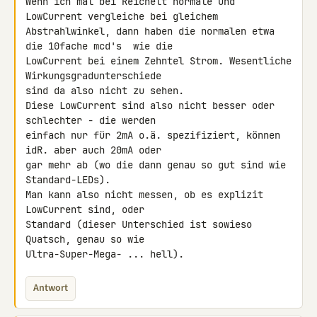
Wenn ich mal bei Reichelt normale und 
LowCurrent vergleiche bei gleichem 

Abstrahlwinkel, dann haben die normalen etwa 
die 10fache mcd's  wie die 

LowCurrent bei einem Zehntel Strom. Wesentliche 
Wirkungsgradunterschiede 

sind da also nicht zu sehen.

Diese LowCurrent sind also nicht besser oder 
schlechter - die werden 

einfach nur für 2mA o.ä. spezifiziert, können 
idR. aber auch 20mA oder 

gar mehr ab (wo die dann genau so gut sind wie 
Standard-LEDs).

Man kann also nicht messen, ob es explizit 
LowCurrent sind, oder 

Standard (dieser Unterschied ist sowieso 
Quatsch, genau so wie 

Ultra-Super-Mega- ... hell).
Antwort