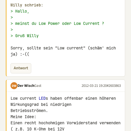
Willy schrieb:
> Hallo,
>
> meinst du Low Power oder Low Current ?
>
> Gruß Willy
Sorry, sollte sein "Low current" (schäm' mich 
ja) :-((
Antwort
Der Wisch
Gast
2012-03-21 19:20
#2603863
DW
Low current 
LED
s haben offenbar einen höheren 
Wirkungsgrad bei niedrigen 

Betriebsströmen.

Meine Idee:

Einen recht hochohmigen Vorwiderstand verwenden 
( z.B. 10 K-Ohm bei 12V 
