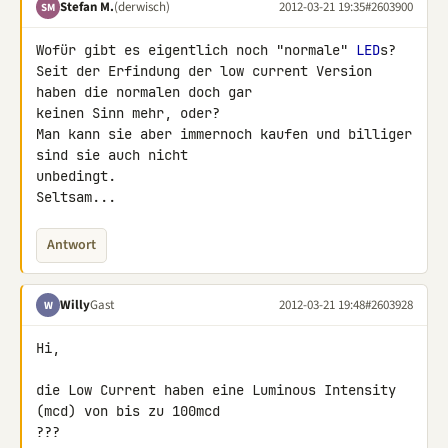
Stefan M.
(derwisch)
2012-03-21 19:35
#2603900
SM
Wofür gibt es eigentlich noch "normale" 
LED
s?

Seit der Erfindung der low current Version 
haben die normalen doch gar 

keinen Sinn mehr, oder?

Man kann sie aber immernoch kaufen und billiger 
sind sie auch nicht 

unbedingt.

Seltsam...
Antwort
Willy
Gast
2012-03-21 19:48
#2603928
W
Hi,

die Low Current haben eine Luminous Intensity 
(mcd) von bis zu 100mcd 

???
