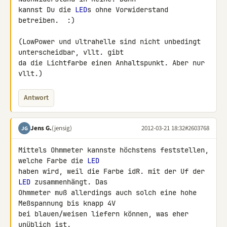
kannst Du die 
LED
s ohne Vorwiderstand 
betreiben.  :)

(LowPower und ultrahelle sind nicht unbedingt 
unterscheidbar, vllt. gibt 

da die Lichtfarbe einen Anhaltspunkt. Aber nur 
vllt.)
Antwort
Jens G.
(jensig)
2012-03-21 18:32
#2603768
JG
Mittels Ohmmeter kannste höchstens feststellen, 
welche Farbe die 
LED
haben wird, weil die Farbe idR. mit der Uf der 
LED
 zusammenhängt. Das 

Ohmmeter muß allerdings auch solch eine hohe 
Meßspannung bis knapp 4V 

bei blauen/weisen liefern können, was eher 
unüblich ist.
