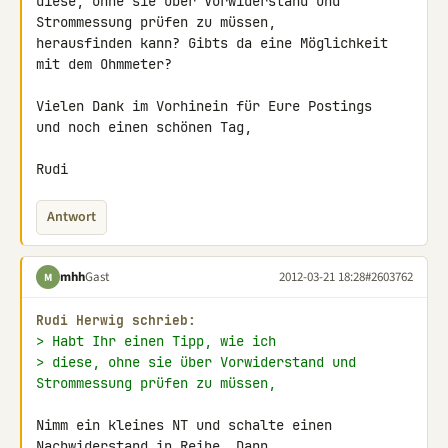
diese, ohne sie über Vorwiderstand und 
Strommessung prüfen zu müssen, 

herausfinden kann? Gibts da eine Möglichkeit 
mit dem Ohmmeter?

Vielen Dank im Vorhinein für Eure Postings

und noch einen schönen Tag,

Rudi
Antwort
mhh
Gast
2012-03-21 18:28
#2603762
M
Rudi Herwig schrieb:
> Habt Ihr einen Tipp, wie ich
> diese, ohne sie über Vorwiderstand und 
Strommessung prüfen zu müssen,
Nimm ein kleines NT und schalte einen 
Nachwiderstand in Reihe. Dann 
