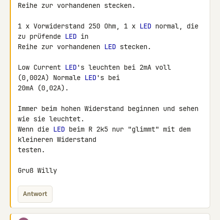
Reihe zur vorhandenen stecken.

1 x Vorwiderstand 250 Ohm, 1 x 
LED
 normal, die 
zu prüfende 
LED
 in

Reihe zur vorhandenen 
LED
 stecken.

Low Current 
LED
's leuchten bei 2mA voll 
(0,002A) Normale 
LED
's bei

20mA (0,02A).

Immer beim hohen Widerstand beginnen und sehen 
wie sie leuchtet.

Wenn die 
LED
 beim R 2k5 nur "glimmt" mit dem 
kleineren Widerstand 

testen.

Gruß Willy
Antwort