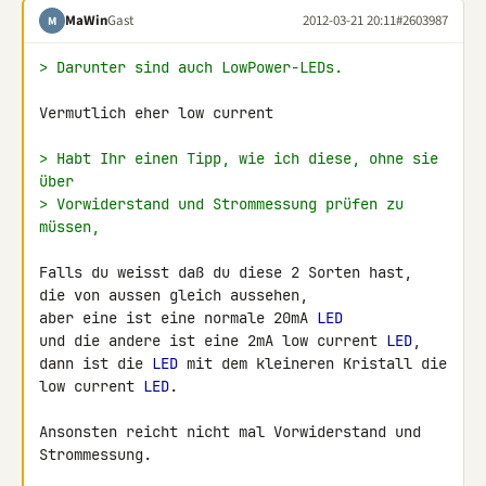
MaWin
Gast
2012-03-21 20:11
#2603987
M
> Darunter sind auch LowPower-LEDs.
Vermutlich eher low current

> Habt Ihr einen Tipp, wie ich diese, ohne sie 
über
> Vorwiderstand und Strommessung prüfen zu 
müssen,
Falls du weisst daß du diese 2 Sorten hast,

die von aussen gleich aussehen,

aber eine ist eine normale 20mA 
LED
und die andere ist eine 2mA low current 
LED
,

dann ist die 
LED
 mit dem kleineren Kristall die 
low current 
LED
.

Ansonsten reicht nicht mal Vorwiderstand und 
Strommessung.
