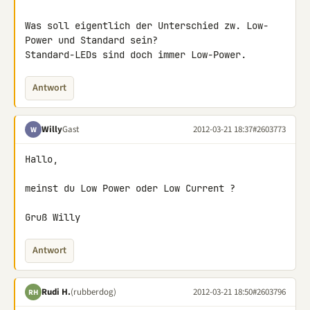
Was soll eigentlich der Unterschied zw. Low-
Power und Standard sein? 

Standard-LEDs sind doch immer Low-Power.
Antwort
Willy
Gast
2012-03-21 18:37
#2603773
W
Hallo,

meinst du Low Power oder Low Current ?

Gruß Willy
Antwort
Rudi H.
(rubberdog)
2012-03-21 18:50
#2603796
RH