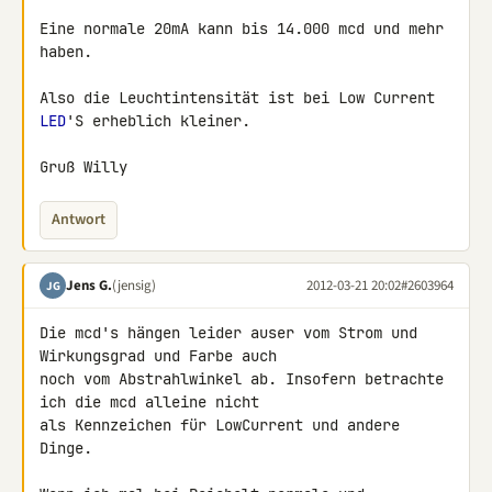
Eine normale 20mA kann bis 14.000 mcd und mehr 
haben.

Also die Leuchtintensität ist bei Low Current 
LED
'S erheblich kleiner.

Gruß Willy
Antwort
Jens G.
(jensig)
2012-03-21 20:02
#2603964
JG
Die mcd's hängen leider auser vom Strom und 
Wirkungsgrad und Farbe auch 

noch vom Abstrahlwinkel ab. Insofern betrachte 
ich die mcd alleine nicht 

als Kennzeichen für LowCurrent und andere 
Dinge.
