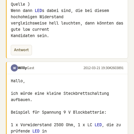
Quelle )

Wenn dann 
LED
s dabei sind, die bei diesem 
hochohmigen Widerstand 

vergleichsweise hell leuchten, dann könnten das 
gute low current 

Kandidaten sein.
Antwort
Willy
Gast
2012-03-21 19:30
#2603891
W
Hallo,

ich würde eine kleine Steckbrettschaltung 
aufbauen.

Beispiel für Spannung 9 V Blockbatterie:

1 x Vorwiderstand 2500 Ohm, 1 x LC 
LED
, die zu 
prüfende 
LED
 in
