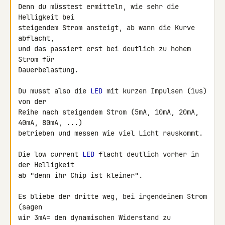
Denn du müsstest ermitteln, wie sehr die 
Helligkeit bei

steigendem Strom ansteigt, ab wann die Kurve 
abflacht,

und das passiert erst bei deutlich zu hohem 
Strom für

Dauerbelastung.

Du musst also die 
LED
 mit kurzen Impulsen (1us) 
von der

Reihe nach steigendem Strom (5mA, 10mA, 20mA, 
40mA, 80mA, ...)

betrieben und messen wie viel Licht rauskommt.

Die low current 
LED
 flacht deutlich vorher in 
der Helligkeit

ab "denn ihr Chip ist kleiner".

Es bliebe der dritte weg, bei irgendeinem Strom 
(sagen

wir 3mA= den dynamischen Widerstand zu 