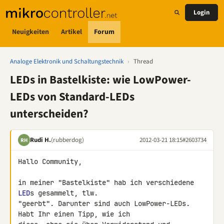
Login
Neuigkeiten
Artikel
Forum
Analoge Elektronik und Schaltungstechnik
›
Thread
LEDs in Bastelkiste: wie LowPower-
LEDs von Standard-LEDs
unterscheiden?
Rudi H.
(rubberdog)
2012-03-21 18:15
#2603734
RH
Hallo Community,

in meiner "Bastelkiste" hab ich verschiedene 
LED
s gesammelt, tlw. 

"geerbt". Darunter sind auch LowPower-LEDs. 
Habt Ihr einen Tipp, wie ich 
