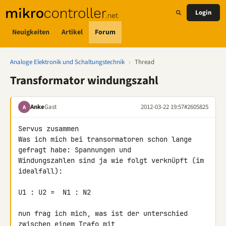
Login
Neuigkeiten
Artikel
Forum
Analoge Elektronik und Schaltungstechnik
›
Thread
Transformator windungszahl
Anke
Gast
2012-03-22 19:57
#2605825
A
Servus zusammen

Was ich mich bei transormatoren schon lange 
gefragt habe: Spannungen und 

Windungszahlen sind ja wie folgt verknüpft (im 
idealfall):

U1 : U2 =  N1 : N2

nun frag ich mich, was ist der unterschied 
zwischen einem Trafo mit 
