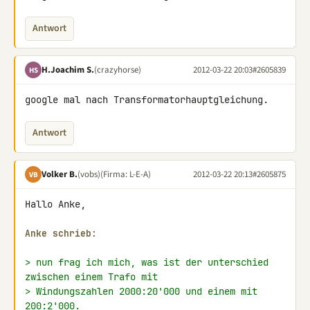
Antwort
H.Joachim S.
(crazyhorse)
2012-03-22 20:03
#2605839
HS
google mal nach Transformatorhauptgleichung.
Antwort
Volker B.
(vobs)
(Firma: L-E-A)
2012-03-22 20:13
#2605875
VB
Hallo Anke,

Anke schrieb:
> nun frag ich mich, was ist der unterschied 
zwischen einem Trafo mit
> Windungszahlen 2000:20'000 und einem mit 
200:2'000.