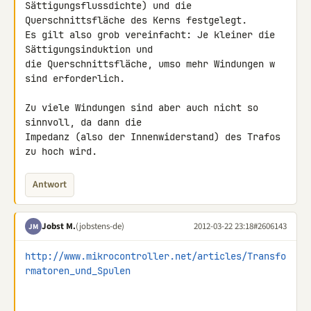
Sättigungsflussdichte) und die 

Querschnittsfläche des Kerns festgelegt.

Es gilt also grob vereinfacht: Je kleiner die 
Sättigungsinduktion und 

die Querschnittsfläche, umso mehr Windungen w 
sind erforderlich.

Zu viele Windungen sind aber auch nicht so 
sinnvoll, da dann die 

Impedanz (also der Innenwiderstand) des Trafos 
zu hoch wird.
Antwort
Jobst M.
(jobstens-de)
2012-03-22 23:18
#2606143
JM
http://www.mikrocontroller.net/articles/Transfo
rmatoren_und_Spulen