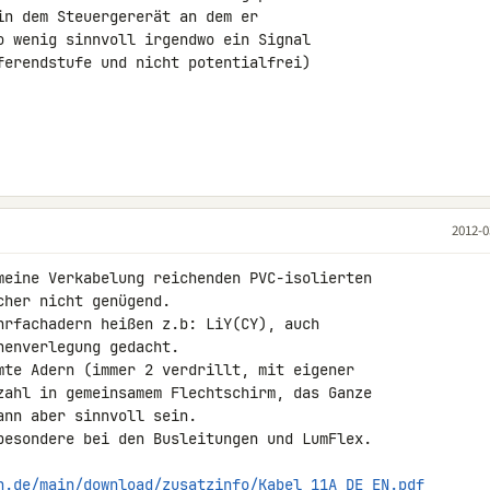
in dem Steuergererät an dem er 

o wenig sinnvoll irgendwo ein Signal 

ferendstufe und nicht potentialfrei) 

2012-0
meine Verkabelung reichenden PVC-isolierten 

her nicht genügend.

hrfachadern heißen z.b: LiY(CY), auch 

enverlegung gedacht.

mte Adern (immer 2 verdrillt, mit eigener 

zahl in gemeinsamem Flechtschirm, das Ganze 

nn aber sinnvoll sein.

besondere bei den Busleitungen und LumFlex.

n.de/main/download/zusatzinfo/Kabel_11A_DE_EN.pdf