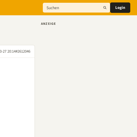
Login
ANZEIGE
3-27 20:14
#2612046