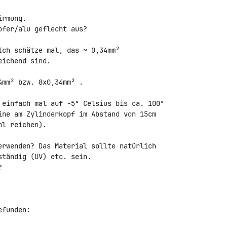
rmung.

fer/alu geflecht aus?

Ich schätze mal, das ~ 0,34mm² 

ichend sind.

mm² bzw. 8x0,34mm² .

 einfach mal auf -5° Celsius bis ca. 100° 

ine am Zylinderkopf im Abstand von 15cm 

l reichen).

erwenden? Das Material sollte natürlich 

tändig (UV) etc. sein.



funden:
