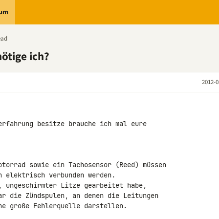
rum
ead
ötige ich?
2012-0
erfahrung besitze brauche ich mal eure 

otorrad sowie ein Tachosensor (Reed) müssen 

 elektrisch verbunden werden.

, ungeschirmter Litze gearbeitet habe, 

ar die Zündspulen, an denen die Leitungen 

ne große Fehlerquelle darstellen.
