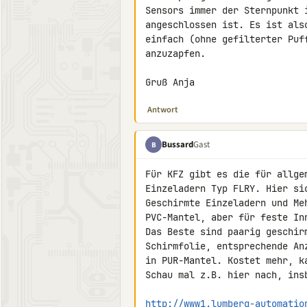
Sensors immer der Sternpunkt 
angeschlossen ist. Es ist als
einfach (ohne gefilterter Puf
anzuzapfen.

Gruß Anja
Antwort
Bussard
Gast
B
Für KFZ gibt es die für allge
Einzeladern Typ FLRY. Hier sic
Geschirmte Einzeladern und Me
PVC-Mantel, aber für feste Inn
Das Beste sind paarig geschir
Schirmfolie, entsprechende An
in PUR-Mantel. Kostet mehr, ka
Schau mal z.B. hier nach, ins
http://www1.lumberg-automatio