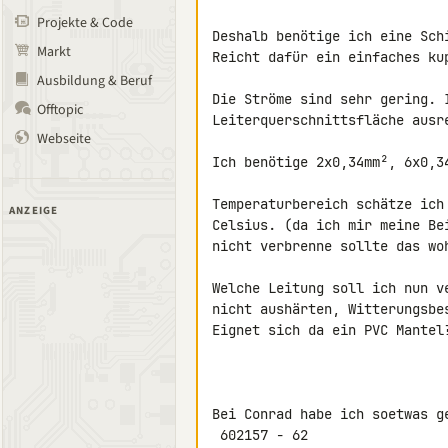
Projekte & Code
Deshalb benötige ich eine Schi
Markt
Reicht dafür ein einfaches kup
Ausbildung & Beruf
Die Ströme sind sehr gering. 
Offtopic
Leiterquerschnittsfläche ausre
Webseite
Ich benötige 2x0,34mm², 6x0,34
Temperaturbereich schätze ich
ANZEIGE
Celsius. (da ich mir meine Be
nicht verbrenne sollte das woh
Welche Leitung soll ich nun v
nicht aushärten, Witterungsbes
Eignet sich da ein PVC Mantel?
Bei Conrad habe ich soetwas ge
 602157 - 62
