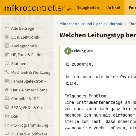
Neuigkeiten
Artikel
Fo
Mikrocontroller und Digitale Elektronik
›
Thr
Alle Beiträge
Welchen Leitungstyp ben
µC & Elektronik
Analogtechnik
Leidung
Gast
L
HF, Funk & Felder
Platinen
Hi zusammen,

Mechanik & Werkzeug
da ich sogut wie keine Praxis
Fahrzeugelektronik
Hilfe.

Haus & Smart Home
Folgendes Problem:

Compiler & IDEs
Eine Instrumentenanzeige am M
FPGA, VHDL & Co.
von ganz vorn nach ganz hinten
Nachdem ich nun mit einfacher
DSP
stelle ich fest, dass scheinb
PC-Programmierung
zwangsweise vorbei müssen, ei
PC Hard- & Software