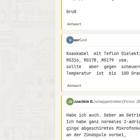
Gruß
Antwort
usr
Gast
U
Koaxkabel  mit Teflon Dielekti
RG316, RG178, RG179  usw.

sollte   aber  gegen  scheuern
Temperatur  ist  bis  100 Gra
Antwort
Joachim D.
(scheppertreiber)
(Firma: J
JD
Habe ich auch. Geber am Getri
Ich habe ganz normales 2-adri
ginge abgeschirmtes Mikrofonk
an der Zündspule vorbei,
