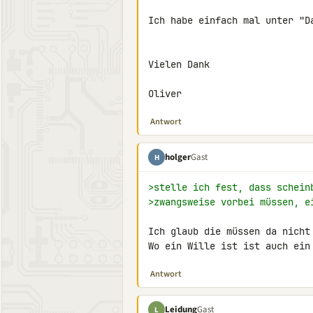
Ich habe einfach mal unter "D
Vielen Dank

Oliver
Antwort
holger
Gast
H
>stelle ich fest, dass schein
>zwangsweise vorbei müssen, e
Ich glaub die müssen da nicht 
Wo ein Wille ist ist auch ein
Antwort
Leidung
Gast
L