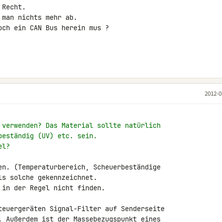
Recht.

man nichts mehr ab.

ch ein CAN Bus herein mus ?

2012-0
 verwenden? Das Material sollte natürlich
beständig (UV) etc. sein.
el?
en. (Temperaturbereich, Scheuerbeständige 

s solche gekennzeichnet.

in der Regel nicht finden.

teuergeräten Signal-Filter auf Senderseite 

. Außerdem ist der Massebezugspunkt eines 
