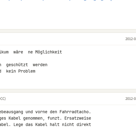
2012-0
kum  wäre  ne Möglichkeit

  geschützt  werden

d  kein Problem
DCC)
2012-0
ebeausgang und vorne den Fahrradtacho.

ges Kabel genommen, funzt. Ersatzweise

abel. Lege das Kabel halt nicht direkt
