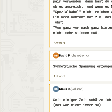
pair verwenden, dann hast du 
ob es ausreicht, und wenn es 
"Spezialkabel" nicht reichen w
Ein Reed-Kontakt hat z.B. das
führt.

"Von ganz vor nach ganz hinte
nicht mehr stimmen muß.
Antwort
David P.
(chavotronic)
DP
Symmetrische Spannung erzeuge
Antwort
Klaus D.
(kolisson)
KD
Seit einiger Zeit schätze ich 
(das war nicht immer so)
