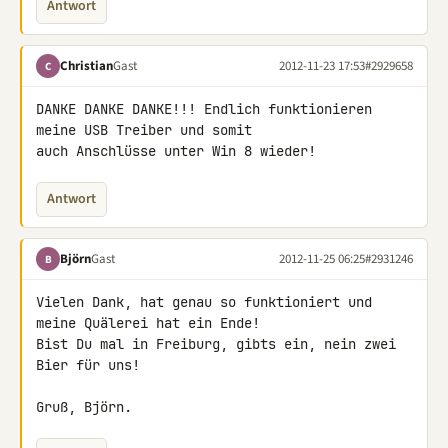
Antwort
Christian
Gast
2012-11-23 17:53
#2929658
C
DANKE DANKE DANKE!!! Endlich funktionieren 
meine USB Treiber und somit 

auch Anschlüsse unter Win 8 wieder!
Antwort
Björn
Gast
2012-11-25 06:25
#2931246
B
Vielen Dank, hat genau so funktioniert und 
meine Quälerei hat ein Ende! 

Bist Du mal in Freiburg, gibts ein, nein zwei 
Bier für uns!

Gruß, Björn.