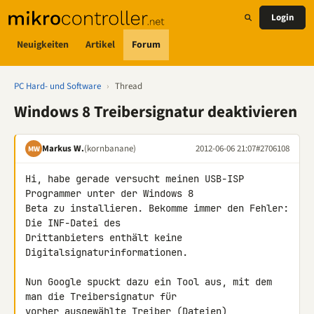
Login
Neuigkeiten
Artikel
Forum
PC Hard- und Software
›
Thread
Windows 8 Treibersignatur deaktivieren
Markus W.
(kornbanane)
2012-06-06 21:07
#2706108
MW
Hi, habe gerade versucht meinen USB-ISP 
Programmer unter der Windows 8 

Beta zu installieren. Bekomme immer den Fehler: 
Die INF-Datei des 

Drittanbieters enthält keine 
Digitalsignaturinformationen.

Nun Google spuckt dazu ein Tool aus, mit dem 
man die Treibersignatur für 

vorher ausgewählte Treiber (Dateien) 