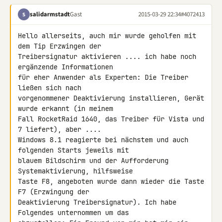
salidarmstadt
Gast
2015-03-29 22:34
#4072413
S
Hello allerseits, auch mir wurde geholfen mit 
dem Tip Erzwingen der 

Treibersignatur aktivieren .... ich habe noch 
ergänzende Informationen 

für eher Anwender als Experten: Die Treiber 
ließen sich nach 

vorgenommener Deaktivierung installieren, Gerät 
wurde erkannt (in meinem 

Fall RocketRaid 1640, das Treiber für Vista und 
7 liefert), aber .... 

Windows 8.1 reagierte bei nächstem und auch 
folgenden Starts jeweils mit 

blauem Bildschirm und der Aufforderung 
Systemaktivierung, hilfsweise 

Taste F8, angeboten wurde dann wieder die Taste 
F7 (Erzwingung der 

Deaktivierung Treibersignatur). Ich habe 
Folgendes unternommen um das 
