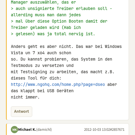
Manager auszuwählen, das er
> auch unsignierte Treiber erlauben soll - 
allerding muss man dann jedes
> mal über diese Option Booten damit der 
Treiber geladen wird (Hab ich
> gelesen) was ja total nervig ist.
Anders geht es aber nicht. Das war bei Windows 
Vista un 7 x64 auch schon 

so. Du kannst probieren, das System in den 
Testmodus zu versetzen und 

mit Testsigning zu arbeiten, das macht z.B. 
http://www.ngohq.com/home.php?page=dseo
 aber 
das klappt bei USB Geräten 

nicht immer.
Antwort
Michael K.
(damichl)
2012-10-03 13:02
#2857671
MK