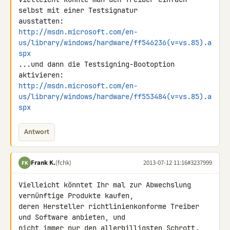
selbst mit einer Testsignatur 

http://msdn.microsoft.com/en-
us/library/windows/hardware/ff546236(v=vs.85).a
spx
...und dann die Testsigning-Bootoption 
http://msdn.microsoft.com/en-
us/library/windows/hardware/ff553484(v=vs.85).a
spx
Antwort
Frank K.
(fchk)
2013-07-12 11:16
#3237999
FK
Vielleicht könntet Ihr mal zur Abwechslung 
vernünftige Produkte kaufen, 

deren Hersteller richtlinienkonforme Treiber 
und Software anbieten, und 

nicht immer nur den allerbilligsten Schrott. 