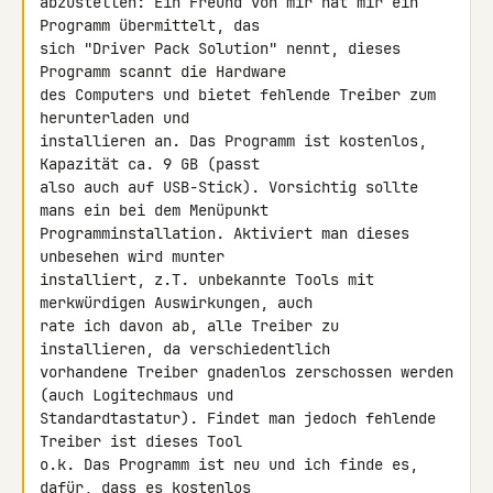
abzustellen: Ein Freund von mir hat mir ein 
Programm übermittelt, das 

sich "Driver Pack Solution" nennt, dieses 
Programm scannt die Hardware 

des Computers und bietet fehlende Treiber zum 
herunterladen und 

installieren an. Das Programm ist kostenlos, 
Kapazität ca. 9 GB (passt 

also auch auf USB-Stick). Vorsichtig sollte 
mans ein bei dem Menüpunkt 

Programminstallation. Aktiviert man dieses 
unbesehen wird munter 

installiert, z.T. unbekannte Tools mit 
merkwürdigen Auswirkungen, auch 

rate ich davon ab, alle Treiber zu 
installieren, da verschiedentlich 

vorhandene Treiber gnadenlos zerschossen werden 
(auch Logitechmaus und 

Standardtastatur). Findet man jedoch fehlende 
Treiber ist dieses Tool 

o.k. Das Programm ist neu und ich finde es, 
dafür, dass es kostenlos 
