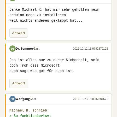
Danke Michael K. hat mir sehr geholfen mein 
arduino mega zu instalieren 

weil nichts anderes geklappt hat...
Antwort
Dr. Sommer
Gast
2012-10-12 15:07
#2870128
DS
Das ist alles nur zu eurer Sicherheit, seid 
doch froh dass Microsoft 

euch sagt was gut für euch ist.
Antwort
Wolfgang
Gast
2012-10-23 15:00
#2884671
W
Michael K. schrieb:
> So funktionierts*: