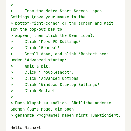
>
>     From the Metro Start Screen, open 
Settings (move your mouse to the
> bottom-right-corner of the screen and wait 
for the pop-out bar to
> appear, then click the Gear icon).
>     Click ‘More PC Settings’.
>     Click ‘General’.
>     Scroll down, and click ‘Restart now’ 
under ‘Advanced startup’.
>     Wait a bit.
>     Click ‘Troubleshoot’.
>     Click ‘Advanced Options’
>     Click ‘Windows Startup Settings’
>     Click Restart.
>
> Dann klappt es endlich. Sämtliche anderen 
Sachen (Safe Mode, die oben
> genannte Programme) haben nicht funktioniert.
Hallo Michael,
