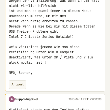
Wergen der Verifizierung, was dann in dem fall 
nicht wirklich hilfreich 

ist und man so quasi immer in diesem Modus 
umwechseln müsste, um mit dem 

Gerät vernünftig arbeiten zu können.

Gerade wenn es wie bei mir mit diesem tollen 
USB Treiber Probleme gibt 

Intel 7 Chipsatz Series Outside!)

Weiß vielleicht jemand wie man diese 
Verifizierung unter Win 8 Komplet 

deaktiviert, was unter XP / Vista und 7 zum 
glück möglich ist !

MFG, Spencky
Antwort
bluppdidupp
Gast
2013-07-11 21:11
#3237390
B
Vielleicht könnte man den Treiber einfach 