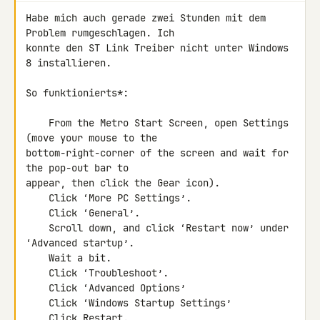
Habe mich auch gerade zwei Stunden mit dem 
Problem rumgeschlagen. Ich 

konnte den ST Link Treiber nicht unter Windows 
8 installieren.

So funktionierts*:

    From the Metro Start Screen, open Settings 
(move your mouse to the 

bottom-right-corner of the screen and wait for 
the pop-out bar to 

appear, then click the Gear icon).

    Click ‘More PC Settings’.

    Click ‘General’.

    Scroll down, and click ‘Restart now’ under 
‘Advanced startup’.

    Wait a bit.

    Click ‘Troubleshoot’.

    Click ‘Advanced Options’

    Click ‘Windows Startup Settings’

    Click Restart.
