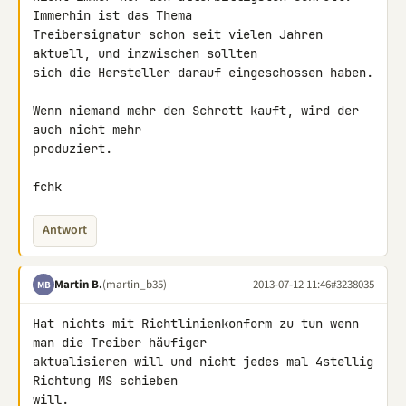
Immerhin ist das Thema 

Treibersignatur schon seit vielen Jahren 
aktuell, und inzwischen sollten 

sich die Hersteller darauf eingeschossen haben.

Wenn niemand mehr den Schrott kauft, wird der 
auch nicht mehr 

produziert.

fchk
Antwort
Martin B.
(martin_b35)
2013-07-12 11:46
#3238035
MB
Hat nichts mit Richtlinienkonform zu tun wenn 
man die Treiber häufiger 

aktualisieren will und nicht jedes mal 4stellig 
Richtung MS schieben 

will.
