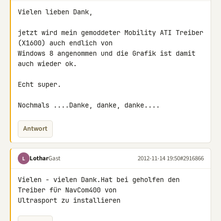
Vielen lieben Dank,

jetzt wird mein gemoddeter Mobility ATI Treiber 
(X1600) auch endlich von 

Windows 8 angenommen und die Grafik ist damit 
auch wieder ok.

Echt super.

Nochmals ....Danke, danke, danke....
Antwort
Lothar
Gast
2012-11-14 19:50
#2916866
L
Vielen - vielen Dank.Hat bei geholfen den 
Treiber für NavCom400 von 

Ultrasport zu installieren