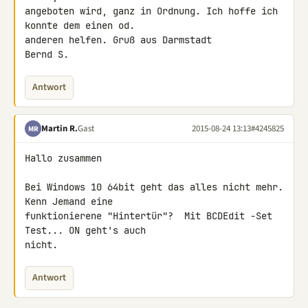
angeboten wird, ganz in Ordnung. Ich hoffe ich 
konnte dem einen od. 

anderen helfen. Gruß aus Darmstadt

Bernd S.
Antwort
Martin R.
Gast
2015-08-24 13:13
#4245825
MR
Hallo zusammen

Bei Windows 10 64bit geht das alles nicht mehr. 
Kenn Jemand eine 

funktionierene "Hintertür"?  Mit BCDEdit -Set 
Test... ON geht's auch 

nicht.
Antwort