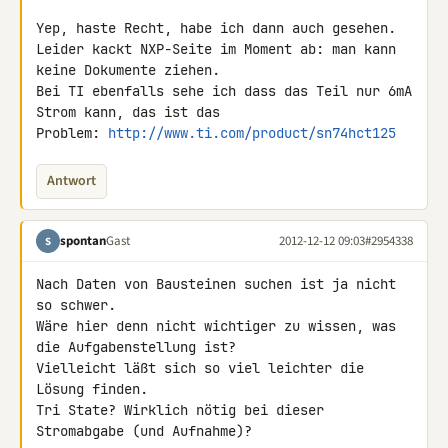
Yep, haste Recht, habe ich dann auch gesehen.

Leider kackt NXP-Seite im Moment ab: man kann 
keine Dokumente ziehen.

Bei TI ebenfalls sehe ich dass das Teil nur 6mA 
Strom kann, das ist das 

Problem: 
http://www.ti.com/product/sn74hct125
Antwort
spontan
Gast
2012-12-12 09:03
#2954338
S
Nach Daten von Bausteinen suchen ist ja nicht 
so schwer.

Wäre hier denn nicht wichtiger zu wissen, was 
die Aufgabenstellung ist?

Vielleicht läßt sich so viel leichter die 
Lösung finden.

Tri State? Wirklich nötig bei dieser 
Stromabgabe (und Aufnahme)?