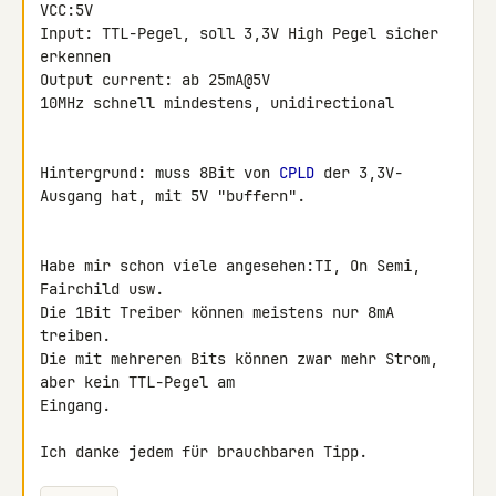
VCC:5V

Input: TTL-Pegel, soll 3,3V High Pegel sicher 
erkennen

Output current: ab 25mA@5V

10MHz schnell mindestens, unidirectional

Hintergrund: muss 8Bit von 
CPLD
 der 3,3V-
Ausgang hat, mit 5V "buffern".

Habe mir schon viele angesehen:TI, On Semi, 
Fairchild usw.

Die 1Bit Treiber können meistens nur 8mA 
treiben.

Die mit mehreren Bits können zwar mehr Strom, 
aber kein TTL-Pegel am 

Eingang.

Ich danke jedem für brauchbaren Tipp.