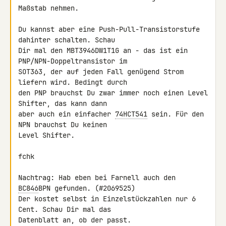
Maßstab nehmen.

Du kannst aber eine Push-Pull-Transistorstufe 
dahinter schalten. Schau 

Dir mal den MBT3946DW1T1G an - das ist ein 
PNP/NPN-Doppeltransistor im 

SOT363, der auf jeden Fall genügend Strom 
liefern wird. Bedingt durch 

den PNP brauchst Du zwar immer noch einen Level 
Shifter, das kann dann 

aber auch ein einfacher 
74HCT541
 sein. Für den 
NPN brauchst Du keinen 

Level Shifter.

fchk

Nachtrag: Hab eben bei Farnell auch den 
BC846
BPN gefunden. (#2069525) 

Der kostet selbst in Einzelstückzahlen nur 6 
Cent. Schau Dir mal das 

Datenblatt an, ob der passt.