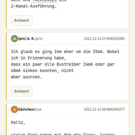
2-Kanal-Ausführung.
Antwort
(prx) A. K.
(prx)
2012-12-12 07:45
#2954260
(A
Ich glaub es ging ihm eher um die 25mA. Wobei 
ich in Erinnerung habe, 

dass ein paar olle Bustreiber 24mA oder gar 
48mA sinken konnten, nicht 

aber sourcen.
Antwort
Gästchen
Gast
2012-12-12 08:06
#2954277
G
Hallo,
