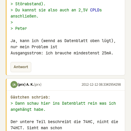
> Störabstand).
> Du kannst sie also auch an 2,5V 
CPLD
s 
anschließen.
>
> Peter
Ja, kann ich (wennd as Datenblatt oben lügt), 
nur mein Problem ist 

Ausgangsstrom: ich brauche mindestenst 25mA.
Antwort
(prx) A. K.
(prx)
2012-12-12 08:33
#2954298
(A
Gästchen schrieb:
> Dann schau hier ins Datenblatt rein was ich 
angehängt habe.
Der untere Teil beschreibt die 74HC, nicht die 
74HCT. Sieht man schon 
