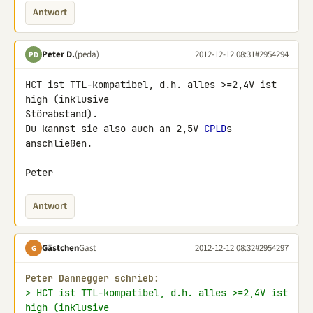
Antwort
Peter D.
(peda)
2012-12-12 08:31
#2954294
PD
HCT ist TTL-kompatibel, d.h. alles >=2,4V ist 
high (inklusive 

Störabstand).

Du kannst sie also auch an 2,5V 
CPLD
s 
anschließen.

Peter
Antwort
Gästchen
Gast
2012-12-12 08:32
#2954297
G
Peter Dannegger schrieb:
> HCT ist TTL-kompatibel, d.h. alles >=2,4V ist 
high (inklusive