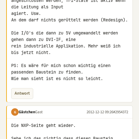
angeschlossen werden, Tri-State ist aktiv wenn 
die Leitung als Input 

agiert. Usw.

An dem darf nichts gerüttelt werden (Redesign).

Die I/O's die dann zu 5V umgewandelt werden 
gehen dann zu DVI-IF, eine 

rein industrielle Applikation. Mehr weiß ich 
bis jetzt nicht.

PS: Es wäre für mich schon wichtig einen 
passenden Baustein zu finden.

Wie man sieht ist es nicht so leicht.
Antwort
Gästchen
Gast
2012-12-12 09:26
#2954372
G
Die NXP-Seite geht wieder.

Sehe ich das richtig dass dieser Baustein 