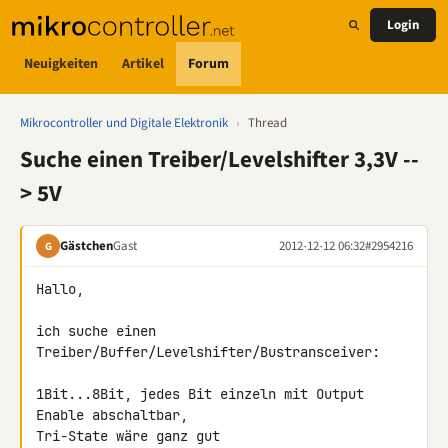
Login
Neuigkeiten
Artikel
Forum
Mikrocontroller und Digitale Elektronik
›
Thread
Suche einen Treiber/Levelshifter 3,3V --
> 5V
Gästchen
Gast
2012-12-12 06:32
#2954216
G
Hallo,

ich suche einen 
Treiber/Buffer/Levelshifter/Bustransceiver:

1Bit...8Bit, jedes Bit einzeln mit Output 
Enable abschaltbar,

Tri-State wäre ganz gut
