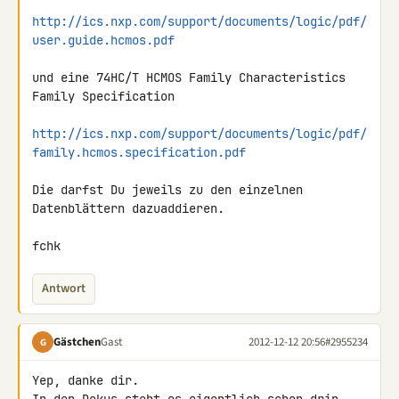
http://ics.nxp.com/support/documents/logic/pdf/
user.guide.hcmos.pdf
und eine 74HC/T HCMOS Family Characteristics 
Family Specification

http://ics.nxp.com/support/documents/logic/pdf/
family.hcmos.specification.pdf
Die darfst Du jeweils zu den einzelnen 
Datenblättern dazuaddieren.

fchk
Antwort
Gästchen
Gast
2012-12-12 20:56
#2955234
G
Yep, danke dir.
