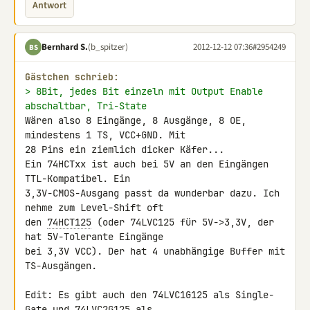
Antwort
Bernhard S.
(b_spitzer)
2012-12-12 07:36
#2954249
BS
Gästchen schrieb:
> 8Bit, jedes Bit einzeln mit Output Enable 
abschaltbar, Tri-State
Wären also 8 Eingänge, 8 Ausgänge, 8 OE, 
mindestens 1 TS, VCC+GND. Mit 

28 Pins ein ziemlich dicker Käfer...

Ein 74HCTxx ist auch bei 5V an den Eingängen 
TTL-Kompatibel. Ein 

3,3V-CMOS-Ausgang passt da wunderbar dazu. Ich 
nehme zum Level-Shift oft 

den 
74HCT125
 (oder 74LVC125 für 5V->3,3V, der 
hat 5V-Tolerante Eingänge 

bei 3,3V VCC). Der hat 4 unabhängige Buffer mit 
TS-Ausgängen.

Edit: Es gibt auch den 74LVC1G125 als Single-
Gate und 
74LVC2G125
 als 
