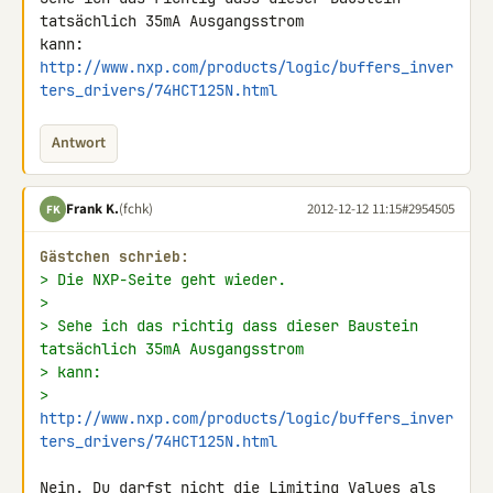
tatsächlich 35mA Ausgangsstrom 

http://www.nxp.com/products/logic/buffers_inver
ters_drivers/74HCT125N.html
Antwort
Frank K.
(fchk)
2012-12-12 11:15
#2954505
FK
Gästchen schrieb:
> Die NXP-Seite geht wieder.
>
> Sehe ich das richtig dass dieser Baustein 
tatsächlich 35mA Ausgangsstrom
> kann:
> 
http://www.nxp.com/products/logic/buffers_inver
ters_drivers/74HCT125N.html
Nein. Du darfst nicht die Limiting Values als 