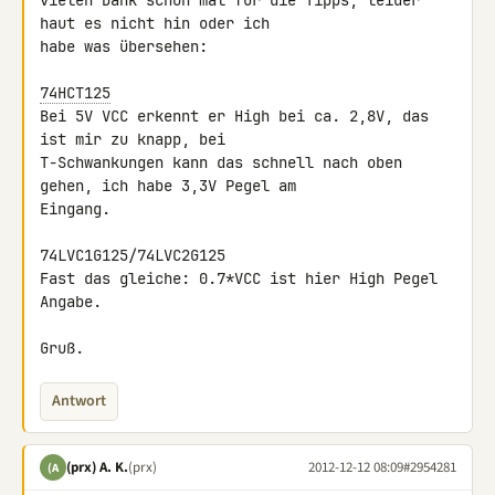
vielen Dank schon mal für die Tipps, leider 
haut es nicht hin oder ich 

habe was übersehen:

74HCT125
Bei 5V VCC erkennt er High bei ca. 2,8V, das 
ist mir zu knapp, bei 

T-Schwankungen kann das schnell nach oben 
gehen, ich habe 3,3V Pegel am 

Eingang.

74LVC1G125/74LVC2G125

Fast das gleiche: 0.7*VCC ist hier High Pegel 
Angabe.

Gruß.
Antwort
(prx) A. K.
(prx)
2012-12-12 08:09
#2954281
(A