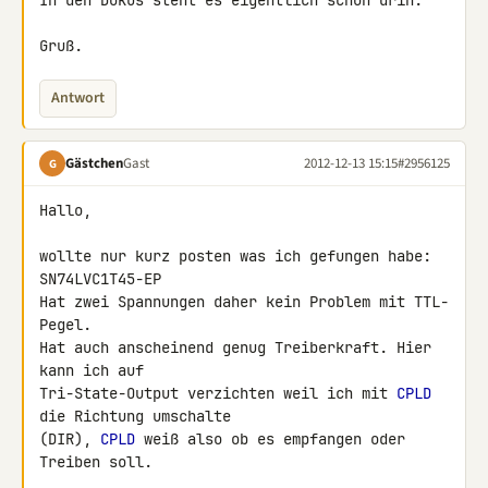
In den Dokus steht es eigentlich schon drin.

Gruß.
Antwort
Gästchen
Gast
2012-12-13 15:15
#2956125
G
Hallo,

wollte nur kurz posten was ich gefungen habe:

SN74LVC1T45-EP

Hat zwei Spannungen daher kein Problem mit TTL-
Pegel.

Hat auch anscheinend genug Treiberkraft. Hier 
kann ich auf 

Tri-State-Output verzichten weil ich mit 
CPLD
die Richtung umschalte 

(DIR), 
CPLD
 weiß also ob es empfangen oder 
Treiben soll.