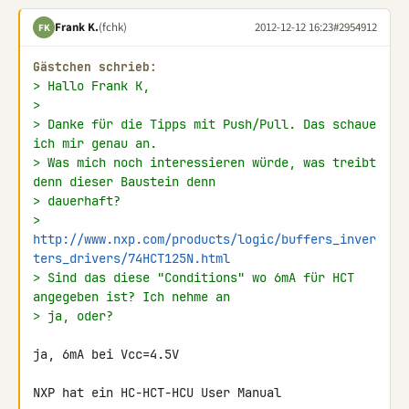
Frank K.
(fchk)
2012-12-12 16:23
#2954912
FK
Gästchen schrieb:
> Hallo Frank K,
>
> Danke für die Tipps mit Push/Pull. Das schaue 
ich mir genau an.
> Was mich noch interessieren würde, was treibt 
denn dieser Baustein denn
> dauerhaft?
> 
http://www.nxp.com/products/logic/buffers_inver
ters_drivers/74HCT125N.html
> Sind das diese "Conditions" wo 6mA für HCT 
angegeben ist? Ich nehme an
> ja, oder?
ja, 6mA bei Vcc=4.5V

NXP hat ein HC-HCT-HCU User Manual
