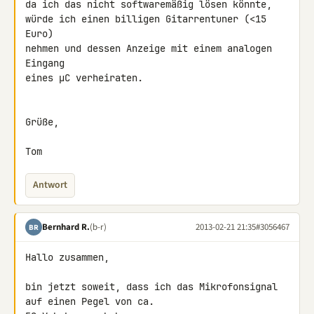
da ich das nicht softwaremäßig lösen könnte,

würde ich einen billigen Gitarrentuner (<15 
Euro)

nehmen und dessen Anzeige mit einem analogen 
Eingang

eines µC verheiraten.

Grüße,

Tom
Antwort
Bernhard R.
(b-r)
2013-02-21 21:35
#3056467
BR
Hallo zusammen,

bin jetzt soweit, dass ich das Mikrofonsignal 
auf einen Pegel von ca. 
