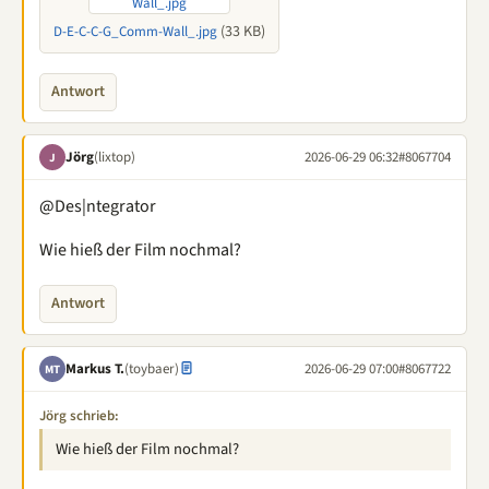
(33 KB)
D-E-C-C-G_Comm-Wall_.jpg
Antwort
Jörg
(lixtop)
2026-06-29 06:32
#8067704
J
@Des|ntegrator
Wie hieß der Film nochmal?
Antwort
Markus T.
(toybaer)
2026-06-29 07:00
#8067722
MT
Jörg schrieb:
Wie hieß der Film nochmal?