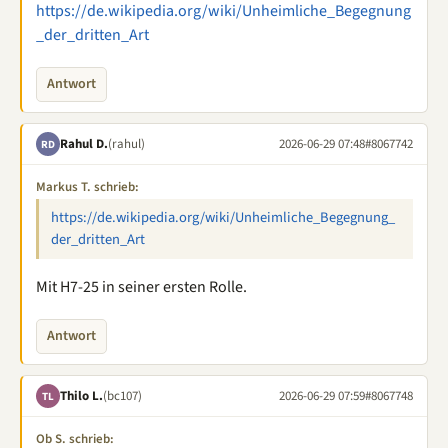
https://de.wikipedia.org/wiki/Unheimliche_Begegnung
_der_dritten_Art
Antwort
Rahul D.
(rahul)
2026-06-29 07:48
#8067742
RD
Markus T. schrieb:
https://de.wikipedia.org/wiki/Unheimliche_Begegnung_
der_dritten_Art
Mit H7-25 in seiner ersten Rolle.
Antwort
Thilo L.
(bc107)
2026-06-29 07:59
#8067748
TL
Ob S. schrieb: