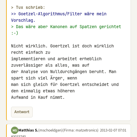
> 
Tux schrieb:
>> Goetzel-Algorithmus/Filter wäre mein 
Vorschlag.
> Das wäre aber Kanonen auf Spatzen gerichtet 
:-)
Nicht wirklich. Goertzel ist doch wirklich 
recht einfach zu 

implementieren und arbeitet erheblich 
zuverlässiger als alles, was auf 

der Analyse von Nulldurchgängen beruht. Man 
spart sich viel Ärger, wenn 

man sich gleich für Goertzel entscheidet und 
den einmalig etwas höheren 

Aufwand in Kauf nimmt.
Antwort
Matthias S.
(mschoeldgen)
(Firma: matzetronics)
2013-02-07 07:01
MS
#3033740