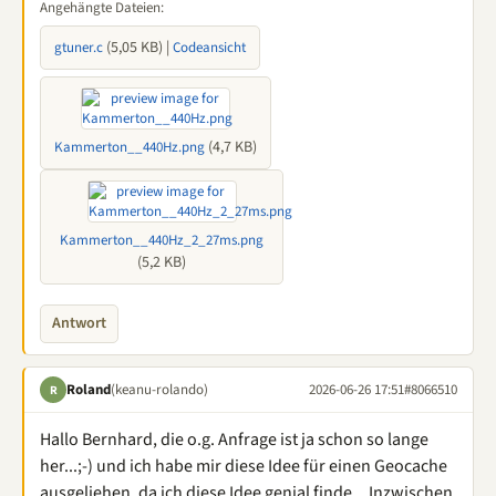
Angehängte Dateien:
(5,05 KB) |
gtuner.c
Codeansicht
(4,7 KB)
Kammerton__440Hz.png
Kammerton__440Hz_2_27ms.png
(5,2 KB)
Antwort
Roland
(keanu-rolando)
2026-06-26 17:51
#8066510
R
Hallo Bernhard, die o.g. Anfrage ist ja schon so lange
her...;-) und ich habe mir diese Idee für einen Geocache
ausgeliehen, da ich diese Idee genial finde... Inzwischen