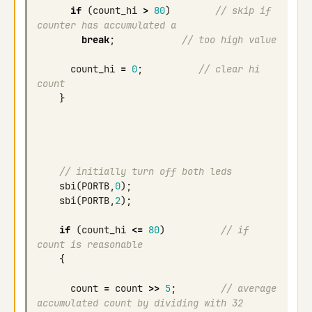
if
(
count_hi
>
80
)
// skip if 
counter has accumulated a
break
;
// too high value
count_hi
=
0
;
// clear hi 
count
}
// initially turn off both leds
sbi
(
PORTB
,
0
);
sbi
(
PORTB
,
2
);
if
(
count_hi
<=
80
)
// if 
count is reasonable
{
count
=
count
>>
5
;
// average 
accumulated count by dividing with 32