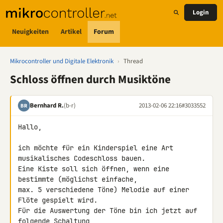
Login
Neuigkeiten
Artikel
Forum
Mikrocontroller und Digitale Elektronik
›
Thread
Schloss öffnen durch Musiktöne
Bernhard R.
(b-r)
2013-02-06 22:16
#3033552
BR
Hallo,

ich möchte für ein Kinderspiel eine Art 
musikalisches Codeschloss bauen.

Eine Kiste soll sich öffnen, wenn eine 
bestimmte (möglichst einfache, 

max. 5 verschiedene Töne) Melodie auf einer 
Flöte gespielt wird.

Für die Auswertung der Töne bin ich jetzt auf 
folgende Schaltung 
