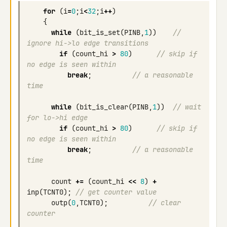
for
(
i
=
0
;
i
<
32
;
i
++
)
{
while
(
bit_is_set
(
PINB
,
1
))
// 
ignore hi->lo edge transitions
if
(
count_hi
>
80
)
// skip if 
no edge is seen within
break
;
// a reasonable 
time
while
(
bit_is_clear
(
PINB
,
1
))
// wait 
for lo->hi edge
if
(
count_hi
>
80
)
// skip if 
no edge is seen within
break
;
// a reasonable 
time
count
+=
(
count_hi
<<
8
)
+
inp
(
TCNT0
);
// get counter value
outp
(
0
,
TCNT0
);
// clear 
counter     