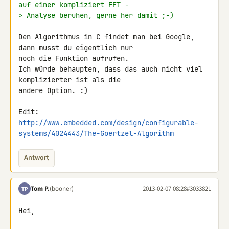
auf einer kompliziert FFT -
> Analyse beruhen, gerne her damit ;-)
Den Algorithmus in C findet man bei Google, 
dann musst du eigentlich nur 

noch die Funktion aufrufen.

Ich würde behaupten, dass das auch nicht viel 
komplizierter ist als die 

andere Option. :)

http://www.embedded.com/design/configurable-
systems/4024443/The-Goertzel-Algorithm
Antwort
Tom P.
(booner)
2013-02-07 08:28
#3033821
TP
Hei,
