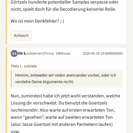
Görtzels hunderte potentieller Samples verpasse oder
nicht, spielt doch für die Decodierung keinerlei Rolle.
Wo ist mein Denkfehler? ;-)
Antwort
Ob S.
(observer)
(Firma: 1984now)
2026-06-29 18:40
#8068084
OS
Thilo L. schrieb:
Hmmm, entweder wir reden aneinander vorbei, oder ich
verstehe Deine Argumente nicht.
Nun, zumindest habe ich jetzt wohl verstanden, welche
Lösung dir vorschwebt. Du benutzt die Goertzels
nacheinander
. Also warte auf ersten erwarteten Ton,
wenn "gesehen", warte auf zweiten erwarteten Ton
(also: lasse Goertzel mit anderen Parmetern laufen)
usw.