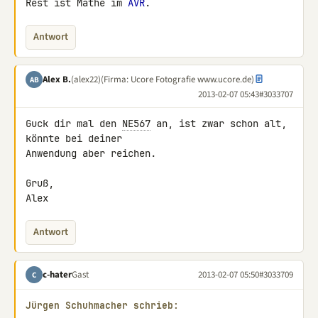
Rest ist Mathe im 
AVR
.
Antwort
Alex B.
(alex22)
(Firma: Ucore Fotografie www.ucore.de)
AB
2013-02-07 05:43
#3033707
Guck dir mal den 
NE567
 an, ist zwar schon alt, 
könnte bei deiner 

Anwendung aber reichen.

Gruß,

Alex
Antwort
c-hater
Gast
2013-02-07 05:50
#3033709
C
Jürgen Schuhmacher schrieb: