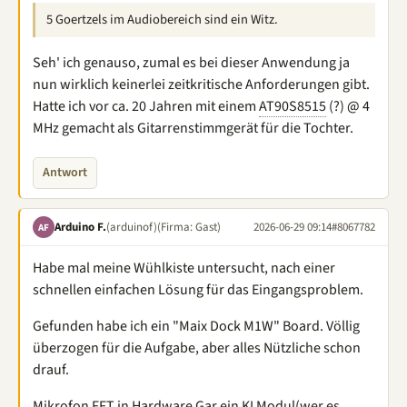
5 Goertzels im Audiobereich sind ein Witz.
Seh' ich genauso, zumal es bei dieser Anwendung ja
nun wirklich keinerlei zeitkritische Anforderungen gibt.
Hatte ich vor ca. 20 Jahren mit einem
AT90S8515
(?) @ 4
MHz gemacht als Gitarrenstimmgerät für die Tochter.
Antwort
Arduino F.
(arduinof)
(Firma: Gast)
2026-06-29 09:14
#8067782
AF
Habe mal meine Wühlkiste untersucht, nach einer
schnellen einfachen Lösung für das Eingangsproblem.
Gefunden habe ich ein "Maix Dock M1W" Board. Völlig
überzogen für die Aufgabe, aber alles Nützliche schon
drauf.
Mikrofon FFT in Hardware Gar ein KI Modul(wer es