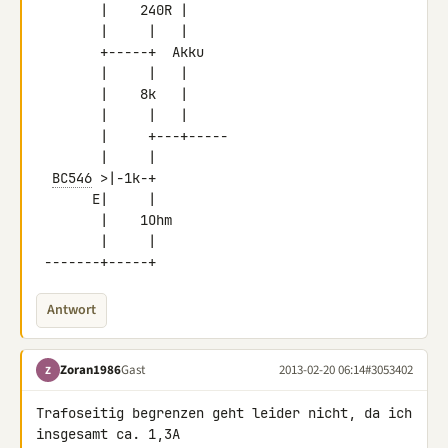
        |    240R |

        |     |   |

        +-----+  Akku

        |     |   |

        |    8k   |

        |     |   |

        |     +---+-----

        |     |

BC546
 >|-1k-+

       E|     |

        |    1Ohm

        |     |

 -------+-----+
Antwort
Zoran1986
Gast
2013-02-20 06:14
#3053402
Z
Trafoseitig begrenzen geht leider nicht, da ich 
insgesamt ca. 1,3A 
