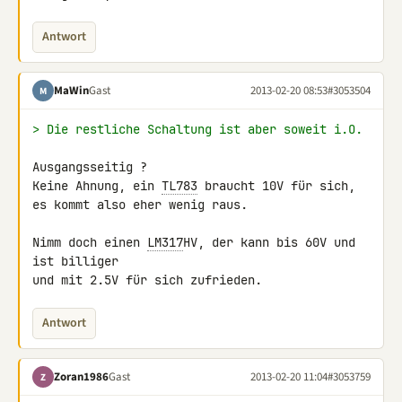
Antwort
MaWin
Gast
2013-02-20 08:53
#3053504
M
> Die restliche Schaltung ist aber soweit i.O.
Ausgangsseitig ?

Keine Ahnung, ein 
TL783
 braucht 10V für sich,

es kommt also eher wenig raus.

Nimm doch einen 
LM317
HV, der kann bis 60V und 
ist billiger

und mit 2.5V für sich zufrieden.
Antwort
Zoran1986
Gast
2013-02-20 11:04
#3053759
Z