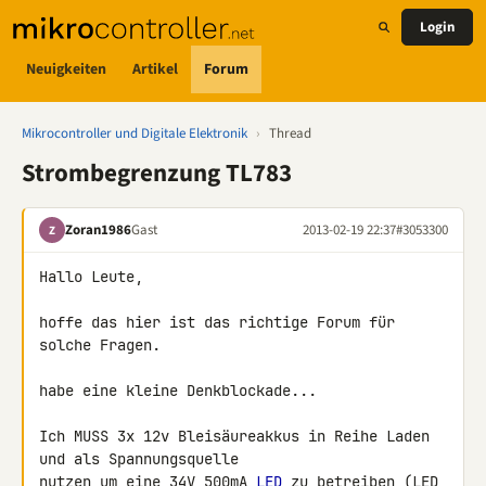
Login
Neuigkeiten
Artikel
Forum
Mikrocontroller und Digitale Elektronik
›
Thread
Strombegrenzung TL783
Zoran1986
Gast
2013-02-19 22:37
#3053300
Z
Hallo Leute,

hoffe das hier ist das richtige Forum für 
solche Fragen.

habe eine kleine Denkblockade...

Ich MUSS 3x 12v Bleisäureakkus in Reihe Laden 
und als Spannungsquelle 

nutzen um eine 34V 500mA 
LED
 zu betreiben (LED 