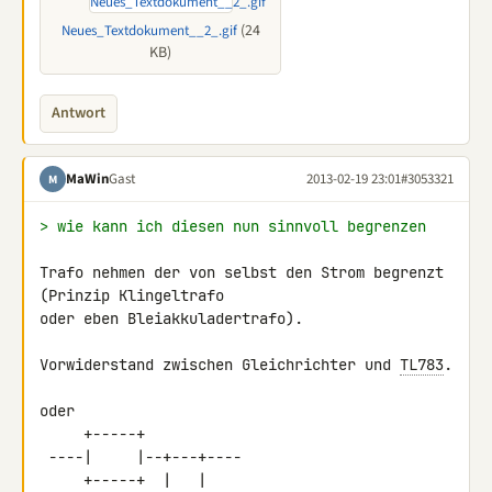
(24
Neues_Textdokument__2_.gif
KB)
Antwort
MaWin
Gast
2013-02-19 23:01
#3053321
M
> wie kann ich diesen nun sinnvoll begrenzen
Trafo nehmen der von selbst den Strom begrenzt 
(Prinzip Klingeltrafo 

oder eben Bleiakkuladertrafo).

Vorwiderstand zwischen Gleichrichter und 
TL783
.

oder

     +-----+

 ----|     |--+---+----

     +-----+  |   |
