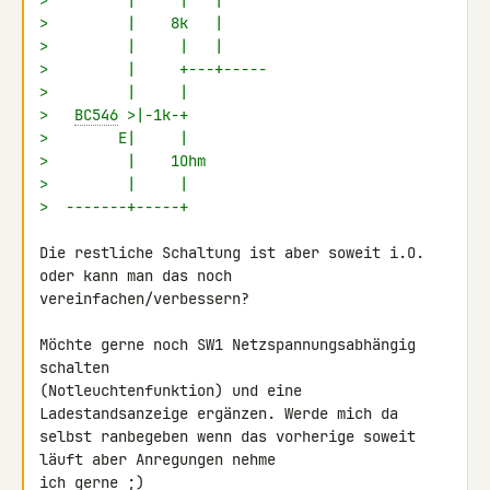
>         |     |   |
>         |    8k   |
>         |     |   |
>         |     +---+-----
>         |     |
>   
BC546
 >|-1k-+
>        E|     |
>         |    1Ohm
>         |     |
>  -------+-----+
Die restliche Schaltung ist aber soweit i.O. 
oder kann man das noch 

vereinfachen/verbessern?

Möchte gerne noch SW1 Netzspannungsabhängig 
schalten 

(Notleuchtenfunktion) und eine 
Ladestandsanzeige ergänzen. Werde mich da 

selbst ranbegeben wenn das vorherige soweit 
läuft aber Anregungen nehme 

ich gerne ;)