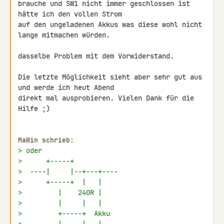
brauche und SW1 nicht immer geschlossen ist 
hätte ich den vollen Strom 

auf den ungeladenen Akkus was diese wohl nicht 
lange mitmachen würden.

dasselbe Problem mit dem Vorwiderstand.

Die letzte Möglichkeit sieht aber sehr gut aus 
und werde ich heut Abend 

direkt mal ausprobieren. Vielen Dank für die 
Hilfe ;)

MaWin schrieb:
> oder
>      +-----+
>  ----|     |--+---+----
>      +-----+  |   |
>         |    240R |
>         |     |   |
>         +-----+  Akku