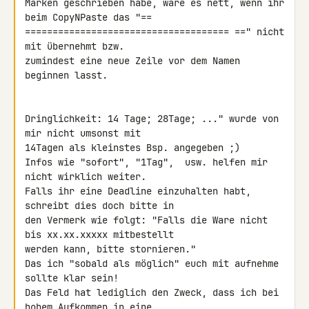
Marken geschrieben habe, wäre es nett, wenn ihr 
beim CopyNPaste das "== 

===================================== ==" nicht 
mit übernehmt bzw. 

zumindest eine neue Zeile vor dem Namen 
beginnen lasst.

Dringlichkeit: 14 Tage; 28Tage; ..." wurde von 
mir nicht umsonst mit 

14Tagen als kleinstes Bsp. angegeben ;)

Infos wie "sofort", "1Tag",  usw. helfen mir 
nicht wirklich weiter. 

Falls ihr eine Deadline einzuhalten habt, 
schreibt dies doch bitte in 

den Vermerk wie folgt: "Falls die Ware nicht 
bis xx.xx.xxxxx mitbestellt 

werden kann, bitte stornieren."

Das ich "sobald als möglich" euch mit aufnehme 
sollte klar sein!

Das Feld hat lediglich den Zweck, dass ich bei 
hohem Aufkommen in eine 
