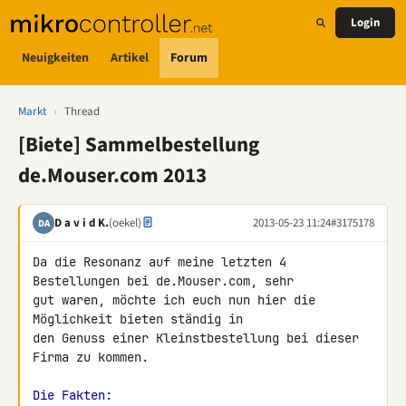
Login
Neuigkeiten
Artikel
Forum
Markt
›
Thread
[Biete] Sammelbestellung
de.Mouser.com 2013
D a v i d K.
(oekel)
2013-05-23 11:24
#3175178
DA
Da die Resonanz auf meine letzten 4 
Bestellungen bei de.Mouser.com, sehr 

gut waren, möchte ich euch nun hier die 
Möglichkeit bieten ständig in 

den Genuss einer Kleinstbestellung bei dieser 
Firma zu kommen.

Die Fakten: