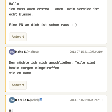
Hallo,

ich muss auch erstmal loben. Dein Service ist 
echt klasse.

Eine PN an dich ist schon raus :-)
Antwort
Malte S.
(maltest)
2013-07-15 21:10
#3242194
MS
Dem möchte ich mich anschließen. Teile sind 
heute morgen eingetroffen, 

Vielen Dank!
Antwort
D a v i d K.
(oekel)
2013-07-16 09:02
#3242516
DA
Hi,
