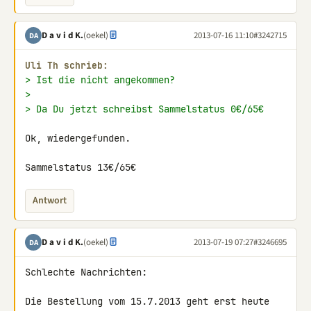
D a v i d K.
(oekel)
2013-07-16 11:10
#3242715
DA
Uli Th schrieb:
> Ist die nicht angekommen?
>
> Da Du jetzt schreibst Sammelstatus 0€/65€
Ok, wiedergefunden.

Sammelstatus 13€/65€
Antwort
D a v i d K.
(oekel)
2013-07-19 07:27
#3246695
DA
Schlechte Nachrichten:

Die Bestellung vom 15.7.2013 geht erst heute 