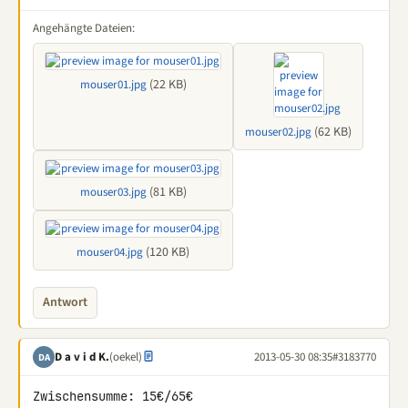
Angehängte Dateien:
(22 KB)
mouser01.jpg
(62 KB)
mouser02.jpg
(81 KB)
mouser03.jpg
(120 KB)
mouser04.jpg
Antwort
D a v i d K.
(oekel)
2013-05-30 08:35
#3183770
DA
Zwischensumme: 15€/65€