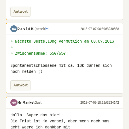
Antwort
D a v i d K.
(oekel)
2013-07-07 08:59
#3230868
DA
> Nächste Bestellung vermutlich am 08.07.2013
>
> Zwischensumme: 55€/65€
Spontanentschlossene mit ca. 10€ dürfen sich 
noch melden ;)
Antwort
Mr Mankel
Gast
2013-07-09 18:55
#3234142
MM
Hallo! Super das hier!

Die Frist ist ja vorbei, aber wenn noch was 
geht waere ich dankbar mit 
