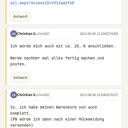
ail.aspx?AccessID=4912ad2f60
Antwort
Christian S.
(chris02)
2013-08-06 15:15
#3270200
CS
Ich würde mich auch mit ca. 20,-€ anschließen.

Werde nachher mal alles fertig machen und 
posten.
Antwort
Christian S.
(chris02)
2013-08-06 15:43
#3270237
CS
So, ich habe meinen Warenkorb nun auch 
komplett.

(PN würde ich dann nach einer Rückmeldung 
versenden)
