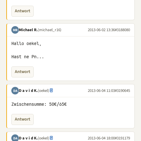
Antwort
Michael R.
(michael_r16)
2013-06-02 13:36
#3188080
MR
Hallo oekel,

Hast ne Pn...
Antwort
D a v i d K.
(oekel)
2013-06-04 11:03
#3190645
DA
Zwischensumme: 50€/65€
Antwort
D a v i d K.
(oekel)
2013-06-04 18:00
#3191179
DA