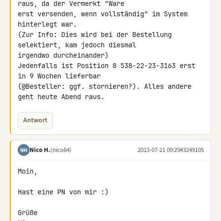
raus, da der Vermerkt "Ware 

erst versenden, wenn vollständig" im System 
hinterlegt war.

(Zur Info: Dies wird bei der Bestellung 
selektiert, kam jedoch diesmal 

irgendwo durcheinander)

Jedenfalls ist Position 8 538-22-23-3163 erst 
in 9 Wochen lieferbar 

(@Besteller: ggf. stornieren?). Alles andere 
geht heute Abend raus.
Antwort
Nico H.
(nico84)
2013-07-21 09:29
#3249105
NH
Moin,

Hast eine PN von mir :)

Grüße
