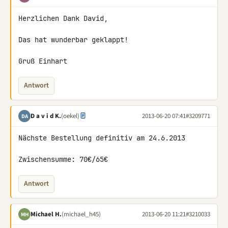
Herzlichen Dank David,

Das hat wunderbar geklappt!

Gruß Einhart
Antwort
D a v i d K.
(oekel)
2013-06-20 07:41
#3209771
DA
Nächste Bestellung definitiv am 24.6.2013

Zwischensumme: 70€/65€
Antwort
Michael H.
(michael_h45)
2013-06-20 11:21
#3210033
MH