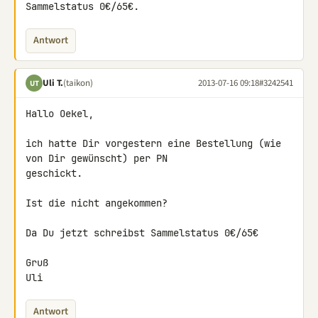
Sammelstatus 0€/65€.
Antwort
Uli T.
(taikon)
2013-07-16 09:18
#3242541
UT
Hallo Oekel,

ich hatte Dir vorgestern eine Bestellung (wie 
von Dir gewünscht) per PN 

geschickt.

Ist die nicht angekommen?

Da Du jetzt schreibst Sammelstatus 0€/65€

Gruß

Uli
Antwort