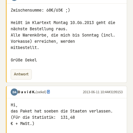
Zwischensumme: 68€/65€ ;)

Heißt im Klartext Montag 10.06.2013 geht die 
nächste Bestellung raus.

Alle Warenkörbe, die mich bis Sonntag (incl. 
Vorkasse) erreichen, werden 

mitbestellt.

Grüße Oekel
Antwort
D a v i d K.
(oekel)
2013-06-11 10:44
#3199153
DA
Hi,

das Paket hat soeben die Staaten verlassen. 
(Für die Statistik:  131,48 

€ + MwSt.)
