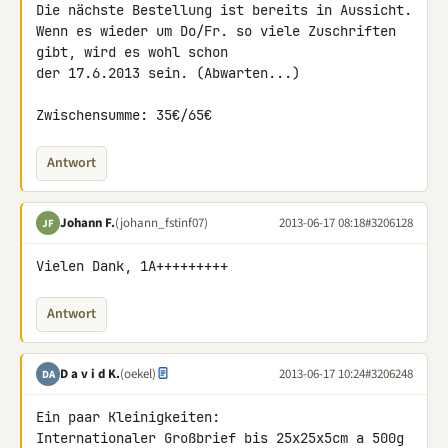
Die nächste Bestellung ist bereits in Aussicht.

Wenn es wieder um Do/Fr. so viele Zuschriften 
gibt, wird es wohl schon 

der 17.6.2013 sein. (Abwarten...)

Zwischensumme: 35€/65€
Antwort
Johann F.
(johann_fstinf07)
2013-06-17 08:18
#3206128
JF
Vielen Dank, 1A+++++++++
Antwort
D a v i d K.
(oekel)
2013-06-17 10:24
#3206248
DA
Ein paar Kleinigkeiten:

Internationaler Großbrief bis 25x25x5cm a 500g 