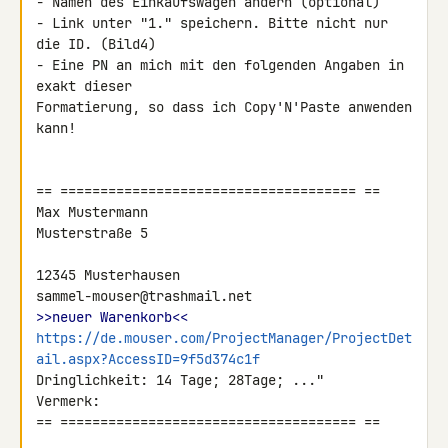
- Namen des Einkaufswagen ändern (optional)

- Link unter "1." speichern. Bitte nicht nur 
die ID. (Bild4)

- Eine PN an mich mit den folgenden Angaben in 
exakt dieser 

Formatierung, so dass ich Copy'N'Paste anwenden 
kann!

== ===================================== ==

Max Mustermann

Musterstraße 5

12345 Musterhausen

>>neuer Warenkorb<<
https://de.mouser.com/ProjectManager/ProjectDet
ail.aspx?AccessID=9f5d374c1f
Dringlichkeit: 14 Tage; 28Tage; ..."

Vermerk:

== ===================================== ==
