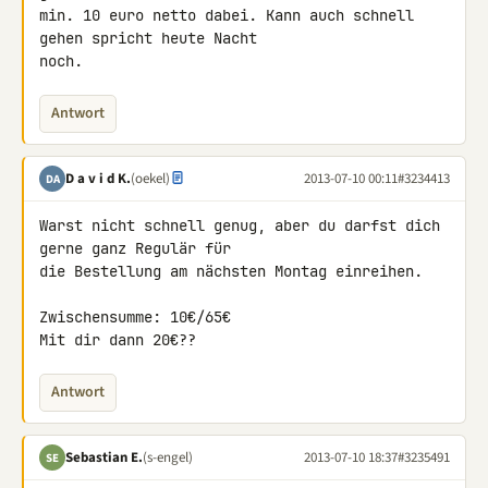
min. 10 euro netto dabei. Kann auch schnell 
gehen spricht heute Nacht 

noch.
Antwort
D a v i d K.
(oekel)
2013-07-10 00:11
#3234413
DA
Warst nicht schnell genug, aber du darfst dich 
gerne ganz Regulär für 

die Bestellung am nächsten Montag einreihen.

Zwischensumme: 10€/65€

Mit dir dann 20€??
Antwort
Sebastian E.
(s-engel)
2013-07-10 18:37
#3235491
SE