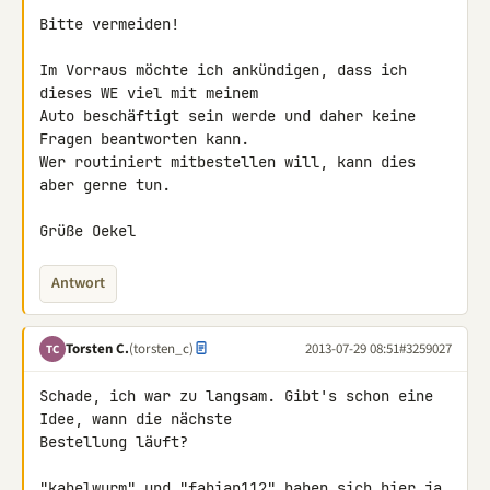
Bitte vermeiden!

Im Vorraus möchte ich ankündigen, dass ich 
dieses WE viel mit meinem 

Auto beschäftigt sein werde und daher keine 
Fragen beantworten kann.

Wer routiniert mitbestellen will, kann dies 
aber gerne tun.

Grüße Oekel
Antwort
Torsten C.
(torsten_c)
2013-07-29 08:51
#3259027
TC
Schade, ich war zu langsam. Gibt's schon eine 
Idee, wann die nächste 

Bestellung läuft?

"kabelwurm" und "fabian112" haben sich hier ja 