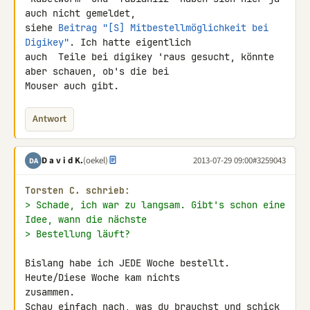
auch nicht gemeldet, 

siehe 
Beitrag "[S] Mitbestellmöglichkeit bei 
Digikey"
. Ich hatte eigentlich 

auch  Teile bei digikey 'raus gesucht, könnte 
aber schauen, ob's die bei 

Mouser auch gibt.
Antwort
D a v i d K.
(oekel)
2013-07-29 09:00
#3259043
DA
Torsten C. schrieb:
> Schade, ich war zu langsam. Gibt's schon eine 
Idee, wann die nächste
> Bestellung läuft?
Bislang habe ich JEDE Woche bestellt. 
Heute/Diese Woche kam nichts 

zusammen.

Schau einfach nach, was du brauchst und schick 