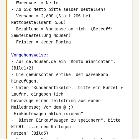
- Warenwert = Netto

- Ab 65€ Netto bitte selber bestellen!

- Versand = 2,60€ (Statt 20€ bei 
Nettobestellwert <65€)

- Bezahlung = Vorkasse an mich. (Betreff: 
Sammelbestellung Mouser)

- Fristen = Jeder Montag!

Vorgehensweise:
- Auf de.Mouser.de ein "Konto einrichten". 
(Bild1+2)

- Die gewünschten Artikel dem Warenkorb 
hinzufügen.

- Unter "Kundenartikelnr." bitte ein Kürzel + 
Laufnr. eingeben (ich 

bevorzuge einen Teilstring aus eurer 
Mailadresse; Vor dem @ ;) 

"Einkaufswagen aktualisieren"

- "Diesen Einkaufswagen zu speichern". bitte 
NICHT "...einem Kollegen 

nutzen" (Bild3)
